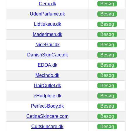
Cerix.dk
Besøg
UdenParfume.dk
Besøg
Lidtluksus.dk
Besøg
Made4men.dk
Besøg
NiceHair.dk
Besøg
DanishSkinCare.dk
Besøg
EDOA.dk
Besøg
Mecindo.dk
Besøg
HairOutlet.dk
Besøg
eHudpleje.dk
Besøg
Perfect-Body.dk
Besøg
CetinaSkincare.com
Besøg
Cultskincare.dk
Besøg