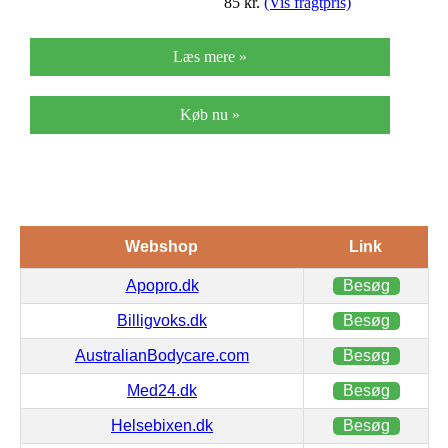
85
kr.
(Vis fragtpris)
Læs mere »
Køb nu »
Webshop
Link
Apopro.dk
Besøg
Billigvoks.dk
Besøg
AustralianBodycare.com
Besøg
Med24.dk
Besøg
Helsebixen.dk
Besøg