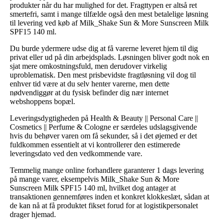
produkter når du har mulighed for det. Fragttypen er altså ret
smertefri, samt i mange tilfælde også den mest betalelige løsning
til levering ved køb af Milk_Shake Sun & More Sunscreen Milk
SPF15 140 ml.
Du burde ydermere udse dig at få varerne leveret hjem til dig
privat eller ud på din arbejdsplads. Løsningen bliver godt nok en
sjat mere omkostningsfuld, men derudover virkelig
uproblematisk. Den mest prisbevidste fragtløsning vil dog til
enhver tid være at du selv henter varerne, men dette
nødvendiggør at du fysisk befinder dig nær internet
webshoppens bopæl.
Leveringsdygtigheden på Health & Beauty || Personal Care ||
Cosmetics || Perfume & Cologne er særdeles udslagsgivende
hvis du behøver varen om få sekunder, så i det øjemed er det
fuldkommen essentielt at vi kontrollerer den estimerede
leveringsdato ved den vedkommende vare.
Temmelig mange online forhandlere garanterer 1 dags levering
på mange varer, eksempelvis Milk_Shake Sun & More
Sunscreen Milk SPF15 140 ml, hvilket dog antager at
transaktionen gennemføres inden et konkret klokkeslæt, sådan at
de kan nå at få produktet fikset forud for at logistikpersonalet
drager hjemad.