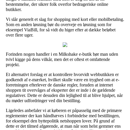
bestemmelse, der sikrer folk overfor bedrageriske online
butikker.
Vi slår generelt et slag for shopping med kort eller mobilbetaling.
Som en anden løsning bør du overveje en løsning som for
eksempel ViaBill, for så vidt du higer efter at dække beløbet
over flere uger.
Forinden nogen handler i en Milkshake e-butik bør man uden
tvivl kigge på dens vilkår, men det er oftest et omfattende
projekt.
Et alternativt forslag er at kontrollere hvorvidt webbutikken er
godkendt af e-mærket, hvilket skulle være en tryghed om at e-
forretningen efterlever de danske regler, foruden at internet
shoppen tit overvåges af eksperter der er inde i de gældende
regulativer. Dette er desuden din lejlighed til at blive hjulpet, når
du møder udfordringer ved din bestilling.
Ligeledes anbefaler vi at køberen er påpasselig med de primære
reglementer der kan håndhæves i forbindelse med bestillingen,
for eksempel den byttepolitik netshoppen lover. På grund af
dette er det tilmed afgørende, at man når som helst gemmer ens