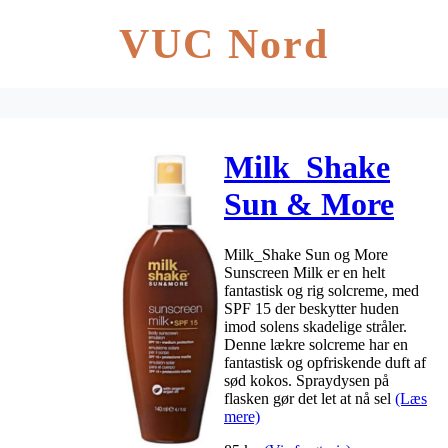
VUC Nord
Milk_Shake
Sun & More
Sunscreen
Milk_Shake Sun og More
Milk SPF15
Sunscreen Milk er en helt
fantastisk og rig solcreme, med
140 ml
SPF 15 der beskytter huden
imod solens skadelige stråler.
Denne lækre solcreme har en
fantastisk og opfriskende duft af
sød kokos. Spraydysen på
flasken gør det let at nå sel
(Læs
mere)