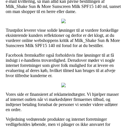
e-mail kvittering, så man altid kan påvise bestillingen af
Milk_Shake Sun & More Sunscreen Milk SPF15 140 ml, uanset
om man shopper til en herre eller dame.
Trustpilot leverer visse solide løsninger til at vurdere forskellige
eksisterende kunders reflektioner og derfor er det klogt, at du
vurderer online webshoppens kritik af Milk_Shake Sun & More
Sunscreen Milk SPF15 140 ml forud for at du bestiller.
Facebook fremskaffer også forholdsvis fine løsninger til at få
indsigt i e-handlens troværdighed. Derudover møder vi nogle
internet forretninger som giver folk mulighed for at levere en
evaluering af deres køb, hvilket tilmed kan bruges til at afveje
hvor tilfredse kunderne er.
Vores side er finansieret af reklameindtægter. Vi hjælper masser
af internet outlets når vi markedsfører firmaernes tilbud, og
indtjener betaling forudsat de personer vi sender videre udfører
en ordre.
Vejledning vedrørende produkter og internet forretninger
vedligeholdes løbende, men vi påtager os ikke ansvaret for