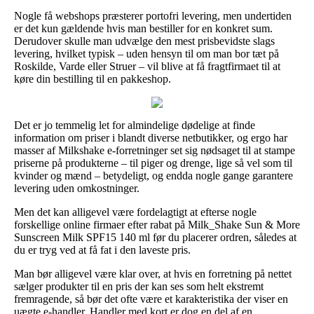
Nogle få webshops præsterer portofri levering, men undertiden
er det kun gældende hvis man bestiller for en konkret sum.
Derudover skulle man udvælge den mest prisbevidste slags
levering, hvilket typisk – uden hensyn til om man bor tæt på
Roskilde, Varde eller Struer – vil blive at få fragtfirmaet til at
køre din bestilling til en pakkeshop.
Det er jo temmelig let for almindelige dødelige at finde
information om priser i blandt diverse netbutikker, og ergo har
masser af Milkshake e-forretninger set sig nødsaget til at stampe
priserne på produkterne – til piger og drenge, lige så vel som til
kvinder og mænd – betydeligt, og endda nogle gange garantere
levering uden omkostninger.
Men det kan alligevel være fordelagtigt at efterse nogle
forskellige online firmaer efter rabat på Milk_Shake Sun & More
Sunscreen Milk SPF15 140 ml før du placerer ordren, således at
du er tryg ved at få fat i den laveste pris.
Man bør alligevel være klar over, at hvis en forretning på nettet
sælger produkter til en pris der kan ses som helt ekstremt
fremragende, så bør det ofte være et karakteristika der viser en
uægte e-handler. Handler med kort er dog en del af en