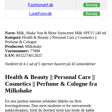
Fashiongirl.dk
Besøg
LookFoxy.dk
Besøg
Navn:
Milk_Shake Sun & More Sunscreen Milk SPF15 140 ml
Kategori:
Health & Beauty || Personal Care || Cosmetics ||
Perfume & Cologne
Producent:
Milkshake
Varenummer:
77888
EAN:
8032274012825
Vurderet til
4.1
ud af 5 stjerner baseret på
43
anmeldelser
Health & Beauty || Personal Care ||
Cosmetics || Perfume & Cologne fra
Milkshake
En stor portion internet selskaber tildeler nu flere
leveringsformer. Den mest moderne er for nærværende
pakkeshoppen, fordi du dermed nemt kan hente de købte