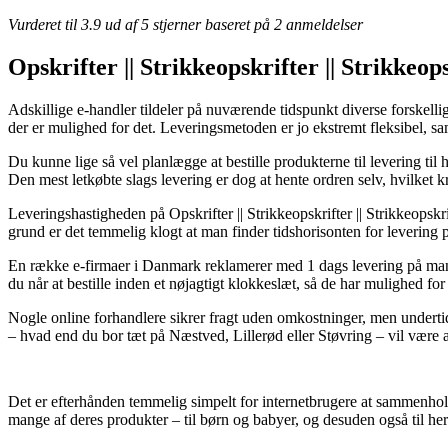
Vurderet til
3.9
ud af 5 stjerner baseret på
2
anmeldelser
Opskrifter || Strikkeopskrifter || Strikkeop
Adskillige e-handler tildeler på nuværende tidspunkt diverse forskelli
der er mulighed for det. Leveringsmetoden er jo ekstremt fleksibel, s
Du kunne lige så vel planlægge at bestille produkterne til levering ti
Den mest letkøbte slags levering er dog at hente ordren selv, hvilket k
Leveringshastigheden på Opskrifter || Strikkeopskrifter || Strikkeopskrif
grund er det temmelig klogt at man finder tidshorisonten for levering 
En række e-firmaer i Danmark reklamerer med 1 dags levering på mang
du når at bestille inden et nøjagtigt klokkeslæt, så de har mulighed for
Nogle online forhandlere sikrer fragt uden omkostninger, men undertid
– hvad end du bor tæt på Næstved, Lillerød eller Støvring – vil være at
Det er efterhånden temmelig simpelt for internetbrugere at sammenhold
mange af deres produkter – til børn og babyer, og desuden også til h