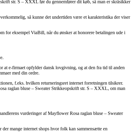
opskrift str. S – XXXL før du gennemfører dit køb, så man er skråsikker
g overkommelig, så kunne det undertiden være et karakteristika der viser
om for eksempel ViaBill, når du ønsker at honorere betalingen ude i
e.
r at e-firmaet opfylder dansk lovgivning, og at den fra tid til anden
lemmaer med din ordre.
nen, f.eks. hvilken returneringsret internet forretningen tilsikrer.
er Rosa raglan bluse – Sweater Strikkeopskrift str. S – XXXL, om man
e-forhandlerens vurderinger af Mayflower Rosa raglan bluse – Sweater
er der mange internet shops hvor folk kan sammensætte en