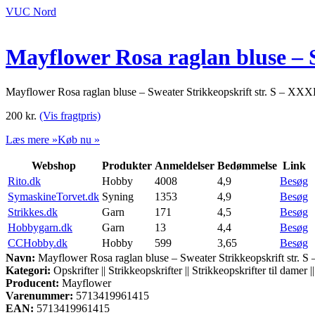
VUC Nord
Mayflower Rosa raglan bluse – 
Mayflower Rosa raglan bluse – Sweater Strikkeopskrift str. S – XX
200
kr.
(Vis fragtpris)
Læs mere »
Køb nu »
Webshop
Produkter
Anmeldelser
Bedømmelse
Link
Rito.dk
Hobby
4008
4,9
Besøg
SymaskineTorvet.dk
Syning
1353
4,9
Besøg
Strikkes.dk
Garn
171
4,5
Besøg
Hobbygarn.dk
Garn
13
4,4
Besøg
CCHobby.dk
Hobby
599
3,65
Besøg
Navn:
Mayflower Rosa raglan bluse – Sweater Strikkeopskrift str. 
Kategori:
Opskrifter || Strikkeopskrifter || Strikkeopskrifter til damer ||
Producent:
Mayflower
Varenummer:
5713419961415
EAN:
5713419961415