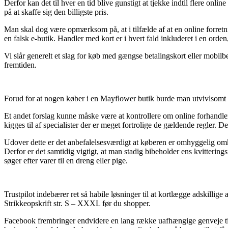
Derfor kan det til hver en tid blive gunstigt at tjekke indtil flere o
på at skaffe sig den billigste pris.
Man skal dog være opmærksom på, at i tilfælde af at en online forretnin
en falsk e-butik. Handler med kort er i hvert fald inkluderet i en orde
Vi slår generelt et slag for køb med gængse betalingskort eller mobil
fremtiden.
Forud for at nogen køber i en Mayflower butik burde man utvivlsomt f
Et andet forslag kunne måske være at kontrollere om online forhandleren
kigges til af specialister der er meget fortrolige de gældende regler. 
Udover dette er det anbefalelsesværdigt at køberen er omhyggelig omkrin
Derfor er det samtidig vigtigt, at man stadig bibeholder ens kvitterin
søger efter varer til en dreng eller pige.
Trustpilot indebærer ret så habile løsninger til at kortlægge adskillig
Strikkeopskrift str. S – XXXL før du shopper.
Facebook frembringer endvidere en lang række uafhængige genveje til