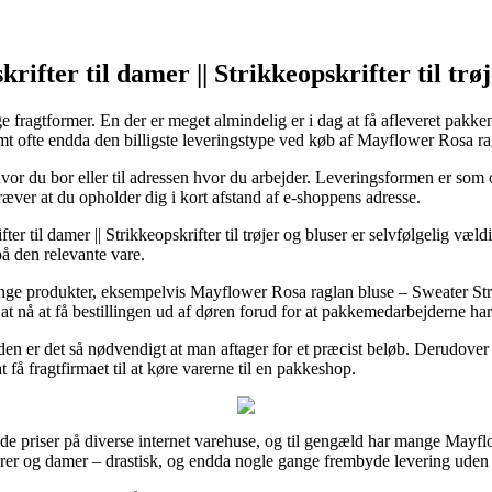
skrifter til damer || Strikkeopskrifter til t
ge fragtformer. En der er meget almindelig er i dag at få afleveret pak
amt ofte endda den billigste leveringstype ved køb af Mayflower Rosa r
l hvor du bor eller til adressen hvor du arbejder. Leveringsformen er so
ræver at du opholder dig i kort afstand af e-shoppens adresse.
ter til damer || Strikkeopskrifter til trøjer og bluser er selvfølgelig væ
på den relevante vare.
e produkter, eksempelvis Mayflower Rosa raglan bluse – Sweater Strik
 at nå at få bestillingen ud af døren forud for at pakkemedarbejderne har 
en er det så nødvendigt at man aftager for et præcist beløb. Derudover
 få fragtfirmaet til at køre varerne til en pakkeshop.
e priser på diverse internet varehuse, og til gengæld har mange Mayflow
errer og damer – drastisk, og endda nogle gange frembyde levering uden