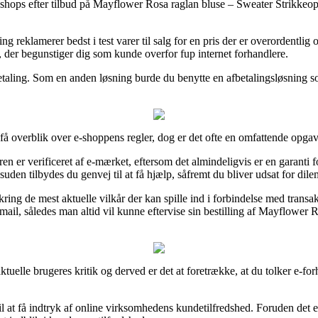
nline shops efter tilbud på Mayflower Rosa raglan bluse – Sweater Strikke
g reklamerer bedst i test varer til salg for en pris der er overordentli
n, der begunstiger dig som kunde overfor fup internet forhandlere.
betaling. Som en anden løsning burde du benytte en afbetalingsløsning s
å overblik over e-shoppens regler, dog er det ofte en omfattende opgav
 er verificeret af e-mærket, eftersom det almindeligvis er en garanti fo
Desuden tilbydes du genvej til at få hjælp, såfremt du bliver udsat for di
g de mest aktuelle vilkår der kan spille ind i forbindelse med transaktio
gsmail, således man altid vil kunne eftervise sin bestilling af Mayflow
e aktuelle brugeres kritik og derved er det at foretrække, at du tolker 
 at få indtryk af online virksomhedens kundetilfredshed. Foruden det 