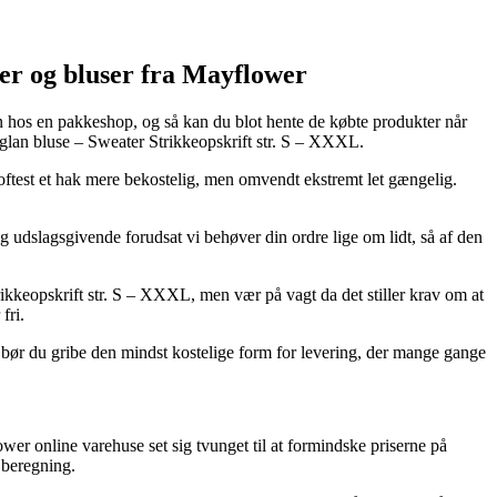
røjer og bluser fra Mayflower
ken hos en pakkeshop, og så kan du blot hente de købte produkter når
aglan bluse – Sweater Strikkeopskrift str. S – XXXL.
m oftest et hak mere bekostelig, men omvendt ekstremt let gængelig.
ldig udslagsgivende forudsat vi behøver din ordre lige om lidt, så af den
keopskrift str. S – XXXL, men vær på vagt da det stiller krav om at
fri.
 bør du gribe den mindst kostelige form for levering, der mange gange
er online varehuse set sig tvunget til at formindske priserne på
 beregning.