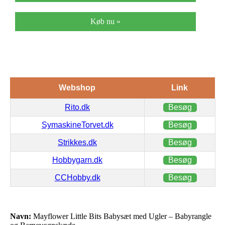
Køb nu »
Webshop
Link
Rito.dk
Besøg
SymaskineTorvet.dk
Besøg
Strikkes.dk
Besøg
Hobbygarn.dk
Besøg
CCHobby.dk
Besøg
Navn:
Mayflower Little Bits Babysæt med Ugler – Babyrangle