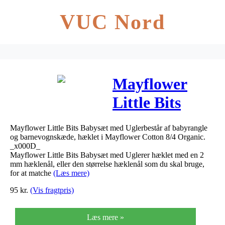
VUC Nord
Mayflower
Little Bits
Babysæt med
Mayflower Little Bits Babysæt med Uglerbestår af babyrangle
Ugler –
og barnevognskæde, hæklet i Mayflower Cotton 8/4 Organic.
_x000D_
Babyrangle og
Mayflower Little Bits Babysæt med Uglerer hæklet med en 2
mm hæklenål, eller den størrelse hæklenål som du skal bruge,
Barnevognskæd
for at matche
(Læs mere)
95
kr.
(Vis fragtpris)
Læs mere »