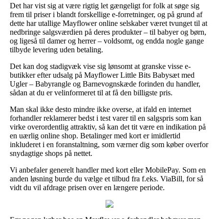
Det har vist sig at være rigtig let gængeligt for folk at søge sig
frem til priser i blandt forskellige e-forretninger, og på grund af
dette har utallige Mayflower online selskaber været tvunget til at
nedbringe salgsværdien på deres produkter – til babyer og børn,
og ligeså til damer og herrer – voldsomt, og endda nogle gange
tilbyde levering uden betaling.
Det kan dog stadigvæk vise sig lønsomt at granske visse e-
butikker efter udsalg på Mayflower Little Bits Babysæt med
Ugler – Babyrangle og Barnevognskæde forinden du handler,
sådan at du er velinformeret til at få den billigste pris.
Man skal ikke desto mindre ikke overse, at ifald en internet
forhandler reklamerer bedst i test varer til en salgspris som kan
virke overordentlig attraktiv, så kan det tit være en indikation på
en uærlig online shop. Betalinger med kort er imidlertid
inkluderet i en foranstaltning, som værner dig som køber overfor
snydagtige shops på nettet.
Vi anbefaler generelt handler med kort eller MobilePay. Som en
anden løsning burde du vælge et tilbud fra f.eks. ViaBill, for så
vidt du vil afdrage prisen over en længere periode.