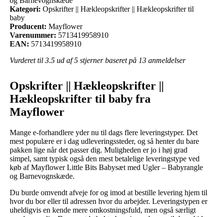
og Barnevognskæde
Kategori:
Opskrifter || Hækleopskrifter || Hækleopskrifter til
baby
Producent:
Mayflower
Varenummer:
5713419958910
EAN:
5713419958910
Vurderet til
3.5
ud af 5 stjerner baseret på
13
anmeldelser
Opskrifter || Hækleopskrifter ||
Hækleopskrifter til baby fra
Mayflower
Mange e-forhandlere yder nu til dags flere leveringstyper. Det
mest populære er i dag udleveringssteder, og så henter du bare
pakken lige når det passer dig. Muligheden er jo i høj grad
simpel, samt typisk også den mest betalelige leveringstype ved
køb af Mayflower Little Bits Babysæt med Ugler – Babyrangle
og Barnevognskæde.
Du burde omvendt afveje for og imod at bestille levering hjem til
hvor du bor eller til adressen hvor du arbejder. Leveringstypen er
uheldigvis en kende mere omkostningsfuld, men også særligt