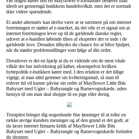
Før nogen køber hos en Mayflower e-forhandler behøver man
ideelt set gennemgå butikkens handelsvilkår, men det er normalt
ikke videre spændende.
Et andet alternativ kan derfor være at se nærmere på om internet
forretningen er støttet af e-mærket, da det ofte er et signal om at
internet forretningen lever op til de gældende danske regler,
udover at e-handlen løbende tilses af eksperter der er inde i de
gældende love. Desuden tilbydes du chance for at blive hjulpet,
når du møder problemstillinger som følge af din ordre.
Derudover er det en hjælp at du er vidende om de mest vitale
vilkår der har indvirkning på købet, eksempelvis hvilken
byttepolitik e-butikken kører med. I den relation er det tillige
vigtigt, at man altid gemmer sin kvitteringsmail, så man til
enhver tid vil kunne påvise sin ordre af Mayflower Little Bits
Babysæt med Ugler – Babyrangle og Barnevognskæde, uden
hensyn til om man skal shoppe til en pige eller dreng.
Trustpilot bringer dig nogenlunde fine løsninger til at tolke en
række øvrige kunders meninger og af den grund er det godt, at
du læser internet firmaets kritik af Mayflower Little Bits
Babysæt med Ugler – Babyrangle og Barnevognskæde forinden
du shopper.