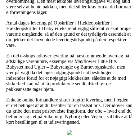
overkommelig. Den mest letkøbte leveringsudgave vil dog altid
være selv at hente pakken, men det stiller krav om at du bor nær
e-forretningens lager.
Antal dages levering på Opskrifter || Hækleopskrifter ||
Hækleopskrifter til baby er ekstremt vigtig såfremt vi skal bruge
varerne omgående, så af den grund er det tydeligvis essentielt at
du tjekker det forventede leveringstidspunkt på den respektive
vare.
En del e-shops udlover levering på næstkommende hverdag på
adskillige varenumre, eksempelvis Mayflower Little Bits
Babysæt med Ugler – Babyrangle og Barnevognskæde, men
vær på vagt da det tager udgangspunkt i at bestillingen
indsendes forud for et nøjagtigt klokkeslæt, således at de med
sikkerhed kan nå at få produkterne sendt afsted før de
pakkeansatte tager hjem.
Enkelte online forhandlere sikrer fragtfri levering, men i reglen
er det betinget af at du bestiller for en fastsat pris. Derudover kan
du gribe den mest prisbevidste fragtform, der ofte – hvad end du
befinder sig tæt på Silkeborg, Nyborg eller Vejen – vil blive at få
kørt bestillingen til et udleveringssted.