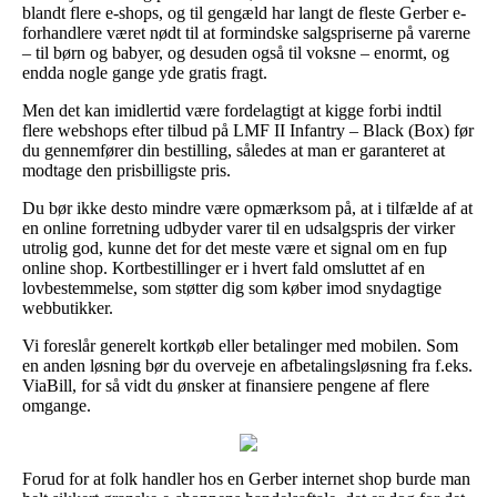
blandt flere e-shops, og til gengæld har langt de fleste Gerber e-
forhandlere været nødt til at formindske salgspriserne på varerne
– til børn og babyer, og desuden også til voksne – enormt, og
endda nogle gange yde gratis fragt.
Men det kan imidlertid være fordelagtigt at kigge forbi indtil
flere webshops efter tilbud på LMF II Infantry – Black (Box) før
du gennemfører din bestilling, således at man er garanteret at
modtage den prisbilligste pris.
Du bør ikke desto mindre være opmærksom på, at i tilfælde af at
en online forretning udbyder varer til en udsalgspris der virker
utrolig god, kunne det for det meste være et signal om en fup
online shop. Kortbestillinger er i hvert fald omsluttet af en
lovbestemmelse, som støtter dig som køber imod snydagtige
webbutikker.
Vi foreslår generelt kortkøb eller betalinger med mobilen. Som
en anden løsning bør du overveje en afbetalingsløsning fra f.eks.
ViaBill, for så vidt du ønsker at finansiere pengene af flere
omgange.
Forud for at folk handler hos en Gerber internet shop burde man