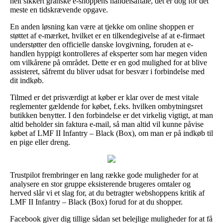
helt sikkert granske e-shoppens handelsaftale, det er dog for det
meste en tidskrævende opgave.
En anden løsning kan være at tjekke om online shoppen er
støttet af e-mærket, hvilket er en tilkendegivelse af at e-firmaet
understøtter den officielle danske lovgivning, foruden at e-
handlen hyppigt kontrolleres af eksperter som har megen viden
om vilkårene på området. Dette er en god mulighed for at blive
assisteret, såfremt du bliver udsat for besvær i forbindelse med
dit indkøb.
Tilmed er det prisværdigt at køber er klar over de mest vitale
reglementer gældende for købet, f.eks. hvilken ombytningsret
butikken benytter. I den forbindelse er det virkelig vigtigt, at man
altid beholder sin faktura e-mail, så man altid vil kunne påvise
købet af LMF II Infantry – Black (Box), om man er på indkøb til
en pige eller dreng.
Trustpilot frembringer en lang række gode muligheder for at
analysere en stor gruppe eksisterende brugeres omtaler og
herved slår vi et slag for, at du betragter webshoppens kritik af
LMF II Infantry – Black (Box) forud for at du shopper.
Facebook giver dig tillige sådan set belejlige muligheder for at få