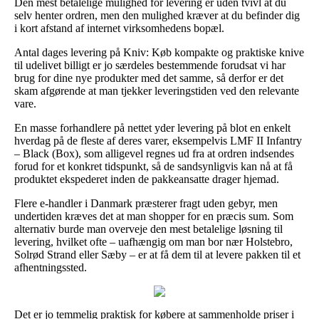
Den mest betalelige mulighed for levering er uden tvivl at du
selv henter ordren, men den mulighed kræver at du befinder dig
i kort afstand af internet virksomhedens bopæl.
Antal dages levering på Kniv: Køb kompakte og praktiske knive
til udelivet billigt er jo særdeles bestemmende forudsat vi har
brug for dine nye produkter med det samme, så derfor er det
skam afgørende at man tjekker leveringstiden ved den relevante
vare.
En masse forhandlere på nettet yder levering på blot en enkelt
hverdag på de fleste af deres varer, eksempelvis LMF II Infantry
– Black (Box), som alligevel regnes ud fra at ordren indsendes
forud for et konkret tidspunkt, så de sandsynligvis kan nå at få
produktet ekspederet inden de pakkeansatte drager hjemad.
Flere e-handler i Danmark præsterer fragt uden gebyr, men
undertiden kræves det at man shopper for en præcis sum. Som
alternativ burde man overveje den mest betalelige løsning til
levering, hvilket ofte – uafhængig om man bor nær Holstebro,
Solrød Strand eller Sæby – er at få dem til at levere pakken til et
afhentningssted.
Det er jo temmelig praktisk for købere at sammenholde priser i