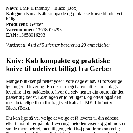
Navn:
LMF II Infantry – Black (Box)
Kategori:
Kniv: Køb kompakte og praktiske knive til udelivet
billigt
Producent:
Gerber
Varenummer:
13658016293
EAN:
13658016293
Vurderet til
4
ud af 5 stjerner baseret på
23
anmeldelser
Kniv: Køb kompakte og praktiske
knive til udelivet billigt fra Gerber
Mange butikker på nettet yder i vore dage et hav af forskellige
løsninger til levering. En der er meget anvendt er nu til dags
levering til en pakkeshop, hvor du selv henter din ordre når det
passer dig bedst. Løsningen er jo ret ligetil, og oftest også den
mest betalelige form for fragt ved køb af LMF II Infantry –
Black (Box).
Du kan lige så vel vælge at vælge at få leveret til din adresse
eller til når du er på job. Leveringsmetoden viser sig godt nok en
smule mere pebret, men til gengæld i høj grad fremkommelig.