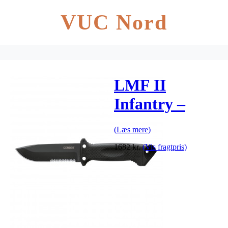
VUC Nord
LMF II
Infantry –
Black (Box)
(Læs mere)
1682
kr.
(Vis fragtpris)