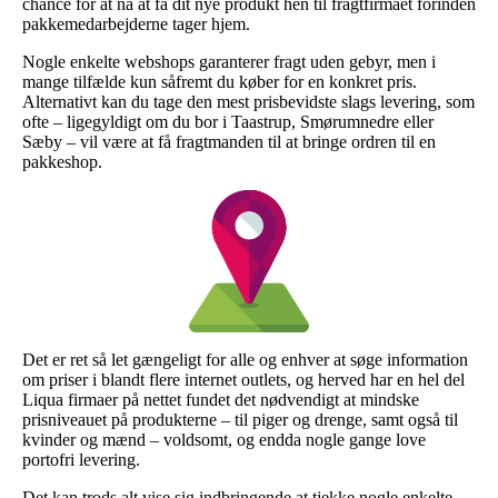
chance for at nå at få dit nye produkt hen til fragtfirmaet forinden
pakkemedarbejderne tager hjem.
Nogle enkelte webshops garanterer fragt uden gebyr, men i
mange tilfælde kun såfremt du køber for en konkret pris.
Alternativt kan du tage den mest prisbevidste slags levering, som
ofte – ligegyldigt om du bor i Taastrup, Smørumnedre eller
Sæby – vil være at få fragtmanden til at bringe ordren til en
pakkeshop.
Det er ret så let gængeligt for alle og enhver at søge information
om priser i blandt flere internet outlets, og herved har en hel del
Liqua firmaer på nettet fundet det nødvendigt at mindske
prisniveauet på produkterne – til piger og drenge, samt også til
kvinder og mænd – voldsomt, og endda nogle gange love
portofri levering.
Det kan trods alt vise sig indbringende at tjekke nogle enkelte