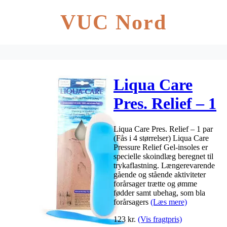
VUC Nord
Liqua Care
Pres. Relief – 1
par
Liqua Care Pres. Relief – 1 par
(Fås i 4 størrelser) Liqua Care
Pressure Relief Gel-insoles er
specielle skoindlæg beregnet til
trykaflastning. Længerevarende
gående og stående aktiviteter
forårsager trætte og ømme
fødder samt ubehag, som bla
forårsagers
(Læs mere)
123
kr.
(Vis fragtpris)