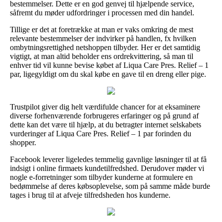
bestemmelser. Dette er en god genvej til hjælpende service,
såfremt du møder udfordringer i processen med din handel.
Tillige er det at foretrække at man er vaks omkring de mest
relevante bestemmelser der indvirker på handlen, fx hvilken
ombytningsrettighed netshoppen tilbyder. Her er det samtidig
vigtigt, at man altid beholder ens ordrekvittering, så man til
enhver tid vil kunne bevise købet af Liqua Care Pres. Relief – 1
par, ligegyldigt om du skal købe en gave til en dreng eller pige.
Trustpilot giver dig helt værdifulde chancer for at eksaminere
diverse forhenværende forbrugeres erfaringer og på grund af
dette kan det være til hjælp, at du betragter internet selskabets
vurderinger af Liqua Care Pres. Relief – 1 par forinden du
shopper.
Facebook leverer ligeledes temmelig gavnlige løsninger til at få
indsigt i online firmaets kundetilfredshed. Derudover møder vi
nogle e-forretninger som tilbyder kunderne at formulere en
bedømmelse af deres købsoplevelse, som på samme måde burde
tages i brug til at afveje tilfredsheden hos kunderne.