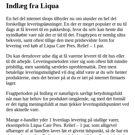
Indlæg fra Liqua
En hel del internet shops tilbyder nu om stunder en hel del
forskellige leveringsløsninger. En der er meget populær er nu til
dags at få leveret til en pakkeshop, hvor du selv kan hente din
nyindkøbte vare når der er tid til det. Fragttypen er nemlig ultra
bekvem, samt oftest tillige den mest prisbevidste form for
levering ved køb af Liqua Care Pres. Relief – 1 par.
Du kan derudover udse dig at få varerne leveret til dit hus eller
til dit arbejde. Leveringsmetoden viser sig som oftest lidt mindre
prisbillig, men samtidig særdeles uproblematisk. Den mest
betalelige leveringsmulighed vil dog altid være at du selv henter
produkterne, men det beroer på at du er tæt på internet firmaets
lager.
Fragtperioden på Indlæg er naturligvis særligt betydningsfuld
når man har behov for produktet omgående, og med det formål
er det rigtig meningsfuldt at man tjekker leveringstidspunktet ved
den aktuelle vare.
Mange e-handler yder 1 hverdags levering på utallige varer,
eksempelvis Liqua Care Pres. Relief – 1 par, som alligevel
afhænger af at handlen laves før et givent tidspunkt, så de har en