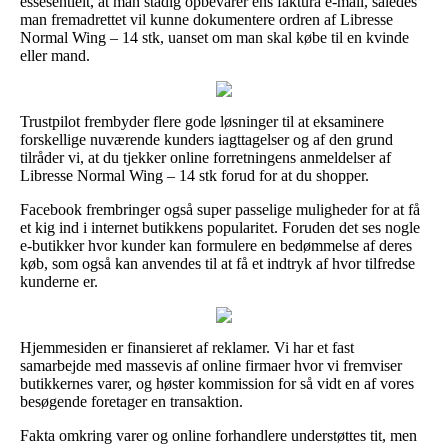
essesentielt, at man stadig opbevarer ens faktura e-mail, således
man fremadrettet vil kunne dokumentere ordren af Libresse
Normal Wing – 14 stk, uanset om man skal købe til en kvinde
eller mand.
Trustpilot frembyder flere gode løsninger til at eksaminere
forskellige nuværende kunders iagttagelser og af den grund
tilråder vi, at du tjekker online forretningens anmeldelser af
Libresse Normal Wing – 14 stk forud for at du shopper.
Facebook frembringer også super passelige muligheder for at få
et kig ind i internet butikkens popularitet. Foruden det ses nogle
e-butikker hvor kunder kan formulere en bedømmelse af deres
køb, som også kan anvendes til at få et indtryk af hvor tilfredse
kunderne er.
Hjemmesiden er finansieret af reklamer. Vi har et fast
samarbejde med massevis af online firmaer hvor vi fremviser
butikkernes varer, og høster kommission for så vidt en af vores
besøgende foretager en transaktion.
Fakta omkring varer og online forhandlere understøttes tit, men