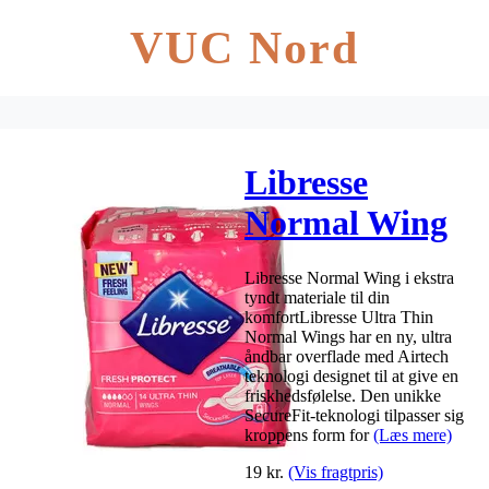
VUC Nord
Libresse
Normal Wing
– 14 stk
Libresse Normal Wing i ekstra
tyndt materiale til din
komfortLibresse Ultra Thin
Normal Wings har en ny, ultra
åndbar overflade med Airtech
teknologi designet til at give en
friskhedsfølelse. Den unikke
SecureFit-teknologi tilpasser sig
kroppens form for
(Læs mere)
19
kr.
(Vis fragtpris)