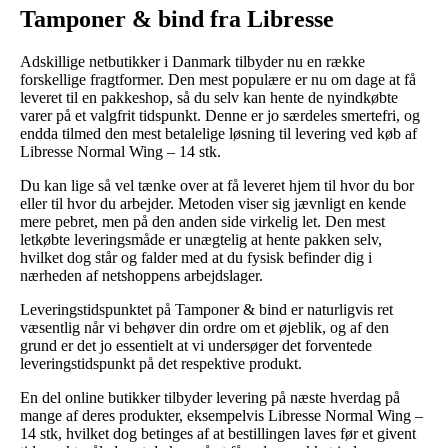
Tamponer & bind fra Libresse
Adskillige netbutikker i Danmark tilbyder nu en række
forskellige fragtformer. Den mest populære er nu om dage at få
leveret til en pakkeshop, så du selv kan hente de nyindkøbte
varer på et valgfrit tidspunkt. Denne er jo særdeles smertefri, og
endda tilmed den mest betalelige løsning til levering ved køb af
Libresse Normal Wing – 14 stk.
Du kan lige så vel tænke over at få leveret hjem til hvor du bor
eller til hvor du arbejder. Metoden viser sig jævnligt en kende
mere pebret, men på den anden side virkelig let. Den mest
letkøbte leveringsmåde er unægtelig at hente pakken selv,
hvilket dog står og falder med at du fysisk befinder dig i
nærheden af netshoppens arbejdslager.
Leveringstidspunktet på Tamponer & bind er naturligvis ret
væsentlig når vi behøver din ordre om et øjeblik, og af den
grund er det jo essentielt at vi undersøger det forventede
leveringstidspunkt på det respektive produkt.
En del online butikker tilbyder levering på næste hverdag på
mange af deres produkter, eksempelvis Libresse Normal Wing –
14 stk, hvilket dog betinges af at bestillingen laves før et givent