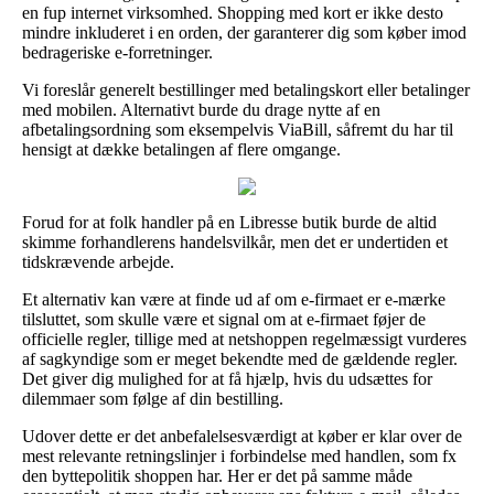
en fup internet virksomhed. Shopping med kort er ikke desto
mindre inkluderet i en orden, der garanterer dig som køber imod
bedrageriske e-forretninger.
Vi foreslår generelt bestillinger med betalingskort eller betalinger
med mobilen. Alternativt burde du drage nytte af en
afbetalingsordning som eksempelvis ViaBill, såfremt du har til
hensigt at dække betalingen af flere omgange.
Forud for at folk handler på en Libresse butik burde de altid
skimme forhandlerens handelsvilkår, men det er undertiden et
tidskrævende arbejde.
Et alternativ kan være at finde ud af om e-firmaet er e-mærke
tilsluttet, som skulle være et signal om at e-firmaet føjer de
officielle regler, tillige med at netshoppen regelmæssigt vurderes
af sagkyndige som er meget bekendte med de gældende regler.
Det giver dig mulighed for at få hjælp, hvis du udsættes for
dilemmaer som følge af din bestilling.
Udover dette er det anbefalelsesværdigt at køber er klar over de
mest relevante retningslinjer i forbindelse med handlen, som fx
den byttepolitik shoppen har. Her er det på samme måde