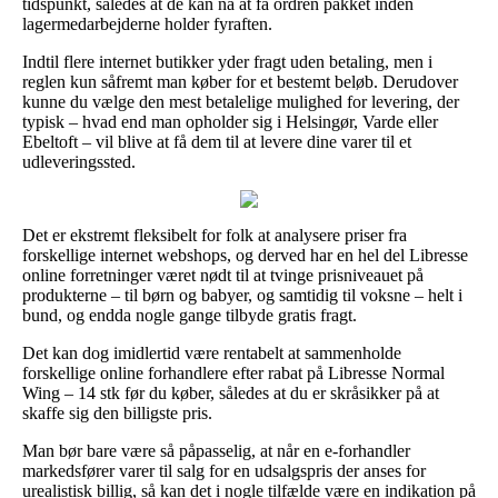
tidspunkt, således at de kan nå at få ordren pakket inden
lagermedarbejderne holder fyraften.
Indtil flere internet butikker yder fragt uden betaling, men i
reglen kun såfremt man køber for et bestemt beløb. Derudover
kunne du vælge den mest betalelige mulighed for levering, der
typisk – hvad end man opholder sig i Helsingør, Varde eller
Ebeltoft – vil blive at få dem til at levere dine varer til et
udleveringssted.
Det er ekstremt fleksibelt for folk at analysere priser fra
forskellige internet webshops, og derved har en hel del Libresse
online forretninger været nødt til at tvinge prisniveauet på
produkterne – til børn og babyer, og samtidig til voksne – helt i
bund, og endda nogle gange tilbyde gratis fragt.
Det kan dog imidlertid være rentabelt at sammenholde
forskellige online forhandlere efter rabat på Libresse Normal
Wing – 14 stk før du køber, således at du er skråsikker på at
skaffe sig den billigste pris.
Man bør bare være så påpasselig, at når en e-forhandler
markedsfører varer til salg for en udsalgspris der anses for
urealistisk billig, så kan det i nogle tilfælde være en indikation på