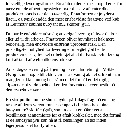
forskellige leveringsformer. En af dem der er mest populær er for
nærværende afhentningssteder, hvor du selv afhenter dine
produkter præcis når det passer dig. Fragtformen er jo yderst
ligetil, og typisk endda den mest prisbevidste fragttype ved køb
af Leitmotiv kabinet buoyant m/2 skuffer (gul).
Du burde endvidere udse dig at vælge levering til hvor du bor
eller ud til dit arbejde. Fragttypen bliver jævnligt et hak mere
bekostelig, men endvidere ekstremt uproblematisk. Den
prisbilligste mulighed for levering er unægtelig at hente
produkterne selv, hvilket er betinget af at du fysisk befinder dig i
kort afstand af webbutikkens adresse.
Antal dages levering på Hjem og have – Indretning – Møbler –
Øvrigt kan i nogle tilfælde være usædvanlig aktuel såfremt man
mangler pakken nu og her, så med det formål er det rigtig
afgørende at vi dobbelttjekker den forventede leveringstid på
den respektive vare.
En stor portion online shops byder på 1 dags fragt på en lang
række af deres varenumre, eksempelvis Leitmotiv kabinet
buoyant m/2 skuffer (gul), som trods alt er påkrævet at
bestillingen gennemføres før et aftalt klokkeslæt, med det formål
at de sandsynligvis kan nå at få bestillingen afsted inden
lagerpersonalet har fyraften.