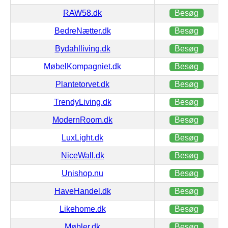
RAW58.dk
Besøg
BedreNætter.dk
Besøg
Bydahlliving.dk
Besøg
MøbelKompagniet.dk
Besøg
Plantetorvet.dk
Besøg
TrendyLiving.dk
Besøg
ModernRoom.dk
Besøg
LuxLight.dk
Besøg
NiceWall.dk
Besøg
Unishop.nu
Besøg
HaveHandel.dk
Besøg
Likehome.dk
Besøg
Møbler.dk
Besøg