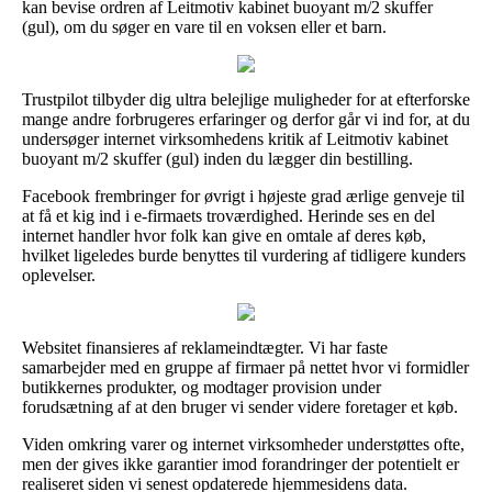
kan bevise ordren af Leitmotiv kabinet buoyant m/2 skuffer
(gul), om du søger en vare til en voksen eller et barn.
Trustpilot tilbyder dig ultra belejlige muligheder for at efterforske
mange andre forbrugeres erfaringer og derfor går vi ind for, at du
undersøger internet virksomhedens kritik af Leitmotiv kabinet
buoyant m/2 skuffer (gul) inden du lægger din bestilling.
Facebook frembringer for øvrigt i højeste grad ærlige genveje til
at få et kig ind i e-firmaets troværdighed. Herinde ses en del
internet handler hvor folk kan give en omtale af deres køb,
hvilket ligeledes burde benyttes til vurdering af tidligere kunders
oplevelser.
Websitet finansieres af reklameindtægter. Vi har faste
samarbejder med en gruppe af firmaer på nettet hvor vi formidler
butikkernes produkter, og modtager provision under
forudsætning af at den bruger vi sender videre foretager et køb.
Viden omkring varer og internet virksomheder understøttes ofte,
men der gives ikke garantier imod forandringer der potentielt er
realiseret siden vi senest opdaterede hjemmesidens data.