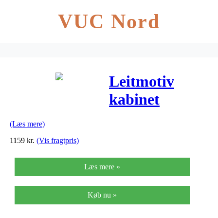
VUC Nord
Leitmotiv
kabinet
buoyant m/2
(Læs mere)
skuffer (gul)
1159
kr.
(Vis fragtpris)
Læs mere »
Køb nu »