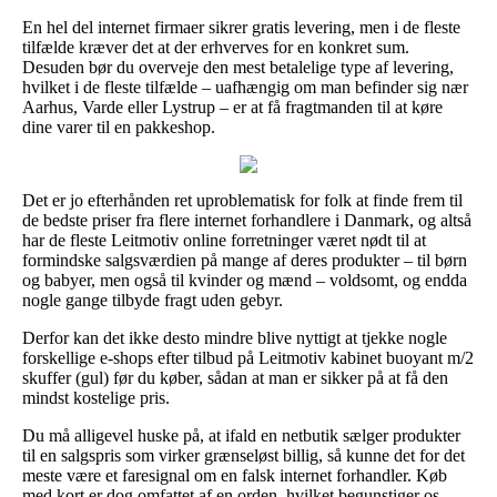
En hel del internet firmaer sikrer gratis levering, men i de fleste
tilfælde kræver det at der erhverves for en konkret sum.
Desuden bør du overveje den mest betalelige type af levering,
hvilket i de fleste tilfælde – uafhængig om man befinder sig nær
Aarhus, Varde eller Lystrup – er at få fragtmanden til at køre
dine varer til en pakkeshop.
Det er jo efterhånden ret uproblematisk for folk at finde frem til
de bedste priser fra flere internet forhandlere i Danmark, og altså
har de fleste Leitmotiv online forretninger været nødt til at
formindske salgsværdien på mange af deres produkter – til børn
og babyer, men også til kvinder og mænd – voldsomt, og endda
nogle gange tilbyde fragt uden gebyr.
Derfor kan det ikke desto mindre blive nyttigt at tjekke nogle
forskellige e-shops efter tilbud på Leitmotiv kabinet buoyant m/2
skuffer (gul) før du køber, sådan at man er sikker på at få den
mindst kostelige pris.
Du må alligevel huske på, at ifald en netbutik sælger produkter
til en salgspris som virker grænseløst billig, så kunne det for det
meste være et faresignal om en falsk internet forhandler. Køb
med kort er dog omfattet af en orden, hvilket begunstiger os