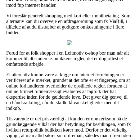
imod fup internet handler.
Vi foreslår generelt shopping med kort eller mobilbetaling. Som
alternativ kan du overveje en afdragsordning som fx ViaBill, i
tilfælde af at du tilstræber at godtgøre omkostningerne i flere
bidder.
Forud for at folk shopper i en Leitmotiv e-shop bør man når alt
kommer til alt studere e-butikkens regler, det er dog oftest et
omfattende arbejde.
Et alternativ kunne være at kigge om internet forretningen er
verificeret af e-mærket, grundet at det ofte er et fingerpeg om at
online forhandleren overholder de opstillede regler, foruden at
online firmaet rutinemæssigt evalueres af fagfolk der har
ekspertise inden for de gældende love. Det giver dig genvej til
en håndsrækning, når du skulle få vanskeligheder med dit
indkøb.
Tilsvarende er det prisværdigt at kunden er opmærksom på de
grundlæggende vilkår der har betydning for bestillingen, som fx
hvilken returpolitik butikken kører med. Derfor er det virkelig
vigtigt, at man altid sikrer sin ordremail, således man i fremtiden