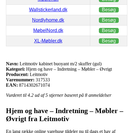
Wallstickerland.dk
Besøg
Nordlyhome.dk
Besøg
MøbelNord.dk
Besøg
XL-Møbler.dk
Besøg
Navn:
Leitmotiv kabinet buoyant m/2 skuffer (gul)
Kategori:
Hjem og have – Indretning – Møbler – Øvrigt
Producent:
Leitmotiv
Varenummer:
317533
EAN:
8714302671074
Vurderet til
4.2
ud af 5 stjerner baseret på
8
anmeldelser
Hjem og have – Indretning – Møbler –
Øvrigt fra Leitmotiv
En lang række online varehuse tildeler nu til dags et hav af