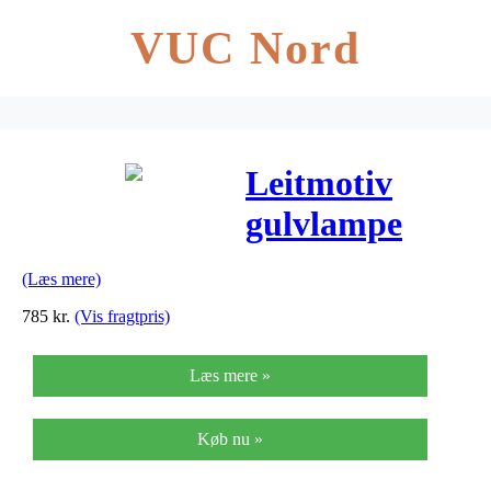
VUC Nord
Leitmotiv
gulvlampe
slender
(Læs mere)
(sort/krom)
785
kr.
(Vis fragtpris)
Læs mere »
Køb nu »