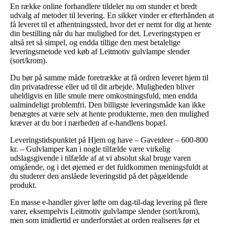
En række online forhandlere tildeler nu om stunder et bredt
udvalg af metoder til levering. En sikker vinder er efterhånden at
få leveret til et afhentningssted, hvor det er nemt for dig at hente
din bestilling når du har mulighed for det. Leveringstypen er
altså ret så simpel, og endda tillige den mest betalelige
leveringsmetode ved køb af Leitmotiv gulvlampe slender
(sort/krom).
Du bør på samme måde foretrække at få ordren leveret hjem til
din privatadresse eller ud til dit arbejde. Muligheden bliver
uheldigvis en lille smule mere omkostningsfuld, men endda
ualmindeligt problemfri. Den billigste leveringsmåde kan ikke
benægtes at være selv at hente produkterne, men den mulighed
kræver at du bor i nærheden af e-handlens bopæl.
Leveringstidspunktet på Hjem og have – Gaveideer – 600-800
kr. – Gulvlamper kan i nogle tilfælde være virkelig
udslagsgivende i tilfælde af at vi absolut skal bruge varen
omgående, og i det øjemed er det fuldkommen meningsfuldt at
du studerer den anslåede leveringstid på det pågældende
produkt.
En masse e-handler giver løfte om dag-til-dag levering på flere
varer, eksempelvis Leitmotiv gulvlampe slender (sort/krom),
men som imidlertid er underforstået at orden realiseres før et