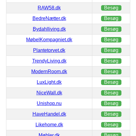
RAW58.dk
Besøg
BedreNætter.dk
Besøg
Bydahlliving.dk
Besøg
MøbelKompagniet.dk
Besøg
Plantetorvet.dk
Besøg
TrendyLiving.dk
Besøg
ModernRoom.dk
Besøg
LuxLight.dk
Besøg
NiceWall.dk
Besøg
Unishop.nu
Besøg
HaveHandel.dk
Besøg
Likehome.dk
Besøg
Møbler.dk
Besøg