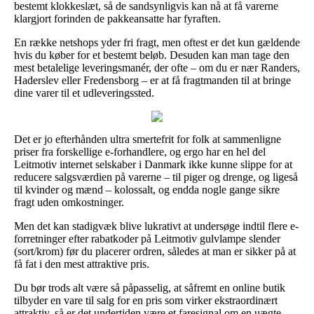
bestemt klokkeslæt, så de sandsynligvis kan nå at få varerne
klargjort forinden de pakkeansatte har fyraften.
En række netshops yder fri fragt, men oftest er det kun gældende
hvis du køber for et bestemt beløb. Desuden kan man tage den
mest betalelige leveringsmanér, der ofte – om du er nær Randers,
Haderslev eller Fredensborg – er at få fragtmanden til at bringe
dine varer til et udleveringssted.
Det er jo efterhånden ultra smertefrit for folk at sammenligne
priser fra forskellige e-forhandlere, og ergo har en hel del
Leitmotiv internet selskaber i Danmark ikke kunne slippe for at
reducere salgsværdien på varerne – til piger og drenge, og ligeså
til kvinder og mænd – kolossalt, og endda nogle gange sikre
fragt uden omkostninger.
Men det kan stadigvæk blive lukrativt at undersøge indtil flere e-
forretninger efter rabatkoder på Leitmotiv gulvlampe slender
(sort/krom) før du placerer ordren, således at man er sikker på at
få fat i den mest attraktive pris.
Du bør trods alt være så påpasselig, at såfremt en online butik
tilbyder en vare til salg for en pris som virker ekstraordinært
attraktiv, så er det undertiden være et faresignal om en uægte