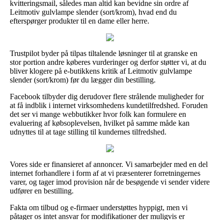
kvitteringsmail, således man altid kan bevidne sin ordre af
Leitmotiv gulvlampe slender (sort/krom), hvad end du
efterspørger produkter til en dame eller herre.
Trustpilot byder på tilpas tiltalende løsninger til at granske en
stor portion andre køberes vurderinger og derfor støtter vi, at du
bliver klogere på e-butikkens kritik af Leitmotiv gulvlampe
slender (sort/krom) før du lægger din bestilling.
Facebook tilbyder dig derudover flere strålende muligheder for
at få indblik i internet virksomhedens kundetilfredshed. Foruden
det ser vi mange webbutikker hvor folk kan formulere en
evaluering af købsoplevelsen, hvilket på samme måde kan
udnyttes til at tage stilling til kundernes tilfredshed.
Vores side er finansieret af annoncer. Vi samarbejder med en del
internet forhandlere i form af at vi præsenterer forretningernes
varer, og tager imod provision når de besøgende vi sender videre
udfører en bestilling.
Fakta om tilbud og e-firmaer understøttes hyppigt, men vi
påtager os intet ansvar for modifikationer der muligvis er