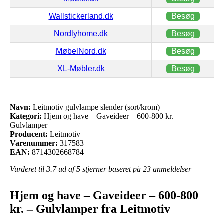
Wallstickerland.dk
Besøg
Nordlyhome.dk
Besøg
MøbelNord.dk
Besøg
XL-Møbler.dk
Besøg
Navn:
Leitmotiv gulvlampe slender (sort/krom)
Kategori:
Hjem og have – Gaveideer – 600-800 kr. –
Gulvlamper
Producent:
Leitmotiv
Varenummer:
317583
EAN:
8714302668784
Vurderet til
3.7
ud af 5 stjerner baseret på
23
anmeldelser
Hjem og have – Gaveideer – 600-800
kr. – Gulvlamper fra Leitmotiv