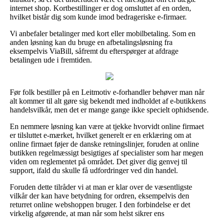
internet shop. Kortbestillinger er dog omsluttet af en orden,
hvilket bistår dig som kunde imod bedrageriske e-firmaer.
Vi anbefaler betalinger med kort eller mobilbetaling. Som en
anden løsning kan du bruge en afbetalingsløsning fra
eksempelvis ViaBill, såfremt du efterspørger at afdrage
betalingen ude i fremtiden.
Før folk bestiller på en Leitmotiv e-forhandler behøver man når
alt kommer til alt gøre sig bekendt med indholdet af e-butikkens
handelsvilkår, men det er mange gange ikke specielt ophidsende.
En nemmere løsning kan være at tjekke hvorvidt online firmaet
er tilsluttet e-mærket, hvilket generelt er en erklæring om at
online firmaet føjer de danske retningslinjer, foruden at online
butikken regelmæssigt besigtiges af specialister som har megen
viden om reglementet på området. Det giver dig genvej til
support, ifald du skulle få udfordringer ved din handel.
Foruden dette tilråder vi at man er klar over de væsentligste
vilkår der kan have betydning for ordren, eksempelvis den
returret online webshoppen bruger. I den forbindelse er det
virkelig afgørende, at man når som helst sikrer ens