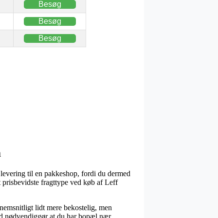
Besøg
Besøg
Besøg
m
 levering til en pakkeshop, fordi du dermed
 prisbevidste fragttype ved køb af Leff
ennemsnitligt lidt mere bekostelig, men
hed nødvendiggør at du har bopæl nær