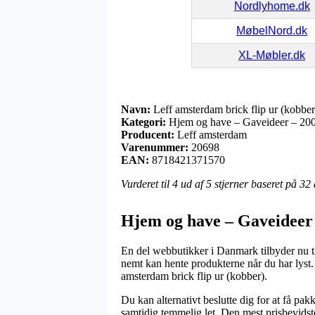
Nordlyhome.dk
MøbelNord.dk
XL-Møbler.dk
Navn:
Leff amsterdam brick flip ur (kobber
Kategori:
Hjem og have – Gaveideer – 200-
Producent:
Leff amsterdam
Varenummer:
20698
EAN:
8718421371570
Vurderet til
4
ud af 5 stjerner baseret på
32
Hjem og have – Gaveideer 
En del webbutikker i Danmark tilbyder nu til
nemt kan hente produkterne når du har lyst. 
amsterdam brick flip ur (kobber).
Du kan alternativt beslutte dig for at få pakk
samtidig temmelig let. Den mest prisbevidst