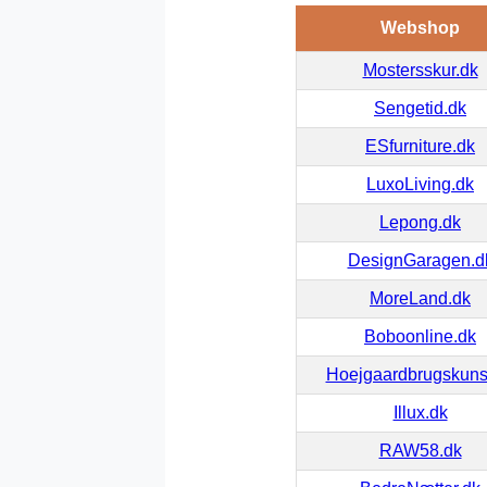
Webshop
Mostersskur.dk
Sengetid.dk
ESfurniture.dk
LuxoLiving.dk
Lepong.dk
DesignGaragen.d
MoreLand.dk
Boboonline.dk
Hoejgaardbrugskuns
Illux.dk
RAW58.dk