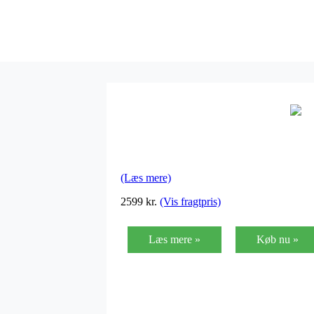
(Læs mere)
2599
kr.
(Vis fragtpris)
Læs mere »
Køb nu »