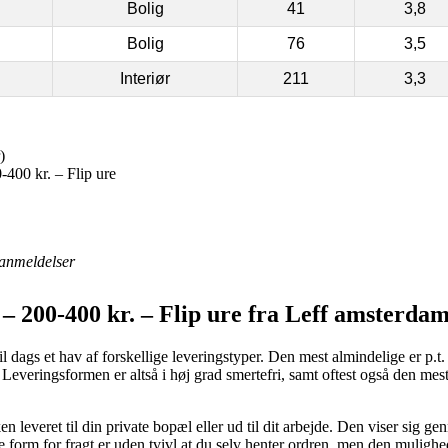
Bolig
41
3,8
Bolig
76
3,5
Interiør
211
3,3
)
400 kr. – Flip ure
anmeldelser
– 200-400 kr. – Flip ure fra Leff amsterda
 dags et hav af forskellige leveringstyper. Den mest almindelige er p.t.
Leveringsformen er altså i høj grad smertefri, samt oftest også den mest
en leveret til din private bopæl eller ud til dit arbejde. Den viser sig g
e form for fragt er uden tvivl at du selv henter ordren, men den mulig