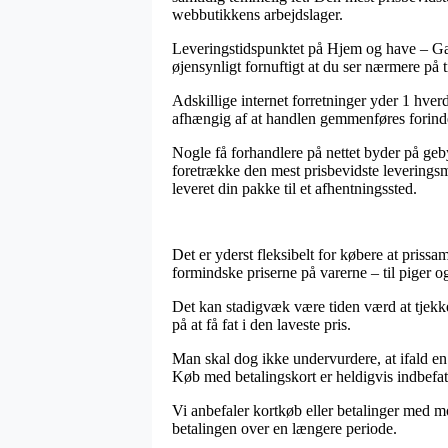
webbutikkens arbejdslager.
Leveringstidspunktet på Hjem og have – Gavei
øjensynligt fornuftigt at du ser nærmere på t
Adskillige internet forretninger yder 1 hver
afhængig af at handlen gemmenføres forinden 
Nogle få forhandlere på nettet byder på geby
foretrække den mest prisbevidste leveringsm
leveret din pakke til et afhentningssted.
Det er yderst fleksibelt for købere at priss
formindske priserne på varerne – til piger o
Det kan stadigvæk være tiden værd at tjekke 
på at få fat i den laveste pris.
Man skal dog ikke undervurdere, at ifald en 
Køb med betalingskort er heldigvis indbefatt
Vi anbefaler kortkøb eller betalinger med m
betalingen over en længere periode.