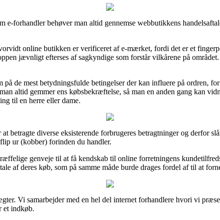
dam e-forhandler behøver man altid gennemse webbutikkens handelsaftale
vidt online butikken er verificeret af e-mærket, fordi det er et fing
oppen jævnligt efterses af sagkyndige som forstår vilkårene på området. 
på de mest betydningsfulde betingelser der kan influere på ordren, for
 at man altid gemmer ens købsbekræftelse, så man en anden gang kan vid
ng til en herre eller dame.
r at betragte diverse eksisterende forbrugeres betragtninger og derfor slå
flip ur (kobber) forinden du handler.
æffelige genveje til at få kendskab til online forretningens kundetilfreds
tale af deres køb, som på samme måde burde drages fordel af til at for
gter. Vi samarbejder med en hel del internet forhandlere hvori vi præsen
 et indkøb.