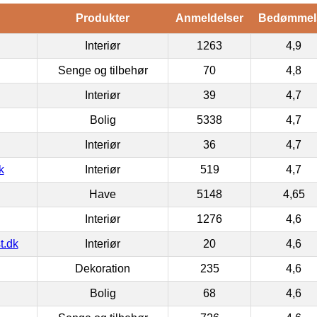
Produkter
Anmeldelser
Bedømmel
Interiør
1263
4,9
Senge og tilbehør
70
4,8
Interiør
39
4,7
Bolig
5338
4,7
Interiør
36
4,7
k
Interiør
519
4,7
Have
5148
4,65
Interiør
1276
4,6
t.dk
Interiør
20
4,6
Dekoration
235
4,6
Bolig
68
4,6