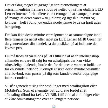
Det er i dag meget let gængeligt for internetbrugere at
prissammenligne fra flere shops på nettet, og så har utallige LED
Lenser internet forhandlere været tvunget til at stampe priserne
på mange af deres varer – til juniorer, og ligeså til mænd og
kvinder – helt i bund, og endda nogle gange byde på fragt uden
beregning.
Det kan ikke desto mindre være lønnende at sammenligne indtil
flere firmaer på nettet efter rabat på LEDLenser MH8 Green før
du gennemfører din handel, så du er sikker på at indhente den
laveste pris.
Du må trods alt være obs på, at i tilfælde af at en internet shop
afhænder en vare til salg for en udsalgspris der kan virke
uforståeligt tiltalende, burde det for det meste være en indikator
for en svindel netshop. Kortkøb er ikke desto mindre omsluttet
af et lovbud, som passer på dig som kunde overfor uoprigtige
internet outlets.
Vi slår generelt et slag for bestillinger med betalingskort eller
MobilePay. Som et alternativ bør du drage fordel af et
afbetalingstilbud fra f.eks. ViaBill, i tilfælde af at du higer efter
at klare omkostningerne over en længere periode.