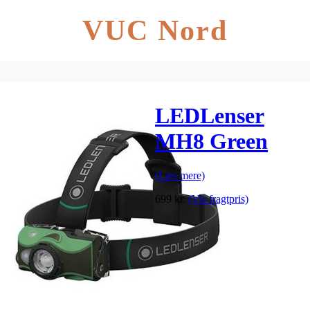
VUC Nord
LEDLenser
MH8 Green
(Læs mere)
699
kr.
(Vis fragtpris)