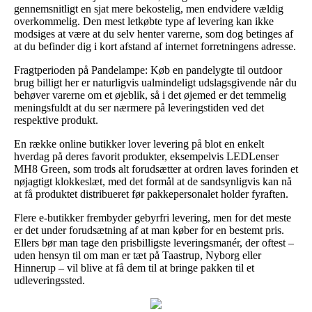
gennemsnitligt en sjat mere bekostelig, men endvidere vældig
overkommelig. Den mest letkøbte type af levering kan ikke
modsiges at være at du selv henter varerne, som dog betinges af
at du befinder dig i kort afstand af internet forretningens adresse.
Fragtperioden på Pandelampe: Køb en pandelygte til outdoor
brug billigt her er naturligvis ualmindeligt udslagsgivende når du
behøver varerne om et øjeblik, så i det øjemed er det temmelig
meningsfuldt at du ser nærmere på leveringstiden ved det
respektive produkt.
En række online butikker lover levering på blot en enkelt
hverdag på deres favorit produkter, eksempelvis LEDLenser
MH8 Green, som trods alt forudsætter at ordren laves forinden et
nøjagtigt klokkeslæt, med det formål at de sandsynligvis kan nå
at få produktet distribueret før pakkepersonalet holder fyraften.
Flere e-butikker frembyder gebyrfri levering, men for det meste
er det under forudsætning af at man køber for en bestemt pris.
Ellers bør man tage den prisbilligste leveringsmanér, der oftest –
uden hensyn til om man er tæt på Taastrup, Nyborg eller
Hinnerup – vil blive at få dem til at bringe pakken til et
udleveringssted.