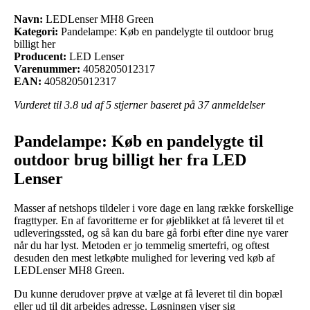
Navn:
LEDLenser MH8 Green
Kategori:
Pandelampe: Køb en pandelygte til outdoor brug
billigt her
Producent:
LED Lenser
Varenummer:
4058205012317
EAN:
4058205012317
Vurderet til
3.8
ud af 5 stjerner baseret på
37
anmeldelser
Pandelampe: Køb en pandelygte til
outdoor brug billigt her fra LED
Lenser
Masser af netshops tildeler i vore dage en lang række forskellige
fragttyper. En af favoritterne er for øjeblikket at få leveret til et
udleveringssted, og så kan du bare gå forbi efter dine nye varer
når du har lyst. Metoden er jo temmelig smertefri, og oftest
desuden den mest letkøbte mulighed for levering ved køb af
LEDLenser MH8 Green.
Du kunne derudover prøve at vælge at få leveret til din bopæl
eller ud til dit arbejdes adresse. Løsningen viser sig