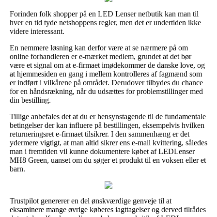
Forinden folk shopper på en LED Lenser netbutik kan man til
hver en tid tyde netshoppens regler, men det er undertiden ikke
videre interessant.
En nemmere løsning kan derfor være at se nærmere på om
online forhandleren er e-mærket medlem, grundet at det bør
være et signal om at e-firmaet imødekommer de danske love, og
at hjemmesiden en gang i mellem kontrolleres af fagmænd som
er indført i vilkårene på området. Derudover tilbydes du chance
for en håndsrækning, når du udsættes for problemstillinger med
din bestilling.
Tillige anbefales det at du er hensynstagende til de fundamentale
betingelser der kan influere på bestillingen, eksempelvis hvilken
returneringsret e-firmaet tilsikrer. I den sammenhæng er det
ydermere vigtigt, at man altid sikrer ens e-mail kvittering, således
man i fremtiden vil kunne dokumentere købet af LEDLenser
MH8 Green, uanset om du søger et produkt til en voksen eller et
barn.
Trustpilot genererer en del ønskværdige genveje til at
eksaminere mange øvrige køberes iagttagelser og derved tilrådes