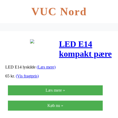
VUC Nord
LED E14
kompakt pære
– LDB-
LED E14 lyskilde
(Læs mere)
142K/WWS
65
kr.
(Vis fragtpris)
Læs mere »
Køb nu »