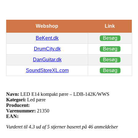
Webshop
Link
BeKent.dk
Besøg
DrumCity.dk
Besøg
DanGuitar.dk
Besøg
SoundStoreXL.com
Besøg
Navn:
LED E14 kompakt pære – LDB-142K/WWS
Kategori:
Led pære
Producent:
Varenummer:
21350
EAN:
Vurderet til
4.3
ud af 5 stjerner baseret på
46
anmeldelser