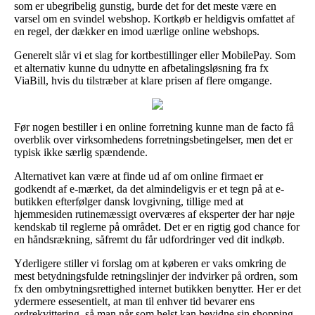
som er ubegribelig gunstig, burde det for det meste være en
varsel om en svindel webshop. Kortkøb er heldigvis omfattet af
en regel, der dækker en imod uærlige online webshops.
Generelt slår vi et slag for kortbestillinger eller MobilePay. Som
et alternativ kunne du udnytte en afbetalingsløsning fra fx
ViaBill, hvis du tilstræber at klare prisen af flere omgange.
Før nogen bestiller i en online forretning kunne man de facto få
overblik over virksomhedens forretningsbetingelser, men det er
typisk ikke særlig spændende.
Alternativet kan være at finde ud af om online firmaet er
godkendt af e-mærket, da det almindeligvis er et tegn på at e-
butikken efterfølger dansk lovgivning, tillige med at
hjemmesiden rutinemæssigt overværes af eksperter der har nøje
kendskab til reglerne på området. Det er en rigtig god chance for
en håndsrækning, såfremt du får udfordringer ved dit indkøb.
Yderligere stiller vi forslag om at køberen er vaks omkring de
mest betydningsfulde retningslinjer der indvirker på ordren, som
fx den ombytningsrettighed internet butikken benytter. Her er det
ydermere essesentielt, at man til enhver tid bevarer ens
ordrekvittering, så man når som helst kan bevidne sin shopping