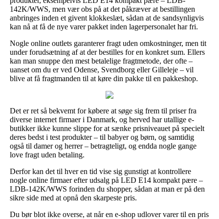
produkter, eksempelvis LED E14 kompakt pære – LDB-
142K/WWS, men vær obs på at det påkræver at bestillingen
anbringes inden et givent klokkeslæt, sådan at de sandsynligvis
kan nå at få de nye varer pakket inden lagerpersonalet har fri.
Nogle online outlets garanterer fragt uden omkostninger, men tit
under forudsætning af at der bestilles for en konkret sum. Ellers
kan man snuppe den mest betalelige fragtmetode, der ofte –
uanset om du er ved Odense, Svendborg eller Gilleleje – vil
blive at få fragtmanden til at køre din pakke til en pakkeshop.
Det er ret så bekvemt for købere at søge sig frem til priser fra
diverse internet firmaer i Danmark, og herved har utallige e-
butikker ikke kunne slippe for at sænke prisniveauet på specielt
deres bedst i test produkter – til babyer og børn, og samtidig
også til damer og herrer – betragteligt, og endda nogle gange
love fragt uden betaling.
Derfor kan det til hver en tid vise sig gunstigt at kontrollere
nogle online firmaer efter udsalg på LED E14 kompakt pære –
LDB-142K/WWS forinden du shopper, sådan at man er på den
sikre side med at opnå den skarpeste pris.
Du bør blot ikke overse, at når en e-shop udlover varer til en pris