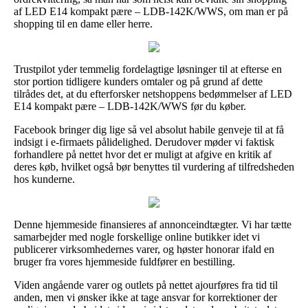
af LED E14 kompakt pære – LDB-142K/WWS, om man er på
shopping til en dame eller herre.
Trustpilot yder temmelig fordelagtige løsninger til at efterse en
stor portion tidligere kunders omtaler og på grund af dette
tilrådes det, at du efterforsker netshoppens bedømmelser af LED
E14 kompakt pære – LDB-142K/WWS før du køber.
Facebook bringer dig lige så vel absolut habile genveje til at få
indsigt i e-firmaets pålidelighed. Derudover møder vi faktisk
forhandlere på nettet hvor det er muligt at afgive en kritik af
deres køb, hvilket også bør benyttes til vurdering af tilfredsheden
hos kunderne.
Denne hjemmeside finansieres af annonceindtægter. Vi har tætte
samarbejder med nogle forskellige online butikker idet vi
publicerer virksomhedernes varer, og høster honorar ifald en
bruger fra vores hjemmeside fuldfører en bestilling.
Viden angående varer og outlets på nettet ajourføres fra tid til
anden, men vi ønsker ikke at tage ansvar for korrektioner der