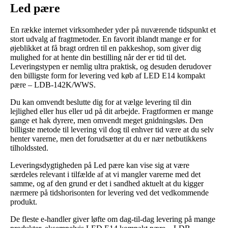
Led pære
En række internet virksomheder yder på nuværende tidspunkt et
stort udvalg af fragtmetoder. En favorit iblandt mange er for
øjeblikket at få bragt ordren til en pakkeshop, som giver dig
mulighed for at hente din bestilling når der er tid til det.
Leveringstypen er nemlig ultra praktisk, og desuden derudover
den billigste form for levering ved køb af LED E14 kompakt
pære – LDB-142K/WWS.
Du kan omvendt beslutte dig for at vælge levering til din
lejlighed eller hus eller ud på dit arbejde. Fragtformen er mange
gange et hak dyrere, men omvendt meget gnidningsløs. Den
billigste metode til levering vil dog til enhver tid være at du selv
henter varerne, men det forudsætter at du er nær netbutikkens
tilholdssted.
Leveringsdygtigheden på Led pære kan vise sig at være
særdeles relevant i tilfælde af at vi mangler varerne med det
samme, og af den grund er det i sandhed aktuelt at du kigger
nærmere på tidshorisonten for levering ved det vedkommende
produkt.
De fleste e-handler giver løfte om dag-til-dag levering på mange