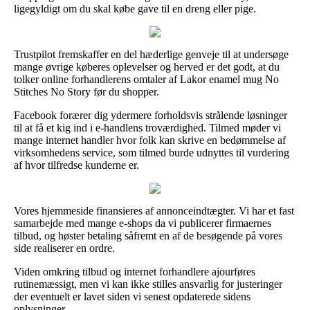
ligegyldigt om du skal købe gave til en dreng eller pige.
Trustpilot fremskaffer en del hæderlige genveje til at undersøge
mange øvrige køberes oplevelser og herved er det godt, at du
tolker online forhandlerens omtaler af Lakor enamel mug No
Stitches No Story før du shopper.
Facebook forærer dig ydermere forholdsvis strålende løsninger
til at få et kig ind i e-handlens troværdighed. Tilmed møder vi
mange internet handler hvor folk kan skrive en bedømmelse af
virksomhedens service, som tilmed burde udnyttes til vurdering
af hvor tilfredse kunderne er.
Vores hjemmeside finansieres af annonceindtægter. Vi har et fast
samarbejde med mange e-shops da vi publicerer firmaernes
tilbud, og høster betaling såfremt en af de besøgende på vores
side realiserer en ordre.
Viden omkring tilbud og internet forhandlere ajourføres
rutinemæssigt, men vi kan ikke stilles ansvarlig for justeringer
der eventuelt er lavet siden vi senest opdaterede sidens
oplysninger.