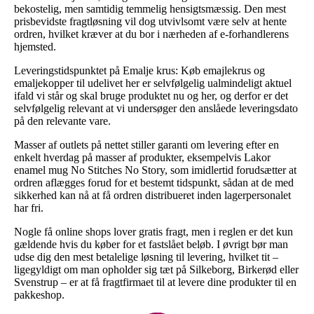
bekostelig, men samtidig temmelig hensigtsmæssig. Den mest
prisbevidste fragtløsning vil dog utvivlsomt være selv at hente
ordren, hvilket kræver at du bor i nærheden af e-forhandlerens
hjemsted.
Leveringstidspunktet på Emalje krus: Køb emajlekrus og
emaljekopper til udelivet her er selvfølgelig ualmindeligt aktuel
ifald vi står og skal bruge produktet nu og her, og derfor er det
selvfølgelig relevant at vi undersøger den anslåede leveringsdato
på den relevante vare.
Masser af outlets på nettet stiller garanti om levering efter en
enkelt hverdag på masser af produkter, eksempelvis Lakor
enamel mug No Stitches No Story, som imidlertid forudsætter at
ordren aflægges forud for et bestemt tidspunkt, sådan at de med
sikkerhed kan nå at få ordren distribueret inden lagerpersonalet
har fri.
Nogle få online shops lover gratis fragt, men i reglen er det kun
gældende hvis du køber for et fastslået beløb. I øvrigt bør man
udse dig den mest betalelige løsning til levering, hvilket tit –
ligegyldigt om man opholder sig tæt på Silkeborg, Birkerød eller
Svenstrup – er at få fragtfirmaet til at levere dine produkter til en
pakkeshop.