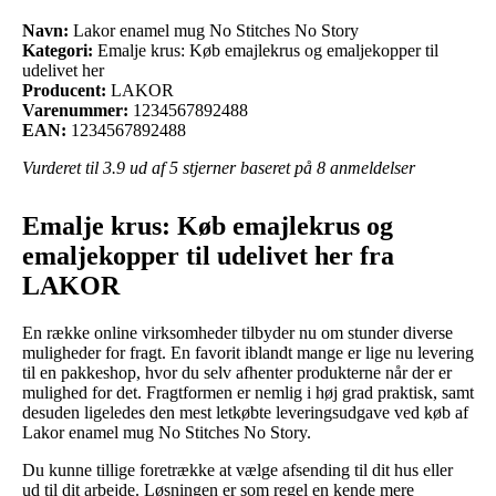
Navn:
Lakor enamel mug No Stitches No Story
Kategori:
Emalje krus: Køb emajlekrus og emaljekopper til
udelivet her
Producent:
LAKOR
Varenummer:
1234567892488
EAN:
1234567892488
Vurderet til
3.9
ud af 5 stjerner baseret på
8
anmeldelser
Emalje krus: Køb emajlekrus og
emaljekopper til udelivet her fra
LAKOR
En række online virksomheder tilbyder nu om stunder diverse
muligheder for fragt. En favorit iblandt mange er lige nu levering
til en pakkeshop, hvor du selv afhenter produkterne når der er
mulighed for det. Fragtformen er nemlig i høj grad praktisk, samt
desuden ligeledes den mest letkøbte leveringsudgave ved køb af
Lakor enamel mug No Stitches No Story.
Du kunne tillige foretrække at vælge afsending til dit hus eller
ud til dit arbejde. Løsningen er som regel en kende mere