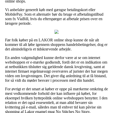
online shops.
Vi anbefaler generelt køb med gængse betalingskort eller
MobilePay. Som et alternativ bør du bruge et afbetalingstilbud
som fx ViaBill, hvis du efterspørger at afbetale prisen over en
længere periode.
Før folk køber på en LAKOR online shop kunne de når alt
kommer til alt løbe igennem shoppens handelsbetingelser, dog er
det almindeligvis et tidskrævende arbejde.
En anden valgmulighed kunne derfor være at se om internet
webshoppen er e-mærke godkendt, fordi det er en indikation om
at netbutikken tilslutter sig gældende dansk lovgivning, samt at
internet firmaet regelmæssigt overværes af jurister der har megen
viden om lovgivningen. Det giver dig anledning til at få bistand,
for så vidt du møder besvær i processen med din handel.
For øvrigt er det smart at køber er oppe på mærkerne omkring de
mest vedkommende forhold der kan influere på købet, for
eksempel hvilken byttepolitik online webshoppen benytter. I den
relation er det også essesentielt, at man altid bevarer sin
kvittering på e-mail, således man til enhver tid kan påvise sin
shopping af Lakor enamel mug No Stitches No Story,