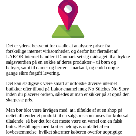
Det er yderst bekvemt for os alle at analysere priser fra
forskellige internet virksomheder, og derfor har flertallet af
LAKOR internet handler i Danmark set sig nødsaget til at trykke
salgsværdien på en række af deres produkter – til børn og
babyer, samt til damer og herrer – markant, og endda nogle
gange sikre fragtfri levering.
Det kan stadigvæk være smart at udforske diverse internet
butikker efter tilbud på Lakor enamel mug No Stitches No Story
inden du placerer ordren, således at man er sikker på at opnå den
skarpeste pris.
Man bør blot være årvågen med, at i tilfælde af at en shop på
nettet afhænder et produkt til en salgspris som anses for kolossalt
tiltalende, så bør det for det meste være en varsel om en falsk
butik. Bestillinger med kort er heldigvis omfattet af en
lovbestemmelse, hvilket skærmer køberen overfor uoprigtige