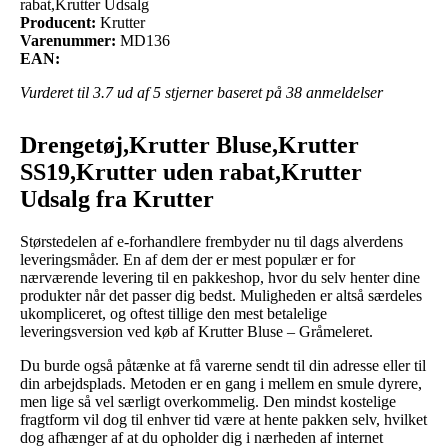
rabat,Krutter Udsalg
Producent:
Krutter
Varenummer:
MD136
EAN:
Vurderet til
3.7
ud af 5 stjerner baseret på
38
anmeldelser
Drengetøj,Krutter Bluse,Krutter
SS19,Krutter uden rabat,Krutter
Udsalg fra Krutter
Størstedelen af e-forhandlere frembyder nu til dags alverdens
leveringsmåder. En af dem der er mest populær er for
nærværende levering til en pakkeshop, hvor du selv henter dine
produkter når det passer dig bedst. Muligheden er altså særdeles
ukompliceret, og oftest tillige den mest betalelige
leveringsversion ved køb af Krutter Bluse – Gråmeleret.
Du burde også påtænke at få varerne sendt til din adresse eller til
din arbejdsplads. Metoden er en gang i mellem en smule dyrere,
men lige så vel særligt overkommelig. Den mindst kostelige
fragtform vil dog til enhver tid være at hente pakken selv, hvilket
dog afhænger af at du opholder dig i nærheden af internet