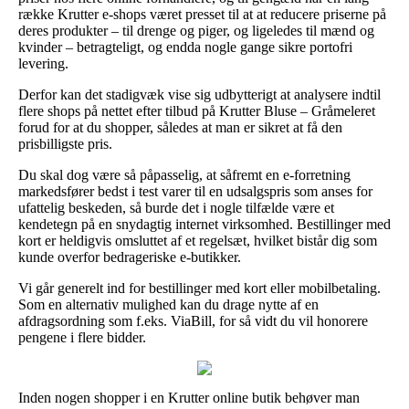
række Krutter e-shops været presset til at at reducere priserne på
deres produkter – til drenge og piger, og ligeledes til mænd og
kvinder – betragteligt, og endda nogle gange sikre portofri
levering.
Derfor kan det stadigvæk vise sig udbytterigt at analysere indtil
flere shops på nettet efter tilbud på Krutter Bluse – Gråmeleret
forud for at du shopper, således at man er sikret at få den
prisbilligste pris.
Du skal dog være så påpasselig, at såfremt en e-forretning
markedsfører bedst i test varer til en udsalgspris som anses for
ufattelig beskeden, så burde det i nogle tilfælde være et
kendetegn på en snydagtig internet virksomhed. Bestillinger med
kort er heldigvis omsluttet af et regelsæt, hvilket bistår dig som
kunde overfor bedrageriske e-butikker.
Vi går generelt ind for bestillinger med kort eller mobilbetaling.
Som en alternativ mulighed kan du drage nytte af en
afdragsordning som f.eks. ViaBill, for så vidt du vil honorere
pengene i flere bidder.
Inden nogen shopper i en Krutter online butik behøver man