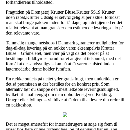
forhandlerens tilholdssted.
Fragttiden på Drengetøj,Krutter Bluse,Krutter SS19,Krutter
uden rabat,Krutter Udsalg er selvfølgelig super aktuel forudsat
man skal bruge pakken inden for få dage, og i det øjemed er det
relativt relevant at man gransker den estimerede leveringsdato på
den relevante vare.
Temmelig mange netshops i Danmark garanterer muligheden for
dag-til-dag levering på en række varer, eksempelvis Krutter
Bluse – Gråmeleret, men vær på vagt da det beroer på at
bestillingen fuldbyrdes forud for et angivent tidspunkt, med det
formål at de sandsynligvis kan nå at få varerne afsted inden
lagermedarbejderne holder fyraften.
En række outlets på nettet yder gratis fragt, men undertiden er
det så præmissen at der bestilles for en konkret pris. Som
alternativ bør du snuppe den mest letkøbte leveringsmulighed,
hvilket tit – uafhængig om man opholder sig ved Kolding,
Dragør eller Jyllinge – vil blive at få dem til at levere din ordre til
en pakkeshop.
Det er meget smertefrit for internetbrugere at søge sig frem til
priser hos flere online forhandlere, og til gengæld har en lang