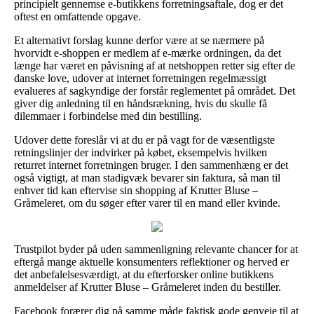
principielt gennemse e-butikkens forretningsaftale, dog er det
oftest en omfattende opgave.
Et alternativt forslag kunne derfor være at se nærmere på
hvorvidt e-shoppen er medlem af e-mærke ordningen, da det
længe har været en påvisning af at netshoppen retter sig efter de
danske love, udover at internet forretningen regelmæssigt
evalueres af sagkyndige der forstår reglementet på området. Det
giver dig anledning til en håndsrækning, hvis du skulle få
dilemmaer i forbindelse med din bestilling.
Udover dette foreslår vi at du er på vagt for de væsentligste
retningslinjer der indvirker på købet, eksempelvis hvilken
returret internet forretningen bruger. I den sammenhæng er det
også vigtigt, at man stadigvæk bevarer sin faktura, så man til
enhver tid kan eftervise sin shopping af Krutter Bluse –
Gråmeleret, om du søger efter varer til en mand eller kvinde.
Trustpilot byder på uden sammenligning relevante chancer for at
eftergå mange aktuelle konsumenters reflektioner og herved er
det anbefalelsesværdigt, at du efterforsker online butikkens
anmeldelser af Krutter Bluse – Gråmeleret inden du bestiller.
Facebook forærer dig på samme måde faktisk gode genveje til at