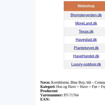
Webshop
Blomsterverden.dk
MoreLand.dk
Texas.dk
Haveglad.dk
Plantetorvet.dk
HaveHandel.dk
Luxury-outdoor.dk
Navn:
Kornblomst, Blue Boy, blå – Centau
Kategori:
Hus og Have > Have > Frø > Frø
Producent:
Varenummer:
PT-71764
EAN: