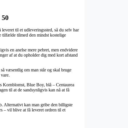
 50
everet til et udleveringssted, så du selv har
 tilfælde tilmed den mindst kostelige
ldigvis en anelse mere pebret, men endvidere
nger af at du opholder dig med kort afstand
så væsentlig om man står og skal bruge
 vare.
vis Kornblomst, Blue Boy, blå – Centaurea
gen til at de sandsynligvis kan nå at få
b. Alternativt kan man gribe den billigste
 vil blive at få leveret ordren til et