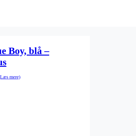
e Boy, blå –
us
(Læs mere)