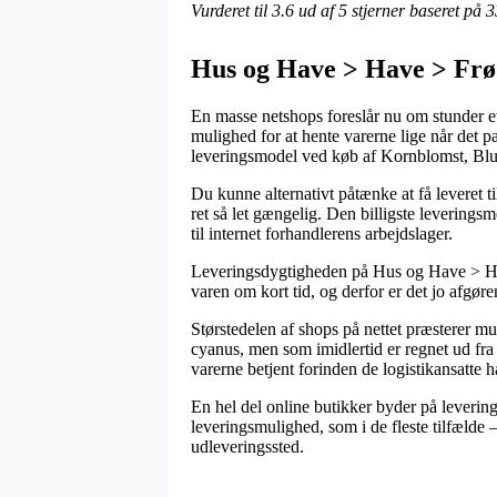
Vurderet til
3.6
ud af 5 stjerner baseret på
3
Hus og Have > Have > Frø 
En masse netshops foreslår nu om stunder et 
mulighed for at hente varerne lige når det 
leveringsmodel ved køb af Kornblomst, Blu
Du kunne alternativt påtænke at få leveret t
ret så let gængelig. Den billigste levering
til internet forhandlerens arbejdslager.
Leveringsdygtigheden på Hus og Have > Hav
varen om kort tid, og derfor er det jo afgør
Størstedelen af shops på nettet præsterer 
cyanus, men som imidlertid er regnet ud fra a
varerne betjent forinden de logistikansatte ha
En hel del online butikker byder på levering 
leveringsmulighed, som i de fleste tilfælde –
udleveringssted.