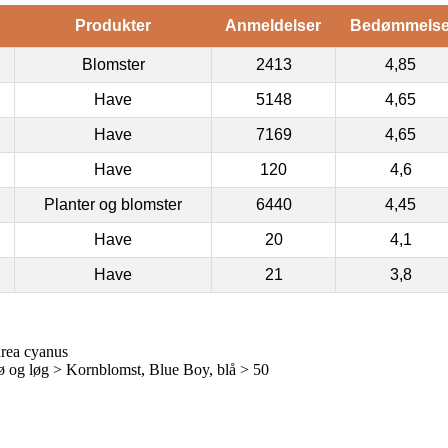
Produkter
Anmeldelser
Bedømmels
Blomster
2413
4,85
Have
5148
4,65
Have
7169
4,65
Have
120
4,6
Planter og blomster
6440
4,45
Have
20
4,1
Have
21
3,8
rea cyanus
 og løg > Kornblomst, Blue Boy, blå > 50