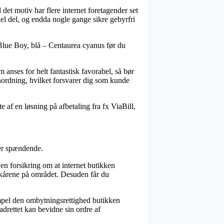
det motiv har flere internet foretagender set
hel del, og endda nogle gange sikre gebyrfri
 Blue Boy, blå – Centaurea cyanus før du
anses for helt fantastisk favorabel, så bør
anordning, hvilket forsvarer dig som kunde
 af en løsning på afbetaling fra fx ViaBill,
per spændende.
n forsikring om at internet butikken
lkårene på området. Desuden får du
empel den ombytningsrettighed butikken
adrettet kan bevidne sin ordre af