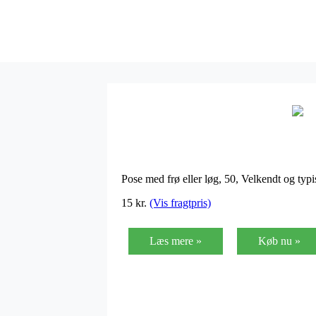
Pose med frø eller løg, 50, Velkendt og ty
15
kr.
(Vis fragtpris)
Læs mere »
Køb nu »