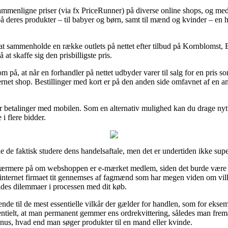
t sammenligne priser (via fx PriceRunner) på diverse online shops, og med 
på deres produkter – til babyer og børn, samt til mænd og kvinder – en 
t at sammenholde en række outlets på nettet efter tilbud på Kornblomst,
at skaffe sig den prisbilligste pris.
, at når en forhandler på nettet udbyder varer til salg for en pris som 
ternet shop. Bestillinger med kort er på den anden side omfavnet af en 
ler betalinger med mobilen. Som en alternativ mulighed kan du drage nytte
i flere bidder.
e de faktisk studere dens handelsaftale, men det er undertiden ikke su
se nærmere på om webshoppen er e-mærket medlem, siden det burde være e
at internet firmaet tit gennemses af fagmænd som har megen viden om vi
voldes dilemmaer i processen med dit køb.
ende til de mest essentielle vilkår der gælder for handlen, som for eks
sesentielt, at man permanent gemmer ens ordrekvittering, således man frem
us, hvad end man søger produkter til en mand eller kvinde.