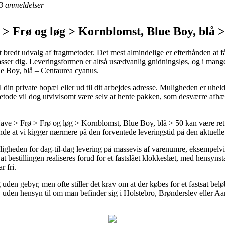
3
anmeldelser
> Frø og løg > Kornblomst, Blue Boy, blå >
bredt udvalg af fragtmetoder. Det mest almindelige er efterhånden at få l
passer dig. Leveringsformen er altså usædvanlig gnidningsløs, og i mange
e Boy, blå – Centaurea cyanus.
il din private bopæl eller ud til dit arbejdes adresse. Muligheden er uhe
smetode vil dog utvivlsomt være selv at hente pakken, som desværre afhæ
e > Frø > Frø og løg > Kornblomst, Blue Boy, blå > 50 kan være ret 
ende at vi kigger nærmere på den forventede leveringstid på den aktuelle
muligheden for dag-til-dag levering på massevis af varenumre, eksempel
t bestillingen realiseres forud for et fastslået klokkeslæt, med hensynsta
r fri.
uden gebyr, men ofte stiller det krav om at der købes for et fastsat belø
 uden hensyn til om man befinder sig i Holstebro, Brønderslev eller Aars –