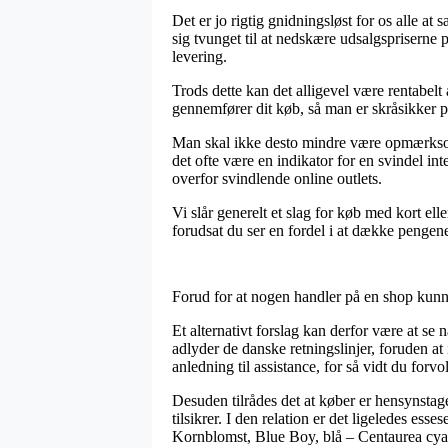
Det er jo rigtig gnidningsløst for os alle a
sig tvunget til at nedskære udsalgspriserne 
levering.
Trods dette kan det alligevel være rentabel
gennemfører dit køb, så man er skråsikker på 
Man skal ikke desto mindre være opmærksom på
det ofte være en indikator for en svindel in
overfor svindlende online outlets.
Vi slår generelt et slag for køb med kort el
forudsat du ser en fordel i at dække pengene 
Forud for at nogen handler på en shop kunn
Et alternativt forslag kan derfor være at 
adlyder de danske retningslinjer, foruden 
anledning til assistance, for så vidt du for
Desuden tilrådes det at køber er hensynstag
tilsikrer. I den relation er det ligeledes es
Kornblomst, Blue Boy, blå – Centaurea cyan