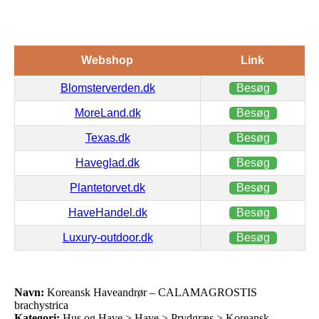
Webshop
Link
Blomsterverden.dk
Besøg
MoreLand.dk
Besøg
Texas.dk
Besøg
Haveglad.dk
Besøg
Plantetorvet.dk
Besøg
HaveHandel.dk
Besøg
Luxury-outdoor.dk
Besøg
Navn:
Koreansk Haveandrør – CALAMAGROSTIS
brachystrica
Kategori:
Hus og Have > Have > Prydgræs > Koreansk