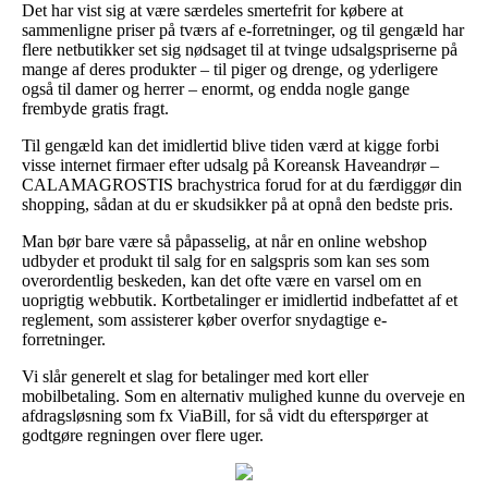
Det har vist sig at være særdeles smertefrit for købere at
sammenligne priser på tværs af e-forretninger, og til gengæld har
flere netbutikker set sig nødsaget til at tvinge udsalgspriserne på
mange af deres produkter – til piger og drenge, og yderligere
også til damer og herrer – enormt, og endda nogle gange
frembyde gratis fragt.
Til gengæld kan det imidlertid blive tiden værd at kigge forbi
visse internet firmaer efter udsalg på Koreansk Haveandrør –
CALAMAGROSTIS brachystrica forud for at du færdiggør din
shopping, sådan at du er skudsikker på at opnå den bedste pris.
Man bør bare være så påpasselig, at når en online webshop
udbyder et produkt til salg for en salgspris som kan ses som
overordentlig beskeden, kan det ofte være en varsel om en
uoprigtig webbutik. Kortbetalinger er imidlertid indbefattet af et
reglement, som assisterer køber overfor snydagtige e-
forretninger.
Vi slår generelt et slag for betalinger med kort eller
mobilbetaling. Som en alternativ mulighed kunne du overveje en
afdragsløsning som fx ViaBill, for så vidt du efterspørger at
godtgøre regningen over flere uger.