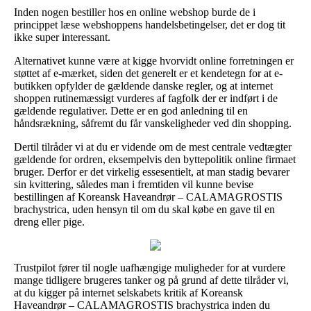
Inden nogen bestiller hos en online webshop burde de i
princippet læse webshoppens handelsbetingelser, det er dog tit
ikke super interessant.
Alternativet kunne være at kigge hvorvidt online forretningen er
støttet af e-mærket, siden det generelt er et kendetegn for at e-
butikken opfylder de gældende danske regler, og at internet
shoppen rutinemæssigt vurderes af fagfolk der er indført i de
gældende regulativer. Dette er en god anledning til en
håndsrækning, såfremt du får vanskeligheder ved din shopping.
Dertil tilråder vi at du er vidende om de mest centrale vedtægter
gældende for ordren, eksempelvis den byttepolitik online firmaet
bruger. Derfor er det virkelig essesentielt, at man stadig bevarer
sin kvittering, således man i fremtiden vil kunne bevise
bestillingen af Koreansk Haveandrør – CALAMAGROSTIS
brachystrica, uden hensyn til om du skal købe en gave til en
dreng eller pige.
Trustpilot fører til nogle uafhængige muligheder for at vurdere
mange tidligere brugeres tanker og på grund af dette tilråder vi,
at du kigger på internet selskabets kritik af Koreansk
Haveandrør – CALAMAGROSTIS brachystrica inden du