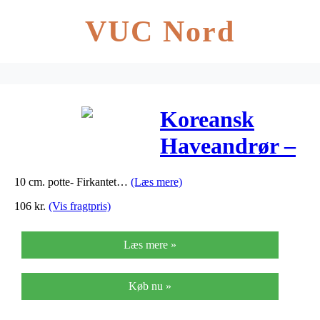
VUC Nord
Koreansk
Haveandrør –
CALAMAGROS
10 cm. potte- Firkantet…
(Læs mere)
brachystrica
106
kr.
(Vis fragtpris)
Læs mere »
Køb nu »