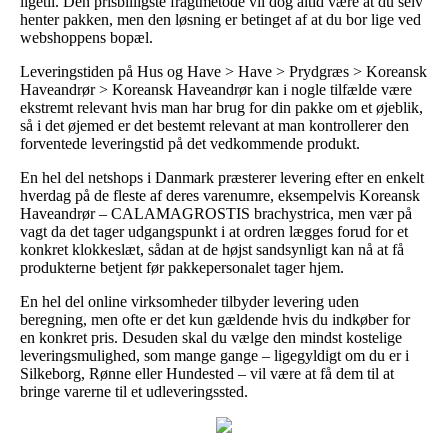
ligetil. Den prisbilligste fragtmetode vil dog altid være at du selv
henter pakken, men den løsning er betinget af at du bor lige ved
webshoppens bopæl.
Leveringstiden på Hus og Have > Have > Prydgræs > Koreansk
Haveandrør > Koreansk Haveandrør kan i nogle tilfælde være
ekstremt relevant hvis man har brug for din pakke om et øjeblik,
så i det øjemed er det bestemt relevant at man kontrollerer den
forventede leveringstid på det vedkommende produkt.
En hel del netshops i Danmark præsterer levering efter en enkelt
hverdag på de fleste af deres varenumre, eksempelvis Koreansk
Haveandrør – CALAMAGROSTIS brachystrica, men vær på
vagt da det tager udgangspunkt i at ordren lægges forud for et
konkret klokkeslæt, sådan at de højst sandsynligt kan nå at få
produkterne betjent før pakkepersonalet tager hjem.
En hel del online virksomheder tilbyder levering uden
beregning, men ofte er det kun gældende hvis du indkøber for
en konkret pris. Desuden skal du vælge den mindst kostelige
leveringsmulighed, som mange gange – ligegyldigt om du er i
Silkeborg, Rønne eller Hundested – vil være at få dem til at
bringe varerne til et udleveringssted.