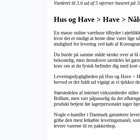
Vurderet til
3.6
ud af 5 stjerner baseret på
3
Hus og Have > Have > Nål
En masse online varehuse tilbyder i øjeblikke
hvor det er muligt at hente dine varer lige
mulighed for levering ved køb af Koreagran 
Du burde på samme måde tænke over at få ord
bekostelig, men derudover særdeles let gæng
krav om at du fysisk befinder dig med kort a
Leveringsdygtigheden på Hus og Have > Hav
herved er det fuldt ud vigtigt at vi tjekker 
Størstedelen af internet virksomheder still
Brillant, men vær påpasselig da det afhænge
produkt betjent før lagerpersonalet tager hj
Nogle e-handler i Danmark garanterer lever
gribe den mest letkøbte leveringsmanér, som
levere varerne til en pakkeshop.