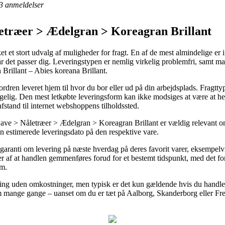
3
anmeldelser
etræer > Ædelgran > Koreagran Brillant
t et stort udvalg af muligheder for fragt. En af de mest almindelige er i
 når det passer dig. Leveringstypen er nemlig virkelig problemfri, samt 
Brillant – Abies koreana Brillant.
ren leveret hjem til hvor du bor eller ud på din arbejdsplads. Fragttyp
elig. Den mest letkøbte leveringsform kan ikke modsiges at være at hen
fstand til internet webshoppens tilholdssted.
e > Nåletræer > Ædelgran > Koreagran Brillant er vældig relevant om v
den estimerede leveringsdato på den respektive vare.
er garanti om levering på næste hverdag på deres favorit varer, eksempel
r af at handlen gemmenføres forud for et bestemt tidspunkt, med det for
em.
ing uden omkostninger, men typisk er det kun gældende hvis du handler 
 mange gange – uanset om du er tæt på Aalborg, Skanderborg eller Freden