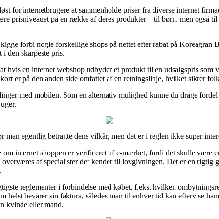
øst for internetbrugere at sammenholde priser fra diverse internet firma
kære prisniveauet på en række af deres produkter – til børn, men også ti
igge forbi nogle forskellige shops på nettet efter rabat på Koreagran B
t i den skarpeste pris.
hvis en internet webshop udbyder et produkt til en udsalgspris som virk
rt er på den anden side omfattet af en retningslinje, hvilket sikrer folk
etalinger med mobilen. Som en alternativ mulighed kunne du drage fordel 
 uger.
ør man egentlig betragte dens vilkår, men det er i reglen ikke super inter
e om internet shoppen er verificeret af e-mærket, fordi det skulle være en
it overværes af specialister der kender til lovgivningen. Det er en rigtig g
.
vigtigste reglementer i forbindelse med købet, f.eks. hvilken ombytningsr
som helst bevarer sin faktura, således man til enhver tid kan eftervise h
en kvinde eller mand.