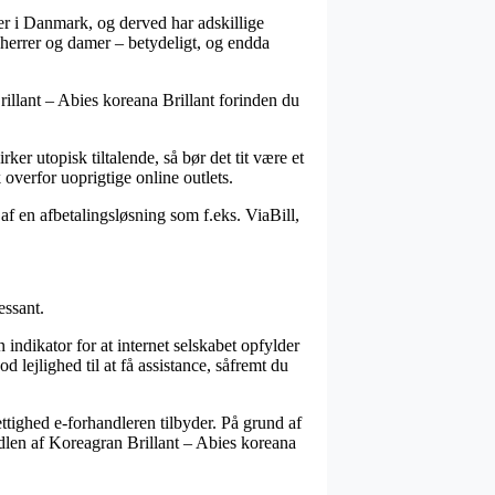
er i Danmark, og derved har adskillige
l herrer og damer – betydeligt, og endda
rillant – Abies koreana Brillant forinden du
er utopisk tiltalende, så bør det tit være et
 overfor uoprigtige online outlets.
af en afbetalingsløsning som f.eks. ViaBill,
essant.
 indikator for at internet selskabet opfylder
od lejlighed til at få assistance, såfremt du
ettighed e-forhandleren tilbyder. På grund af
andlen af Koreagran Brillant – Abies koreana