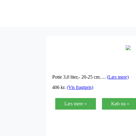
Potte 3,0 liter,- 20-25 cm….
(Læs mere)
406
kr.
(Vis fragtpris)
Læs mere »
Køb nu »