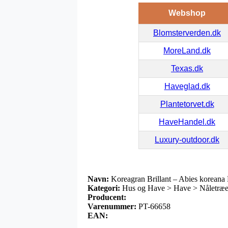
Webshop
Blomsterverden.dk
MoreLand.dk
Texas.dk
Haveglad.dk
Plantetorvet.dk
HaveHandel.dk
Luxury-outdoor.dk
Navn:
Koreagran Brillant – Abies koreana B
Kategori:
Hus og Have > Have > Nåletræer
Producent:
Varenummer:
PT-66658
EAN: