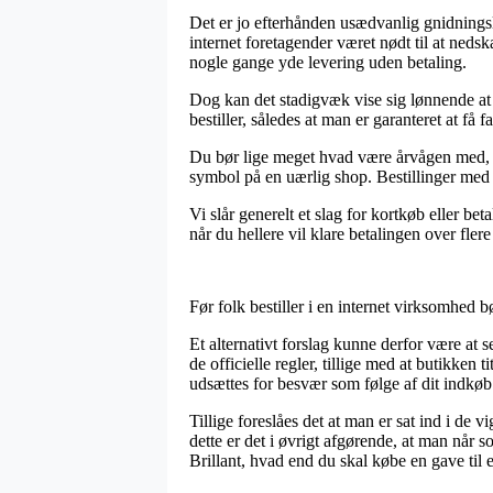
Det er jo efterhånden usædvanlig gnidningsl
internet foretagender været nødt til at neds
nogle gange yde levering uden betaling.
Dog kan det stadigvæk vise sig lønnende at k
bestiller, således at man er garanteret at få fa
Du bør lige meget hvad være årvågen med, at 
symbol på en uærlig shop. Bestillinger med ko
Vi slår generelt et slag for kortkøb eller b
når du hellere vil klare betalingen over flere
Før folk bestiller i en internet virksomhed b
Et alternativt forslag kunne derfor være at s
de officielle regler, tillige med at butikken t
udsættes for besvær som følge af dit indkøb
Tillige foreslåes det at man er sat ind i de 
dette er det i øvrigt afgørende, at man når 
Brillant, hvad end du skal købe en gave til 