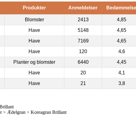
Produkter
Anmeldelser
Bedømmels
Blomster
2413
4,85
Have
5148
4,65
Have
7169
4,65
Have
120
4,6
Planter og blomster
6440
4,45
Have
20
4,1
Have
21
3,8
rillant
 > Ædelgran > Koreagran Brillant