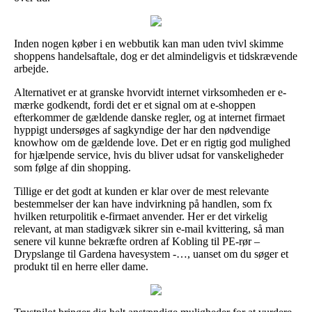
Inden nogen køber i en webbutik kan man uden tvivl skimme
shoppens handelsaftale, dog er det almindeligvis et tidskrævende
arbejde.
Alternativet er at granske hvorvidt internet virksomheden er e-
mærke godkendt, fordi det er et signal om at e-shoppen
efterkommer de gældende danske regler, og at internet firmaet
hyppigt undersøges af sagkyndige der har den nødvendige
knowhow om de gældende love. Det er en rigtig god mulighed
for hjælpende service, hvis du bliver udsat for vanskeligheder
som følge af din shopping.
Tillige er det godt at kunden er klar over de mest relevante
bestemmelser der kan have indvirkning på handlen, som fx
hvilken returpolitik e-firmaet anvender. Her er det virkelig
relevant, at man stadigvæk sikrer sin e-mail kvittering, så man
senere vil kunne bekræfte ordren af Kobling til PE-rør –
Drypslange til Gardena havesystem -…, uanset om du søger et
produkt til en herre eller dame.