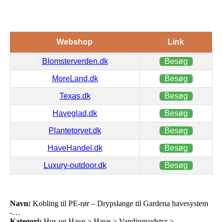
Webshop
Link
Blomsterverden.dk
Besøg
MoreLand.dk
Besøg
Texas.dk
Besøg
Haveglad.dk
Besøg
Plantetorvet.dk
Besøg
HaveHandel.dk
Besøg
Luxury-outdoor.dk
Besøg
Navn:
Kobling til PE-rør – Drypslange til Gardena havesystem
-…
Kategori:
Hus og Have > Have > Vandingsudstyr >