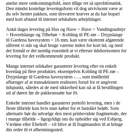
anelse mere omkostningsfuld, men tillige ret så uproblematisk.
Den mindst kostelige leveringsform vil dog utvivlsomt være at
du selv henter pakken, som desværre kræver at du har bopæl
med kort afstand til internet selskabets arbejdslager.
Antal dages levering på Hus og Have > Have > Vandingsudstyr
> Hovedslange og Tilbehør > Kobling til PE-rør – Drypslange
til Gardena havesystem > 16 mm. kan være ekstremt afgørende
såfremt vi står og skal bruge varerne inden for kort tid, og med
det formål er det nemlig essentielt at vi efterser tidshorisonten for
levering for det vedkommende produkt.
Mange internet selskaber garanterer levering efter en enkelt
hverdag på flere produkter, eksempelvis Kobling til PE-rør –
Drypslange til Gardena havesystem -…, som imidlertid
afhænger af at transaktionen realiseres forud for et angivent
tidspunkt, således at de med sikkerhed kan nå at få bestillingen
ud af døren før de pakkeansatte har fri.
Enkelte internet handler garanterer portofri levering, men i de
fleste tilfælde kun hvis man køber for et fastslået beløb. Som
alternativ bør du udvælge den mest prisbevidste fragtmetode, der
i mange tilfælde – ligegyldigt om du opholder sig ved Esbjerg,
Værløse eller Ebeltoft – vil blive at få fragtmanden til at bringe
din ordre til et afhentningssted.