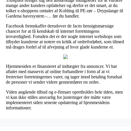
Trustpilot bringer dig helt anstændige muligheder for at vurdere
mange andre kunders opfattelser og derfor er det smart, at du
tolker e-shoppens omtaler af Kobling til PE-rør – Drypslange til
Gardena havesystem -… før du handler.
Facebook fremskaffer derudover de facto hensigtsmæssige
chancer for at få kendskab til internet forretningens
troværdighed. Foruden det er der nogle internet webshops som
tilbyder kunderne at notere en kritik af ordreforløbet, som tilmed
må drages fordel af til afvejning af hvor glade kunderne er.
Hjemmesiden er finansieret af indtægter fra annoncer. Vi har
aftaler med massevis af online forhandlere i form af at vi
fremviser forretningernes varer, og tager imod betaling forudsat
de personer vi sender videre gennemfører en ordre.
Viden angående tilbud og e-firmaer opretholdes hele tiden, men
vi kan ikke stilles ansvarlig for justeringer der måtte være
implementeret siden seneste opdatering af hjemmesidens
informationer.