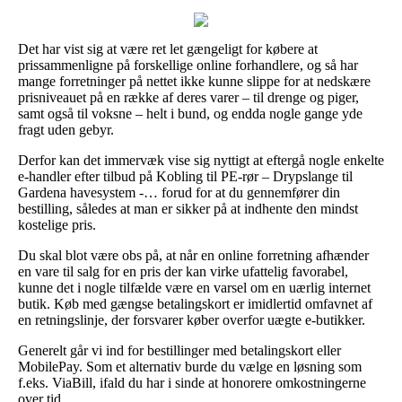
Det har vist sig at være ret let gængeligt for købere at
prissammenligne på forskellige online forhandlere, og så har
mange forretninger på nettet ikke kunne slippe for at nedskære
prisniveauet på en række af deres varer – til drenge og piger,
samt også til voksne – helt i bund, og endda nogle gange yde
fragt uden gebyr.
Derfor kan det immervæk vise sig nyttigt at eftergå nogle enkelte
e-handler efter tilbud på Kobling til PE-rør – Drypslange til
Gardena havesystem -… forud for at du gennemfører din
bestilling, således at man er sikker på at indhente den mindst
kostelige pris.
Du skal blot være obs på, at når en online forretning afhænder
en vare til salg for en pris der kan virke ufattelig favorabel,
kunne det i nogle tilfælde være en varsel om en uærlig internet
butik. Køb med gængse betalingskort er imidlertid omfavnet af
en retningslinje, der forsvarer køber overfor uægte e-butikker.
Generelt går vi ind for bestillinger med betalingskort eller
MobilePay. Som et alternativ burde du vælge en løsning som
f.eks. ViaBill, ifald du har i sinde at honorere omkostningerne
over tid.