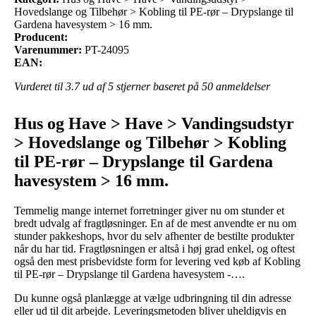
Hovedslange og Tilbehør > Kobling til PE-rør – Drypslange til
Gardena havesystem > 16 mm.
Producent:
Varenummer:
PT-24095
EAN:
Vurderet til
3.7
ud af 5 stjerner baseret på
50
anmeldelser
Hus og Have > Have > Vandingsudstyr
> Hovedslange og Tilbehør > Kobling
til PE-rør – Drypslange til Gardena
havesystem > 16 mm.
Temmelig mange internet forretninger giver nu om stunder et
bredt udvalg af fragtløsninger. En af de mest anvendte er nu om
stunder pakkeshops, hvor du selv afhenter de bestilte produkter
når du har tid. Fragtløsningen er altså i høj grad enkel, og oftest
også den mest prisbevidste form for levering ved køb af Kobling
til PE-rør – Drypslange til Gardena havesystem -….
Du kunne også planlægge at vælge udbringning til din adresse
eller ud til dit arbejde. Leveringsmetoden bliver uheldigvis en