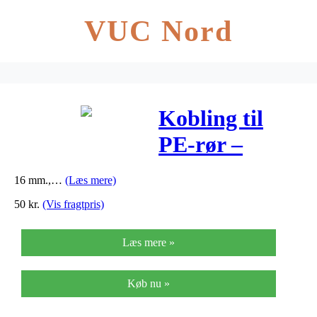
VUC Nord
Kobling til
PE-rør –
Drypslange til
16 mm.,…
(Læs mere)
Gardena
50
kr.
(Vis fragtpris)
havesystem -
Læs mere »
…
Køb nu »