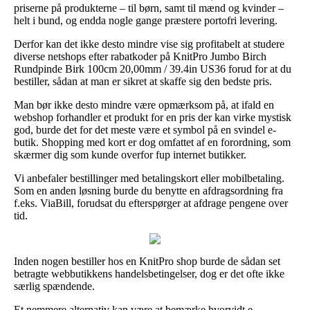
priserne på produkterne – til børn, samt til mænd og kvinder –
helt i bund, og endda nogle gange præstere portofri levering.
Derfor kan det ikke desto mindre vise sig profitabelt at studere
diverse netshops efter rabatkoder på KnitPro Jumbo Birch
Rundpinde Birk 100cm 20,00mm / 39.4in US36 forud for at du
bestiller, sådan at man er sikret at skaffe sig den bedste pris.
Man bør ikke desto mindre være opmærksom på, at ifald en
webshop forhandler et produkt for en pris der kan virke mystisk
god, burde det for det meste være et symbol på en svindel e-
butik. Shopping med kort er dog omfattet af en forordning, som
skærmer dig som kunde overfor fup internet butikker.
Vi anbefaler bestillinger med betalingskort eller mobilbetaling.
Som en anden løsning burde du benytte en afdragsordning fra
f.eks. ViaBill, forudsat du efterspørger at afdrage pengene over
tid.
Inden nogen bestiller hos en KnitPro shop burde de sådan set
betragte webbutikkens handelsbetingelser, dog er det ofte ikke
særlig spændende.
Et nemmere alternativ kan være at bemærke hvorvidt e-