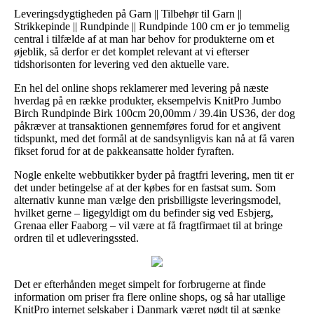
Leveringsdygtigheden på Garn || Tilbehør til Garn ||
Strikkepinde || Rundpinde || Rundpinde 100 cm er jo temmelig
central i tilfælde af at man har behov for produkterne om et
øjeblik, så derfor er det komplet relevant at vi efterser
tidshorisonten for levering ved den aktuelle vare.
En hel del online shops reklamerer med levering på næste
hverdag på en række produkter, eksempelvis KnitPro Jumbo
Birch Rundpinde Birk 100cm 20,00mm / 39.4in US36, der dog
påkræver at transaktionen gennemføres forud for et angivent
tidspunkt, med det formål at de sandsynligvis kan nå at få varen
fikset forud for at de pakkeansatte holder fyraften.
Nogle enkelte webbutikker byder på fragtfri levering, men tit er
det under betingelse af at der købes for en fastsat sum. Som
alternativ kunne man vælge den prisbilligste leveringsmodel,
hvilket gerne – ligegyldigt om du befinder sig ved Esbjerg,
Grenaa eller Faaborg – vil være at få fragtfirmaet til at bringe
ordren til et udleveringssted.
Det er efterhånden meget simpelt for forbrugerne at finde
information om priser fra flere online shops, og så har utallige
KnitPro internet selskaber i Danmark været nødt til at sænke