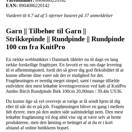
Varenummer:
8904086220142
EAN:
8904086220142
Vurderet til
4.7
ud af 5 stjerner baseret på
37
anmeldelser
Garn || Tilbehør til Garn ||
Strikkepinde || Rundpinde || Rundpinde
100 cm fra KnitPro
En række webbutikker i Danmark tildeler nu til dags en lang
række forskellige fragttyper. En favorit er nu om dage levering
til et afhentningssted, fordi det så giver dig god fleksibilitet til at
kunne afhente dine varer når der er mulighed for det.
Fragtløsningen er nemlig meget simpel, samt i mange tilfælde
endvidere den mest letkøbte leveringsversion ved køb af KnitPro
Jumbo Birch Rundpinde Birk 100cm 20,00mm / 39.4in US36.
Du kunne lige så vel overveje at vælge at få sendt hjem til dig
eller til når du er på job. Fragtløsningen bliver en gang i mellem
lidt dyrere, men på den anden side ualmindeligt nem. Den mest
letkøbte fragtløsning vil dog altid vise sig at være selv at hente
produkterne, men den løsning er betinget af at du er i kort
afstand af online butikkens bopæl.