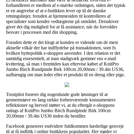
forhandleren er medlem af e-mærke ordningen, siden det typisk
er en angivelse af at e-butikken lever op til de danske
retningslinjer, foruden at hjemmesiden tit kontrolleres af
specialister som kender vedtægterne på området. Derudover
giver det dig mulighed for at få assistance, når du forvoldes
besvær i processen med din shopping.
Foruden dette er det klogt at kunden er vidende om de mest
aktuelle vilkår der har indflydelse på transaktionen, som fx
hvilken byttepolitik e-shoppen anvender. I den relation er det
samtidig essesentielt, at man stadigvæk gemmer ens e-mail
kvittering, så man i fremtiden kan eftervise købet af KnitPro
Jumbo Birch Rundpinde Birk 100cm 20,00mm / 39.4in US36,
uafhængig om man leder efter et produkt til en dreng eller pige.
Trustpilot forærer dig nogenlunde gode løsninger til at
gennemstøve en lang række forhenværende konsumenters
reflektioner og herved støtter vi, at du eftergår e-shoppens
ratings af KnitPro Jumbo Birch Rundpinde Birk 100cm
20,00mm / 39.4in US36 inden du bestiller.
Facebook genererer endvidere fuldkommen hæderlige genveje
til at få indblik i online butikkens popularitet. Her møder vi