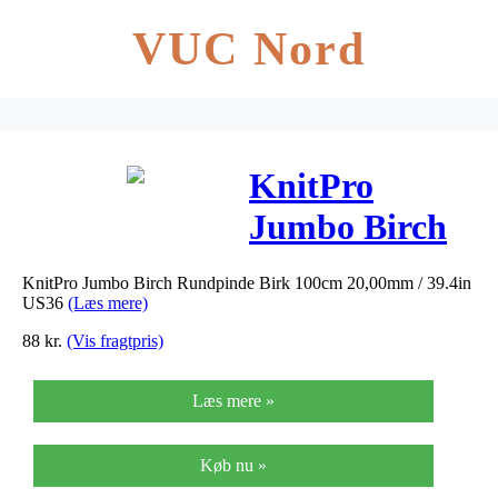
VUC Nord
KnitPro
Jumbo Birch
Rundpinde
KnitPro Jumbo Birch Rundpinde Birk 100cm 20,00mm / 39.4in
Birk 100cm
US36
(Læs mere)
20,00mm /
88
kr.
(Vis fragtpris)
39.4in US36
Læs mere »
Køb nu »