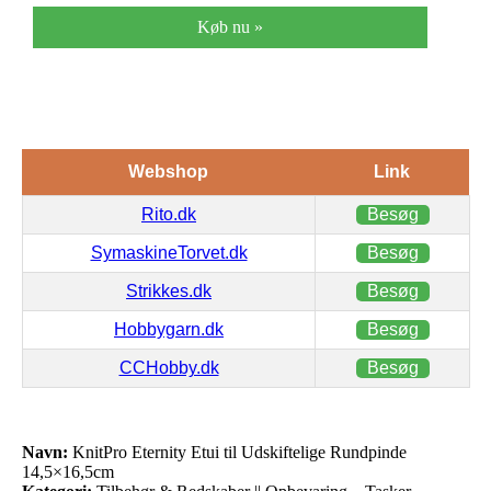
Køb nu »
Webshop
Link
Rito.dk
Besøg
SymaskineTorvet.dk
Besøg
Strikkes.dk
Besøg
Hobbygarn.dk
Besøg
CCHobby.dk
Besøg
Navn:
KnitPro Eternity Etui til Udskiftelige Rundpinde
14,5×16,5cm