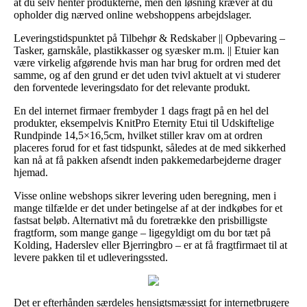
at du selv henter produkterne, men den løsning kræver at du
opholder dig nærved online webshoppens arbejdslager.
Leveringstidspunktet på Tilbehør & Redskaber || Opbevaring –
Tasker, garnskåle, plastikkasser og syæsker m.m. || Etuier kan
være virkelig afgørende hvis man har brug for ordren med det
samme, og af den grund er det uden tvivl aktuelt at vi studerer
den forventede leveringsdato for det relevante produkt.
En del internet firmaer frembyder 1 dags fragt på en hel del
produkter, eksempelvis KnitPro Eternity Etui til Udskiftelige
Rundpinde 14,5×16,5cm, hvilket stiller krav om at ordren
placeres forud for et fast tidspunkt, således at de med sikkerhed
kan nå at få pakken afsendt inden pakkemedarbejderne drager
hjemad.
Visse online webshops sikrer levering uden beregning, men i
mange tilfælde er det under betingelse af at der indkøbes for et
fastsat beløb. Alternativt må du foretrække den prisbilligste
fragtform, som mange gange – ligegyldigt om du bor tæt på
Kolding, Haderslev eller Bjerringbro – er at få fragtfirmaet til at
levere pakken til et udleveringssted.
Det er efterhånden særdeles hensigtsmæssigt for internetbrugere