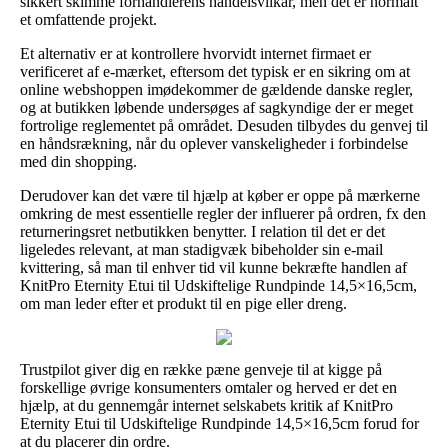
sikkert skimme forhandlerens handelsvilkår, men det er normalt
et omfattende projekt.
Et alternativ er at kontrollere hvorvidt internet firmaet er
verificeret af e-mærket, eftersom det typisk er en sikring om at
online webshoppen imødekommer de gældende danske regler,
og at butikken løbende undersøges af sagkyndige der er meget
fortrolige reglementet på området. Desuden tilbydes du genvej til
en håndsrækning, når du oplever vanskeligheder i forbindelse
med din shopping.
Derudover kan det være til hjælp at køber er oppe på mærkerne
omkring de mest essentielle regler der influerer på ordren, fx den
returneringsret netbutikken benytter. I relation til det er det
ligeledes relevant, at man stadigvæk bibeholder sin e-mail
kvittering, så man til enhver tid vil kunne bekræfte handlen af
KnitPro Eternity Etui til Udskiftelige Rundpinde 14,5×16,5cm,
om man leder efter et produkt til en pige eller dreng.
Trustpilot giver dig en række pæne genveje til at kigge på
forskellige øvrige konsumenters omtaler og herved er det en
hjælp, at du gennemgår internet selskabets kritik af KnitPro
Eternity Etui til Udskiftelige Rundpinde 14,5×16,5cm forud for
at du placerer din ordre.