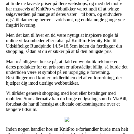
at finde de laveste priser på flere webshops, og med det motiv
har massevis af KnitPro webbutikker været nødt til at tvinge
salgsværdien på mange af deres varer – til børn, og endvidere
også til damer og herrer – voldsomt, og endda nogle gange yde
fragtfri levering.
Men det kan til hver en tid være nyttigt at inspicere nogle få
online virksomheder efter rabat på KnitPro Eternity Etui til
Udskiftelige Rundpinde 14,5×16,5cm inden du færdiggør din
shopping, sådan at du er sikker på at få den billigste pris.
Man må alligevel huske på, at ifald en webbutik reklamerer
deres produkter for en pris som er uforståeligt billig, så burde det
undertiden være et symbol på en uoprigtig e-forretning.
Bestillinger med kort er imidlertid en del af en forordning, der
hjælper dig imod uærlige webbutikker.
Vi tilråder generelt shopping med kort eller betalinger med
mobilen. Som alternativ kan du bruge en løsning som fx ViaBill,
forudsat du har til hensigt at afbetale omkostningerne over et
længere tidsrum.
Inden nogen handler hos en KnitPro e-forhandler burde man helt