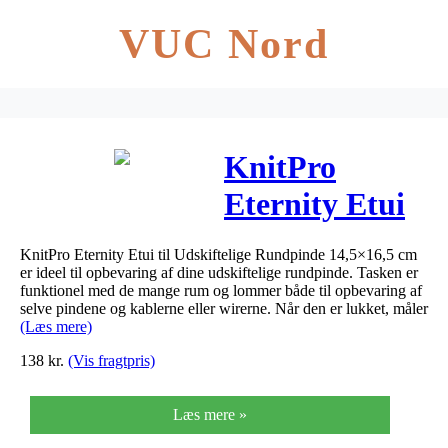
VUC Nord
KnitPro
Eternity Etui
til Udskiftelige
KnitPro Eternity Etui til Udskiftelige Rundpinde 14,5×16,5 cm
Rundpinde
er ideel til opbevaring af dine udskiftelige rundpinde. Tasken er
funktionel med de mange rum og lommer både til opbevaring af
14,5×16,5cm
selve pindene og kablerne eller wirerne. Når den er lukket, måler
(Læs mere)
138
kr.
(Vis fragtpris)
Læs mere »