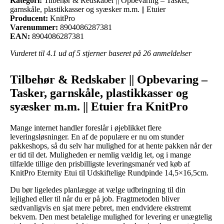
Kategori:
Tilbehør & Redskaber || Opbevaring – Tasker,
garnskåle, plastikkasser og syæsker m.m. || Etuier
Producent:
KnitPro
Varenummer:
8904086287381
EAN:
8904086287381
Vurderet til
4.1
ud af 5 stjerner baseret på
26
anmeldelser
Tilbehør & Redskaber || Opbevaring –
Tasker, garnskåle, plastikkasser og
syæsker m.m. || Etuier fra KnitPro
Mange internet handler foreslår i øjeblikket flere
leveringsløsninger. En af de populære er nu om stunder
pakkeshops, så du selv har mulighed for at hente pakken når der
er tid til det. Muligheden er nemlig vældig let, og i mange
tilfælde tillige den prisbilligste leveringsmanér ved køb af
KnitPro Eternity Etui til Udskiftelige Rundpinde 14,5×16,5cm.
Du bør ligeledes planlægge at vælge udbringning til din
lejlighed eller til når du er på job. Fragtmetoden bliver
sædvanligvis en sjat mere pebret, men endvidere ekstremt
bekvem. Den mest betalelige mulighed for levering er unægtelig