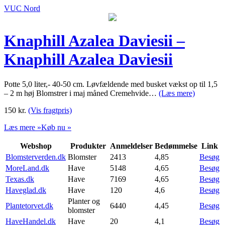
VUC Nord
Knaphill Azalea Daviesii –
Knaphill Azalea Daviesii
Potte 5,0 liter,- 40-50 cm. Løvfældende med busket vækst op til 1,5
– 2 m høj Blomstrer i maj måned Cremehvide…
(Læs mere)
150
kr.
(Vis fragtpris)
Læs mere »
Køb nu »
Webshop
Produkter
Anmeldelser
Bedømmelse
Link
Blomsterverden.dk
Blomster
2413
4,85
Besøg
MoreLand.dk
Have
5148
4,65
Besøg
Texas.dk
Have
7169
4,65
Besøg
Haveglad.dk
Have
120
4,6
Besøg
Planter og
Plantetorvet.dk
6440
4,45
Besøg
blomster
HaveHandel.dk
Have
20
4,1
Besøg