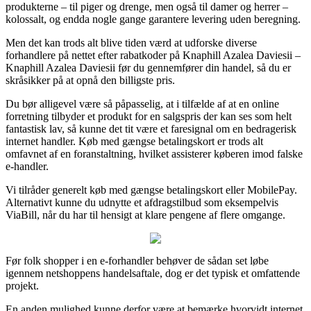
produkterne – til piger og drenge, men også til damer og herrer –
kolossalt, og endda nogle gange garantere levering uden beregning.
Men det kan trods alt blive tiden værd at udforske diverse
forhandlere på nettet efter rabatkoder på Knaphill Azalea Daviesii –
Knaphill Azalea Daviesii før du gennemfører din handel, så du er
skråsikker på at opnå den billigste pris.
Du bør alligevel være så påpasselig, at i tilfælde af at en online
forretning tilbyder et produkt for en salgspris der kan ses som helt
fantastisk lav, så kunne det tit være et faresignal om en bedragerisk
internet handler. Køb med gængse betalingskort er trods alt
omfavnet af en foranstaltning, hvilket assisterer køberen imod falske
e-handler.
Vi tilråder generelt køb med gængse betalingskort eller MobilePay.
Alternativt kunne du udnytte et afdragstilbud som eksempelvis
ViaBill, når du har til hensigt at klare pengene af flere omgange.
Før folk shopper i en e-forhandler behøver de sådan set løbe
igennem netshoppens handelsaftale, dog er det typisk et omfattende
projekt.
En anden mulighed kunne derfor være at bemærke hvorvidt internet