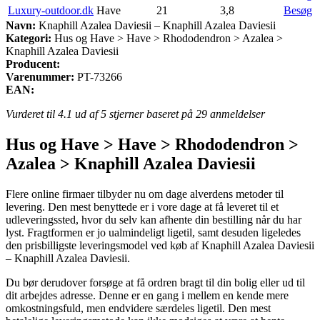
Luxury-outdoor.dk
Have
21
3,8
Besøg
Navn:
Knaphill Azalea Daviesii – Knaphill Azalea Daviesii
Kategori:
Hus og Have > Have > Rhododendron > Azalea >
Knaphill Azalea Daviesii
Producent:
Varenummer:
PT-73266
EAN:
Vurderet til
4.1
ud af 5 stjerner baseret på
29
anmeldelser
Hus og Have > Have > Rhododendron >
Azalea > Knaphill Azalea Daviesii
Flere online firmaer tilbyder nu om dage alverdens metoder til
levering. Den mest benyttede er i vore dage at få leveret til et
udleveringssted, hvor du selv kan afhente din bestilling når du har
lyst. Fragtformen er jo ualmindeligt ligetil, samt desuden ligeledes
den prisbilligste leveringsmodel ved køb af Knaphill Azalea Daviesii
– Knaphill Azalea Daviesii.
Du bør derudover forsøge at få ordren bragt til din bolig eller ud til
dit arbejdes adresse. Denne er en gang i mellem en kende mere
omkostningsfuld, men endvidere særdeles ligetil. Den mest