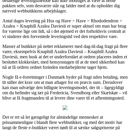
betalelige leveringsmetode kan ikke modsiges at være at hente
pakken selv, som desværre står og falder med at du opholder dig
nærved webbutikkens arbejdslager.
Antal dages levering på Hus og Have > Have > Rhododendron >
Azalea > Knaphill Azalea Daviesii er super aktuel om man har brug
for varerne lige om lidt, så i det øjemed er det forholdsvis centralt at
vi studerer den forventede leveringstid ved den respektive vare.
Masser af butikker på nettet reklamerer med dag-til-dag fragt på flere
varer, eksempelvis Knaphill Azalea Daviesii – Knaphill Azalea
Daviesii, men husk at det er underforstået at ordren placeres inden et
besluttet klokkeslæt, med hensynstagen til at de med sikkerhed kan
nå at få ordren ordnet forinden medarbejderne tager hjem.
Nogle få e-forretninger i Danmark byder på fragt uden betaling, men
tit stiller det krav om at man aftager for en præcis sum. Derudover
kan man udvælge den billigste leveringsmodel, der tit – ligegyldigt
om du befinder sig tæt på Fredericia, Svendborg eller Skælskør – vil
blive at få fragtmanden til at levere dine varer til et afhentningssted.
Det er ret så let gængeligt for almindelige mennesker at
prissammenligne i blandt flere webbutikker, og med det motiv har
langt de fleste e-butikker været nødt til at sænke salgspriserne på