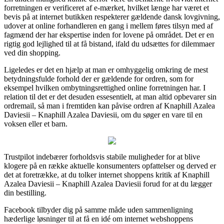
forretningen er verificeret af e-mærket, hvilket længe har været et
bevis på at internet butikken respekterer gældende dansk lovgivning,
udover at online forhandleren en gang i mellem føres tilsyn med af
fagmænd der har ekspertise inden for lovene på området. Det er en
rigtig god lejlighed til at få bistand, ifald du udsættes for dilemmaer
ved din shopping.
Ligeledes er det en hjælp at man er omhyggelig omkring de mest
betydningsfulde forhold der er gældende for ordren, som for
eksempel hvilken ombytningsrettighed online forretningen har. I
relation til det er det desuden essesentielt, at man altid opbevarer sin
ordremail, så man i fremtiden kan påvise ordren af Knaphill Azalea
Daviesii – Knaphill Azalea Daviesii, om du søger en vare til en
voksen eller et barn.
Trustpilot indebærer forholdsvis stabile muligheder for at blive
klogere på en række aktuelle konsumenters opfattelser og derved er
det at foretrække, at du tolker internet shoppens kritik af Knaphill
Azalea Daviesii – Knaphill Azalea Daviesii forud for at du lægger
din bestilling.
Facebook tilbyder dig på samme måde uden sammenligning
hæderlige løsninger til at få en idé om internet webshoppens