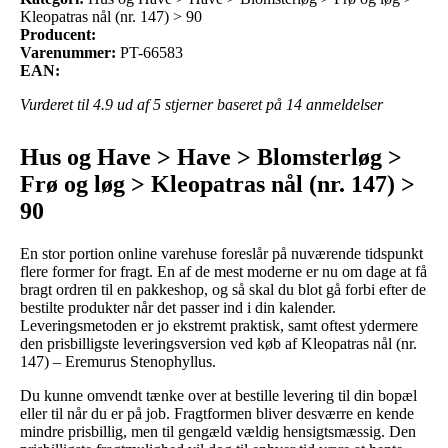
Kleopatras nål (nr. 147) > 90
Producent:
Varenummer:
PT-66583
EAN:
Vurderet til
4.9
ud af 5 stjerner baseret på
14
anmeldelser
Hus og Have > Have > Blomsterløg >
Frø og løg > Kleopatras nål (nr. 147) >
90
En stor portion online varehuse foreslår på nuværende tidspunkt
flere former for fragt. En af de mest moderne er nu om dage at få
bragt ordren til en pakkeshop, og så skal du blot gå forbi efter de
bestilte produkter når det passer ind i din kalender.
Leveringsmetoden er jo ekstremt praktisk, samt oftest ydermere
den prisbilligste leveringsversion ved køb af Kleopatras nål (nr.
147) – Eremurus Stenophyllus.
Du kunne omvendt tænke over at bestille levering til din bopæl
eller til når du er på job. Fragtformen bliver desværre en kende
mindre prisbillig, men til gengæld vældig hensigtsmæssig. Den