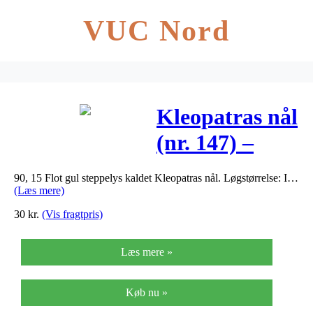
VUC Nord
Kleopatras nål
(nr. 147) –
Eremurus
90, 15 Flot gul steppelys kaldet Kleopatras nål. Løgstørrelse: I…
Stenophyllus
(Læs mere)
30
kr.
(Vis fragtpris)
Læs mere »
Køb nu »