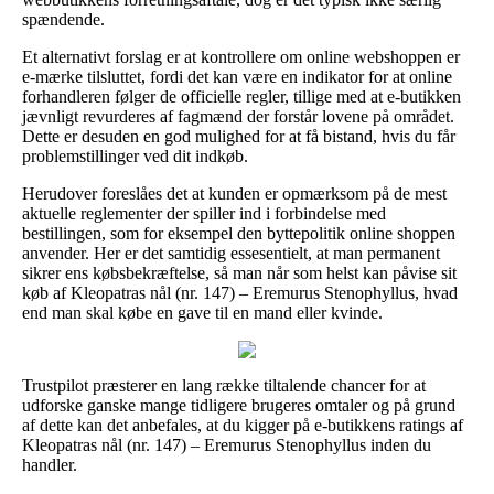
spændende.
Et alternativt forslag er at kontrollere om online webshoppen er
e-mærke tilsluttet, fordi det kan være en indikator for at online
forhandleren følger de officielle regler, tillige med at e-butikken
jævnligt revurderes af fagmænd der forstår lovene på området.
Dette er desuden en god mulighed for at få bistand, hvis du får
problemstillinger ved dit indkøb.
Herudover foreslåes det at kunden er opmærksom på de mest
aktuelle reglementer der spiller ind i forbindelse med
bestillingen, som for eksempel den byttepolitik online shoppen
anvender. Her er det samtidig essesentielt, at man permanent
sikrer ens købsbekræftelse, så man når som helst kan påvise sit
køb af Kleopatras nål (nr. 147) – Eremurus Stenophyllus, hvad
end man skal købe en gave til en mand eller kvinde.
Trustpilot præsterer en lang række tiltalende chancer for at
udforske ganske mange tidligere brugeres omtaler og på grund
af dette kan det anbefales, at du kigger på e-butikkens ratings af
Kleopatras nål (nr. 147) – Eremurus Stenophyllus inden du
handler.