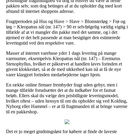
prisbilligste fragtmulighed vil dog til enhver tid være at hente
pakken selv, som dog betinges af at du opholder dig med kort
afstand til internet shoppens adresse.
Fragtperioden på Hus og Have > Have > Blomsterløg > Frø og
løg > Kleopatras nål (nr. 147) > 90 er selvfølgelig vældig vigtig i
tilfælde af at vi mangler din pakke med det samme, og i det
øjemed er det helt passende at man besigtiger den estimerede
leveringstid ved den respektive vare.
Masser af internet varehuse yder 1 dags levering på mange
varenumre, eksempelvis Kleopatras nål (nr. 147) – Eremurus
Stenophyllus, hvilket er påkrævet at handlen laves forinden et
givent klokkeslæt, så at de med sikkerhed kan nå at få de nye
varer klargjort forinden medarbejderne tager hjem.
En række online firmaer frembyder fragt uden gebyr, men i
mange tilfælde forudsætter det at du indkøber for et fastsat
beløb. Ellers skal du vælge den prisbilligste leveringsmodel,
hvilket oftest – uden hensyn til om du opholder sig ved Kolding,
Nyborg eller Hammel – er at få fragtmanden til at bringe varerne
til en pakkeshop.
Det er jo meget gnidningsløst for købere at finde de laveste