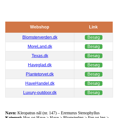
Webshop
Link
Blomsterverden.dk
Besøg
MoreLand.dk
Besøg
Texas.dk
Besøg
Haveglad.dk
Besøg
Plantetorvet.dk
Besøg
HaveHandel.dk
Besøg
Luxury-outdoor.dk
Besøg
Navn:
Kleopatras nål (nr. 147) – Eremurus Stenophyllus
Kategori:
Hus og Have > Have > Blomsterløg > Frø og løg >