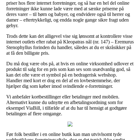
priser hos flere internet forretninger, og så har en hel del online
forretninger ikke kunne lade være med at sænke priserne på
deres varer – til børn og babyer, og endvidere også til herrer og
damer – eftertrykkeligt, og endda nogle gange sikre fragt uden
gebyr.
Trods dette kan det alligevel vise sig lønsomt at kontrollere visse
internet outlets efter rabat på Kleopatras nål (nr. 147) – Eremurus
Stenophyllus forinden du handler, således at du er skråsikker på
at få den billigste pris.
Du må dog være obs på, at hvis en online virksomhed udlover et
produkt til salg for en pris som kan ses som usædvanlig god, så
kan det ofte være et symbol på en bedragerisk webshop.
Handler med kort er dog en del af en lovbestemmelse, der
hjælper dig som køber imod svindlende e-forretninger.
Vi anbefaler kortbestillinger eller betalinger med mobilen.
Alternativt kunne du udnytte en afbetalingsordning som for
eksempel ViaBill, i tilfælde af at du har til hensigt at godtgøre
betalingen af flere omgange.
Før folk bestiller i en online butik kan man utvivlsomt tyde
webbutikkens forretningsaftale, dog er det typisk ikke særlig