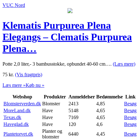
VUC Nord
Klematis Purpurea Plena
Elegangs – Clematis Purpurea
Plena…
Potte 2,0 liter,- 3 bambusstokke, opbundet 40-60 cm….
(Læs mere)
75
kr.
(Vis fragtpris)
Læs mere »
Køb nu »
Webshop
Produkter
Anmeldelser
Bedømmelse
Link
Blomsterverden.dk
Blomster
2413
4,85
Besøg
MoreLand.dk
Have
5148
4,65
Besøg
Texas.dk
Have
7169
4,65
Besøg
Haveglad.dk
Have
120
4,6
Besøg
Planter og
Plantetorvet.dk
6440
4,45
Besøg
blomster