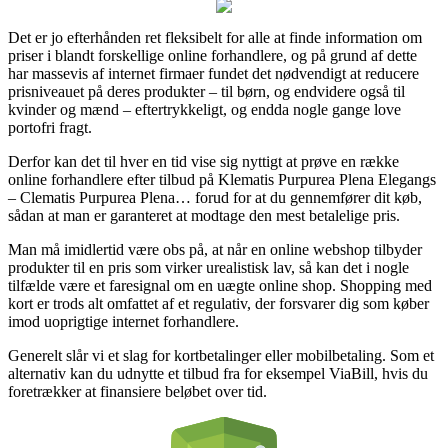
Det er jo efterhånden ret fleksibelt for alle at finde information om
priser i blandt forskellige online forhandlere, og på grund af dette
har massevis af internet firmaer fundet det nødvendigt at reducere
prisniveauet på deres produkter – til børn, og endvidere også til
kvinder og mænd – eftertrykkeligt, og endda nogle gange love
portofri fragt.
Derfor kan det til hver en tid vise sig nyttigt at prøve en række
online forhandlere efter tilbud på Klematis Purpurea Plena Elegangs
– Clematis Purpurea Plena… forud for at du gennemfører dit køb,
sådan at man er garanteret at modtage den mest betalelige pris.
Man må imidlertid være obs på, at når en online webshop tilbyder
produkter til en pris som virker urealistisk lav, så kan det i nogle
tilfælde være et faresignal om en uægte online shop. Shopping med
kort er trods alt omfattet af et regulativ, der forsvarer dig som køber
imod uoprigtige internet forhandlere.
Generelt slår vi et slag for kortbetalinger eller mobilbetaling. Som et
alternativ kan du udnytte et tilbud fra for eksempel ViaBill, hvis du
foretrækker at finansiere beløbet over tid.