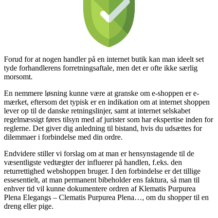
Forud for at nogen handler på en internet butik kan man ideelt set
tyde forhandlerens forretningsaftale, men det er ofte ikke særlig
morsomt.
En nemmere løsning kunne være at granske om e-shoppen er e-
mærket, eftersom det typisk er en indikation om at internet shoppen
lever op til de danske retningslinjer, samt at internet selskabet
regelmæssigt føres tilsyn med af jurister som har ekspertise inden for
reglerne. Det giver dig anledning til bistand, hvis du udsættes for
dilemmaer i forbindelse med din ordre.
Endvidere stiller vi forslag om at man er hensynstagende til de
væsentligste vedtægter der influerer på handlen, f.eks. den
returrettighed webshoppen bruger. I den forbindelse er det tillige
essesentielt, at man permanent bibeholder ens faktura, så man til
enhver tid vil kunne dokumentere ordren af Klematis Purpurea
Plena Elegangs – Clematis Purpurea Plena…, om du shopper til en
dreng eller pige.