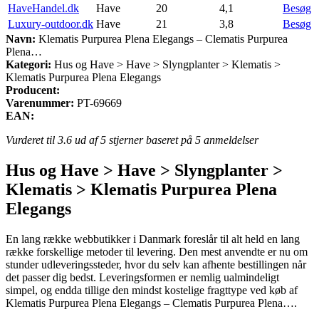
HaveHandel.dk
Have
20
4,1
Besøg
Luxury-outdoor.dk
Have
21
3,8
Besøg
Navn:
Klematis Purpurea Plena Elegangs – Clematis Purpurea
Plena…
Kategori:
Hus og Have > Have > Slyngplanter > Klematis >
Klematis Purpurea Plena Elegangs
Producent:
Varenummer:
PT-69669
EAN:
Vurderet til
3.6
ud af 5 stjerner baseret på
5
anmeldelser
Hus og Have > Have > Slyngplanter >
Klematis > Klematis Purpurea Plena
Elegangs
En lang række webbutikker i Danmark foreslår til alt held en lang
række forskellige metoder til levering. Den mest anvendte er nu om
stunder udleveringssteder, hvor du selv kan afhente bestillingen når
det passer dig bedst. Leveringsformen er nemlig ualmindeligt
simpel, og endda tillige den mindst kostelige fragttype ved køb af
Klematis Purpurea Plena Elegangs – Clematis Purpurea Plena….