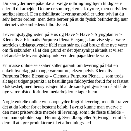
Du kan ydermere påtænke at vælge udbringning hjem til dig selv
eller til dit arbejde. Denne er som regel en tak dyrere, men endvidere
særligt simpel. Den prisbilligste leveringsmodel er uden tvivl at du
selv henter ordren, men dette beroer på at du fysisk befinder dig nær
internet virksomhedens tilholdssted.
Leveringsdygtigheden på Hus og Have > Have > Slyngplanter >
Klematis > Klematis Purpurea Plena Elegangs kan vise sig at være
særdeles udslagsgivende ifald man står og skal bruge dine nye varer
om få sekunder, så af den grund er det øjensynligt aktuelt at vi ser
det anslåede leveringstidspunkt ved den pågældende vare.
En masse online selskaber stiller garanti om levering på blot en
enkelt hverdag på mange varenumre, eksempelvis Klematis
Purpurea Plena Elegangs – Clematis Purpurea Plena…, som trods
alt tager udgangspunkt i at bestillingen fuldbyrdes forud for et fastsat
klokkeslæt, med hensynstagen til at de sandsynligvis kan nå at få de
nye varer afsted forinden medarbejderne tager hjem.
Nogle enkelte online webshops yder fragtfri levering, men tit kræver
det at du køber for et bestemt beløb. I øvrigt kunne man overveje
den mest prisbevidste metode til levering, som i de fleste tilfælde –
om man opholder sig i Herning, Svendborg eller Støvring – er at få
dem til at køre produkterne til et afhentningssted.