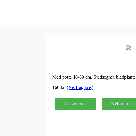
Med potte 40-60 cm. Stedsegrøn bladplante
160
kr.
(Vis fragtpris)
Læs mere »
Køb nu »