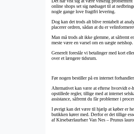
Det har vist sig at være virkelig problemfrit
online shops set sig nødsaget til at nedbring
nogle gange love fragtfri levering.
Dog kan det trods alt blive rentabelt at an
placerer ordren, sådan at du er velinformeret 
Man må trods alt ikke glemme, at såfremt en f
meste være en varsel om en uægte netshop. 
Generelt foreslår vi betalinger med kort eller
over et længere tidsrum.
Før nogen bestiller på en internet forhandle
Alternativet kan være at efterse hvorvidt 
opstillede regler, tillige med at internet se
assistance, såfremt du får problemer i proce
I øvrigt kan det være til hjælp at køber er h
butikken kører med. Derfor er det tillige ess
af Kirsebærlaurbær Van Nes – Prunus lauroc