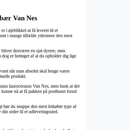
rbær Van Nes
i øjeblikket at få leveret til et
 samt i mange tilfælde ydermere den mest
n bliver desværre en sjat dyrere, men
 dog er betinget af at du opholder dig lige
ant når man absolut skal bruge varen
tuelle produkt.
runus laurocerasus Van Nes, men husk at det
 at kunne nå at få pakken på posthuset forud
igt bør du snuppe den mest letkøbte type af
 din ordre til et udleveringssted.