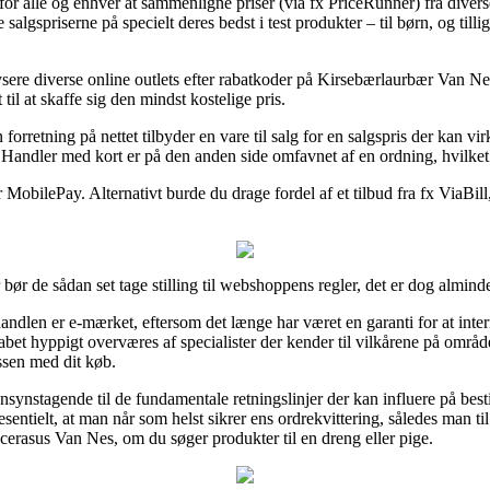
 for alle og enhver at sammenligne priser (via fx PriceRunner) fra diverse
e salgspriserne på specielt deres bedst i test produkter – til børn, og til
alysere diverse online outlets efter rabatkoder på Kirsebærlaurbær Van 
til at skaffe sig den mindst kostelige pris.
orretning på nettet tilbyder en vare til salg for en salgspris der kan vir
Handler med kort er på den anden side omfavnet af en ordning, hvilket 
 MobilePay. Alternativt burde du drage fordel af et tilbud fra fx ViaBill,
r bør de sådan set tage stilling til webshoppens regler, det er dog almin
e-handlen er e-mærket, eftersom det længe har været en garanti for at 
lskabet hyppigt overværes af specialister der kender til vilkårene på områ
ssen med dit køb.
ensynstagende til de fundamentale retningslinjer der kan influere på bestil
esentielt, at man når som helst sikrer ens ordrekvittering, således man t
erasus Van Nes, om du søger produkter til en dreng eller pige.