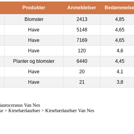
Produkter
Anmeldelser
Bedømmels
Blomster
2413
4,85
Have
5148
4,65
Have
7169
4,65
Have
120
4,6
Planter og blomster
6440
4,45
Have
20
4,1
Have
21
3,8
laurocerasus Van Nes
e > Kirsebærlaurbær > Kirsebærlaurbær Van Nes