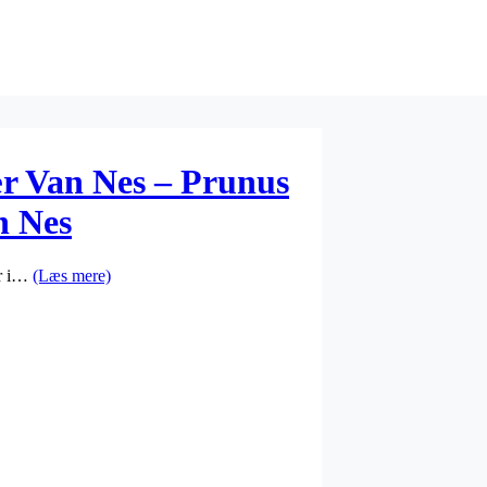
r Van Nes – Prunus
n Nes
er i…
(Læs mere)