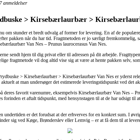
7
anmeldelser
ydbuske > Kirsebærlaurbær > Kirsebærlau
u om stunder et bredt udvalg af former for levering. En af de populære er 
i efter pakken når du har tid. Fragtmetoden er jo særligt fremkommelig,
rsebærlaurbær Van Nes – Prunus laurocerasus Van Nes.
 sendt hjem til dig privat eller til adressen på dit arbejde. Fragttype
ge fragtmetode vil dog altid vise sig at være at hente pakken selv, som
ydbuske > Kirsebærlaurbær > Kirsebærlaurbær Van Nes er yderst relev
aktuelt at man undersøger det estimerede leveringstidspunkt ved det ak
t på deres favorit varenumre, eksempelvis Kirsebærlaurbær Van Nes – P
es forinden et aftalt tidspunkt, med hensynstagen til at de har udsigt til
en undertiden er det forudsat at der erhverves for en konkret sum. I øvr
inder sig ved Køge, Brønderslev eller Lemvig – er at få dem til at levere