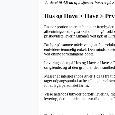
Vurderet til
4.9
ud af 5 stjerner baseret på
3
Hus og Have > Have > Pr
En stor portion internet butikker frembyder n
afhentningssted, og så skal du blot gå forb
prisbevidste leveringsmanér ved køb af Ki
Du bør på samme måde vælge at få produkterne
endvidere temmelig enkel. Den mindst kosteli
ved online forretningens bopæl.
Leveringstiden på Hus og Have > Have > Pr
omgående, og af den grund er det i sandhed 
Masser af internet shops giver 1 dags frag
tager udgangspunkt i at bestillingen realiser
for at lagerpersonalet får fri.
Visse netshops tilbyder portofri levering, m
levering, der tit – uden hensyn til om du bef