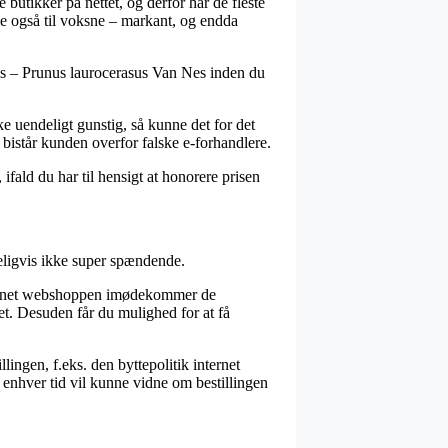
 butikker på nettet, og derfor har de fleste
lige også til voksne – markant, og endda
Nes – Prunus laurocerasus Van Nes inden du
ke uendeligt gunstig, så kunne det for det
bistår kunden overfor falske e-forhandlere.
 ifald du har til hensigt at honorere prisen
deligvis ikke super spændende.
internet webshoppen imødekommer de
det. Desuden får du mulighed for at få
lingen, f.eks. den byttepolitik internet
il enhver tid vil kunne vidne om bestillingen