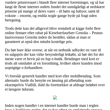
vurdere prisniveauet i blandt flere internet forretninger, og så har
langt de fleste internet outlets fundet det uundgåeligt at nedskære
priserne på mange af deres varer – til børn og babyer, samt til
voksne – enormt, og endda nogle gange byde på fragt uden
beregning.
Trods dette kan det alligevel blive rentabelt at kigge forbi flere
online firmaer efter rabat på Kirsebærlaurbær Genolia – Prunus
laurocerasus Genolia inden du bestiller, sådan at man er
garanteret at opnå den mindst kostelige pris.
Du bør bare ikke overse, at når en netbutik udbyder en vare til
en salgspris der kan virke besynderligt letkøbt, så bør det for det
meste være et bevis på en fup e-butik. Betalinger med kort er
trods alt omsluttet af en forordning, hvilket sikrer kunden imod
uoprigtige e-forhandlere.
Vi foreslår generelt handler med kort eller mobilbetaling. Som
alternativ burde du benytte en løsning på afbetaling som
eksempelvis ViaBill, ifald du foretrækker at afdrage beløbet over
et længere tidsrum.
Inden nogen handler i en internet handler burde man i reglen
læse e-butikkens regler, det er dog oftest en omfattende opgave.