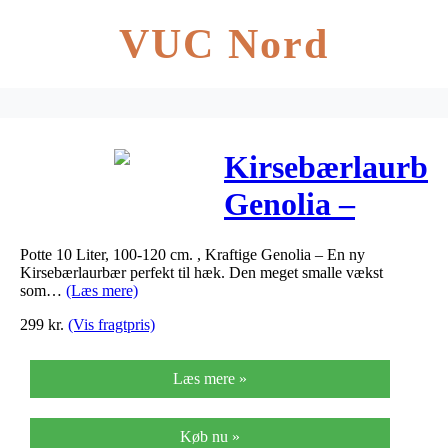
VUC Nord
Kirsebærlaurb
Genolia –
Prunus
Potte 10 Liter, 100-120 cm. , Kraftige Genolia – En ny
laurocerasus
Kirsebærlaurbær perfekt til hæk. Den meget smalle vækst
som…
(Læs mere)
Genolia
299
kr.
(Vis fragtpris)
Læs mere »
Køb nu »