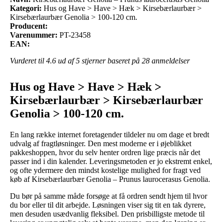
Kategori:
Hus og Have > Have > Hæk > Kirsebærlaurbær >
Kirsebærlaurbær Genolia > 100-120 cm.
Producent:
Varenummer:
PT-23458
EAN:
Vurderet til
4.6
ud af 5 stjerner baseret på
28
anmeldelser
Hus og Have > Have > Hæk >
Kirsebærlaurbær > Kirsebærlaurbær
Genolia > 100-120 cm.
En lang række internet foretagender tildeler nu om dage et bredt
udvalg af fragtløsninger. Den mest moderne er i øjeblikket
pakkeshoppen, hvor du selv henter ordren lige præcis når det
passer ind i din kalender. Leveringsmetoden er jo ekstremt enkel,
og ofte ydermere den mindst kostelige mulighed for fragt ved
køb af Kirsebærlaurbær Genolia – Prunus laurocerasus Genolia.
Du bør på samme måde forsøge at få ordren sendt hjem til hvor
du bor eller til dit arbejde. Løsningen viser sig tit en tak dyrere,
men desuden usædvanlig fleksibel. Den prisbilligste metode til