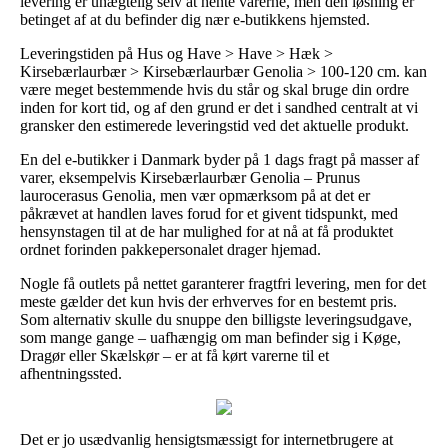
levering er unægtelig selv at hente varerne, men den løsning er
betinget af at du befinder dig nær e-butikkens hjemsted.
Leveringstiden på Hus og Have > Have > Hæk >
Kirsebærlaurbær > Kirsebærlaurbær Genolia > 100-120 cm. kan
være meget bestemmende hvis du står og skal bruge din ordre
inden for kort tid, og af den grund er det i sandhed centralt at vi
gransker den estimerede leveringstid ved det aktuelle produkt.
En del e-butikker i Danmark byder på 1 dags fragt på masser af
varer, eksempelvis Kirsebærlaurbær Genolia – Prunus
laurocerasus Genolia, men vær opmærksom på at det er
påkrævet at handlen laves forud for et givent tidspunkt, med
hensynstagen til at de har mulighed for at nå at få produktet
ordnet forinden pakkepersonalet drager hjemad.
Nogle få outlets på nettet garanterer fragtfri levering, men for det
meste gælder det kun hvis der erhverves for en bestemt pris.
Som alternativ skulle du snuppe den billigste leveringsudgave,
som mange gange – uafhængig om man befinder sig i Køge,
Dragør eller Skælskør – er at få kørt varerne til et
afhentningssted.
Det er jo usædvanlig hensigtsmæssigt for internetbrugere at