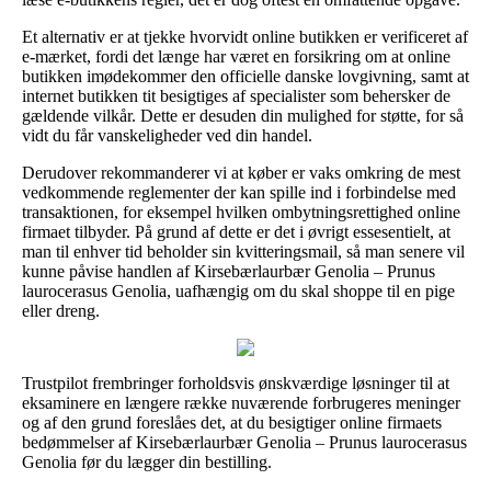
Et alternativ er at tjekke hvorvidt online butikken er verificeret af
e-mærket, fordi det længe har været en forsikring om at online
butikken imødekommer den officielle danske lovgivning, samt at
internet butikken tit besigtiges af specialister som behersker de
gældende vilkår. Dette er desuden din mulighed for støtte, for så
vidt du får vanskeligheder ved din handel.
Derudover rekommanderer vi at køber er vaks omkring de mest
vedkommende reglementer der kan spille ind i forbindelse med
transaktionen, for eksempel hvilken ombytningsrettighed online
firmaet tilbyder. På grund af dette er det i øvrigt essesentielt, at
man til enhver tid beholder sin kvitteringsmail, så man senere vil
kunne påvise handlen af Kirsebærlaurbær Genolia – Prunus
laurocerasus Genolia, uafhængig om du skal shoppe til en pige
eller dreng.
Trustpilot frembringer forholdsvis ønskværdige løsninger til at
eksaminere en længere række nuværende forbrugeres meninger
og af den grund foreslåes det, at du besigtiger online firmaets
bedømmelser af Kirsebærlaurbær Genolia – Prunus laurocerasus
Genolia før du lægger din bestilling.