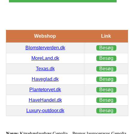
Webshop
Link
Blomsterverden.dk
Besøg
MoreLand.dk
Besøg
Texas.dk
Besøg
Haveglad.dk
Besøg
Plantetorvet.dk
Besøg
HaveHandel.dk
Besøg
Luxury-outdoor.dk
Besøg
Navn:
Kirsebærlaurbær Genolia – Prunus laurocerasus Genolia