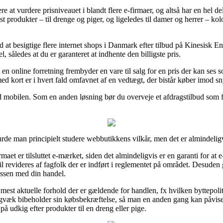
re at vurdere prisniveauet i blandt flere e-firmaer, og altså har en hel de
est produkter – til drenge og piger, og ligeledes til damer og herrer – k
rd at besigtige flere internet shops i Danmark efter tilbud på Kinesisk 
således at du er garanteret at indhente den billigste pris.
en online forretning frembyder en vare til salg for en pris der kan ses so
ed kort er i hvert fald omfavnet af en vedtægt, der bistår køber imod s
d mobilen. Som en anden løsning bør du overveje et afdragstilbud som fo
rde man principielt studere webbutikkens vilkår, men det er almindeligvi
et er tilsluttet e-mærket, siden det almindeligvis er en garanti for at 
til revideres af fagfolk der er indført i reglementet på området. Desuden
essen med din handel.
e mest aktuelle forhold der er gældende for handlen, fx hvilken byttepoli
tadigvæk bibeholder sin købsbekræftelse, så man en anden gang kan påv
 udkig efter produkter til en dreng eller pige.