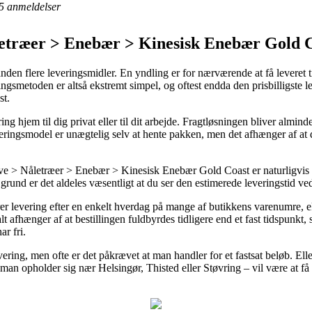
5
anmeldelser
etræer > Enebær > Kinesisk Enebær Gold 
nden flere leveringsmidler. En yndling er for nærværende at få leveret 
ringsmetoden er altså ekstremt simpel, og oftest endda den prisbilligst
st.
ring hjem til dig privat eller til dit arbejde. Fragtløsningen bliver alm
everingsmodel er unægtelig selv at hente pakken, men det afhænger af at
 > Nåletræer > Enebær > Kinesisk Enebær Gold Coast er naturligvis ua
n grund er det aldeles væsentligt at du ser den estimerede leveringstid
erer levering efter en enkelt hverdag på mange af butikkens varenumre
 afhænger af at bestillingen fuldbyrdes tidligere end et fast tidspunkt, s
ar fri.
evering, men ofte er det påkrævet at man handler for et fastsat beløb. El
an opholder sig nær Helsingør, Thisted eller Støvring – vil være at få f