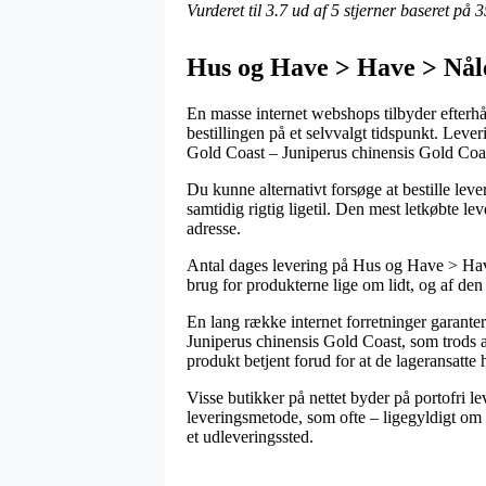
Vurderet til
3.7
ud af 5 stjerner baseret på
3
Hus og Have > Have > Nål
En masse internet webshops tilbyder efterhå
bestillingen på et selvvalgt tidspunkt. Leve
Gold Coast – Juniperus chinensis Gold Coa
Du kunne alternativt forsøge at bestille leve
samtidig rigtig ligetil. Den mest letkøbte l
adresse.
Antal dages levering på Hus og Have > Have
brug for produkterne lige om lidt, og af de
En lang række internet forretninger garant
Juniperus chinensis Gold Coast, som trods alt
produkt betjent forud for at de lageransatte h
Visse butikker på nettet byder på portofri l
leveringsmetode, som ofte – ligegyldigt om m
et udleveringssted.