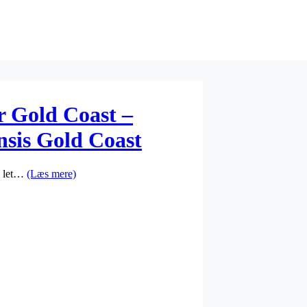
 Gold Coast –
nsis Gold Coast
d let…
(Læs mere)