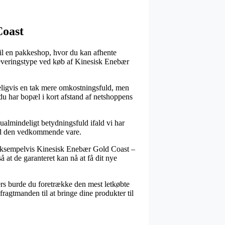
Coast
til en pakkeshop, hvor du kan afhente
e leveringstype ved køb af Kinesisk Enebær
indeligvis en tak mere omkostningsfuld, men
 du har bopæl i kort afstand af netshoppens
lmindeligt betydningsfuld ifald vi har
 ved den vedkommende vare.
, eksempelvis Kinesisk Enebær Gold Coast –
å at de garanteret kan nå at få dit nye
lers burde du foretrække den mest letkøbte
ragtmanden til at bringe dine produkter til