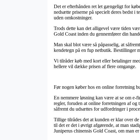
Det er efterhånden ret let gængeligt for købe
nedsætte priserne på specielt deres bedst i t
uden omkostninger.
Trods dette kan det alligevel være tiden væ
Gold Coast inden du gennemfører din handel, 
Man skal blot være så påpasselig, at såfremt 
kendetegn på en fup netbutik. Bestillinger m
Vi tilråder køb med kort eller betalinger me
hellere vil dække prisen af flere omgange.
Før nogen køber hos en online forretning bu
En nemmere løsning kan være at se om e-firma
regler, foruden at online forretningen af og 
såfremt du udsættes for udfordringer i proc
Tillige tilrådes det at kunden er klar over d
til det er det i øvrigt afgørende, at man s
Juniperus chinensis Gold Coast, om man er på