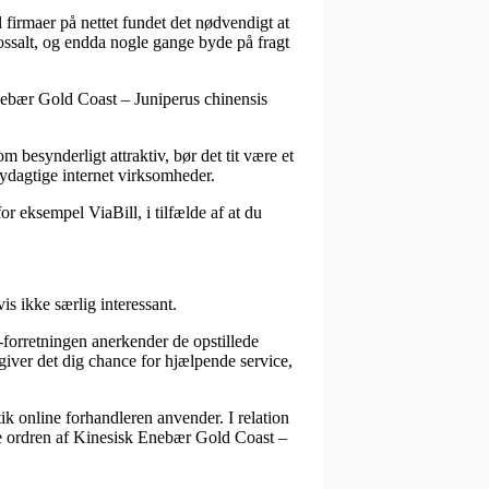
l firmaer på nettet fundet det nødvendigt at
olossalt, og endda nogle gange byde på fragt
Enebær Gold Coast – Juniperus chinensis
m besynderligt attraktiv, bør det tit være et
nydagtige internet virksomheder.
r eksempel ViaBill, i tilfælde af at du
s ikke særlig interessant.
e-forretningen anerkender de opstillede
 giver det dig chance for hjælpende service,
tik online forhandleren anvender. I relation
ise ordren af Kinesisk Enebær Gold Coast –