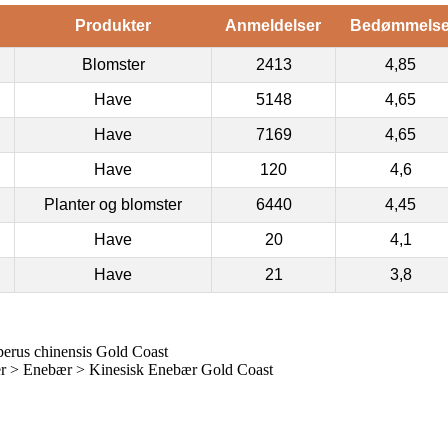
Produkter
Anmeldelser
Bedømmels
Blomster
2413
4,85
Have
5148
4,65
Have
7169
4,65
Have
120
4,6
Planter og blomster
6440
4,45
Have
20
4,1
Have
21
3,8
erus chinensis Gold Coast
r > Enebær > Kinesisk Enebær Gold Coast