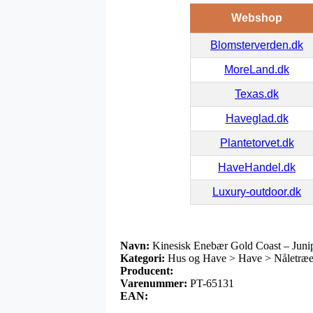
Webshop
Blomsterverden.dk
MoreLand.dk
Texas.dk
Haveglad.dk
Plantetorvet.dk
HaveHandel.dk
Luxury-outdoor.dk
Navn:
Kinesisk Enebær Gold Coast – Junip
Kategori:
Hus og Have > Have > Nåletræe
Producent:
Varenummer:
PT-65131
EAN: