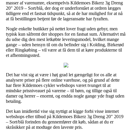
masser af varenumre, eksempelvis Kildemoes Bikerz 3g Dreng
20" 2019 – Sort/blå, der dog er underforstået at ordren lægges
tidligere end et fastsat tidspunkt, så at de har mulighed for at nå
at få bestillingen betjent før de lageransatte har fyraften.
Nogle enkelte butikker på nettet lover fragt uden gebyr, men
typisk kun såfremt der shoppes for en fastsat sum. Alternativt må
du udse dig den mest letkøbte leveringsmodel, hvilket mange
gange – uden hensyn til om du befinder sig i Kolding, Birkerød
eller Ringkøbing – vil være at få dem til at køre produkterne til
et afhentningssted.
Det har vist sig at være i høj grad let gængeligt for os alle at
analysere priser på flere online varehuse, og på grund af dette
har flere Kildemoes cykler webshops været tvunget til at
mindske prisniveauet på varerne – til børn, og tillige også til
damer og herrer – enormt, og endda nogle gange yde fragt uden
betaling.
Det kan imidlertid vise sig nyttigt at kigge forbi visse internet
webshops efter tilbud på Kildemoes Bikerz 3g Dreng 20" 2019
– Sort/blå forinden du gennemfører dit køb, sådan at du er
skråsikker på at modtage den laveste pris.