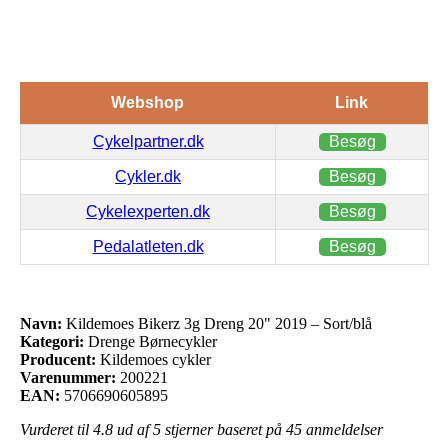
Webshop
Link
Cykelpartner.dk
Besøg
Cykler.dk
Besøg
Cykelexperten.dk
Besøg
Pedalatleten.dk
Besøg
Navn:
Kildemoes Bikerz 3g Dreng 20" 2019 – Sort/blå
Kategori:
Drenge Børnecykler
Producent:
Kildemoes cykler
Varenummer:
200221
EAN:
5706690605895
Vurderet til
4.8
ud af 5 stjerner baseret på
45
anmeldelser