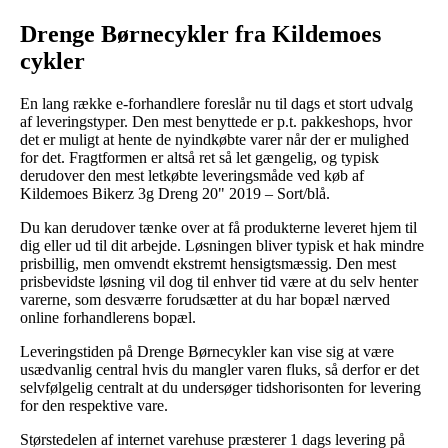
Drenge Børnecykler fra Kildemoes
cykler
En lang række e-forhandlere foreslår nu til dags et stort udvalg
af leveringstyper. Den mest benyttede er p.t. pakkeshops, hvor
det er muligt at hente de nyindkøbte varer når der er mulighed
for det. Fragtformen er altså ret så let gængelig, og typisk
derudover den mest letkøbte leveringsmåde ved køb af
Kildemoes Bikerz 3g Dreng 20" 2019 – Sort/blå.
Du kan derudover tænke over at få produkterne leveret hjem til
dig eller ud til dit arbejde. Løsningen bliver typisk et hak mindre
prisbillig, men omvendt ekstremt hensigtsmæssig. Den mest
prisbevidste løsning vil dog til enhver tid være at du selv henter
varerne, som desværre forudsætter at du har bopæl nærved
online forhandlerens bopæl.
Leveringstiden på Drenge Børnecykler kan vise sig at være
usædvanlig central hvis du mangler varen fluks, så derfor er det
selvfølgelig centralt at du undersøger tidshorisonten for levering
for den respektive vare.
Størstedelen af internet varehuse præsterer 1 dags levering på