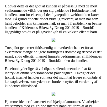
Udover dette er det godt at kunden er påpasselig med de mest
vedkommende vilkår der gør sig gældende i forbindelse med
handlen, som for eksempel den byttepolitik webbutikken kører
med. På grund af dette er det virkelig relevant, at man når som
helst beholder ens kvitteringsmail, så man i fremtiden kan bevise
handlen af Kildemoes Bikerz 3g Dreng 20" 2019 – Sort/blå,
ligegyldigt om du er på gaveindkøb til en voksen eller et barn.
Trustpilot genererer fuldstændig udmærkede chancer for at
eksaminere mange tidligere forbrugeres domme og derved er det
smart, at du eftergår internet firmaets bedømmelser af Kildemoes
Bikerz 3g Dreng 20" 2019 – Sort/blå inden du handler.
Facebook yder lige så vel tilpas strålende metoder til at få
indtryk af online virksomhedens pålidelighed. I øvrigt er der
faktisk internet handler som gør det muligt at levere en omtale af
købsoplevelsen, som ydermere burde benyttes til vurdering af
kundernes tilfredshed.
Hjemmesiden er finansieret ved hjælp af annoncer. Vi arbejder
tæt sammen med en gruppe internet handler i form af at vi