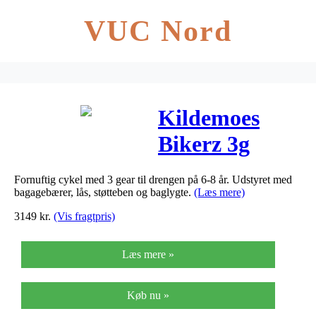
VUC Nord
Kildemoes
Bikerz 3g
Dreng 20"
Fornuftig cykel med 3 gear til drengen på 6-8 år. Udstyret med
2019 –
bagagebærer, lås, støtteben og baglygte.
(Læs mere)
Sort/blå
3149
kr.
(Vis fragtpris)
Læs mere »
Køb nu »