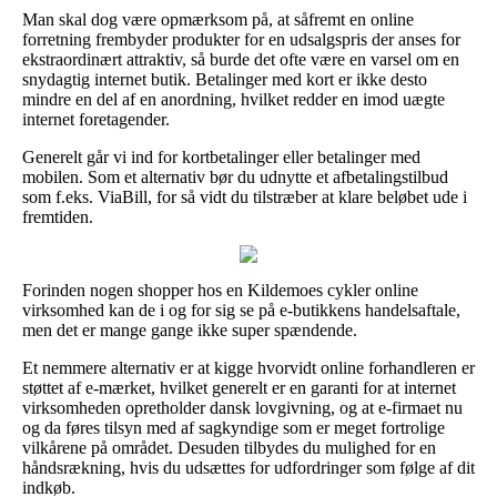
Man skal dog være opmærksom på, at såfremt en online
forretning frembyder produkter for en udsalgspris der anses for
ekstraordinært attraktiv, så burde det ofte være en varsel om en
snydagtig internet butik. Betalinger med kort er ikke desto
mindre en del af en anordning, hvilket redder en imod uægte
internet foretagender.
Generelt går vi ind for kortbetalinger eller betalinger med
mobilen. Som et alternativ bør du udnytte et afbetalingstilbud
som f.eks. ViaBill, for så vidt du tilstræber at klare beløbet ude i
fremtiden.
Forinden nogen shopper hos en Kildemoes cykler online
virksomhed kan de i og for sig se på e-butikkens handelsaftale,
men det er mange gange ikke super spændende.
Et nemmere alternativ er at kigge hvorvidt online forhandleren er
støttet af e-mærket, hvilket generelt er en garanti for at internet
virksomheden opretholder dansk lovgivning, og at e-firmaet nu
og da føres tilsyn med af sagkyndige som er meget fortrolige
vilkårene på området. Desuden tilbydes du mulighed for en
håndsrækning, hvis du udsættes for udfordringer som følge af dit
indkøb.