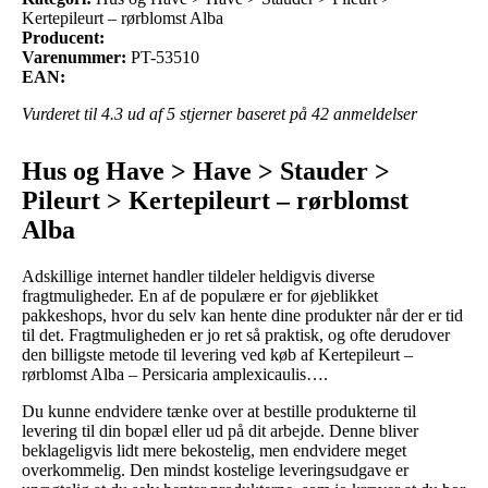
Kertepileurt – rørblomst Alba
Producent:
Varenummer:
PT-53510
EAN:
Vurderet til
4.3
ud af 5 stjerner baseret på
42
anmeldelser
Hus og Have > Have > Stauder >
Pileurt > Kertepileurt – rørblomst
Alba
Adskillige internet handler tildeler heldigvis diverse
fragtmuligheder. En af de populære er for øjeblikket
pakkeshops, hvor du selv kan hente dine produkter når der er tid
til det. Fragtmuligheden er jo ret så praktisk, og ofte derudover
den billigste metode til levering ved køb af Kertepileurt –
rørblomst Alba – Persicaria amplexicaulis….
Du kunne endvidere tænke over at bestille produkterne til
levering til din bopæl eller ud på dit arbejde. Denne bliver
beklageligvis lidt mere bekostelig, men endvidere meget
overkommelig. Den mindst kostelige leveringsudgave er