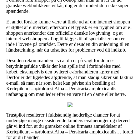
granske webbutikkens vilkår, dog er det undertiden ikke super
spændende.
Et andet forslag kunne være at finde ud af om internet shoppen
er støttet af e-mærket, eftersom det typisk er en tryghed om at e-
shoppen anerkender den officielle danske lovgivning, og at
internet webshoppen af og til kigges til af specialister som er
inde i lovene på området. Dette er desuden din anledning til en
håndsrækning, når du udsættes for problemer ved dit indkøb.
Desuden rekommanderer vi at du er på vagt for de mest
betydningsfulde vilkår der kan spille ind i forbindelse med
købet, eksempelvis den bytteret e-forhandleren kører med.
Derfor er det ligeledes afgørende, at man stadig sikrer sin faktura
e-mail, så man når som helst kan påvise sin bestilling af
Kertepileurt – rørblomst Alba – Persicaria amplexicaulis…,
uafhængig om man leder efter en vare til en dame eller herre.
Trustpilot resulterer i fuldstændig hæderlige chancer for at
undersøge mange eksisterende kunders evalueringer og derved
går vi ind for, at du gransker online firmaets anmeldelser af
Kertepileurt – rørblomst Alba – Persicaria amplexicaulis… forud
for at du handler.