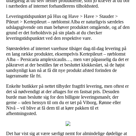
unægtelig at du selv henter produkterne, som jo kræver at du bor
i nærheden af internet forhandlerens tilholdssted.
Leveringstidspunktet på Hus og Have > Have > Stauder >
Pileurt > Kertepileurt – rørblomst Alba er naturligvis særdeles
udslagsgivende om man behøver produktet omgående, og af den
grund er det forholdsvis på sin plads at du checker
leveringstidspunktet ved den respektive vare.
Størstedelen af internet varehuse tilsiger dag-til-dag levering på
en lang række produkter, eksempelvis Kertepileurt – rørblomst
Alba – Persicaria amplexicaulis…, men vær påpasselig da det er
påkrævet at der bestilles før et besluttet klokkeslæt, så de højst
sandsynligt kan nå at få dit nye produkt afsted forinden de
lageransatte får fri.
Enkelte butikker på nettet tilbyder fragtfri levering, men oftest er
det så nødvendigt at der aftages for en fastsat pris. Desuden
burde man beslutte sig for den billigste leveringsmanér, der
gerne – uden hensyn til om du er tæt på Viborg, Rønne eller
Nivå – vil blive at få dem til at køre pakken til et
afhentningssted.
Det har vist sig at være særligt nemt for almindelige dødelige at