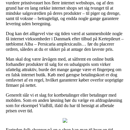
vurdere prisniveauet hos flere internet webshops, og af den
grund har en lang række internet shops set sig tvunget til at
mindske salgsværdien på deres produkter – til piger og drenge,
samt til voksne – betragteligt, og endda nogle gange garantere
levering uden beregning.
Dog kan det alligevel vise sig tiden værd at sammenholde nogle
få internet virksomheder i Danmark efter tilbud på Kertepileurt –
rørblomst Alba – Persicaria amplexicaulis… før du placerer
ordren, således at du er sikker på at antage den laveste pris.
Man skal dog være årvågen med, at såfremt en online butik
forhandler produkter til salg for en udsalgspris som virker
ufattelig attraktiv, burde det mange gange være et fingerpeg om
en falsk internet butik. Køb med gængse betalingskort er dog
omfavnet af en regel, hvilket garanterer køber overfor uoprigtige
firmaer på nettet.
Generelt slår vi et slag for kortbetalinger eller betalinger med
mobilen. Som en anden løsning bør du vælge en afdragsløsning
som for eksempel ViaBill, ifald du har til hensigt at afbetale
prisen over tid.
Forinden folk shopper på en e-shop kan man til hver en tid