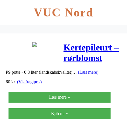
VUC Nord
Kertepileurt –
rørblomst
Alba –
P9 potte,- 0,8 liter (landskabskvalitet)…
(Læs mere)
Persicaria
60
kr.
(Vis fragtpris)
amplexicaulis…
Læs mere »
Køb nu »