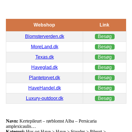
Webshop
Link
Blomsterverden.dk
Besøg
MoreLand.dk
Besøg
Texas.dk
Besøg
Haveglad.dk
Besøg
Plantetorvet.dk
Besøg
HaveHandel.dk
Besøg
Luxury-outdoor.dk
Besøg
Navn:
Kertepileurt – rørblomst Alba – Persicaria
amplexicaulis…
Kategori:
Hus og Have > Have > Stauder > Pileurt >