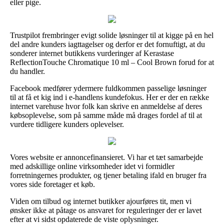
eller pige.
Trustpilot frembringer evigt solide løsninger til at kigge på en hel
del andre kunders iagttagelser og derfor er det fornuftigt, at du
sonderer internet butikkens vurderinger af Kerastase
ReflectionTouche Chromatique 10 ml – Cool Brown forud for at
du handler.
Facebook medfører ydermere fuldkommen passelige løsninger
til at få et kig ind i e-handlens kundefokus. Her er der en række
internet varehuse hvor folk kan skrive en anmeldelse af deres
købsoplevelse, som på samme måde må drages fordel af til at
vurdere tidligere kunders oplevelser.
Vores website er annoncefinansieret. Vi har et tæt samarbejde
med adskillige online virksomheder idet vi formidler
forretningernes produkter, og tjener betaling ifald en bruger fra
vores side foretager et køb.
Viden om tilbud og internet butikker ajourføres tit, men vi
ønsker ikke at påtage os ansvaret for reguleringer der er lavet
efter at vi sidst opdaterede de viste oplysninger.