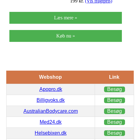
199
kr.
(Vis fragtpris)
Læs mere »
Køb nu »
Webshop
Link
Apopro.dk
Besøg
Billigvoks.dk
Besøg
AustralianBodycare.com
Besøg
Med24.dk
Besøg
Helsebixen.dk
Besøg