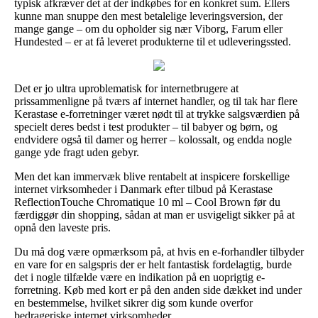
typisk afkræver det at der indkøbes for en konkret sum. Ellers
kunne man snuppe den mest betalelige leveringsversion, der
mange gange – om du opholder sig nær Viborg, Farum eller
Hundested – er at få leveret produkterne til et udleveringssted.
Det er jo ultra uproblematisk for internetbrugere at
prissammenligne på tværs af internet handler, og til tak har flere
Kerastase e-forretninger været nødt til at trykke salgsværdien på
specielt deres bedst i test produkter – til babyer og børn, og
endvidere også til damer og herrer – kolossalt, og endda nogle
gange yde fragt uden gebyr.
Men det kan immervæk blive rentabelt at inspicere forskellige
internet virksomheder i Danmark efter tilbud på Kerastase
ReflectionTouche Chromatique 10 ml – Cool Brown før du
færdiggør din shopping, sådan at man er usvigeligt sikker på at
opnå den laveste pris.
Du må dog være opmærksom på, at hvis en e-forhandler tilbyder
en vare for en salgspris der er helt fantastisk fordelagtig, burde
det i nogle tilfælde være en indikation på en uoprigtig e-
forretning. Køb med kort er på den anden side dækket ind under
en bestemmelse, hvilket sikrer dig som kunde overfor
bedrageriske internet virksomheder.