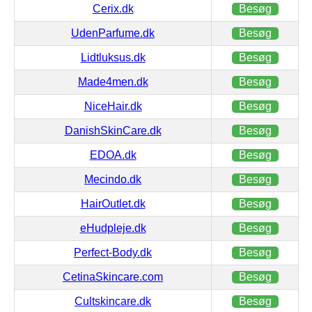
Cerix.dk
Besøg
UdenParfume.dk
Besøg
Lidtluksus.dk
Besøg
Made4men.dk
Besøg
NiceHair.dk
Besøg
DanishSkinCare.dk
Besøg
EDOA.dk
Besøg
Mecindo.dk
Besøg
HairOutlet.dk
Besøg
eHudpleje.dk
Besøg
Perfect-Body.dk
Besøg
CetinaSkincare.com
Besøg
Cultskincare.dk
Besøg