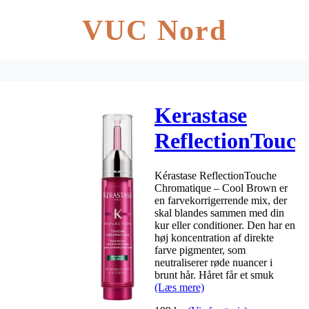
VUC Nord
Kerastase
ReflectionTouch
Chromatique
Kérastase ReflectionTouche
10 ml – Cool
Chromatique – Cool Brown er
en farvekorrigerrende mix, der
Brown
skal blandes sammen med din
kur eller conditioner. Den har en
høj koncentration af direkte
farve pigmenter, som
neutraliserer røde nuancer i
brunt hår. Håret får et smuk
(Læs mere)