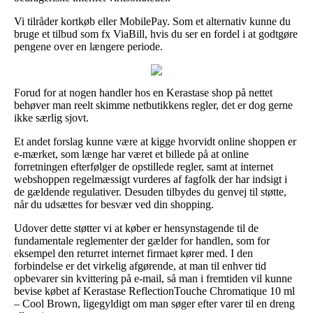
Vi tilråder kortkøb eller MobilePay. Som et alternativ kunne du
bruge et tilbud som fx ViaBill, hvis du ser en fordel i at godtgøre
pengene over en længere periode.
Forud for at nogen handler hos en Kerastase shop på nettet
behøver man reelt skimme netbutikkens regler, det er dog gerne
ikke særlig sjovt.
Et andet forslag kunne være at kigge hvorvidt online shoppen er
e-mærket, som længe har været et billede på at online
forretningen efterfølger de opstillede regler, samt at internet
webshoppen regelmæssigt vurderes af fagfolk der har indsigt i
de gældende regulativer. Desuden tilbydes du genvej til støtte,
når du udsættes for besvær ved din shopping.
Udover dette støtter vi at køber er hensynstagende til de
fundamentale reglementer der gælder for handlen, som for
eksempel den returret internet firmaet kører med. I den
forbindelse er det virkelig afgørende, at man til enhver tid
opbevarer sin kvittering på e-mail, så man i fremtiden vil kunne
bevise købet af Kerastase ReflectionTouche Chromatique 10 ml
– Cool Brown, ligegyldigt om man søger efter varer til en dreng