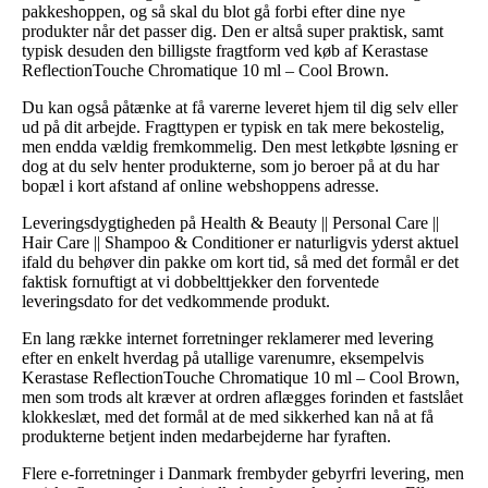
pakkeshoppen, og så skal du blot gå forbi efter dine nye
produkter når det passer dig. Den er altså super praktisk, samt
typisk desuden den billigste fragtform ved køb af Kerastase
ReflectionTouche Chromatique 10 ml – Cool Brown.
Du kan også påtænke at få varerne leveret hjem til dig selv eller
ud på dit arbejde. Fragttypen er typisk en tak mere bekostelig,
men endda vældig fremkommelig. Den mest letkøbte løsning er
dog at du selv henter produkterne, som jo beroer på at du har
bopæl i kort afstand af online webshoppens adresse.
Leveringsdygtigheden på Health & Beauty || Personal Care ||
Hair Care || Shampoo & Conditioner er naturligvis yderst aktuel
ifald du behøver din pakke om kort tid, så med det formål er det
faktisk fornuftigt at vi dobbelttjekker den forventede
leveringsdato for det vedkommende produkt.
En lang række internet forretninger reklamerer med levering
efter en enkelt hverdag på utallige varenumre, eksempelvis
Kerastase ReflectionTouche Chromatique 10 ml – Cool Brown,
men som trods alt kræver at ordren aflægges forinden et fastslået
klokkeslæt, med det formål at de med sikkerhed kan nå at få
produkterne betjent inden medarbejderne har fyraften.
Flere e-forretninger i Danmark frembyder gebyrfri levering, men