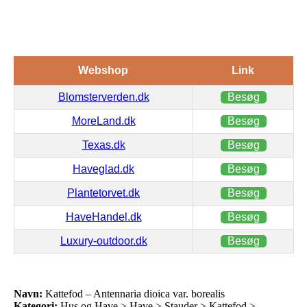
Webshop
Link
Blomsterverden.dk
Besøg
MoreLand.dk
Besøg
Texas.dk
Besøg
Haveglad.dk
Besøg
Plantetorvet.dk
Besøg
HaveHandel.dk
Besøg
Luxury-outdoor.dk
Besøg
Navn:
Kattefod – Antennaria dioica var. borealis
Kategori:
Hus og Have > Have > Stauder > Kattefod >