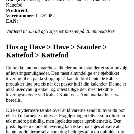
Kattefod
Producent:
Varenummer:
PT-52982
EAN:
Vurderet til
3.5
ud af 5 stjerner baseret på
26
anmeldelser
Hus og Have > Have > Stauder >
Kattefod > Kattefod
En række internet varehuse tildeler nu om stunder et stort udvalg
af leveringsmuligheder. Den mest almindelige er i øjeblikket
levering til en pakkeshop, og så kan du blot hente de købte
produkter lige præcis når det passer ind i din kalender. Denne er
altså usædvanlig enkel, og oftest tillige den mest letkøbte
leveringsmetode ved køb af Kattefod – Antennaria dioica var.
borealis.
Du kan ydermere tænke over at få varerne sendt til hvor du bor
eller til dit arbejdes adresse. Fragtløsningen bliver som oftest en
tak mindre prisbillig, men ligeledes super uproblematisk. Den
prisbilligste metode til levering kan ikke modsiges at være at
hente produkterne selv, som dog betinges af at du opholder dig