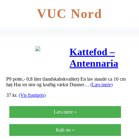
VUC Nord
Kattefod –
Antennaria
dioica var.
P9 potte,- 0,8 liter (landskabskvalitet) En lav staude ca 10 cm
borealis
høj Har en stor og kraftig vækst Danner…
(Læs mere)
37
kr.
(Vis fragtpris)
Læs mere »
Køb nu »