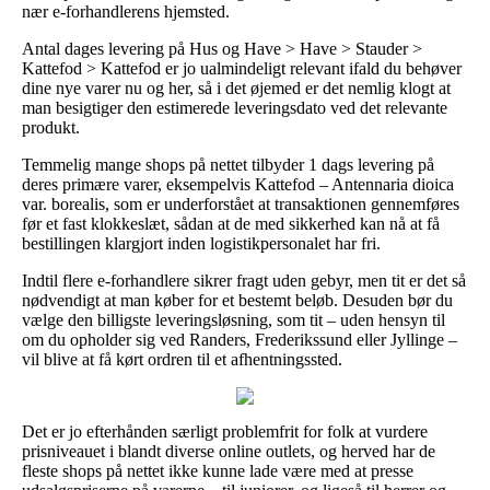
nær e-forhandlerens hjemsted.
Antal dages levering på Hus og Have > Have > Stauder >
Kattefod > Kattefod er jo ualmindeligt relevant ifald du behøver
dine nye varer nu og her, så i det øjemed er det nemlig klogt at
man besigtiger den estimerede leveringsdato ved det relevante
produkt.
Temmelig mange shops på nettet tilbyder 1 dags levering på
deres primære varer, eksempelvis Kattefod – Antennaria dioica
var. borealis, som er underforstået at transaktionen gennemføres
før et fast klokkeslæt, sådan at de med sikkerhed kan nå at få
bestillingen klargjort inden logistikpersonalet har fri.
Indtil flere e-forhandlere sikrer fragt uden gebyr, men tit er det så
nødvendigt at man køber for et bestemt beløb. Desuden bør du
vælge den billigste leveringsløsning, som tit – uden hensyn til
om du opholder sig ved Randers, Frederikssund eller Jyllinge –
vil blive at få kørt ordren til et afhentningssted.
Det er jo efterhånden særligt problemfrit for folk at vurdere
prisniveauet i blandt diverse online outlets, og herved har de
fleste shops på nettet ikke kunne lade være med at presse