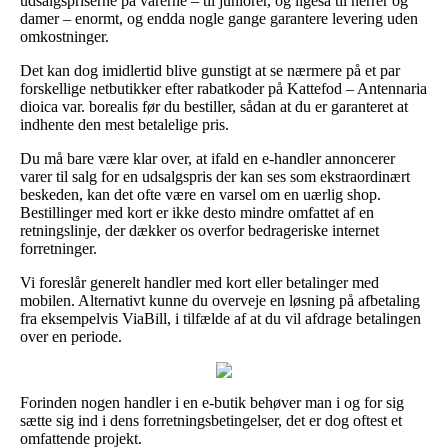
udsalgspriserne på varerne – til juniorer, og ligeså til herrer og
damer – enormt, og endda nogle gange garantere levering uden
omkostninger.
Det kan dog imidlertid blive gunstigt at se nærmere på et par
forskellige netbutikker efter rabatkoder på Kattefod – Antennaria
dioica var. borealis før du bestiller, sådan at du er garanteret at
indhente den mest betalelige pris.
Du må bare være klar over, at ifald en e-handler annoncerer
varer til salg for en udsalgspris der kan ses som ekstraordinært
beskeden, kan det ofte være en varsel om en uærlig shop.
Bestillinger med kort er ikke desto mindre omfattet af en
retningslinje, der dækker os overfor bedrageriske internet
forretninger.
Vi foreslår generelt handler med kort eller betalinger med
mobilen. Alternativt kunne du overveje en løsning på afbetaling
fra eksempelvis ViaBill, i tilfælde af at du vil afdrage betalingen
over en periode.
Forinden nogen handler i en e-butik behøver man i og for sig
sætte sig ind i dens forretningsbetingelser, det er dog oftest et
omfattende projekt.