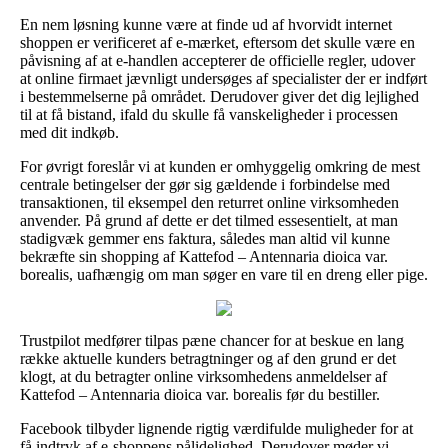
En nem løsning kunne være at finde ud af hvorvidt internet
shoppen er verificeret af e-mærket, eftersom det skulle være en
påvisning af at e-handlen accepterer de officielle regler, udover
at online firmaet jævnligt undersøges af specialister der er indført
i bestemmelserne på området. Derudover giver det dig lejlighed
til at få bistand, ifald du skulle få vanskeligheder i processen
med dit indkøb.
For øvrigt foreslår vi at kunden er omhyggelig omkring de mest
centrale betingelser der gør sig gældende i forbindelse med
transaktionen, til eksempel den returret online virksomheden
anvender. På grund af dette er det tilmed essesentielt, at man
stadigvæk gemmer ens faktura, således man altid vil kunne
bekræfte sin shopping af Kattefod – Antennaria dioica var.
borealis, uafhængig om man søger en vare til en dreng eller pige.
Trustpilot medfører tilpas pæne chancer for at beskue en lang
række aktuelle kunders betragtninger og af den grund er det
klogt, at du betragter online virksomhedens anmeldelser af
Kattefod – Antennaria dioica var. borealis før du bestiller.
Facebook tilbyder lignende rigtig værdifulde muligheder for at
få indtryk af e-shoppens pålidelighed. Derudover møder vi