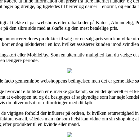
r købere at finde information om priser fra flere internet handler, og de
 til piger og drenge, og ligeledes til herrer og damer – enormt, og end
stigt at tjekke et par webshops efter rabatkoder på Katost, Almindelig, P
 på den sikre side med at skaffe sig den mest betalelige pris.
p annoncerer deres produkter til salg for en salgspris som kan virke utop
kort er dog inkluderet i en lov, hvilket assisterer kunden imod svindlen
talingskort eller MobilePay. Som en alternativ mulighed kan du vælge et 
 en længere periode.
de facto gennemløbe webshoppens betingelser, men det er gerne ikke sær
ge hvorvidt e-butikken er e-mærke godkendt, siden det generelt er et ken
amt at e-shoppen nu og da besigtiges af sagkyndige som har nøje kendsk
vis du bliver udsat for udfordringer med dit køb.
de vigtigste forhold der influerer på ordren, fx hvilken returrettighed 
in faktura e-mail, således man når som helst kan vidne om sin shopping 
g efter produkter til en kvinde eller mand.