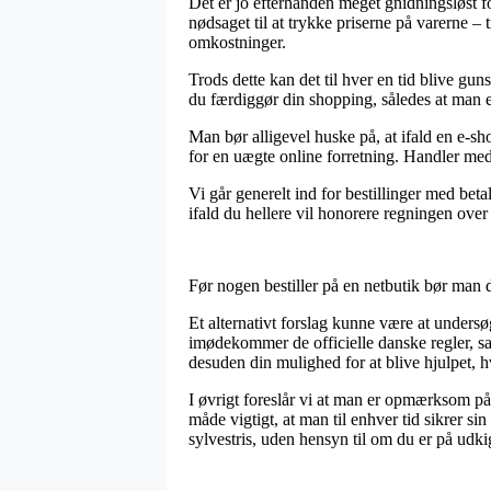
Det er jo efterhånden meget gnidningsløst fo
nødsaget til at trykke priserne på varerne –
omkostninger.
Trods dette kan det til hver en tid blive gun
du færdiggør din shopping, således at man er
Man bør alligevel huske på, at ifald en e-sho
for en uægte online forretning. Handler med 
Vi går generelt ind for bestillinger med be
ifald du hellere vil honorere regningen over
Før nogen bestiller på en netbutik bør man 
Et alternativt forslag kunne være at undersø
imødekommer de officielle danske regler, s
desuden din mulighed for at blive hjulpet, h
I øvrigt foreslår vi at man er opmærksom på 
måde vigtigt, at man til enhver tid sikrer s
sylvestris, uden hensyn til om du er på udki