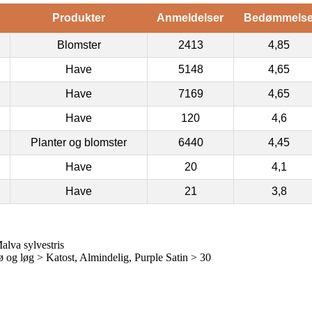
Produkter
Anmeldelser
Bedømmels
Blomster
2413
4,85
Have
5148
4,65
Have
7169
4,65
Have
120
4,6
Planter og blomster
6440
4,45
Have
20
4,1
Have
21
3,8
alva sylvestris
og løg > Katost, Almindelig, Purple Satin > 30