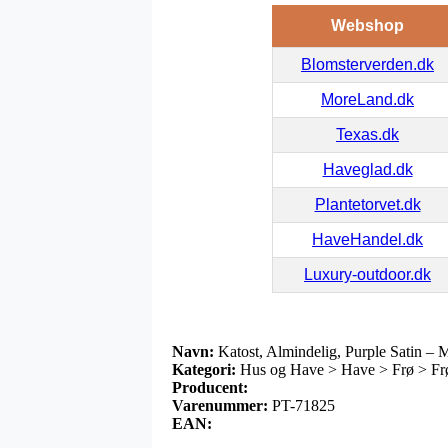
Webshop
Blomsterverden.dk
MoreLand.dk
Texas.dk
Haveglad.dk
Plantetorvet.dk
HaveHandel.dk
Luxury-outdoor.dk
Navn:
Katost, Almindelig, Purple Satin – M
Kategori:
Hus og Have > Have > Frø > Frø 
Producent:
Varenummer:
PT-71825
EAN: