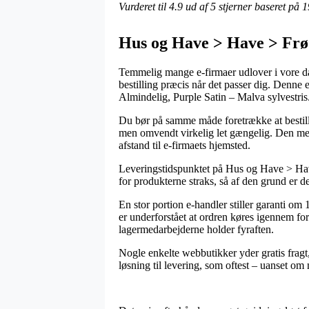
Vurderet til
4.9
ud af 5 stjerner baseret på
1
Hus og Have > Have > Frø >
Temmelig mange e-firmaer udlover i vore dag
bestilling præcis når det passer dig. Denne 
Almindelig, Purple Satin – Malva sylvestris
Du bør på samme måde foretrække at bestille o
men omvendt virkelig let gængelig. Den mest
afstand til e-firmaets hjemsted.
Leveringstidspunktet på Hus og Have > Have
for produkterne straks, så af den grund er
En stor portion e-handler stiller garanti om
er underforstået at ordren køres igennem for
lagermedarbejderne holder fyraften.
Nogle enkelte webbutikker yder gratis fragt
løsning til levering, som oftest – uanset om 