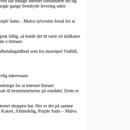
rved har mange internet forhandlere set sig
da nogle gange frembyde levering uden
urple Satin – Malva sylvestris forud for at
isk billig, så burde det tit være en indikator
de e-firmaer.
afbetalingstilbud som for eksempel ViaBill,
lig interessant.
detegn for at internet firmaet
ab til bestemmelserne på området. Dette er
internet shoppen har. Her er det på samme
af Katost, Almindelig, Purple Satin – Malva