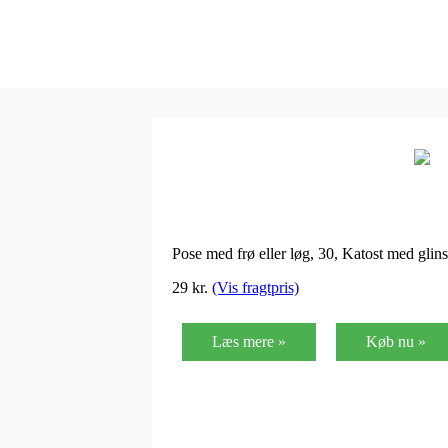
Pose med frø eller løg, 30, Katost med gli
29
kr.
(Vis fragtpris)
Læs mere »
Køb nu »