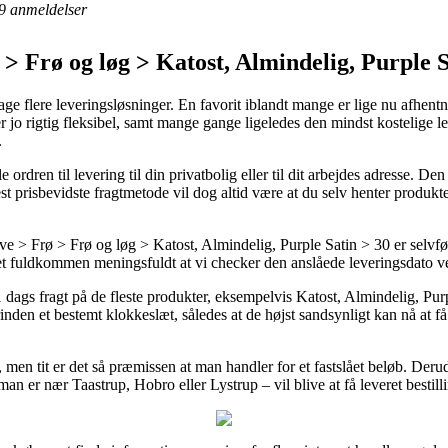
9
anmeldelser
 Frø og løg > Katost, Almindelig, Purple S
e flere leveringsløsninger. En favorit iblandt mange er lige nu afhentn
er jo rigtig fleksibel, samt mange gange ligeledes den mindst kostelige 
.
rdren til levering til din privatbolig eller til dit arbejdes adresse. De
 prisbevidste fragtmetode vil dog altid være at du selv henter produkt
 > Frø > Frø og løg > Katost, Almindelig, Purple Satin > 30 er selvføl
 det fuldkommen meningsfuldt at vi checker den anslåede leveringsdato
 1 dags fragt på de fleste produkter, eksempelvis Katost, Almindelig, Pur
inden et bestemt klokkeslæt, således at de højst sandsynligt kan nå at få
, men tit er det så præmissen at man handler for et fastslået beløb. De
man er nær Taastrup, Hobro eller Lystrup – vil blive at få leveret bestil