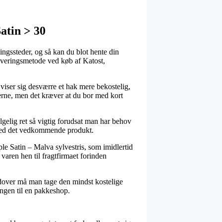
atin > 30
ingssteder, og så kan du blot hente din
leveringsmetode ved køb af Katost,
n viser sig desværre et hak mere bekostelig,
erne, men det kræver at du bor med kort
gelig ret så vigtig forudsat man har behov
 ved det vedkommende produkt.
ple Satin – Malva sylvestris, som imidlertid
 varen hen til fragtfirmaet forinden
rudover må man tage den mindst kostelige
lingen til en pakkeshop.