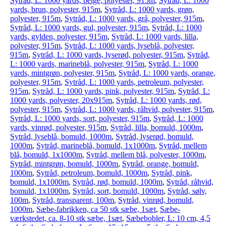
Sytråd, L: 1000 yards, beige, polyester, 915m
,
Sytråd, L: 1000
yards, brun, polyester, 915m
,
Sytråd, L: 1000 yards, grøn,
polyester, 915m
,
Sytråd, L: 1000 yards, grå, polyester, 915m
,
Sytråd, L: 1000 yards, gul, polyester, 915m
,
Sytråd, L: 1000
yards, gylden, polyester, 915m
,
Sytråd, L: 1000 yards, lilla,
polyester, 915m
,
Sytråd, L: 1000 yards, lyseblå, polyester,
915m
,
Sytråd, L: 1000 yards, lyserød, polyester, 915m
,
Sytråd,
L: 1000 yards, marineblå, polyester, 915m
,
Sytråd, L: 1000
yards, mintgrøn, polyester, 915m
,
Sytråd, L: 1000 yards, orange,
polyester, 915m
,
Sytråd, L: 1000 yards, petroleum, polyester,
915m
,
Sytråd, L: 1000 yards, pink, polyester, 915m
,
Sytråd, L:
1000 yards, polyester, 20x915m
,
Sytråd, L: 1000 yards, rød,
polyester, 915m
,
Sytråd, L: 1000 yards, råhvid, polyester, 915m
,
Sytråd, L: 1000 yards, sort, polyester, 915m
,
Sytråd, L: 1000
yards, vinrød, polyester, 915m
,
Sytråd, lilla, bomuld, 1000m
,
Sytråd, lyseblå, bomuld, 1000m
,
Sytråd, lyserød, bomuld,
1000m
,
Sytråd, marineblå, bomuld, 1x1000m
,
Sytråd, mellem
blå, bomuld, 1x1000m
,
Sytråd, mellem blå, polyester, 1000m
,
Sytråd, mintgrøn, bomuld, 1000m
,
Sytråd, orange, bomuld,
1000m
,
Sytråd, petroleum, bomuld, 1000m
,
Sytråd, pink,
bomuld, 1x1000m
,
Sytråd, rød, bomuld, 1000m
,
Sytråd, råhvid,
bomuld, 1x1000m
,
Sytråd, sort, bomuld, 1000m
,
Sytråd, sølv,
100m
,
Sytråd, transparent, 100m
,
Sytråd, vinrød, bomuld,
1000m
,
Sæbe-fabrikken, ca 50 stk sæbe, 1sæt
,
Sæbe-
værkstedet, ca. 8-10 stk sæbe, 1sæt
,
Sæbebobler, L: 10 cm, 4,5