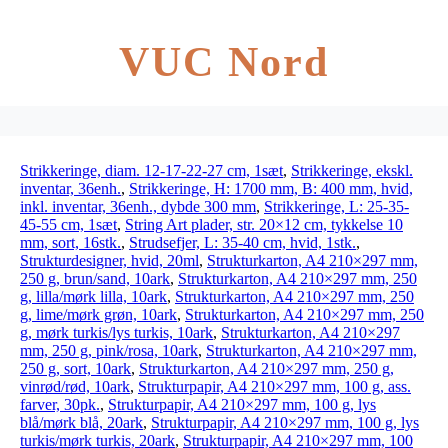
VUC Nord
Strikkeringe, diam. 12-17-22-27 cm, 1sæt
,
Strikkeringe, ekskl.
inventar, 36enh.
,
Strikkeringe, H: 1700 mm, B: 400 mm, hvid,
inkl. inventar, 36enh., dybde 300 mm
,
Strikkeringe, L: 25-35-
45-55 cm, 1sæt
,
String Art plader, str. 20×12 cm, tykkelse 10
mm, sort, 16stk.
,
Strudsefjer, L: 35-40 cm, hvid, 1stk.
,
Strukturdesigner, hvid, 20ml
,
Strukturkarton, A4 210×297 mm,
250 g, brun/sand, 10ark
,
Strukturkarton, A4 210×297 mm, 250
g, lilla/mørk lilla, 10ark
,
Strukturkarton, A4 210×297 mm, 250
g, lime/mørk grøn, 10ark
,
Strukturkarton, A4 210×297 mm, 250
g, mørk turkis/lys turkis, 10ark
,
Strukturkarton, A4 210×297
mm, 250 g, pink/rosa, 10ark
,
Strukturkarton, A4 210×297 mm,
250 g, sort, 10ark
,
Strukturkarton, A4 210×297 mm, 250 g,
vinrød/rød, 10ark
,
Strukturpapir, A4 210×297 mm, 100 g, ass.
farver, 30pk.
,
Strukturpapir, A4 210×297 mm, 100 g, lys
blå/mørk blå, 20ark
,
Strukturpapir, A4 210×297 mm, 100 g, lys
turkis/mørk turkis, 20ark
,
Strukturpapir, A4 210×297 mm, 100