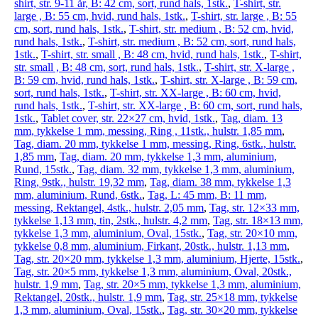
shirt, str. 9-11 år, B: 42 cm, sort, rund hals, 1stk.
,
T-shirt, str.
large , B: 55 cm, hvid, rund hals, 1stk.
,
T-shirt, str. large , B: 55
cm, sort, rund hals, 1stk.
,
T-shirt, str. medium , B: 52 cm, hvid,
rund hals, 1stk.
,
T-shirt, str. medium , B: 52 cm, sort, rund hals,
1stk.
,
T-shirt, str. small , B: 48 cm, hvid, rund hals, 1stk.
,
T-shirt,
str. small , B: 48 cm, sort, rund hals, 1stk.
,
T-shirt, str. X-large ,
B: 59 cm, hvid, rund hals, 1stk.
,
T-shirt, str. X-large , B: 59 cm,
sort, rund hals, 1stk.
,
T-shirt, str. XX-large , B: 60 cm, hvid,
rund hals, 1stk.
,
T-shirt, str. XX-large , B: 60 cm, sort, rund hals,
1stk.
,
Tablet cover, str. 22×27 cm, hvid, 1stk.
,
Tag, diam. 13
mm, tykkelse 1 mm, messing, Ring , 11stk., hulstr. 1,85 mm
,
Tag, diam. 20 mm, tykkelse 1 mm, messing, Ring, 6stk., hulstr.
1,85 mm
,
Tag, diam. 20 mm, tykkelse 1,3 mm, aluminium,
Rund, 15stk.
,
Tag, diam. 32 mm, tykkelse 1,3 mm, aluminium,
Ring, 9stk., hulstr. 19,32 mm
,
Tag, diam. 38 mm, tykkelse 1,3
mm, aluminium, Rund, 6stk.
,
Tag, L: 45 mm, B: 11 mm,
messing, Rektangel, 4stk., hulstr. 2,05 mm
,
Tag, str. 12×33 mm,
tykkelse 1,13 mm, tin, 2stk., hulstr. 4,2 mm
,
Tag, str. 18×13 mm,
tykkelse 1,3 mm, aluminium, Oval, 15stk.
,
Tag, str. 20×10 mm,
tykkelse 0,8 mm, aluminium, Firkant, 20stk., hulstr. 1,13 mm
,
Tag, str. 20×20 mm, tykkelse 1,3 mm, aluminium, Hjerte, 15stk.
,
Tag, str. 20×5 mm, tykkelse 1,3 mm, aluminium, Oval, 20stk.,
hulstr. 1,9 mm
,
Tag, str. 20×5 mm, tykkelse 1,3 mm, aluminium,
Rektangel, 20stk., hulstr. 1,9 mm
,
Tag, str. 25×18 mm, tykkelse
1,3 mm, aluminium, Oval, 15stk.
,
Tag, str. 30×20 mm, tykkelse