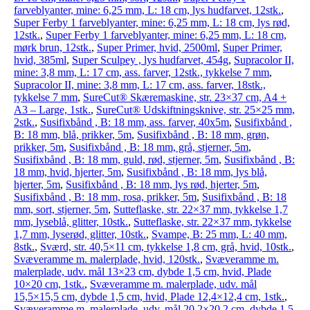
farveblyanter, mine: 6,25 mm, L: 18 cm, lys hudfarvet, 12stk.
,
Super Ferby 1 farveblyanter, mine: 6,25 mm, L: 18 cm, lys rød,
12stk.
,
Super Ferby 1 farveblyanter, mine: 6,25 mm, L: 18 cm,
mørk brun, 12stk.
,
Super Primer, hvid, 2500ml
,
Super Primer,
hvid, 385ml
,
Super Sculpey , lys hudfarvet, 454g
,
Supracolor II,
mine: 3,8 mm, L: 17 cm, ass. farver, 12stk., tykkelse 7 mm
,
Supracolor II, mine: 3,8 mm, L: 17 cm, ass. farver, 18stk.,
tykkelse 7 mm
,
SureCut® Skæremaskine, str. 23×37 cm, A4 +
A3 – Large, 1stk.
,
SureCut® Udskiftningsknive, str. 25×25 mm,
2stk.
,
Susifixbånd , B: 18 mm, ass. farver, 40x5m
,
Susifixbånd ,
B: 18 mm, blå, prikker, 5m
,
Susifixbånd , B: 18 mm, grøn,
prikker, 5m
,
Susifixbånd , B: 18 mm, grå, stjerner, 5m
,
Susifixbånd , B: 18 mm, guld, rød, stjerner, 5m
,
Susifixbånd , B:
18 mm, hvid, hjerter, 5m
,
Susifixbånd , B: 18 mm, lys blå,
hjerter, 5m
,
Susifixbånd , B: 18 mm, lys rød, hjerter, 5m
,
Susifixbånd , B: 18 mm, rosa, prikker, 5m
,
Susifixbånd , B: 18
mm, sort, stjerner, 5m
,
Sutteflaske, str. 22×37 mm, tykkelse 1,7
mm, lyseblå, glitter, 10stk.
,
Sutteflaske, str. 22×37 mm, tykkelse
1,7 mm, lyserød, glitter, 10stk.
,
Svampe, B: 25 mm, L: 40 mm,
8stk.
,
Sværd, str. 40,5×11 cm, tykkelse 1,8 cm, grå, hvid, 10stk.
,
Svæveramme m. malerplade, hvid, 120stk.
,
Svæveramme m.
malerplade, udv. mål 13×23 cm, dybde 1,5 cm, hvid, Plade
10×20 cm, 1stk.
,
Svæveramme m. malerplade, udv. mål
15,5×15,5 cm, dybde 1,5 cm, hvid, Plade 12,4×12,4 cm, 1stk.
,
Svæveramme m. malerplade, udv. mål 20,2×20,2 cm, dybde 1,5