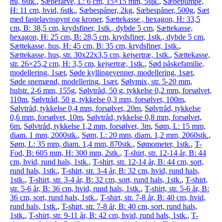
ml, 6stk.
,
Sæbefarve, L: 6 cm, 15×15 mm, 5stk.
,
Sæbepumpe,
H: 11 cm, hvid, 6stk.
,
Sæbespåner, 2kg
,
Sæbespåner, 500g
,
Sæt
med fastelavnspynt og kroner
,
Sættekasse , hexagon, H: 33,5
cm, B: 38,5 cm, krydsfiner, 1stk., dybde 5 cm
,
Sættekasse,
hexagon, H: 25 cm, B: 28,5 cm, krydsfiner, 1stk., dybde 5 cm
,
Sættekasse, hus, H: 45 cm, B: 35 cm, krydsfiner, 1stk.
,
Sættekasse, hus, str. 30x22x3,5 cm, kejsertræ, 1stk.
,
Sættekasse,
str. 26×25,2 cm, H: 3,5 cm, kejsertræ, 1stk.
,
Sød påskefamilie,
modellering, 1sæt
,
Søde kyllingevenner, modellering, 1sæt
,
Søde snemænd, modellering, 1sæt
,
Sølvmix, str. 5-20 mm,
hulstr. 2-6 mm, 155g
,
Sølvtråd, 50 g, tykkelse 0,2 mm, forsølvet,
110m
,
Sølvtråd, 50 g, tykkelse 0,3 mm, forsølvet, 100m
,
Sølvtråd, tykkelse 0,4 mm, forsølvet, 20m
,
Sølvtråd, tykkelse
0,6 mm, forsølvet, 10m
,
Sølvtråd, tykkelse 0,8 mm, forsølvet,
6m
,
Sølvtråd, tykkelse 1,2 mm, forsølvet, 3m
,
Søm, L: 15 mm,
diam. 1 mm, 2000stk.
,
Søm, L: 20 mm, diam. 1,2 mm, 2060stk.
,
Søm, L: 35 mm, diam. 1,4 mm, 870stk.
,
Sømometer, 1stk.
,
T-
Fod, B: 605 mm, H: 300 mm, 2stk.
,
T-shirt, str. 12-14 år, B: 44
cm, hvid, rund hals, 1stk.
,
T-shirt, str. 12-14 år, B: 44 cm, sort,
rund hals, 1stk.
,
T-shirt, str. 3-4 år, B: 32 cm, hvid, rund hals,
1stk.
,
T-shirt, str. 3-4 år, B: 32 cm, sort, rund hals, 1stk.
,
T-shirt,
str. 5-6 år, B: 36 cm, hvid, rund hals, 1stk.
,
T-shirt, str. 5-6 år, B:
36 cm, sort, rund hals, 1stk.
,
T-shirt, str. 7-8 år, B: 40 cm, hvid,
rund hals, 1stk.
,
T-shirt, str. 7-8 år, B: 40 cm, sort, rund hals,
1stk.
,
T-shirt, str. 9-11 år, B: 42 cm, hvid, rund hals, 1stk.
,
T-