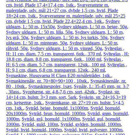
cm, hvid, Plade 17,4×17,4 cm, 1stk.
,
Svæveramme m.
malerplade, udv. mål 21×27 cm, dybde 1,5 cm, hvid, Plade
18×24 cm, 1stk.
,
Svæveramme m. malerplade, udv. mål 25×25
cm, dybde 1,5 cm, hvid, Plade 22,4×22,4 cm, 1stk.
,
Sydney
uldgarn, L: 50 m, 15x50g
,
Sydney uldgarn, L: 50 m, beige, 50g
,
Sydney uldgarn, L: 50 m, lilla, 50g
,
Sydney uldgarn, L: 50 m,
lys grå, 50g
,
Sydney uldgarn, L: 50 m, lys turkis, 50g
,
Sydney
uldgarn, L: 50 m, mintgrøn, 50g
,
Sydney uldgarn, L: 50 m,
råhvid, 50g
,
Sydney uldgarn, L: 50 m, vinrød, 50g
,
Sylteglas ,
H: 11 cm, diam. 7,5 cm, transparent, 6stk., 370 ml
,
Sylteglas , H:
18,8 cm, diam. 8,8 cm, transparent, 6stk., 1000 ml
,
Sylteglas ,
H: 6,5 cm, diam. 5,7 cm, transparent, 12stk., 100 ml
,
Sylteglas ,
H: 9,1 cm, diam. 6,8 cm, transparent, 12stk., 240 ml
,
Symaskine, Husqvarna H Class E20 m/nåletråder, 1stk.
,
Symaskinenåle, nr. 70+80+90+100 , 10stk.
,
Symaskinenåle, nr.
80 , 10stk.
,
Symaskinespoler, 1sæt
,
Synåle, L: 35-45 mm, nr. 3-7
, 30ass.
,
Syophæng, str. 4,8-7,6 cm, sort, 42stk.
,
Syplast, str.
14×14 cm, hulstr. 3×3 mm, sort, 5ark
,
Syskrin, str. 24×16,3×19
cm, kejsertræ, 1stk.
,
Systemkasse, str. 27×19 cm, hulstr. 5×4,5
cm, 1stk.
,
Sytråd, beige, bomuld, 1x1000m
,
Sytråd, bomuld,
20x1000m
,
Sytråd, brun, bomuld, 1000m
,
Sytråd, grøn, bomuld,
1000m
,
Sytråd, grå, bomuld, 1x1000m
,
Sytråd, gul, bomuld,
1000m
,
Sytråd, guld, 100m
,
Sytråd, gylden, bomuld, 1000m
,
Sytråd, hvid, bomuld, 1000m
,
Sytråd, hvid, polyester, 1000m
,