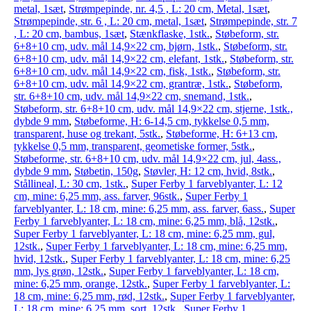
metal, 1sæt
,
Strømpepinde, nr. 4,5 , L: 20 cm, Metal, 1sæt
,
Strømpepinde, str. 6 , L: 20 cm, metal, 1sæt
,
Strømpepinde, str. 7
, L: 20 cm, bambus, 1sæt
,
Stænkflaske, 1stk.
,
Støbeform, str.
6+8+10 cm, udv. mål 14,9×22 cm, bjørn, 1stk.
,
Støbeform, str.
6+8+10 cm, udv. mål 14,9×22 cm, elefant, 1stk.
,
Støbeform, str.
6+8+10 cm, udv. mål 14,9×22 cm, fisk, 1stk.
,
Støbeform, str.
6+8+10 cm, udv. mål 14,9×22 cm, grantræ, 1stk.
,
Støbeform,
str. 6+8+10 cm, udv. mål 14,9×22 cm, snemand, 1stk.
,
Støbeform, str. 6+8+10 cm, udv. mål 14,9×22 cm, stjerne, 1stk.,
dybde 9 mm
,
Støbeforme, H: 6-14,5 cm, tykkelse 0,5 mm,
transparent, huse og trekant, 5stk.
,
Støbeforme, H: 6+13 cm,
tykkelse 0,5 mm, transparent, geometiske former, 5stk.
,
Støbeforme, str. 6+8+10 cm, udv. mål 14,9×22 cm, jul, 4ass.,
dybde 9 mm
,
Støbetin, 150g
,
Støvler, H: 12 cm, hvid, 8stk.
,
Stållineal, L: 30 cm, 1stk.
,
Super Ferby 1 farveblyanter, L: 12
cm, mine: 6,25 mm, ass. farver, 96stk.
,
Super Ferby 1
farveblyanter, L: 18 cm, mine: 6,25 mm, ass. farver, 6ass.
,
Super
Ferby 1 farveblyanter, L: 18 cm, mine: 6,25 mm, blå, 12stk.
,
Super Ferby 1 farveblyanter, L: 18 cm, mine: 6,25 mm, gul,
12stk.
,
Super Ferby 1 farveblyanter, L: 18 cm, mine: 6,25 mm,
hvid, 12stk.
,
Super Ferby 1 farveblyanter, L: 18 cm, mine: 6,25
mm, lys grøn, 12stk.
,
Super Ferby 1 farveblyanter, L: 18 cm,
mine: 6,25 mm, orange, 12stk.
,
Super Ferby 1 farveblyanter, L:
18 cm, mine: 6,25 mm, rød, 12stk.
,
Super Ferby 1 farveblyanter,
L: 18 cm, mine: 6,25 mm, sort, 12stk.
,
Super Ferby 1