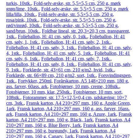
turkis, 10stk.
,
Fold-selv-æske, str. 5,5×5,5 cm, 250 g, mørk
grøn/lime, 10stk.
,
Fold-selv-æske, str. 5,5×5,5 cm, 250 g, mørk
lilla/lilla, 10stk.
,
Fold-selv-æske, str. 5,5×5,5 cm, 250 g,
rosa/pink, 10stk.
,
Fold-selv-æske, str. 5,5×5,5 cm, 250 g,
rød/vinrød, 10stk.
,
Fold-selv-æske, str. 5,5×5,5 cm, 250 g,
sand/brun, 10stk.
,
Foldbar lineal, str. 20,3×20,3 cm, transparent,
1stk.
,
Folieballon, H: 41 cm, sølv, 0, 1stk.
,
Folieballon, H: 41
cm, sølv, 1, 1stk.
,
Folieballon, H: 41 cm, sølv, 2, 1stk.
,
Folieballon, H: 41 cm, sølv, 3, 1stk.
,
Folieballon, H: 41 cm, sølv,
4, 1stk.
,
Folieballon, H: 41 cm, sølv, 5, 1stk.
,
Folieballon, H: 41
cm, sølv, 6, 1stk.
,
Folieballon, H: 41 cm, sølv, 7, 1stk.
,
Folieballon, H: 41 cm, sølv, 8, 1stk.
,
Folieballon, H: 41 cm, sølv,
9, 1stk.
,
Forklæde, str. 43×61 cm, 210 g/m2, hvid, 1stk.
,
Forklæde, str. 66×89 cm, 210 g/m2, sort, 1stk.
,
Forsvindingspen,
1stk.
,
Fortykker, 250ml
,
Forårskarton, A5 148×210 mm, 180 g,
ass. farver, 60ass. ark
,
Fotohjørner, 10 mm, creme, 108stk.
,
Fotohjørner, 10 mm, klar, 250stk.
,
Fotohjørner, 10 mm, sort,
108stk.
,
Fotorammer, str. 17,5×12,5×0,4 cm, udskæring: 10×7
cm, 3stk.
,
Fransk karton, A4 210×297 mm, 160 g, Apple Green,
1ark
,
Fransk karton, A4 210×297 mm, 160 g, ass. farver, 16ass.
ark
,
Fransk karton, A4 210×297 mm, 160 g, Azure, 1ark
,
Fransk
karton, A4 210×297 mm, 160 g, Black, 1ark
,
Fransk karton, A4
210×297 mm, 160 g, Blue Berry, 1ark
,
Fransk karton, A4
210×297 mm, 160 g, burgundy, 1ark
,
Fransk karton, A4
210×297 mm, 160 g, Canary, 1ark
,
Fransk karton, A4 210×297