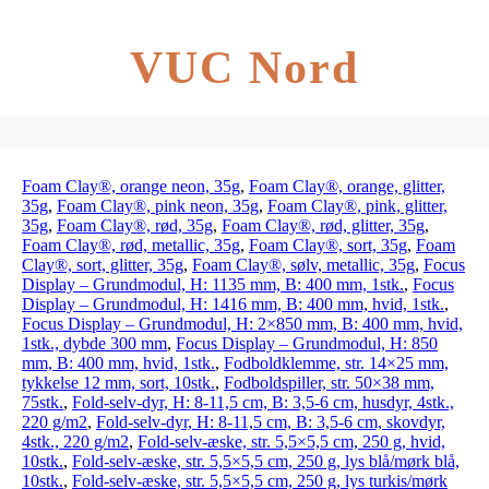
VUC Nord
Foam Clay®, orange neon, 35g
,
Foam Clay®, orange, glitter,
35g
,
Foam Clay®, pink neon, 35g
,
Foam Clay®, pink, glitter,
35g
,
Foam Clay®, rød, 35g
,
Foam Clay®, rød, glitter, 35g
,
Foam Clay®, rød, metallic, 35g
,
Foam Clay®, sort, 35g
,
Foam
Clay®, sort, glitter, 35g
,
Foam Clay®, sølv, metallic, 35g
,
Focus
Display – Grundmodul, H: 1135 mm, B: 400 mm, 1stk.
,
Focus
Display – Grundmodul, H: 1416 mm, B: 400 mm, hvid, 1stk.
,
Focus Display – Grundmodul, H: 2×850 mm, B: 400 mm, hvid,
1stk., dybde 300 mm
,
Focus Display – Grundmodul, H: 850
mm, B: 400 mm, hvid, 1stk.
,
Fodboldklemme, str. 14×25 mm,
tykkelse 12 mm, sort, 10stk.
,
Fodboldspiller, str. 50×38 mm,
75stk.
,
Fold-selv-dyr, H: 8-11,5 cm, B: 3,5-6 cm, husdyr, 4stk.,
220 g/m2
,
Fold-selv-dyr, H: 8-11,5 cm, B: 3,5-6 cm, skovdyr,
4stk., 220 g/m2
,
Fold-selv-æske, str. 5,5×5,5 cm, 250 g, hvid,
10stk.
,
Fold-selv-æske, str. 5,5×5,5 cm, 250 g, lys blå/mørk blå,
10stk.
,
Fold-selv-æske, str. 5,5×5,5 cm, 250 g, lys turkis/mørk