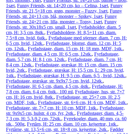
sort, monster, 1sæt
,
Funny Friends, str. 14×20 cm, bamse – Bob,
1sæt
,
Funny Friends, str. 14×20 cm, ko – Celina, 1sæt
,
Funny
Friends, str. 21,5×18 cm, grøn, monster – Fuzzy, 1sæt
,
Funny
Friends, str. 24×13 cm, blå, monster – Spikey, 1sæt
,
Funny
Friends, str. 24×21 cm, lilla, monster – Topsy, 1sæt
,
Funny
Friends, str. 30x18x5 cm, small, 1sæt
,
Fyrfadsholder, diam. 5
cm, H: 3,5 cm, 8stk.
,
Fyrfadsholdere, H: 8,5+11 cm, diam.
7,5+8 cm, hvid, 6stk.
,
Fyrfadsstage med stjerner, diam. 7 cm, H:
6,5 cm, hvid, 12stk.
,
Fyrfadsstage, blomst, diam. 12 cm, H: 5
cm, 12stk.
,
Fyrfadsstage, diam. 15 cm, H: 18 mm, MDF, 1stk.
,
Fyrfadsstage, diam. 4,5 cm, H: 6,5 cm, 12stk.
,
Fyrfadsstage,
diam. 5,7 cm, H: 8,1 cm, 12stk.
,
Fyrfadsstage, diam. 7 cm, H:
8,4 cm, 12stk.
,
Fyrfadsstage, græskar, H: 15 cm, diam. 15 cm,
hvid, 2stk.
,
Fyrfadsstage, græskar, H: 15,5 cm, L: 29 cm, hvid,
1stk.
,
Fyrfadsstage, græskar, H: 9,5 cm, diam. 6,5 , hvid, 12stk.
,
Fyrfadsstage, græskar, str. 9x9x7,5 cm, hvid, 12stk.
,
Fyrfadsstage, H: 6,5 cm, diam. 4,5 cm, 4stk.
,
Fyrfadsstage, H:
7,8 cm, diam. 6,4 cm, 6stk., 100 ml
,
Fyrfadsstage, hus, str. 7×7
cm, H: 16 cm, hvid, 8stk.
,
Fyrfadsstage, str. 25×7 cm, H: 2,5
cm, MDF, 1stk.
,
Fyrfadsstage, str. 6×6 cm, H: 6 cm, MDF, 1stk.
,
Fyrfadsstage, str. 7×7 cm, H: 10 cm, MDF, 1stk.
,
Fyrfadsstage,
str. 9x9x5 cm, hulstr. 4 cm, fyr, 2stk.
,
Fyrfadsstager, diam. 4,5-
7,3 cm, H: 5,3-9,2 cm, 72stk.
,
Fyrrekogler, diam. 40 mm, ca. 60
stk., 500g
,
Fyrtårn, H: 25 cm, diam. 10 cm, kejsertræ, 1stk.
,
Fyrtårne, str. 13,5×6 cm, str. 18×8 cm, kejsertræ, 2stk.
,
Fødder