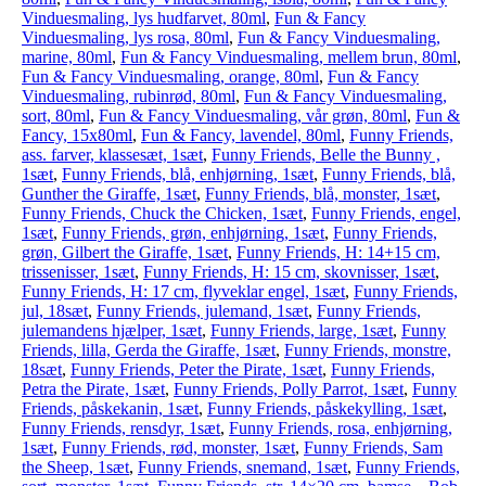
Vinduesmaling, lys hudfarvet, 80ml
,
Fun & Fancy
Vinduesmaling, lys rosa, 80ml
,
Fun & Fancy Vinduesmaling,
marine, 80ml
,
Fun & Fancy Vinduesmaling, mellem brun, 80ml
,
Fun & Fancy Vinduesmaling, orange, 80ml
,
Fun & Fancy
Vinduesmaling, rubinrød, 80ml
,
Fun & Fancy Vinduesmaling,
sort, 80ml
,
Fun & Fancy Vinduesmaling, vår grøn, 80ml
,
Fun &
Fancy, 15x80ml
,
Fun & Fancy, lavendel, 80ml
,
Funny Friends,
ass. farver, klassesæt, 1sæt
,
Funny Friends, Belle the Bunny ,
1sæt
,
Funny Friends, blå, enhjørning, 1sæt
,
Funny Friends, blå,
Gunther the Giraffe, 1sæt
,
Funny Friends, blå, monster, 1sæt
,
Funny Friends, Chuck the Chicken, 1sæt
,
Funny Friends, engel,
1sæt
,
Funny Friends, grøn, enhjørning, 1sæt
,
Funny Friends,
grøn, Gilbert the Giraffe, 1sæt
,
Funny Friends, H: 14+15 cm,
trissenisser, 1sæt
,
Funny Friends, H: 15 cm, skovnisser, 1sæt
,
Funny Friends, H: 17 cm, flyveklar engel, 1sæt
,
Funny Friends,
jul, 18sæt
,
Funny Friends, julemand, 1sæt
,
Funny Friends,
julemandens hjælper, 1sæt
,
Funny Friends, large, 1sæt
,
Funny
Friends, lilla, Gerda the Giraffe, 1sæt
,
Funny Friends, monstre,
18sæt
,
Funny Friends, Peter the Pirate, 1sæt
,
Funny Friends,
Petra the Pirate, 1sæt
,
Funny Friends, Polly Parrot, 1sæt
,
Funny
Friends, påskekanin, 1sæt
,
Funny Friends, påskekylling, 1sæt
,
Funny Friends, rensdyr, 1sæt
,
Funny Friends, rosa, enhjørning,
1sæt
,
Funny Friends, rød, monster, 1sæt
,
Funny Friends, Sam
the Sheep, 1sæt
,
Funny Friends, snemand, 1sæt
,
Funny Friends,