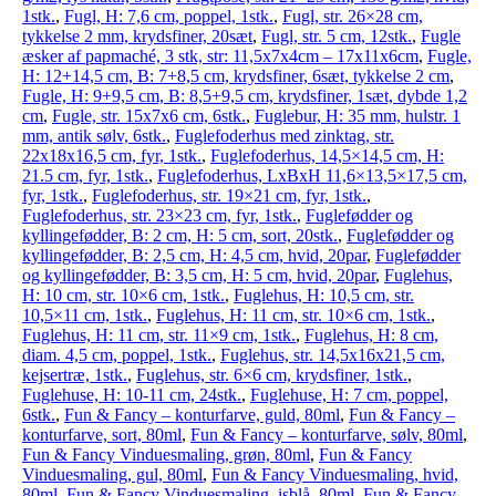
1stk.
,
Fugl, H: 7,6 cm, poppel, 1stk.
,
Fugl, str. 26×28 cm,
tykkelse 2 mm, krydsfiner, 20sæt
,
Fugl, str. 5 cm, 12stk.
,
Fugle
æsker af papmaché, 3 stk, str: 11,5x7x4cm – 17x11x6cm
,
Fugle,
H: 12+14,5 cm, B: 7+8,5 cm, krydsfiner, 6sæt, tykkelse 2 cm
,
Fugle, H: 9+9,5 cm, B: 8,5+9,5 cm, krydsfiner, 1sæt, dybde 1,2
cm
,
Fugle, str. 15x7x6 cm, 6stk.
,
Fuglebur, H: 35 mm, hulstr. 1
mm, antik sølv, 6stk.
,
Fuglefoderhus med zinktag, str.
22x18x16,5 cm, fyr, 1stk.
,
Fuglefoderhus, 14,5×14,5 cm, H:
21.5 cm, fyr, 1stk.
,
Fuglefoderhus, LxBxH 11,6×13,5×17,5 cm,
fyr, 1stk.
,
Fuglefoderhus, str. 19×21 cm, fyr, 1stk.
,
Fuglefoderhus, str. 23×23 cm, fyr, 1stk.
,
Fuglefødder og
kyllingefødder, B: 2 cm, H: 5 cm, sort, 20stk.
,
Fuglefødder og
kyllingefødder, B: 2,5 cm, H: 4,5 cm, hvid, 20par
,
Fuglefødder
og kyllingefødder, B: 3,5 cm, H: 5 cm, hvid, 20par
,
Fuglehus,
H: 10 cm, str. 10×6 cm, 1stk.
,
Fuglehus, H: 10,5 cm, str.
10,5×11 cm, 1stk.
,
Fuglehus, H: 11 cm, str. 10×6 cm, 1stk.
,
Fuglehus, H: 11 cm, str. 11×9 cm, 1stk.
,
Fuglehus, H: 8 cm,
diam. 4,5 cm, poppel, 1stk.
,
Fuglehus, str. 14,5x16x21,5 cm,
kejsertræ, 1stk.
,
Fuglehus, str. 6×6 cm, krydsfiner, 1stk.
,
Fuglehuse, H: 10-11 cm, 24stk.
,
Fuglehuse, H: 7 cm, poppel,
6stk.
,
Fun & Fancy – konturfarve, guld, 80ml
,
Fun & Fancy –
konturfarve, sort, 80ml
,
Fun & Fancy – konturfarve, sølv, 80ml
,
Fun & Fancy Vinduesmaling, grøn, 80ml
,
Fun & Fancy
Vinduesmaling, gul, 80ml
,
Fun & Fancy Vinduesmaling, hvid,
80ml
,
Fun & Fancy Vinduesmaling, isblå, 80ml
,
Fun & Fancy