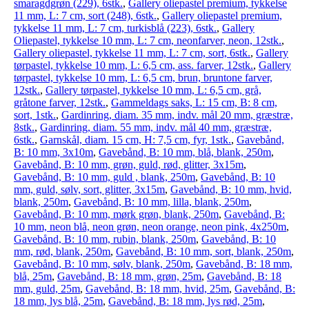
smaragdgrøn (229), 6stk.
,
Gallery oliepastel premium, tykkelse
11 mm, L: 7 cm, sort (248), 6stk.
,
Gallery oliepastel premium,
tykkelse 11 mm, L: 7 cm, turkisblå (223), 6stk.
,
Gallery
Oliepastel, tykkelse 10 mm, L: 7 cm, neonfarver, neon, 12stk.
,
Gallery oliepastel, tykkelse 11 mm, L: 7 cm, sort, 6stk.
,
Gallery
tørpastel, tykkelse 10 mm, L: 6,5 cm, ass. farver, 12stk.
,
Gallery
tørpastel, tykkelse 10 mm, L: 6,5 cm, brun, bruntone farver,
12stk.
,
Gallery tørpastel, tykkelse 10 mm, L: 6,5 cm, grå,
gråtone farver, 12stk.
,
Gammeldags saks, L: 15 cm, B: 8 cm,
sort, 1stk.
,
Gardinring, diam. 35 mm, indv. mål 20 mm, græstræ,
8stk.
,
Gardinring, diam. 55 mm, indv. mål 40 mm, græstræ,
6stk.
,
Garnskål, diam. 15 cm, H: 7,5 cm, fyr, 1stk.
,
Gavebånd,
B: 10 mm, 3x10m
,
Gavebånd, B: 10 mm, blå, blank, 250m
,
Gavebånd, B: 10 mm, grøn, guld, rød, glitter, 3x15m
,
Gavebånd, B: 10 mm, guld , blank, 250m
,
Gavebånd, B: 10
mm, guld, sølv, sort, glitter, 3x15m
,
Gavebånd, B: 10 mm, hvid,
blank, 250m
,
Gavebånd, B: 10 mm, lilla, blank, 250m
,
Gavebånd, B: 10 mm, mørk grøn, blank, 250m
,
Gavebånd, B:
10 mm, neon blå, neon grøn, neon orange, neon pink, 4x250m
,
Gavebånd, B: 10 mm, rubin, blank, 250m
,
Gavebånd, B: 10
mm, rød, blank, 250m
,
Gavebånd, B: 10 mm, sort, blank, 250m
,
Gavebånd, B: 10 mm, sølv, blank, 250m
,
Gavebånd, B: 18 mm,
blå, 25m
,
Gavebånd, B: 18 mm, grøn, 25m
,
Gavebånd, B: 18
mm, guld, 25m
,
Gavebånd, B: 18 mm, hvid, 25m
,
Gavebånd, B:
18 mm, lys blå, 25m
,
Gavebånd, B: 18 mm, lys rød, 25m
,