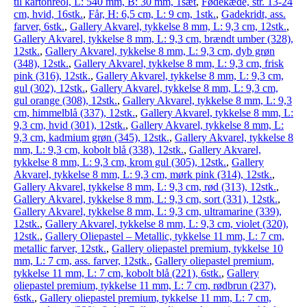
til kartonreol, L: 540 mm, B: 30 mm, 1sæt
,
Fødekæde, str. 13-24
cm, hvid, 16stk.
,
Får, H: 6,5 cm, L: 9 cm, 1stk.
,
Gadekridt, ass.
farver, 6stk.
,
Gallery Akvarel, tykkelse 8 mm, L: 9,3 cm, 12stk.
,
Gallery Akvarel, tykkelse 8 mm, L: 9,3 cm, brændt umber (328),
12stk.
,
Gallery Akvarel, tykkelse 8 mm, L: 9,3 cm, dyb grøn
(348), 12stk.
,
Gallery Akvarel, tykkelse 8 mm, L: 9,3 cm, frisk
pink (316), 12stk.
,
Gallery Akvarel, tykkelse 8 mm, L: 9,3 cm,
gul (302), 12stk.
,
Gallery Akvarel, tykkelse 8 mm, L: 9,3 cm,
gul orange (308), 12stk.
,
Gallery Akvarel, tykkelse 8 mm, L: 9,3
cm, himmelblå (337), 12stk.
,
Gallery Akvarel, tykkelse 8 mm, L:
9,3 cm, hvid (301), 12stk.
,
Gallery Akvarel, tykkelse 8 mm, L:
9,3 cm, kadmium grøn (345), 12stk.
,
Gallery Akvarel, tykkelse 8
mm, L: 9,3 cm, kobolt blå (338), 12stk.
,
Gallery Akvarel,
tykkelse 8 mm, L: 9,3 cm, krom gul (305), 12stk.
,
Gallery
Akvarel, tykkelse 8 mm, L: 9,3 cm, mørk pink (314), 12stk.
,
Gallery Akvarel, tykkelse 8 mm, L: 9,3 cm, rød (313), 12stk.
,
Gallery Akvarel, tykkelse 8 mm, L: 9,3 cm, sort (331), 12stk.
,
Gallery Akvarel, tykkelse 8 mm, L: 9,3 cm, ultramarine (339),
12stk.
,
Gallery Akvarel, tykkelse 8 mm, L: 9,3 cm, violet (320),
12stk.
,
Gallery Oliepastel – Metallic, tykkelse 11 mm, L: 7 cm,
metallic farver, 12stk.
,
Gallery oliepastel premium, tykkelse 10
mm, L: 7 cm, ass. farver, 12stk.
,
Gallery oliepastel premium,
tykkelse 11 mm, L: 7 cm, kobolt blå (221), 6stk.
,
Gallery
oliepastel premium, tykkelse 11 mm, L: 7 cm, rødbrun (237),
6stk.
,
Gallery oliepastel premium, tykkelse 11 mm, L: 7 cm,