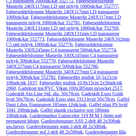
C5 transparent 1000stk/kar 552772
,
Følgeseddelslomme
MasterIn 240X117mm LD rød m/tryk 1000stk/kar 552777
,
Følgeseddelslomme MasterIn 240X117mm LD transparent
1000stk/kar
,
Følgeseddelslomme MasterIn 240X117mm LD
transparent m/tryk 1000stk/kar 552781
,
Følgeseddelslomme
MasterIn 240X131mm LD rød m/tryk 1000stk/kar 552769
,
Følgeseddelslomme MasterIn 240X131mm LD transparent
1000stk/kar 552773
,
Følgeseddelslomme MasterIn 240X162mm
C5 rød m/tryk 1000stk/kar 552776
,
Følgeseddelslomme
MasterIn 330X245mm C4 transparent 500stk/kar 552774
,
Følgeseddelslomme MasterIn 330X245mm C4 transparent
m/tryk 500stk/kar 552770
,
Følgeseddelslomme MasterIn
340X227mm C4 transparent 500stk/kar 552786
,
Følgeseddelslomme MasterIn 340X227mm C4 transparent
m/tryk 500stk/kar 552782
,
Følgesedler grafisk 10,5x21cm
100ark/stk 1037
,
Følgesedler grafisk 10,8x15cm 2x50ark/stk
2060
,
Gadekost træ/PVC Vikan 100x385mm m/socket 2517
,
Gadeskilt Alu-Line Std. alu. 50x70cm
,
Gadeskilt Expo Gotik
hvid 50x70cm
,
Gadeskilt Expo sign 3313 hvid 50x70cm
,
Gaffel
Duni Libra Transparent 185mm 12stk/pak
,
Gaffel plast PS hvid
1041 100stk/pak
,
Gaffel plastik exclusive sort 180mm
100stk/pak
,
Gardenmarker Lumocolor 319 M M 1,0mm sort
permanent blister
,
Garderobenumre ASS 2-delt 48 2x500stk
ass.farver
,
Garderobenumre grøn 2-delt 48 2x500stk
,
Garderobenumre gul 2-delt 48 2x500stk
,
Garderobenumre lilla