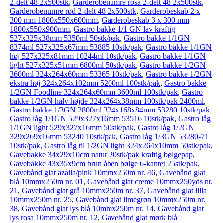
2-delt 48 2x500stk
,
Garderobenumre rosa 2-delt 48 2x500stk
,
Garderobenumre rød 2-delt 48 2x500stk
,
Garderobeskab 2 x
300 mm 1800x550x600mm
,
Garderobeskab 3 x 300 mm
1800x550x900mm
,
Gastro bakke 1/1 GN lav kraftig
527x325x38mm 5350ml 50stk/pak
,
Gastro bakke 1/1GN
8374ml 527x325x67mm 53885 10stk/pak
,
Gastro bakke 1/1GN
høj 527x325x81mm 10244ml 10stk/pak
,
Gastro bakke 1/1GN
light 527x325x51mm 6800ml 50stk/pak
,
Gastro bakke 1/2GN
3600ml 324x264x60mm 53365 10stk/pak
,
Gastro bakke 1/2GN
ekstra høj 324x264x102mm 5200ml 100stk/pak
,
Gastro bakke
1/2GN Foodline 324x264x60mm 3600ml 100stk/pak
,
Gastro
bakke 1/2GN halv højde 324x264x38mm 100stk/pak 2400ml
,
Gastro bakke 1/3GN 2800ml 324x168x84mm 53280 10stk/pak
,
Gastro låg 1/1GN 529x327x16mm 53516 10stk/pak
,
Gastro låg
1/1GN light 529x327x16mm 50stk/pak
,
Gastro låg 1/2GN
329x269x16mm 53240 10stk/pak
,
Gastro låg 1/3GN 53280-71
10stk/pak
,
Gastro låg til 1/2GN light 324x264x10mm 50stk/pak
,
Gavebakke 34x29x10cm natur 20stk/pak kraftig bølgepap
,
Gavebakke 43x35x9cm brun åben bølge 6-kantet 25stk/pak
,
Gavebånd glat azalia/pink 10mmx250m nr. 46
,
Gavebånd glat
blå 10mmx250m nr. 01
,
Gavebånd glat creme 10mmx250yds nr.
21
,
Gavebånd glat grå 10mmx250m nr. 37
,
Gavebånd glat lilla
10mmx250m nr. 25
,
Gavebånd glat limegrøn 10mmx250m nr.
38
,
Gavebånd glat lys blå 10mmx250m nr. 14
,
Gavebånd glat
lys rosa 10mmx250m nr. 12
,
Gavebånd glat mørk blå