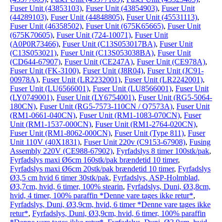
Fuser Unit (43853103)
,
Fuser Unit (43854903)
,
Fuser Unit
(44289103)
,
Fuser Unit (44848805)
,
Fuser Unit (45531113)
,
Fuser Unit (46358502)
,
Fuser Unit (675K65665)
,
Fuser Unit
(675K70605)
,
Fuser Unit (724-10071)
,
Fuser Unit
(A0P0R73466)
,
Fuser Unit (C13S053017BA)
,
Fuser Unit
(C13S053021)
,
Fuser Unit (C13S053038BA)
,
Fuser Unit
(CD644-67907)
,
Fuser Unit (CE247A)
,
Fuser Unit (CE978A)
,
Fuser Unit (FK-3100)
,
Fuser Unit (J8R04)
,
Fuser Unit (JC91-
00978A)
,
Fuser Unit (LR2232001)
,
Fuser Unit (LR2242001)
,
Fuser Unit (LU6566001)
,
Fuser Unit (LU8566001)
,
Fuser Unit
(LY0749001)
,
Fuser Unit (LY6754001)
,
Fuser Unit (RG5-5064-
180CN)
,
Fuser Unit (RG5-7573-110CN / Q7573A)
,
Fuser Unit
(RM1-0661-040CN)
,
Fuser Unit (RM1-1083-070CN)
,
Fuser
Unit (RM1-1537-000CN)
,
Fuser Unit (RM1-2764-020CN)
,
Fuser Unit (RM1-8062-000CN)
,
Fuser Unit (Type 811)
,
Fuser
Unit 110V (40X1831)
,
Fuser Unit 220v (C9153-67908)
,
Fusing
Assembly 220V (CE988-67902)
,
Fyrfadslys 8 timer 100stk/pak
,
Fyrfadslys maxi Ø6cm 160stk/pak brændetid 10 timer
,
Fyrfadslys maxi Ø6cm 20stk/pak brændetid 10 timer
,
Fyrfadslys
Ø3,5 cm hvid 6 timer 30stk/pak
,
Fyrfadslys, ASP-Holmblad,
Ø3,7cm, hvid, 6 timer, 100% stearin
,
Fyrfadslys, Duni, Ø3,8cm,
hvid, 4 timer, 100% paraffin *Denne vare tages ikke retur*
,
Fyrfadslys, Duni, Ø3,9cm, hvid, 6 timer *Denne vare tages ikke
retur*
,
Fyrfadslys, Duni, Ø3,9cm, hvid, 6 timer, 100% paraffin