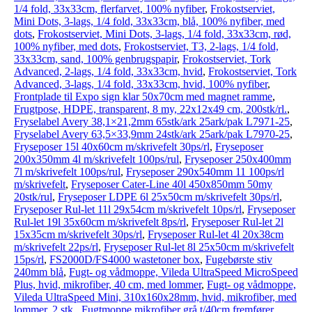
1/4 fold, 33x33cm, flerfarvet, 100% nyfiber
,
Frokostserviet,
Mini Dots, 3-lags, 1/4 fold, 33x33cm, blå, 100% nyfiber, med
dots
,
Frokostserviet, Mini Dots, 3-lags, 1/4 fold, 33x33cm, rød,
100% nyfiber, med dots
,
Frokostserviet, T3, 2-lags, 1/4 fold,
33x33cm, sand, 100% genbrugspapir
,
Frokostserviet, Tork
Advanced, 2-lags, 1/4 fold, 33x33cm, hvid
,
Frokostserviet, Tork
Advanced, 3-lags, 1/4 fold, 33x33cm, hvid, 100% nyfiber
,
Frontplade til Expo sign klar 50x70cm med magnet ramme
,
Frugtpose, HDPE, transparent, 8 my, 22x12x49 cm, 200stk/rl.
,
Fryselabel Avery 38,1×21,2mm 65stk/ark 25ark/pak L7971-25
,
Fryselabel Avery 63,5×33,9mm 24stk/ark 25ark/pak L7970-25
,
Fryseposer 15l 40x60cm m/skrivefelt 30ps/rl
,
Fryseposer
200x350mm 4l m/skrivefelt 100ps/rul
,
Fryseposer 250x400mm
7l m/skrivefelt 100ps/rul
,
Fryseposer 290x540mm 11 100ps/rl
m/skrivefelt
,
Fryseposer Cater-Line 40l 450x850mm 50my
20stk/rul
,
Fryseposer LDPE 6l 25x50cm m/skrivefelt 30ps/rl
,
Fryseposer Rul-let 11l 29x54cm m/skrivefelt 10ps/rl
,
Fryseposer
Rul-let 19l 35x60cm m/skrivefelt 8ps/rl
,
Fryseposer Rul-let 2l
15x35cm m/skrivefelt 30ps/rl
,
Fryseposer Rul-let 4l 20x38cm
m/skrivefelt 22ps/rl
,
Fryseposer Rul-let 8l 25x50cm m/skrivefelt
15ps/rl
,
FS2000D/FS4000 wastetoner box
,
Fugebørste stiv
240mm blå
,
Fugt- og vådmoppe, Vileda UltraSpeed MicroSpeed
Plus, hvid, mikrofiber, 40 cm, med lommer
,
Fugt- og vådmoppe,
Vileda UltraSpeed Mini, 310x160x28mm, hvid, mikrofiber, med
lommer, 2 stk.
,
Fugtmoppe mikrofiber grå t/40cm fremfører
,