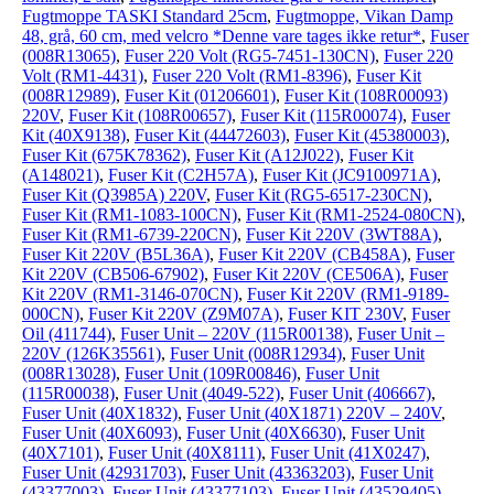
Fugtmoppe TASKI Standard 25cm
,
Fugtmoppe, Vikan Damp
48, grå, 60 cm, med velcro *Denne vare tages ikke retur*
,
Fuser
(008R13065)
,
Fuser 220 Volt (RG5-7451-130CN)
,
Fuser 220
Volt (RM1-4431)
,
Fuser 220 Volt (RM1-8396)
,
Fuser Kit
(008R12989)
,
Fuser Kit (01206601)
,
Fuser Kit (108R00093)
220V
,
Fuser Kit (108R00657)
,
Fuser Kit (115R00074)
,
Fuser
Kit (40X9138)
,
Fuser Kit (44472603)
,
Fuser Kit (45380003)
,
Fuser Kit (675K78362)
,
Fuser Kit (A12J022)
,
Fuser Kit
(A148021)
,
Fuser Kit (C2H57A)
,
Fuser Kit (JC9100971A)
,
Fuser Kit (Q3985A) 220V
,
Fuser Kit (RG5-6517-230CN)
,
Fuser Kit (RM1-1083-100CN)
,
Fuser Kit (RM1-2524-080CN)
,
Fuser Kit (RM1-6739-220CN)
,
Fuser Kit 220V (3WT88A)
,
Fuser Kit 220V (B5L36A)
,
Fuser Kit 220V (CB458A)
,
Fuser
Kit 220V (CB506-67902)
,
Fuser Kit 220V (CE506A)
,
Fuser
Kit 220V (RM1-3146-070CN)
,
Fuser Kit 220V (RM1-9189-
000CN)
,
Fuser Kit 220V (Z9M07A)
,
Fuser KIT 230V
,
Fuser
Oil (411744)
,
Fuser Unit – 220V (115R00138)
,
Fuser Unit –
220V (126K35561)
,
Fuser Unit (008R12934)
,
Fuser Unit
(008R13028)
,
Fuser Unit (109R00846)
,
Fuser Unit
(115R00038)
,
Fuser Unit (4049-522)
,
Fuser Unit (406667)
,
Fuser Unit (40X1832)
,
Fuser Unit (40X1871) 220V – 240V
,
Fuser Unit (40X6093)
,
Fuser Unit (40X6630)
,
Fuser Unit
(40X7101)
,
Fuser Unit (40X8111)
,
Fuser Unit (41X0247)
,
Fuser Unit (42931703)
,
Fuser Unit (43363203)
,
Fuser Unit
(43377003)
,
Fuser Unit (43377103)
,
Fuser Unit (43529405)
,