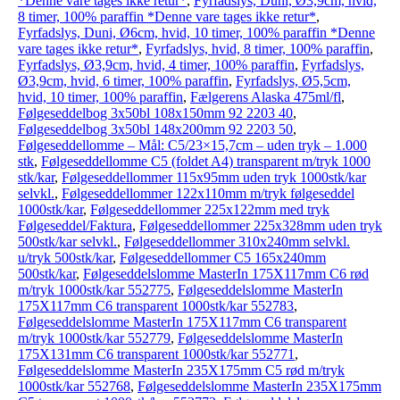
*Denne vare tages ikke retur*
,
Fyrfadslys, Duni, Ø3,9cm, hvid,
8 timer, 100% paraffin *Denne vare tages ikke retur*
,
Fyrfadslys, Duni, Ø6cm, hvid, 10 timer, 100% paraffin *Denne
vare tages ikke retur*
,
Fyrfadslys, hvid, 8 timer, 100% paraffin
,
Fyrfadslys, Ø3,9cm, hvid, 4 timer, 100% paraffin
,
Fyrfadslys,
Ø3,9cm, hvid, 6 timer, 100% paraffin
,
Fyrfadslys, Ø5,5cm,
hvid, 10 timer, 100% paraffin
,
Fælgerens Alaska 475ml/fl
,
Følgeseddelbog 3x50bl 108x150mm 92 2203 40
,
Følgeseddelbog 3x50bl 148x200mm 92 2203 50
,
Følgeseddellomme – Mål: C5/23×15,7cm – uden tryk – 1.000
stk
,
Følgeseddellomme C5 (foldet A4) transparent m/tryk 1000
stk/kar
,
Følgeseddellommer 115x95mm uden tryk 1000stk/kar
selvkl.
,
Følgeseddellommer 122x110mm m/tryk følgeseddel
1000stk/kar
,
Følgeseddellommer 225x122mm med tryk
Følgeseddel/Faktura
,
Følgeseddellommer 225x328mm uden tryk
500stk/kar selvkl.
,
Følgeseddellommer 310x240mm selvkl.
u/tryk 500stk/kar
,
Følgeseddellommer C5 165x240mm
500stk/kar
,
Følgeseddelslomme MasterIn 175X117mm C6 rød
m/tryk 1000stk/kar 552775
,
Følgeseddelslomme MasterIn
175X117mm C6 transparent 1000stk/kar 552783
,
Følgeseddelslomme MasterIn 175X117mm C6 transparent
m/tryk 1000stk/kar 552779
,
Følgeseddelslomme MasterIn
175X131mm C6 transparent 1000stk/kar 552771
,
Følgeseddelslomme MasterIn 235X175mm C5 rød m/tryk
1000stk/kar 552768
,
Følgeseddelslomme MasterIn 235X175mm