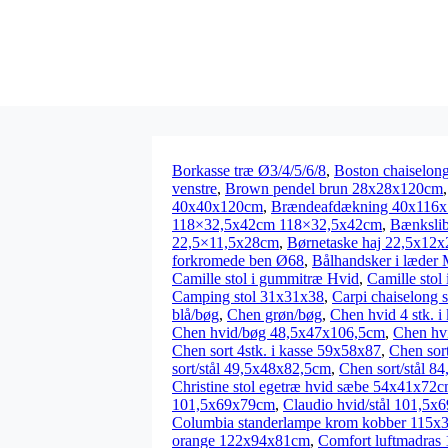
Borkasse træ Ø3/4/5/6/8
,
Boston chaiselong
venstre
,
Brown pendel brun 28x28x120cm
40x40x120cm
,
Brændeafdækning 40x116
118×32,5x42cm 118×32,5x42cm
,
Bænksli
22,5×11,5x28cm
,
Børnetaske haj 22,5x12
forkromede ben Ø68
,
Bålhandsker i læder
Camille stol i gummitræ Hvid
,
Camille stol
Camping stol 31x31x38
,
Carpi chaiselong s
blå/bøg
,
Chen grøn/bøg
,
Chen hvid 4 stk. 
Chen hvid/bøg 48,5x47x106,5cm
,
Chen hv
Chen sort 4stk. i kasse 59x58x87
,
Chen sor
sort/stål 49,5x48x82,5cm
,
Chen sort/stål 8
Christine stol egetræ hvid sæbe 54x41x72
101,5x69x79cm
,
Claudio hvid/stål 101,5
Columbia standerlampe krom kobber 115
orange 122x94x81cm
,
Comfort luftmadra