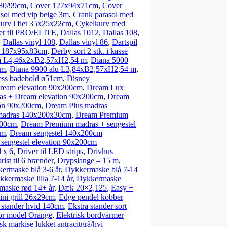
x80/99cm
,
Cover 127x94x71cm
,
Cover
sol med vip beige 3m
,
Crank parasol med
urv i flet 35x25x22cm
,
Cykelkurv med
er til PRO/ELITE
,
Dallas 1012
,
Dallas 108
,
,
Dallas vinyl 108
,
Dallas vinyl 86
,
Dartspil
rå 187x95x83cm
,
Derby sort 2 stk. i kasse
å L4,46x2xB2,57xH2,54 m
,
Diana 5000
 m
,
Diana 9900 alu L3,84xB2,57xH2,54 m
,
ess badebold ø51cm
,
Disney
ream elevation 90x200cm
,
Dream Lux
s + Dream elevation 90x200cm
,
Dream
ion 90x200cm
,
Dream Plus madras
madras 140x200x30cm
,
Dream Premium
200cm
,
Dream Premium madras + sengestel
cm
,
Dream sengestel 140x200cm
sengestel elevation 90x200cm
 x 6
,
Driver til LED strips
,
Drivhus
rist til 6 brænder
,
Drypslange – 15 m
,
ermaske blå 3-6 år
,
Dykkermaske blå 7-14
kermaske lilla 7-14 år
,
Dykkermaske
aske rød 14+ år
,
Dæk 20×2,125
,
Easy +
ni grill 26x29cm
,
Edge pendel kobber
 stander hvid 140cm
,
Ekstra stander sort
or model Orange
,
Elektrisk bordvarmer
isk markise lukket antracitgrå/hvi