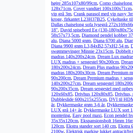
højre 285x107x80/99cm
,
Como chaiselong 
128x71cm
,
Cover vandtæt 100x100x71cm
vip grå 3m
,
Crank parasol med vip navy 3
kroge, firkantet L23H37B25
,
Cykeltaske ti
Dallas chaiselong sofa lysegrå 272x169x6
18"
,
David spisebord Eg (130-180)x80x75
58x57x73,5cm
,
Diamond pendel kobber 3
alu
,
Diana 5000 grøn
,
Diana 6700 alu
,
Dian
Diana 9900 grøn L3,84xB2,57xH2,54 m
,
D
swømmevinger Minnie 23x15cm
,
Dobbelt 
madras 140x200x24cm
,
Dream Lux madra
LUX madras + sengestel 90x200cm
,
Dream
180x200x24cm
,
Dream Plus madras 90x2
madras 180x200x30cm
,
Dream Premium m
90x200cm
,
Dream Premium madras + seng
140x200x27cm
,
Dream sengestel 180x20
90x200x35cm
,
Dream sengestel med opbe
120x60x85
,
Drivhus 120x80x85
,
Drivhus,
Dubbleslide 600x215x255cm
,
DVI til HDM
år
,
Dykkermaske grøn 3-6 år
,
Dykkermaske 
LUX grå 14+ år
,
Dykkermaske LUX sort 1
montering
,
Easy pool maxi
,
Econ pendel hv
35x35x120cm
,
Ekspansionsbolt 16mm 16
120cm
,
Ekstra stander sort 140 cm
,
Ekstra Ø
2100w
,
Elektrisk markise lukket antracit/