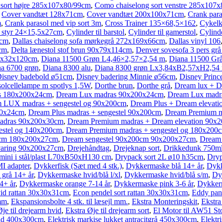
sort højre 285x107x80/99cm
,
Como chaiselong sort venstre 285x107
,
Cover vandtæt 128x71cm
,
Cover vandtæt 200x100x71cm
,
Crank para
m
,
Crank parasol med vip sort 3m
,
Cross Trainer 135×68,5×162
,
Cykelk
l styr 24×15,5x27cm
,
Cylinder til barstol
,
Cylinder til gamerstol
,
Cylind
6cm
,
Dallas chaiselong sofa mørkegrå 272x169x66cm
,
Dallas vinyl 106
cm
,
Delta lænestol stof brun 90x79x114cm
,
Denver sovesofa 3 pers g
7x32x120cm
,
Diana 11500 Grøn L4,46×2,57×2,54 m
,
Diana 11500 Gr
a 6700 grøn
,
Diana 8300 alu
,
Diana 8300 grøn Lx3,84xB2,57xH2,54
isney badebold ø51cm
,
Disney badering Minnie ø56cm
,
Disney Princ
solcellelampe m spotlys 1,5W
,
Dorthe brun
,
Dorthe grå
,
Dream lux + D
s 180x200x24cm
,
Dream Lux madras 90x200x24cm
,
Dream Lux madra
 LUX madras + sengestel og 90x200cm
,
Dream Plus + Dream elevat
00x24cm
,
Dream Plus madras + sengestel 90x200cm
,
Dream Premium 
adras 90x200x30cm
,
Dream Premium madras + Dream elevation 90x
estel og 140x200cm
,
Dream Premium madras + sengestel og 180x200
0cm 180x200x27cm
,
Dream sengestel 90x200cm 90x200x27cm
,
Dream 
varing 90x200x27cm
,
Drejehåndtag
,
Drejeknap sort
,
Drikkedunk 750ml
 mini i stål/plast L70xB50xH130 cm
,
Drypack sort 2L ø10 h35cm
,
Dryp
I adapter
,
Dykkerfisk (Sæt med 4 stk.)
,
Dykkermaske blå 14+ år
,
Dykk
grå 14+ år
,
Dykkermaske hvid/blå l/xl
,
Dykkermaske hvid/blå s/m
,
Dyk
4+ år
,
Dykkermaske orange 7-14 år
,
Dykkermaske pink 3-6 år
,
Dykkerm
id rattan 30x30x31cm
,
Econ pendel sort rattan 30x30x31cm
,
Eddy pani
mm
,
Ekspansionsbolte 4 stk. til læsejl mm.
,
Ekstra Monteringskit
,
Ekstra
je til drejearm hvid
,
Ekstra Øje til drejearm sort
,
El Motor til AW51 St
hvid 400x300cm
,
Elektrisk markise lukket antracitgrå 450x300cm
,
Elektr