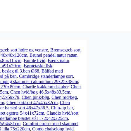
greb sort højre og venstre
,
Bremsegreb sort
an 40x40x120cm
,
Brunel pendel natur rattan
79x85x115cm
,
Bumle hvid
,
Bænk natur
nk ø91x20cm
,
Børnetaske fisk
. beslag til 3.ben Ø68
,
Bålfad med
ed på ben
,
Cambridge standerlampe sort
,
mping skammel i aluminium 29x25x38cm
,
å 230x80cm
,
Charlie køkkenredskaber
,
Chen
85cm
,
Chen hvid/bøg 46,5x48x83,5cm
,
84,5x59x79
,
Chen pink/bøg
,
Chen rød/bøg
,
cm
,
Chen sort/sort 47x45x82cm
,
Chen
er barstol sort 46x47x86,5
,
Chin-up bar
,
akeret egetræ 54x41x72cm
,
Claudio hvid/sort
derlampe børstet stål 172x42x225cm
,
22x94x81cm
,
Comfort cruiser med skammel
 lilla 75x220cm
,
Como chaiselong hvid