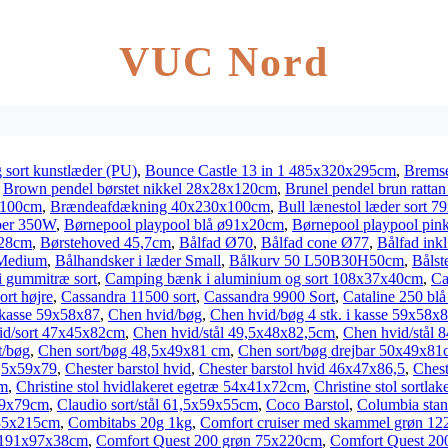
VUC Nord
 sort kunstlæder (PU)
,
Bounce Castle 13 in 1 485x320x295cm
,
Bremse
,
Brown pendel børstet nikkel 28x28x120cm
,
Brunel pendel brun ratt
x100cm
,
Brændeafdækning 40x230x100cm
,
Bull lænestol læder sort 
ber 350W
,
Børnepool playpool blå ø91x20cm
,
Børnepool playpool pi
x28cm
,
Børstehoved 45,7cm
,
Bålfad Ø70
,
Bålfad cone Ø77
,
Bålfad inkl
 Medium
,
Bålhandsker i læder Small
,
Bålkurv 50 L50B30H50cm
,
Bålst
 i gummitræ sort
,
Camping bænk i aluminium og sort 108x37x40cm
,
Ca
ort højre
,
Cassandra 11500 sort
,
Cassandra 9900 Sort
,
Cataline 250 bl
i kasse 59x58x87
,
Chen hvid/bøg
,
Chen hvid/bøg 4 stk. i kasse 59x58x
id/sort 47x45x82cm
,
Chen hvid/stål 49,5x48x82,5cm
,
Chen hvid/stål 
t/bøg
,
Chen sort/bøg 48,5x49x81 cm
,
Chen sort/bøg drejbar 50x49x81
4,5x59x79
,
Chester barstol hvid
,
Chester barstol hvid 46x47x86,5
,
Chest
cm
,
Christine stol hvidlakeret egetræ 54x41x72cm
,
Christine stol sortl
x69x79cm
,
Claudio sort/stål 61,5x59x55cm
,
Coco Barstol
,
Columbia stan
x35x215cm
,
Combitabs 20g 1kg
,
Comfort cruiser med skammel grøn 1
s 191x97x38cm
,
Comfort Quest 200 grøn 75x220cm
,
Comfort Quest 200