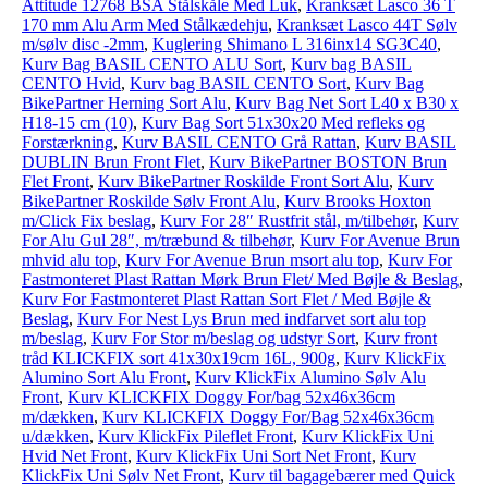
Attitude 12768 BSA Stålskåle Med Luk
,
Kranksæt Lasco 36 T
170 mm Alu Arm Med Stålkædehju
,
Kranksæt Lasco 44T Sølv
m/sølv disc -2mm
,
Kuglering Shimano L 316inx14 SG3C40
,
Kurv Bag BASIL CENTO ALU Sort
,
Kurv bag BASIL
CENTO Hvid
,
Kurv bag BASIL CENTO Sort
,
Kurv Bag
BikePartner Herning Sort Alu
,
Kurv Bag Net Sort L40 x B30 x
H18-15 cm (10)
,
Kurv Bag Sort 51x30x20 Med refleks og
Forstærkning
,
Kurv BASIL CENTO Grå Rattan
,
Kurv BASIL
DUBLIN Brun Front Flet
,
Kurv BikePartner BOSTON Brun
Flet Front
,
Kurv BikePartner Roskilde Front Sort Alu
,
Kurv
BikePartner Roskilde Sølv Front Alu
,
Kurv Brooks Hoxton
m/Click Fix beslag
,
Kurv For 28″ Rustfrit stål, m/tilbehør
,
Kurv
For Alu Gul 28″, m/træbund & tilbehør
,
Kurv For Avenue Brun
mhvid alu top
,
Kurv For Avenue Brun msort alu top
,
Kurv For
Fastmonteret Plast Rattan Mørk Brun Flet/ Med Bøjle & Beslag
,
Kurv For Fastmonteret Plast Rattan Sort Flet / Med Bøjle &
Beslag
,
Kurv For Nest Lys Brun med indfarvet sort alu top
m/beslag
,
Kurv For Stor m/beslag og udstyr Sort
,
Kurv front
tråd KLICKFIX sort 41x30x19cm 16L, 900g
,
Kurv KlickFix
Alumino Sort Alu Front
,
Kurv KlickFix Alumino Sølv Alu
Front
,
Kurv KLICKFIX Doggy For/bag 52x46x36cm
m/dækken
,
Kurv KLICKFIX Doggy For/Bag 52x46x36cm
u/dækken
,
Kurv KlickFix Pileflet Front
,
Kurv KlickFix Uni
Hvid Net Front
,
Kurv KlickFix Uni Sort Net Front
,
Kurv
KlickFix Uni Sølv Net Front
,
Kurv til bagagebærer med Quick