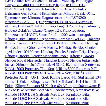
Lazer Armor Rød 54-56cm – urban – Messing
,
Hjelmlygte
Cateye Volt 400 DUPLEX for og baglygte i én – HL-
EL462RC-H
,
Hjelmlås Helmmate Grå Barn
,
Hjelmlås
Helmmate Grå voksen
,
Hjemmetræner Minoura Basic 60-R
,
Hjemmetræner Minoura Kagura smart turbo LST9200 –
Bluetooth & ANT+
,
Hjulopretter PRECIRAY-B Max aksel
ø15mm
,
Holder# Zefal Air Gizmo Large T2 x Kulsyrepatron +
,
Holder# Zefal Air Gizmo Xlarge T2 x Kulsyrepatron
,
Hometrainer BKOOL Smart Pro 2 – 1200 watt – sort/gul
,
Håndtag Bike Attitude Ergonomisk Sort Med Gel 125
,
Håndtag
Brooks Cambium Comfort Grip 130/110mm Natural
,
Håndtag
Brooks Plump Grips Læder Honey
,
Håndtag Brooks Slender
aged læder 100130mm
,
Håndtag Brooks Slender Grips Honey
,
Håndtag Brooks Slender Mandarine læder
,
Håndtag Brooks
Slender Royal blue læder
,
Håndtag Brooks Slender turkis læder
,
Indsats Shimano 3g 175mm aksel SG3C40
,
Justerbar Støtteben
,
Kliklås 5000 Protectus CL – Sort
,
Kliklås 5000 Protectus XCL
,
Kliklås 5000 Protectus XCLW – UNI – Sort
,
Kliklås 5000
Protectus XLH – UNI – Sort
,
Klinge Lasco 44T Stål fixmål 104
4 huls Til Enkel
,
Klinge Lasco 46T Stål fixmål 104 4 huls Til
Enkel
,
Klinge Shimano SLX 10sp 42t AE triple 104mm 4arm F
,
Klokke Bike Attitude Sort Med Fjederhammer
,
Krankbox Bike
Attitude 11068 BSA Stålskåle Med Luk
,
Krankbox Bike
Attitude 11868 BSA Stålskåle Med Luk
,
Krankbox Bike
Attitude 122,568 BSA Stålskåle Med L
,
Krankbox Bike