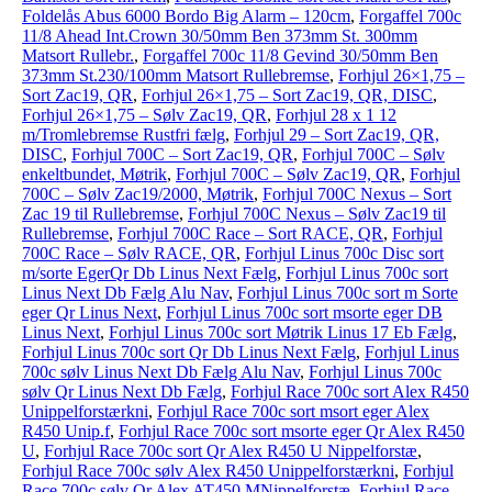
Foldelås Abus 6000 Bordo Big Alarm – 120cm
,
Forgaffel 700c
11/8 Ahead Int.Crown 30/50mm Ben 373mm St. 300mm
Matsort Rullebr.
,
Forgaffel 700c 11/8 Gevind 30/50mm Ben
373mm St.230/100mm Matsort Rullebremse
,
Forhjul 26×1,75 –
Sort Zac19, QR
,
Forhjul 26×1,75 – Sort Zac19, QR, DISC
,
Forhjul 26×1,75 – Sølv Zac19, QR
,
Forhjul 28 x 1 12
m/Tromlebremse Rustfri fælg
,
Forhjul 29 – Sort Zac19, QR,
DISC
,
Forhjul 700C – Sort Zac19, QR
,
Forhjul 700C – Sølv
enkeltbundet, Møtrik
,
Forhjul 700C – Sølv Zac19, QR
,
Forhjul
700C – Sølv Zac19/2000, Møtrik
,
Forhjul 700C Nexus – Sort
Zac 19 til Rullebremse
,
Forhjul 700C Nexus – Sølv Zac19 til
Rullebremse
,
Forhjul 700C Race – Sort RACE, QR
,
Forhjul
700C Race – Sølv RACE, QR
,
Forhjul Linus 700c Disc sort
m/sorte EgerQr Db Linus Next Fælg
,
Forhjul Linus 700c sort
Linus Next Db Fælg Alu Nav
,
Forhjul Linus 700c sort m Sorte
eger Qr Linus Next
,
Forhjul Linus 700c sort msorte eger DB
Linus Next
,
Forhjul Linus 700c sort Møtrik Linus 17 Eb Fælg
,
Forhjul Linus 700c sort Qr Db Linus Next Fælg
,
Forhjul Linus
700c sølv Linus Next Db Fælg Alu Nav
,
Forhjul Linus 700c
sølv Qr Linus Next Db Fælg
,
Forhjul Race 700c sort Alex R450
Unippelforstærkni
,
Forhjul Race 700c sort msort eger Alex
R450 Unip.f
,
Forhjul Race 700c sort msorte eger Qr Alex R450
U
,
Forhjul Race 700c sort Qr Alex R450 U Nippelforstæ
,
Forhjul Race 700c sølv Alex R450 Unippelforstærkni
,
Forhjul
Race 700c sølv Qr Alex AT450 MNippelforstæ
,
Forhjul Race