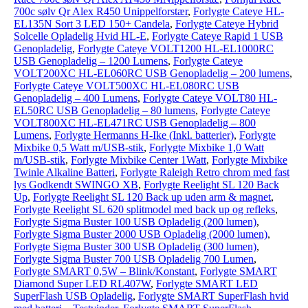
700c sølv Qr Alex R450 Unippelforstær
,
Forlygte Cateye HL-
EL135N Sort 3 LED 150+ Candela
,
Forlygte Cateye Hybrid
Solcelle Opladelig Hvid HL-E
,
Forlygte Cateye Rapid 1 USB
Genopladelig
,
Forlygte Cateye VOLT1200 HL-EL1000RC
USB Genopladelig – 1200 Lumens
,
Forlygte Cateye
VOLT200XC HL-EL060RC USB Genopladelig – 200 lumens
,
Forlygte Cateye VOLT500XC HL-EL080RC USB
Genopladelig – 400 Lumens
,
Forlygte Cateye VOLT80 HL-
EL50RC USB Genopladelig – 80 lumens
,
Forlygte Cateye
VOLT800XC HL-EL471RC USB Genopladelig – 800
Lumens
,
Forlygte Hermanns H-Ike (Inkl. batterier)
,
Forlygte
Mixbike 0,5 Watt m/USB-stik
,
Forlygte Mixbike 1,0 Watt
m/USB-stik
,
Forlygte Mixbike Center 1Watt
,
Forlygte Mixbike
Twinle Alkaline Batteri
,
Forlygte Raleigh Retro chrom med fast
lys Godkendt SWINGO XB
,
Forlygte Reelight SL 120 Back
Up
,
Forlygte Reelight SL 120 Back up uden arm & magnet
,
Forlygte Reelight SL 620 splitmodel med back up og refleks
,
Forlygte Sigma Buster 100 USB Opladelig (200 lumen)
,
Forlygte Sigma Buster 2000 USB Opladelig (2000 lumen)
,
Forlygte Sigma Buster 300 USB Opladelig (300 lumen)
,
Forlygte Sigma Buster 700 USB Opladelig 700 Lumen
,
Forlygte SMART 0,5W – Blink/Konstant
,
Forlygte SMART
Diamond Super LED RL407W
,
Forlygte SMART LED
SuperFlash USB Opladelig
,
Forlygte SMART SuperFlash hvid