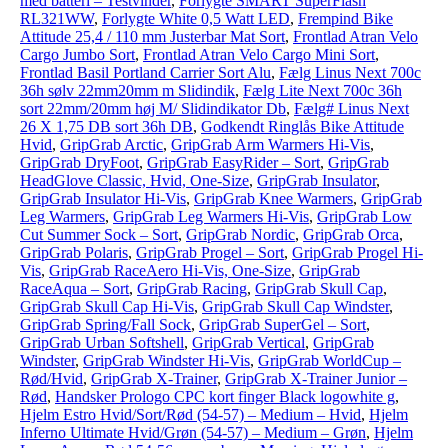
med batteri – Testvinder
,
Forlygte SMART SuperFlash
RL321WW
,
Forlygte White 0,5 Watt LED
,
Frempind Bike
Attitude 25,4 / 110 mm Justerbar Mat Sort
,
Frontlad Atran Velo
Cargo Jumbo Sort
,
Frontlad Atran Velo Cargo Mini Sort
,
Frontlad Basil Portland Carrier Sort Alu
,
Fælg Linus Next 700c
36h sølv 22mm20mm m Slidindik
,
Fælg Lite Next 700c 36h
sort 22mm/20mm høj M/ Slidindikator Db
,
Fælg# Linus Next
26 X 1,75 DB sort 36h DB
,
Godkendt Ringlås Bike Attitude
Hvid
,
GripGrab Arctic
,
GripGrab Arm Warmers Hi-Vis
,
GripGrab DryFoot
,
GripGrab EasyRider – Sort
,
GripGrab
HeadGlove Classic, Hvid, One-Size
,
GripGrab Insulator
,
GripGrab Insulator Hi-Vis
,
GripGrab Knee Warmers
,
GripGrab
Leg Warmers
,
GripGrab Leg Warmers Hi-Vis
,
GripGrab Low
Cut Summer Sock – Sort
,
GripGrab Nordic
,
GripGrab Orca
,
GripGrab Polaris
,
GripGrab Progel – Sort
,
GripGrab Progel Hi-
Vis
,
GripGrab RaceAero Hi-Vis, One-Size
,
GripGrab
RaceAqua – Sort
,
GripGrab Racing
,
GripGrab Skull Cap
,
GripGrab Skull Cap Hi-Vis
,
GripGrab Skull Cap Windster
,
GripGrab Spring/Fall Sock
,
GripGrab SuperGel – Sort
,
GripGrab Urban Softshell
,
GripGrab Vertical
,
GripGrab
Windster
,
GripGrab Windster Hi-Vis
,
GripGrab WorldCup –
Rød/Hvid
,
GripGrab X-Trainer
,
GripGrab X-Trainer Junior –
Rød
,
Handsker Prologo CPC kort finger Black logowhite g
,
Hjelm Estro Hvid/Sort/Rød (54-57) – Medium – Hvid
,
Hjelm
Inferno Ultimate Hvid/Grøn (54-57) – Medium – Grøn
,
Hjelm