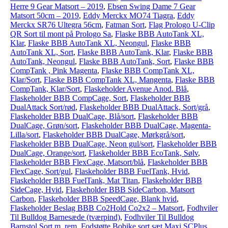
Herre 9 Gear Matsort – 2019
,
Ebsen Swing Dame 7 Gear
Matsort 50cm – 2019
,
Eddy Merckx MO74 Tiagra
,
Eddy
Merckx SR76 Ultegra 56cm
,
Fatman Sort
,
Flag Prologo U-Clip
QR Sort til mont på Prologo Sa
,
Flaske BBB AutoTank XL,
Klar
,
Flaske BBB AutoTank XL, Neongul
,
Flaske BBB
AutoTank XL, Sort
,
Flaske BBB AutoTank, Klar
,
Flaske BBB
AutoTank, Neongul
,
Flaske BBB AutoTank, Sort
,
Flaske BBB
CompTank , Pink Magenta
,
Flaske BBB CompTank XL,
Klar/Sort
,
Flaske BBB CompTank XL, Mangenta
,
Flaske BBB
CompTank, Klar/Sort
,
Flaskeholder Avenue Anod. Blå
,
Flaskeholder BBB CompCage, Sort
,
Flaskeholder BBB
DualAttack Sort/rød
,
Flaskeholder BBB DualAttack, Sort/grå
,
Flaskeholder BBB DualCage, Blå/sort
,
Flaskeholder BBB
DualCage, Grøn/sort
,
Flaskeholder BBB DualCage, Magenta-
Lilla/sort
,
Flaskeholder BBB DualCage, Mørkgrå/sort
,
Flaskeholder BBB DualCage, Neon gul/sort
,
Flaskeholder BBB
DualCage, Orange/sort
,
Flaskeholder BBB EcoTank, Sølv
,
Flaskeholder BBB FlexCage, Matsort/blå
,
Flaskeholder BBB
FlexCage, Sort/gul
,
Flaskeholder BBB FuelTank, Hvid
,
Flaskeholder BBB FuelTank, Mat Titan
,
Flaskeholder BBB
SideCage, Hvid
,
Flaskeholder BBB SideCarbon, Matsort
Carbon
,
Flaskeholder BBB SpeedCage, Blank hvid
,
Flaskeholder Beslag BBB Co2Hold Co2x2 – Matsort
,
Fodhviler
Til Bulldog Barnesæde (tværpind)
,
Fodhviler Til Bulldog
Barnstol Sort m. rem
,
Fodstøtte Bobike sort sæt Maxi SCPlus
,