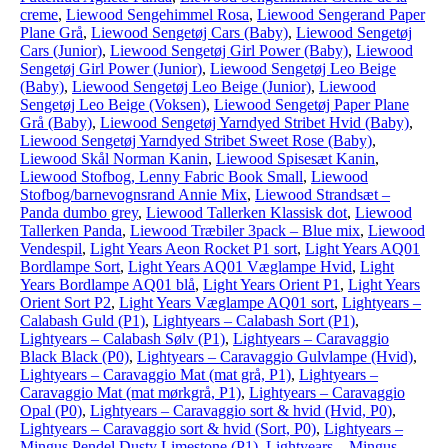
creme
,
Liewood Sengehimmel Rosa
,
Liewood Sengerand Paper
Plane Grå
,
Liewood Sengetøj Cars (Baby)
,
Liewood Sengetøj
Cars (Junior)
,
Liewood Sengetøj Girl Power (Baby)
,
Liewood
Sengetøj Girl Power (Junior)
,
Liewood Sengetøj Leo Beige
(Baby)
,
Liewood Sengetøj Leo Beige (Junior)
,
Liewood
Sengetøj Leo Beige (Voksen)
,
Liewood Sengetøj Paper Plane
Grå (Baby)
,
Liewood Sengetøj Yarndyed Stribet Hvid (Baby)
,
Liewood Sengetøj Yarndyed Stribet Sweet Rose (Baby)
,
Liewood Skål Norman Kanin
,
Liewood Spisesæt Kanin
,
Liewood Stofbog, Lenny Fabric Book Small
,
Liewood
Stofbog/barnevognsrand Annie Mix
,
Liewood Strandsæt –
Panda dumbo grey
,
Liewood Tallerken Klassisk dot
,
Liewood
Tallerken Panda
,
Liewood Træbiler 3pack – Blue mix
,
Liewood
Vendespil
,
Light Years Aeon Rocket P1 sort
,
Light Years AQ01
Bordlampe Sort
,
Light Years AQ01 Væglampe Hvid
,
Light
Years Bordlampe AQ01 blå
,
Light Years Orient P1
,
Light Years
Orient Sort P2
,
Light Years Væglampe AQ01 sort
,
Lightyears –
Calabash Guld (P1)
,
Lightyears – Calabash Sort (P1)
,
Lightyears – Calabash Sølv (P1)
,
Lightyears – Caravaggio
Black Black (P0)
,
Lightyears – Caravaggio Gulvlampe (Hvid)
,
Lightyears – Caravaggio Mat (mat grå, P1)
,
Lightyears –
Caravaggio Mat (mat mørkgrå, P1)
,
Lightyears – Caravaggio
Opal (P0)
,
Lightyears – Caravaggio sort & hvid (Hvid, P0)
,
Lightyears – Caravaggio sort & hvid (Sort, P0)
,
Lightyears –
Mingus Pendel Dusty Limestone (P1)
,
Lightyears – Mingus