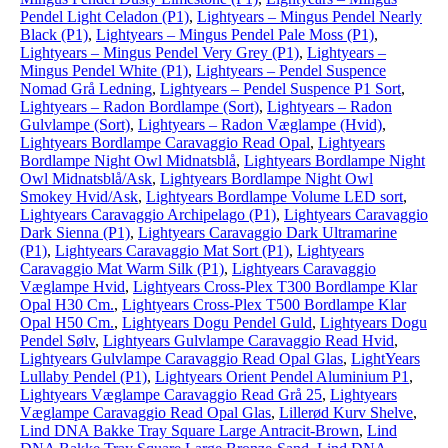
Pendel Light Celadon (P1)
,
Lightyears – Mingus Pendel Nearly
Black (P1)
,
Lightyears – Mingus Pendel Pale Moss (P1)
,
Lightyears – Mingus Pendel Very Grey (P1)
,
Lightyears –
Mingus Pendel White (P1)
,
Lightyears – Pendel Suspence
Nomad Grå Ledning
,
Lightyears – Pendel Suspence P1 Sort
,
Lightyears – Radon Bordlampe (Sort)
,
Lightyears – Radon
Gulvlampe (Sort)
,
Lightyears – Radon Væglampe (Hvid)
,
Lightyears Bordlampe Caravaggio Read Opal
,
Lightyears
Bordlampe Night Owl Midnatsblå
,
Lightyears Bordlampe Night
Owl Midnatsblå/Ask
,
Lightyears Bordlampe Night Owl
Smokey Hvid/Ask
,
Lightyears Bordlampe Volume LED sort
,
Lightyears Caravaggio Archipelago (P1)
,
Lightyears Caravaggio
Dark Sienna (P1)
,
Lightyears Caravaggio Dark Ultramarine
(P1)
,
Lightyears Caravaggio Mat Sort (P1)
,
Lightyears
Caravaggio Mat Warm Silk (P1)
,
Lightyears Caravaggio
Væglampe Hvid
,
Lightyears Cross-Plex T300 Bordlampe Klar
Opal H30 Cm.
,
Lightyears Cross-Plex T500 Bordlampe Klar
Opal H50 Cm.
,
Lightyears Dogu Pendel Guld
,
Lightyears Dogu
Pendel Sølv
,
Lightyears Gulvlampe Caravaggio Read Hvid
,
Lightyears Gulvlampe Caravaggio Read Opal Glas
,
LightYears
Lullaby Pendel (P1)
,
Lightyears Orient Pendel Aluminium P1
,
Lightyears Væglampe Caravaggio Read Grå 25
,
Lightyears
Væglampe Caravaggio Read Opal Glas
,
Lillerød Kurv Shelve
,
Lind DNA Bakke Tray Square Large Antracit-Brown
,
Lind