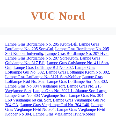
VUC Nord
Lampe Gras Bordlampe No. 205 Krom-Blå
,
Lampe Gras
Bordlampe No. 205 Sort-Gul
,
Lampe Gras Bordlampe No. 205
Sort-Kobber Indvendig
,
Lampe Gras Bordlampe No. 207 Hvid
,
Lampe Gras Bordlampe No. 207 Sort-Krom
,
Lampe Gras
Gulvlampe No. 317 Blå
,
Lampe Gras Gulvlampe No. 411 Sort-
Gul
,
Lampe Gras Loftlampe Blå No. 302
,
Lampe Gras
Loftlampe Gul No. 302
,
Lampe Gras Loftlampe Krom No. 302
,
Lampe Gras Loftlampe No 312L Sort-Kobber
,
Lampe Gras
Loftlampe Rød No. 302
,
Lampe Gras Loftlampe Sort No. 302
,
Lampe Gras No 304 Væglampe sort
,
Lampe Gras No. 213
Væglampe Sort
,
Lampe Gras No. 302L Loftlampe Sort Large
,
Lampe Gras No. 303 Væglampe Sort
,
Lampe Gras No. 304
L60 Væglampe 60 cm. Sort
,
Lampe Gras Væglampe Gul No
304 CA
,
Lampe Gras Væglampe Gul No. 304 L40
,
Lampe
Gras Væglampe Hvid No 304
,
Lampe Gras Væglampe Hvid-
Kobber No 304
,
Lampe Gras Væglampe Hvid/Kobber