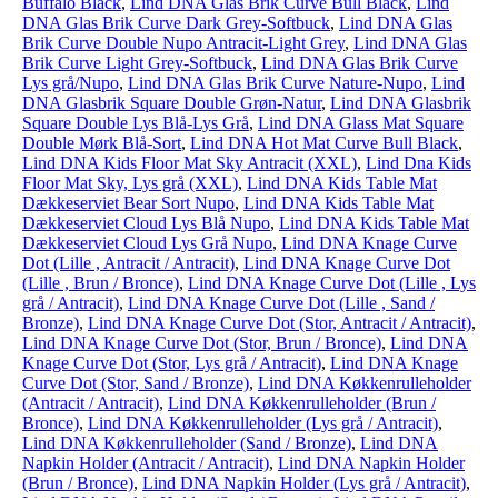
Buffalo Black
,
Lind DNA Glas Brik Curve Bull Black
,
Lind
DNA Glas Brik Curve Dark Grey-Softbuck
,
Lind DNA Glas
Brik Curve Double Nupo Antracit-Light Grey
,
Lind DNA Glas
Brik Curve Light Grey-Softbuck
,
Lind DNA Glas Brik Curve
Lys grå/Nupo
,
Lind DNA Glas Brik Curve Nature-Nupo
,
Lind
DNA Glasbrik Square Double Grøn-Natur
,
Lind DNA Glasbrik
Square Double Lys Blå-Lys Grå
,
Lind DNA Glass Mat Square
Double Mørk Blå-Sort
,
Lind DNA Hot Mat Curve Bull Black
,
Lind DNA Kids Floor Mat Sky Antracit (XXL)
,
Lind Dna Kids
Floor Mat Sky, Lys grå (XXL)
,
Lind DNA Kids Table Mat
Dækkeserviet Bear Sort Nupo
,
Lind DNA Kids Table Mat
Dækkeserviet Cloud Lys Blå Nupo
,
Lind DNA Kids Table Mat
Dækkeserviet Cloud Lys Grå Nupo
,
Lind DNA Knage Curve
Dot (Lille , Antracit / Antracit)
,
Lind DNA Knage Curve Dot
(Lille , Brun / Bronce)
,
Lind DNA Knage Curve Dot (Lille , Lys
grå / Antracit)
,
Lind DNA Knage Curve Dot (Lille , Sand /
Bronze)
,
Lind DNA Knage Curve Dot (Stor, Antracit / Antracit)
,
Lind DNA Knage Curve Dot (Stor, Brun / Bronce)
,
Lind DNA
Knage Curve Dot (Stor, Lys grå / Antracit)
,
Lind DNA Knage
Curve Dot (Stor, Sand / Bronze)
,
Lind DNA Køkkenrulleholder
(Antracit / Antracit)
,
Lind DNA Køkkenrulleholder (Brun /
Bronce)
,
Lind DNA Køkkenrulleholder (Lys grå / Antracit)
,
Lind DNA Køkkenrulleholder (Sand / Bronze)
,
Lind DNA
Napkin Holder (Antracit / Antracit)
,
Lind DNA Napkin Holder
(Brun / Bronce)
,
Lind DNA Napkin Holder (Lys grå / Antracit)
,