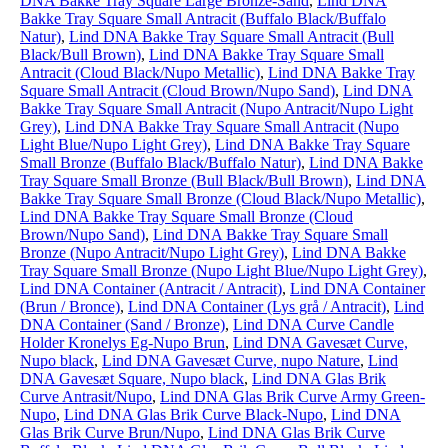
DNA Bakke Tray Square Large Bronze-Sand
,
Lind DNA
Bakke Tray Square Small Antracit (Buffalo Black/Buffalo
Natur)
,
Lind DNA Bakke Tray Square Small Antracit (Bull
Black/Bull Brown)
,
Lind DNA Bakke Tray Square Small
Antracit (Cloud Black/Nupo Metallic)
,
Lind DNA Bakke Tray
Square Small Antracit (Cloud Brown/Nupo Sand)
,
Lind DNA
Bakke Tray Square Small Antracit (Nupo Antracit/Nupo Light
Grey)
,
Lind DNA Bakke Tray Square Small Antracit (Nupo
Light Blue/Nupo Light Grey)
,
Lind DNA Bakke Tray Square
Small Bronze (Buffalo Black/Buffalo Natur)
,
Lind DNA Bakke
Tray Square Small Bronze (Bull Black/Bull Brown)
,
Lind DNA
Bakke Tray Square Small Bronze (Cloud Black/Nupo Metallic)
,
Lind DNA Bakke Tray Square Small Bronze (Cloud
Brown/Nupo Sand)
,
Lind DNA Bakke Tray Square Small
Bronze (Nupo Antracit/Nupo Light Grey)
,
Lind DNA Bakke
Tray Square Small Bronze (Nupo Light Blue/Nupo Light Grey)
,
Lind DNA Container (Antracit / Antracit)
,
Lind DNA Container
(Brun / Bronce)
,
Lind DNA Container (Lys grå / Antracit)
,
Lind
DNA Container (Sand / Bronze)
,
Lind DNA Curve Candle
Holder Kronelys Eg-Nupo Brun
,
Lind DNA Gavesæt Curve,
Nupo black
,
Lind DNA Gavesæt Curve, nupo Nature
,
Lind
DNA Gavesæt Square, Nupo black
,
Lind DNA Glas Brik
Curve Antrasit/Nupo
,
Lind DNA Glas Brik Curve Army Green-
Nupo
,
Lind DNA Glas Brik Curve Black-Nupo
,
Lind DNA
Glas Brik Curve Brun/Nupo
,
Lind DNA Glas Brik Curve