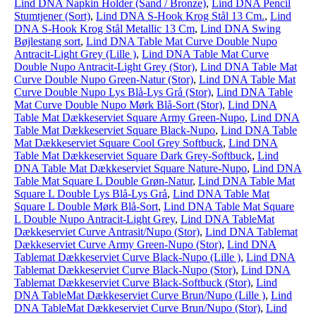
Lind DNA Napkin Holder (Sand / Bronze)
,
Lind DNA Pencil
Stumtjener (Sort)
,
Lind DNA S-Hook Krog Stål 13 Cm.
,
Lind
DNA S-Hook Krog Stål Metallic 13 Cm
,
Lind DNA Swing
Bøjlestang sort
,
Lind DNA Table Mat Curve Double Nupo
Antracit-Light Grey (Lille )
,
Lind DNA Table Mat Curve
Double Nupo Antracit-Light Grey (Stor)
,
Lind DNA Table Mat
Curve Double Nupo Green-Natur (Stor)
,
Lind DNA Table Mat
Curve Double Nupo Lys Blå-Lys Grå (Stor)
,
Lind DNA Table
Mat Curve Double Nupo Mørk Blå-Sort (Stor)
,
Lind DNA
Table Mat Dækkeserviet Square Army Green-Nupo
,
Lind DNA
Table Mat Dækkeserviet Square Black-Nupo
,
Lind DNA Table
Mat Dækkeserviet Square Cool Grey Softbuck
,
Lind DNA
Table Mat Dækkeserviet Square Dark Grey-Softbuck
,
Lind
DNA Table Mat Dækkeserviet Square Nature-Nupo
,
Lind DNA
Table Mat Square L Double Grøn-Natur
,
Lind DNA Table Mat
Square L Double Lys Blå-Lys Grå
,
Lind DNA Table Mat
Square L Double Mørk Blå-Sort
,
Lind DNA Table Mat Square
L Double Nupo Antracit-Light Grey
,
Lind DNA TableMat
Dækkeserviet Curve Antrasit/Nupo (Stor)
,
Lind DNA Tablemat
Dækkeserviet Curve Army Green-Nupo (Stor)
,
Lind DNA
Tablemat Dækkeserviet Curve Black-Nupo (Lille )
,
Lind DNA
Tablemat Dækkeserviet Curve Black-Nupo (Stor)
,
Lind DNA
Tablemat Dækkeserviet Curve Black-Softbuck (Stor)
,
Lind
DNA TableMat Dækkeserviet Curve Brun/Nupo (Lille )
,
Lind
DNA TableMat Dækkeserviet Curve Brun/Nupo (Stor)
,
Lind