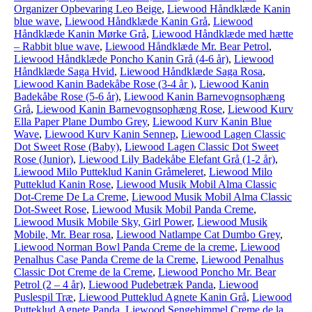
Organizer Opbevaring Leo Beige
,
Liewood Håndklæde Kanin
blue wave
,
Liewood Håndklæde Kanin Grå
,
Liewood
Håndklæde Kanin Mørke Grå
,
Liewood Håndklæde med hætte
– Rabbit blue wave
,
Liewood Håndklæde Mr. Bear Petrol
,
Liewood Håndklæde Poncho Kanin Grå (4-6 år)
,
Liewood
Håndklæde Saga Hvid
,
Liewood Håndklæde Saga Rosa
,
Liewood Kanin Badekåbe Rose (3-4 år )
,
Liewood Kanin
Badekåbe Rose (5-6 år)
,
Liewood Kanin Barnevognsophæng
Grå
,
Liewood Kanin Barnevognsophæng Rose
,
Liewood Kurv
Ella Paper Plane Dumbo Grey
,
Liewood Kurv Kanin Blue
Wave
,
Liewood Kurv Kanin Sennep
,
Liewood Lagen Classic
Dot Sweet Rose (Baby)
,
Liewood Lagen Classic Dot Sweet
Rose (Junior)
,
Liewood Lily Badekåbe Elefant Grå (1-2 år)
,
Liewood Milo Putteklud Kanin Gråmeleret
,
Liewood Milo
Putteklud Kanin Rose
,
Liewood Musik Mobil Alma Classic
Dot-Creme De La Creme
,
Liewood Musik Mobil Alma Classic
Dot-Sweet Rose
,
Liewood Musik Mobil Panda Creme
,
Liewood Musik Mobile Sky, Girl Power
,
Liewood Musik
Mobile, Mr. Bear rosa
,
Liewood Natlampe Cat Dumbo Grey
,
Liewood Norman Bowl Panda Creme de la creme
,
Liewood
Penalhus Case Panda Creme de la Creme
,
Liewood Penalhus
Classic Dot Creme de la Creme
,
Liewood Poncho Mr. Bear
Petrol (2 – 4 år)
,
Liewood Pudebetræk Panda
,
Liewood
Puslespil Træ
,
Liewood Putteklud Agnete Kanin Grå
,
Liewood
Putteklud Agnete Panda
,
Liewood Sengehimmel Creme de la