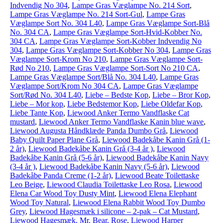
Indvendig No 304
,
Lampe Gras Væglampe No. 214 Sort
,
Lampe Gras Væglampe No. 214 Sort-Gul
,
Lampe Gras
Væglampe Sort No. 304 L40
,
Lampe Gras Væglampe Sort-Blå
No. 304 CA
,
Lampe Gras Væglampe Sort-Hvid-Kobber No.
304 CA
,
Lampe Gras Væglampe Sort-Kobber Indvendig No
304
,
Lampe Gras Væglampe Sort-Kobber No 304
,
Lampe Gras
Væglampe Sort-Krom No 210
,
Lampe Gras Væglampe Sort-
Rød No 210
,
Lampe Gras Væglampe Sort-Sort No 210 CA
,
Lampe Gras Væglampe Sort/Blå No. 304 L40
,
Lampe Gras
Væglampe Sort/Krom No 304 CA
,
Lampe Gras Væglampe
Sort/Rød No. 304 L40
,
Liebe – Bedste Kop
,
Liebe – Bror Kop
,
Liebe – Mor kop
,
Liebe Bedstemor Kop
,
Liebe Oldefar Kop
,
Liebe Tante Kop
,
Liewood Anker Termo Vandflaske Cat
mustard
,
Liewood Anker Termo Vandflaske Kanin blue wave
,
Liewood Augusta Håndklæde Panda Dumbo Grå
,
Liewood
Baby Quilt Paper Plane Grå
,
Liewood Badekåbe Kanin Grå (1-
2 år)
,
Liewood Badekåbe Kanin Grå (3-4 år )
,
Liewood
Badekåbe Kanin Grå (5-6 år)
,
Liewood Badekåbe Kanin Navy
(3-4 år )
,
Liewood Badekåbe Kanin Navy (5-6 år)
,
Liewood
Badekåbe Panda Creme (1-2 år)
,
Liewood Beate Toilettaske
Leo Beige
,
Liewood Claudia Toilettaske Leo Rosa
,
Liewood
Elena Car Wood Toy Dusty Mint
,
Liewood Elena Elephant
Wood Toy Natural
,
Liewood Elena Rabbit Wood Toy Dumbo
Grey
,
Liewood Hagesmæk i silicone – 2-pak – Cat Mustard
,
Liewood Hagesmæk, Mr. Bear, Rose
,
Liewood Harper