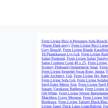
Ferm Living Rico 4-Personers Sofa Bouclé
(Warm Dark grey)
,
Ferm Living Rico Lænes
Grey Bouclé
,
Ferm Living Ripple Karaffels
Til Plantekassen Lys Grå
,
Ferm Living Rumd
Safari Puslespil
,
Ferm Living Safari Trædyr
Salon Cushion Coral 40 x 25
,
Ferm Living
Scenery Pinboard Opslagstavle Smal
,
Ferm 
Ferm Living Sengetøj Swan Rose, Junior
,
F
Little Architect, Grå
,
Ferm Living Sky Børn
Ferm Living Sofa Grå
,
Ferm Living Sofabo
Spejl Enter Mirror Sort
,
Ferm Living Spejl 
Square Vægkasse Rødbrun
,
Ferm Living S
Off-White
,
Ferm Living Stjerne Børnelampe
Matchbox Cover Messing
,
Ferm Living Str
Bordeaux
,
Ferm Living Taburet Black/Bla
Living Tapet Thick Lines Grøn/Råhvid
,
Fer