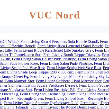
VUC Nord
 (Off-White)
,
Ferm Living Rico 4-Personers Sofa Bouclé (Sand)
,
Ferm 
tol i Off-white Bouclé
,
Ferm Living Rico Lænestol i Sand Bouclé
,
Fe
æt Lille
,
Ferm Living Ripple Karaffelsæt Lille Smoked Grey
,
Ferm Liv
eler Til Plantekassen Sort
,
Ferm Living Rundt Tæppe Triangles
,
Ferm
 12 stk
,
Ferm Living Salon Bolster Pude Pinstripe
,
Ferm Living Salon 
 Salon Pude Flower Rose
,
Ferm Living Salon Pude Pinstripe
,
Ferm Liv
Living Sculpt Pod Vase Rust
,
Ferm Living Sculpt Well Vase Rust
,
Fer
erm Living Shade Loop Tæppe (200 x 300 cm)
,
Ferm Living Shell Po
elampe Olieret Eg
,
Ferm Living Sky Lampe Mint
,
Ferm Living Sky L
rd, Brun Marmor, Stor
,
Ferm Living Sofabord, Hvid Marmor, Stor
,
Fer
Enter Stor
,
Ferm Living Square Vægkasse Lysegrå
,
Ferm Living Squa
quare Vægkasse Sort
,
Ferm Living Stearinlys Blå
,
Ferm Living Stearin
 Olieret Eg
,
Ferm Living Stol, Herman eg
,
Ferm Living Stone Incens
iped Box – Rectangle Green
,
Ferm Living Striped Box – Rectangle Bo
ck
,
Ferm Living Tangle Spinning Fyrfadsstage Guld
,
Ferm Living Tapet 
m Living Tekande, Still
,
Ferm Living The Round Dorm
,
Ferm Living T