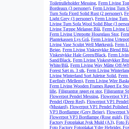
Toiletrulleholder Messing
,
Ferm Living To
Bordeaux (3 personer)
,
Ferm Living Turn S
Turn Sofa Fiord Solid Rust (2 personer)
,
Fe
Light Grey (3 personer)
,
Ferm Living Turn 
Living Turn Sofa Wool Solid Blue (3 perso
Living Tæppe Melange Blå
,
Ferm Living 
Ferm Living Urtepotte Hourglass Stor
,
Ferm
Plantekassen Lys Grå
,
Ferm Living Urtepott
Living Vase Sculpt Well Mørkegrå
,
Ferm Li
Beige
,
Ferm Living Viskestykke Blend Blå
Viskestykke Hale Green/Black
,
Ferm Livin
Sand/Black
,
Ferm Living Viskestykker Bru
White/Blå
,
Ferm Living Way Måtte Off-Wh
Forest Sæt m. 3 stk
,
Ferm Living Winterlan
Living Winterland Sort Juletræ Solid
,
Ferm 
Egefinér (Mellem)
,
Ferm Living Wire Basket
Ferm Living Wooden Frames Røget Eg Sto
lille
,
Filigrantræ røget eg stor
,
Filigrantræ S
Flowerpot Pendel Messing
,
Flowerpot VP1 
Pendel (Deep Red)
,
Flowerpot VP1 Pendel
(Mustard)
,
Flowerpot VP1 Pendel Polished S
VP3 Bordlampe (Grey Beige)
,
Flowerpot 
Flowerpot VP3 Bordlampe (Rose guld)
,
Fl
Factory Fotoplakat Jysk Muld (A3)
,
Foto F
Foto Factory Fotoplakat Ydre Hebrider
,
Fox