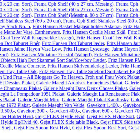
0 x 20 cm, Sort)
,
Frama Cph Shelf (40 x 27 cm, Messing)
,
Frama Cph S
0 x 20 cm, Sort)
,
Frama Cph Shelf (60 x 27 cm, Messing)
,
Frama Cph S
0 x 20 cm, Sort)
,
Frama Cph Shelf (Messing, 80 x 27 cm)
,
Frama Cph S
f Stainless Steel (60 x 20 cm)
,
Frama Cph Shelf Stainless Steel (80 x
ray Stack No. 5
,
Fritz Hansen Basket Magasinholder Asketræ
,
Fritz H
ie Manz Jar Vase, Earthenware
,
Fritz Hansen Cecilie Manz Skål
,
Fritz
n Coat Tree Wall Knagerække Lysegrå
,
Fritz Hansen Coat Tree Wall K
en Dot Taburet Finér
,
Fritz Hansen Dot Taburet læder
,
Fritz Hansen Ja
 Hansen Jaime Hayon Vase Low
,
Fritz Hansen Lysestage, Jaime Hayon 
Sort)
,
Fritz Hansen Miniature 7'er stol (Valnød)
,
Fritz Hansen Miniature
n Objects High Dot Skammel Sort Stel/Cowboy Læder
,
Fritz Hansen P
 Cecilie Manz Concrete
,
Fritz Hansen Skriveunderlag Læder
,
Fritz Han
sen Tray Table Oak
,
Fritz Hansen Tray Table Sidebord Sortlakeret Eg 
h Und Frau – All Bloggers Go To Heaven
,
Froh und Frau Work Plakat 
Et Dessins Plakat
,
Galerie Maeght Ardoises Empreintes Plakat
,
Galerie
De Champeaux Plakat
,
Galerie Maeght Dans Deux Choses Plakat
,
Galer
aeght La Pompadour 1951 Plakat
,
Galerie Maeght La Renaissance Plak
s Plakat
,
Galerie Maeght Miro
,
Galerie Maeght Plakat Kandinsky
,
Gale
ac 1972 Plakat
,
Galerie Maeght Van Velde
,
Gavekort 1.400,-
,
Gavekor
3.500,-
,
Gavekort 300,-
,
Gavekort 400,-
,
Gavekort 600,-
,
Gavekort 70
ilter Holder Hvid
,
Gejst FLEX Hylde Hvid
,
Gejst FLEX Hylde Sort
,
G
l Hylde Eg/Hvid 40
,
Gejst FLEX Side table Black
,
Gejst FlEX Side tab
 Spejl
,
Gejst Flex Spoon Rest Hvid
,
Gejst Flex Spoon Rest Sort
,
Gejst