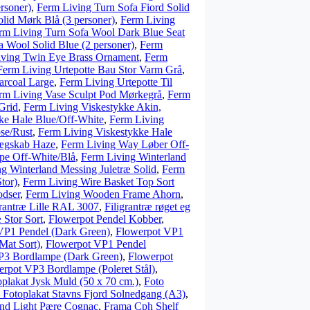
rsoner)
,
Ferm Living Turn Sofa Fiord Solid
lid Mørk Blå (3 personer)
,
Ferm Living
rm Living Turn Sofa Wool Dark Blue Seat
 Wool Solid Blue (2 personer)
,
Ferm
iving Twin Eye Brass Ornament
,
Ferm
Ferm Living Urtepotte Bau Stor Varm Grå
,
arcoal Large
,
Ferm Living Urtepotte Til
rm Living Vase Sculpt Pod Mørkegrå
,
Ferm
Grid
,
Ferm Living Viskestykke Akin,
ke Hale Blue/Off-White
,
Ferm Living
se/Rust
,
Ferm Living Viskestykke Hale
ægskab Haze
,
Ferm Living Way Løber Off-
e Off-White/Blå
,
Ferm Living Winterland
g Winterland Messing Juletræ Solid
,
Ferm
tor)
,
Ferm Living Wire Basket Top Sort
odser
,
Ferm Living Wooden Frame Ahorn
,
grantræ Lille RAL 3007
,
Filigrantræ røget eg
æ Stor Sort
,
Flowerpot Pendel Kobber
,
VP1 Pendel (Dark Green)
,
Flowerpot VP1
Mat Sort)
,
Flowerpot VP1 Pendel
P3 Bordlampe (Dark Green)
,
Flowerpot
rpot VP3 Bordlampe (Poleret Stål)
,
oplakat Jysk Muld (50 x 70 cm.)
,
Foto
 Fotoplakat Stavns Fjord Solnedgang (A3)
,
nd Light Pære Cognac
,
Frama Cph Shelf