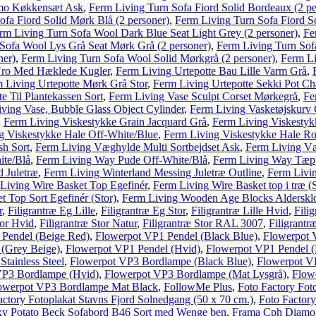
mo Køkkensæt Ask
,
Ferm Living Turn Sofa Fiord Solid Bordeaux (2 pe
ofa Fiord Solid Mørk Blå (2 personer)
,
Ferm Living Turn Sofa Fiord So
rm Living Turn Sofa Wool Dark Blue Seat Light Grey (2 personer)
,
Fe
Sofa Wool Lys Grå Seat Mørk Grå (2 personer)
,
Ferm Living Turn Sofa
ner)
,
Ferm Living Turn Sofa Wool Solid Mørkgrå (2 personer)
,
Ferm L
Uro Med Hæklede Kugler
,
Ferm Living Urtepotte Bau Lille Varm Grå
,
 Living Urtepotte Mørk Grå Stor
,
Ferm Living Urtepotte Sekki Pot Ch
e Til Plantekassen Sort
,
Ferm Living Vase Sculpt Corset Mørkegrå
,
Fe
ving Vase, Bubble Glass Object Cylinder
,
Ferm Living Vasketøjskurv 
,
Ferm Living Viskestykke Grain Jacquard Grå
,
Ferm Living Viskestyk
g Viskestykke Hale Off-White/Blue
,
Ferm Living Viskestykke Hale Ro
sh Sort
,
Ferm Living Væghylde Multi Sortbejdset Ask
,
Ferm Living V
ite/Blå
,
Ferm Living Way Pude Off-White/Blå
,
Ferm Living Way Tæpp
d Juletræ
,
Ferm Living Winterland Messing Juletræ Outline
,
Ferm Livin
Living Wire Basket Top Egefinér
,
Ferm Living Wire Basket top i træ (S
 Top Sort Egefinér (Stor)
,
Ferm Living Wooden Age Blocks Alderskl
r
,
Filigrantræ Eg Lille
,
Filigrantræ Eg Stor
,
Filigrantræ Lille Hvid
,
Fili
tor Hvid
,
Filigrantræ Stor Natur
,
Filigrantræ Stor RAL 3007
,
Filigrantr
Pendel (Beige Red)
,
Flowerpot VP1 Pendel (Black Blue)
,
Flowerpot 
 (Grey Beige)
,
Flowerpot VP1 Pendel (Hvid)
,
Flowerpot VP1 Pendel (
tainless Steel
,
Flowerpot VP3 Bordlampe (Black Blue)
,
Flowerpot V
VP3 Bordlampe (Hvid)
,
Flowerpot VP3 Bordlampe (Mat Lysgrå)
,
Flowe
owerpot VP3 Bordlampe Mat Black
,
FollowMe Plus
,
Foto Factory Fot
actory Fotoplakat Stavns Fjord Solnedgang (50 x 70 cm.)
,
Foto Factory
y Potato Beck Sofabord B46 Sort med Wenge ben
,
Frama Cph Diamo