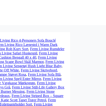
Living Rico 4-Personers Sofa Bouclé
rm Living Rico Lænestol i Warm Dark
ing Rob Kurv Sort
,
Ferm Living Rumdeler
 Living Safari Huskespil
,
Ferm Living
Cushion Bengall 40 x 40
,
Ferm Living
ing Scape Bowl Skål Marmor
,
Ferm Living
m Living Sengetøj Hush Light Blue Baby
,
tte Off White
,
Ferm Living Skrivebord,
ampe Støvet Rosa
,
Ferm Living Sofa Blå
,
m Living Spejl Enter Mirror
,
Ferm Living
re Vægkasse Mørkegrøn
,
Ferm Living
lys Grå
,
Ferm Living Still-Life Gallery Box
e Burner Messing
,
Ferm Living Stone
rdeaux
,
Ferm Living Striped Box – Square
Katie Scott Tapet Træer Petrol
,
Ferm
oiletpapirholder Sort
,
Ferm Living