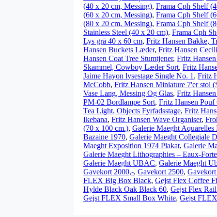
(40 x 20 cm, Messing)
,
Frama Cph Shelf (4
(60 x 20 cm, Messing)
,
Frama Cph Shelf (6
(80 x 20 cm, Messing)
,
Frama Cph Shelf (8
Stainless Steel (40 x 20 cm)
,
Frama Cph Shel
Lys grå 40 x 60 cm
,
Fritz Hansen Bakke, T
Hansen Buckets Læder
,
Fritz Hansen Cecil
Hansen Coat Tree Stumtjener
,
Fritz Hanse
Skammel, Cowboy Læder Sort
,
Fritz Hans
Jaime Hayon lysestage Single No. 1
,
Fritz
McCobb
,
Fritz Hansen Miniature 7'er stol (
Vase Lang, Messing Og Glas
,
Fritz Hanse
PM-02 Bordlampe Sort
,
Fritz Hansen Pouf
Tea Light, Objects Fyrfadsstage
,
Fritz Han
Ikebana
,
Fritz Hansen Wave Organiser
,
Fro
(70 x 100 cm.)
,
Galerie Maeght Aquarelles 
Bazaine 1970
,
Galerie Maeght Collegiale 
Maeght Exposition 1974 Plakat
,
Galerie M
Galerie Maeght Lithographies – Eaux-Forte
Galerie Maeght UBAC
,
Galerie Maeght Ub
Gavekort 2000,-
,
Gavekort 2500
,
Gavekort 
FLEX Big Box Black
,
Gejst Flex Coffee F
Hylde Black Oak Black 60
,
Gejst Flex Rai
Gejst FLEX Small Box White
,
Gejst FLEX