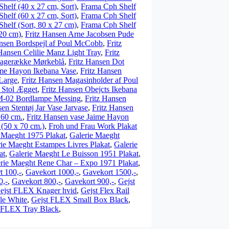
helf (40 x 27 cm, Sort)
,
Frama Cph Shelf
helf (60 x 27 cm, Sort)
,
Frama Cph Shelf
helf (Sort, 80 x 27 cm)
,
Frama Cph Shelf
 20 cm)
,
Fritz Hansen Arne Jacobsen Pude
ansen Bordspejl af Poul McCobb
,
Fritz
 Hansen Celilie Manz Light Tray
,
Fritz
nagerække Mørkeblå
,
Fritz Hansen Dot
ime Hayon Ikebana Vase
,
Fritz Hansen
Large
,
Fritz Hansen Magasinholder af Poul
 Stol Ægget
,
Fritz Hansen Obejcts Ikebana
M-02 Bordlampe Messing
,
Fritz Hansen
sen Stentøj Jar Vase Jarvase
,
Fritz Hansen
Ø60 cm.
,
Fritz Hansen vase Jaime Hayon
(50 x 70 cm.)
,
Froh und Frau Work Plakat
 Maeght 1975 Plakat
,
Galerie Maeght
ie Maeght Estampes Livres Plakat
,
Galerie
at
,
Galerie Maeght Le Buisson 1951 Plakat
,
rie Maeght Rene Char – Expo 1971 Plakat
,
t 100,-
,
Gavekort 1000,-
,
Gavekort 1500,-
,
0,-
,
Gavekort 800,-
,
Gavekort 900,-
,
Gejst
ejst FLEX Knager hvid
,
Gejst Flex Rail
le White
,
Gejst FLEX Small Box Black
,
 FLEX Tray Black
,