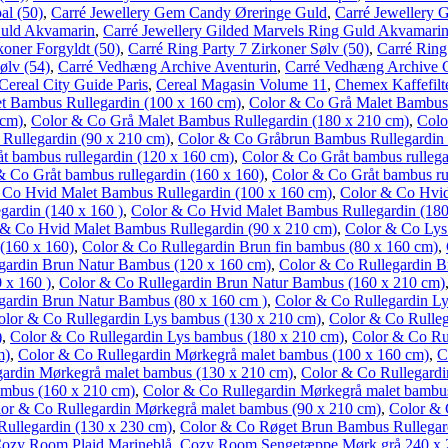
al (50)
,
Carré Jewellery Gem Candy Øreringe Guld
,
Carré Jewellery 
Guld Akvamarin
,
Carré Jewellery Gilded Marvels Ring Guld Akvamarin
koner Forgyldt (50)
,
Carré Ring Party 7 Zirkoner Sølv (50)
,
Carré Ring
ølv (54)
,
Carré Vedhæng Archive Aventurin
,
Carré Vedhæng Archive 
Cereal City Guide Paris
,
Cereal Magasin Volume 11
,
Chemex Kaffefilte
t Bambus Rullegardin (100 x 160 cm)
,
Color & Co Grå Malet Bambus 
 cm)
,
Color & Co Grå Malet Bambus Rullegardin (180 x 210 cm)
,
Colo
Rullegardin (90 x 210 cm)
,
Color & Co Gråbrun Bambus Rullegardin 
t bambus rullegardin (120 x 160 cm)
,
Color & Co Gråt bambus rullega
& Co Gråt bambus rullegardin (160 x 160)
,
Color & Co Gråt bambus ru
 Co Hvid Malet Bambus Rullegardin (100 x 160 cm)
,
Color & Co Hvid
ardin (140 x 160 )
,
Color & Co Hvid Malet Bambus Rullegardin (180
 & Co Hvid Malet Bambus Rullegardin (90 x 210 cm)
,
Color & Co Lys
(160 x 160)
,
Color & Co Rullegardin Brun fin bambus (80 x 160 cm)
,
gardin Brun Natur Bambus (120 x 160 cm)
,
Color & Co Rullegardin B
 x 160 )
,
Color & Co Rullegardin Brun Natur Bambus (160 x 210 cm)
gardin Brun Natur Bambus (80 x 160 cm )
,
Color & Co Rullegardin L
olor & Co Rullegardin Lys bambus (130 x 210 cm)
,
Color & Co Rulleg
)
,
Color & Co Rullegardin Lys bambus (180 x 210 cm)
,
Color & Co Ru
m)
,
Color & Co Rullegardin Mørkegrå malet bambus (100 x 160 cm)
,
C
gardin Mørkegrå malet bambus (130 x 210 cm)
,
Color & Co Rullegardi
ambus (160 x 210 cm)
,
Color & Co Rullegardin Mørkegrå malet bambu
or & Co Rullegardin Mørkegrå malet bambus (90 x 210 cm)
,
Color & 
ullegardin (130 x 230 cm)
,
Color & Co Røget Brun Bambus Rullegar
ozy Room Plaid Marineblå
,
Cozy Room Sengetæppe Mørk grå 240 x 