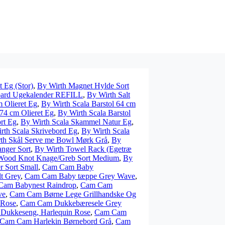
 Eg (Stor)
,
By Wirth Magnet Hylde Sort
oard Ugekalender REFILL
,
By Wirth Salt
m Olieret Eg
,
By Wirth Scala Barstol 64 cm
 74 cm Olieret Eg
,
By Wirth Scala Barstol
rt Eg
,
By Wirth Scala Skammel Natur Eg
,
rth Scala Skrivebord Eg
,
By Wirth Scala
th Skål Serve me Bowl Mørk Grå
,
By
nger Sort
,
By Wirth Towel Rack (Egetræ
Wood Knot Knage/Greb Sort Medium
,
By
 Sort Small
,
Cam Cam Baby
t Grey
,
Cam Cam Baby tæppe Grey Wave
,
am Babynest Raindrop
,
Cam Cam
ve
,
Cam Cam Børne Lege Grillhandske Og
 Rose
,
Cam Cam Dukkebæresele Grey
Dukkeseng, Harlequin Rose
,
Cam Cam
Cam Cam Harlekin Børnebord Grå
,
Cam