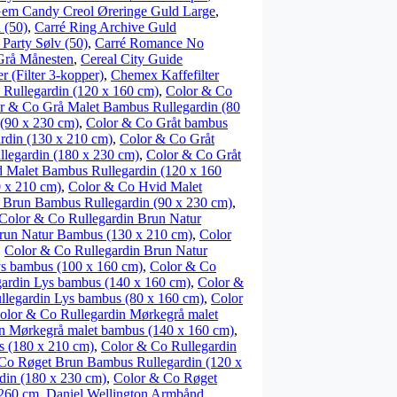
Gem Candy Creol Øreringe Guld Large
,
 (50)
,
Carré Ring Archive Guld
 Party Sølv (50)
,
Carré Romance No
Grå Månesten
,
Cereal City Guide
r (Filter 3-kopper)
,
Chemex Kaffefilter
Rullegardin (120 x 160 cm)
,
Color & Co
r & Co Grå Malet Bambus Rullegardin (80
(90 x 230 cm)
,
Color & Co Gråt bambus
rdin (130 x 210 cm)
,
Color & Co Gråt
llegardin (180 x 230 cm)
,
Color & Co Gråt
 Malet Bambus Rullegardin (120 x 160
 x 210 cm)
,
Color & Co Hvid Malet
 Brun Bambus Rullegardin (90 x 230 cm)
,
Color & Co Rullegardin Brun Natur
run Natur Bambus (130 x 210 cm)
,
Color
,
Color & Co Rullegardin Brun Natur
ys bambus (100 x 160 cm)
,
Color & Co
ardin Lys bambus (140 x 160 cm)
,
Color &
llegardin Lys bambus (80 x 160 cm)
,
Color
olor & Co Rullegardin Mørkegrå malet
n Mørkegrå malet bambus (140 x 160 cm)
,
s (180 x 210 cm)
,
Color & Co Rullegardin
Co Røget Brun Bambus Rullegardin (120 x
din (180 x 230 cm)
,
Color & Co Røget
260 cm
,
Daniel Wellington Armbånd