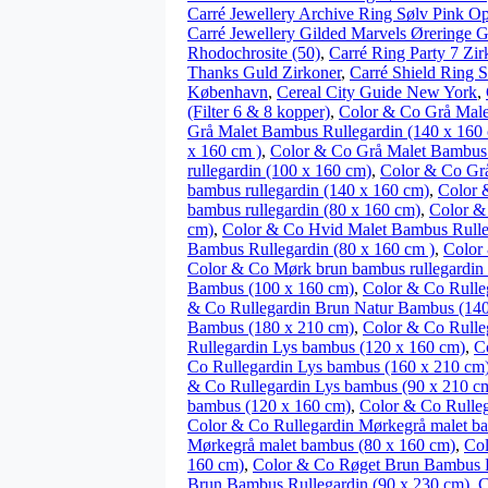
Carré Jewellery Archive Ring Sølv Pink Op
Carré Jewellery Gilded Marvels Øreringe 
Rhodochrosite (50)
,
Carré Ring Party 7 Zir
Thanks Guld Zirkoner
,
Carré Shield Ring S
København
,
Cereal City Guide New York
,
(Filter 6 & 8 kopper)
,
Color & Co Grå Male
Grå Malet Bambus Rullegardin (140 x 160
x 160 cm )
,
Color & Co Grå Malet Bambus 
rullegardin (100 x 160 cm)
,
Color & Co Grå
bambus rullegardin (140 x 160 cm)
,
Color 
bambus rullegardin (80 x 160 cm)
,
Color &
cm)
,
Color & Co Hvid Malet Bambus Rulleg
Bambus Rullegardin (80 x 160 cm )
,
Color
Color & Co Mørk brun bambus rullegardin 
Bambus (100 x 160 cm)
,
Color & Co Rulle
& Co Rullegardin Brun Natur Bambus (140
Bambus (180 x 210 cm)
,
Color & Co Rulle
Rullegardin Lys bambus (120 x 160 cm)
,
C
Co Rullegardin Lys bambus (160 x 210 cm
& Co Rullegardin Lys bambus (90 x 210 c
bambus (120 x 160 cm)
,
Color & Co Rulle
Color & Co Rullegardin Mørkegrå malet b
Mørkegrå malet bambus (80 x 160 cm)
,
Col
160 cm)
,
Color & Co Røget Brun Bambus R
Brun Bambus Rullegardin (90 x 230 cm)
,
C