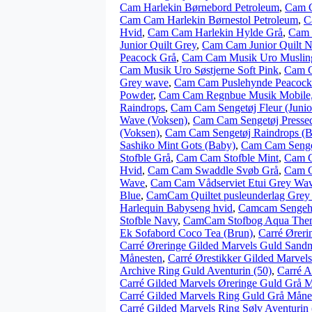
Cam Harlekin Børnebord Petroleum
,
Cam C
Cam Cam Harlekin Børnestol Petroleum
,
C
Hvid
,
Cam Cam Harlekin Hylde Grå
,
Cam 
Junior Quilt Grey
,
Cam Cam Junior Quilt 
Peacock Grå
,
Cam Cam Musik Uro Muslin
Cam Musik Uro Søstjerne Soft Pink
,
Cam C
Grey wave
,
Cam Cam Puslehynde Peacock
Powder
,
Cam Cam Regnbue Musik Mobile,
Raindrops
,
Cam Cam Sengetøj Fleur (Junio
Wave (Voksen)
,
Cam Cam Sengetøj Presse
(Voksen)
,
Cam Cam Sengetøj Raindrops (B
Sashiko Mint Gots (Baby)
,
Cam Cam Senge
Stofble Grå
,
Cam Cam Stofble Mint
,
Cam C
Hvid
,
Cam Cam Swaddle Svøb Grå
,
Cam C
Wave
,
Cam Cam Vådserviet Etui Grey Wa
Blue
,
CamCam Quiltet pusleunderlag Gre
Harlequin Babyseng hvid
,
Camcam Sengehi
Stofble Navy
,
CamCam Stofbog Aqua The
Ek Sofabord Coco Tea (Brun)
,
Carré Øreri
Carré Øreringe Gilded Marvels Guld Sand
Månesten
,
Carré Ørestikker Gilded Marvel
Archive Ring Guld Aventurin (50)
,
Carré A
Carré Gilded Marvels Øreringe Guld Grå 
Carré Gilded Marvels Ring Guld Grå Månes
Carré Gilded Marvels Ring Sølv Aventurin 