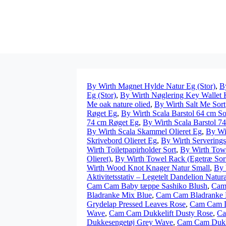
By Wirth Magnet Hylde Natur Eg (Stor)
,
B
Eg (Stor)
,
By Wirth Nøglering Key Wallet 
Me oak nature olied
,
By Wirth Salt Me Sort
Røget Eg
,
By Wirth Scala Barstol 64 cm So
74 cm Røget Eg
,
By Wirth Scala Barstol 7
By Wirth Scala Skammel Olieret Eg
,
By Wi
Skrivebord Olieret Eg
,
By Wirth Servering
Wirth Toiletpapirholder Sort
,
By Wirth Tow
Olieret)
,
By Wirth Towel Rack (Egetræ Sor
Wirth Wood Knot Knager Natur Small
,
By 
Aktivitetsstativ – Legetelt Dandelion Natura
Cam Cam Baby tæppe Sashiko Blush
,
Cam 
Bladranke Mix Blue
,
Cam Cam Bladranke 
Grydelap Pressed Leaves Rose
,
Cam Cam D
Wave
,
Cam Cam Dukkelift Dusty Rose
,
Ca
Dukkesengetøj Grey Wave
,
Cam Cam Dukke