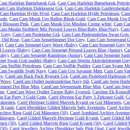
am Harlekin Børnebænk Grå
,
Cam Cam Harlekin Børnebænk Petrol
am Cam Harlekin Dukkeseng Grå
,
Cam Cam Harlekin Garderobeskab
Cam Harlekin Hylde Hvid
,
Cam Cam Harlekin Hylde Petroleum
,
Cam
Nude
,
Cam Cam Musik Uro Ballon Blush-Guld
,
Cam Cam Musik Uro B
g Blossom Pink
,
Cam Cam Musik Uro Musling Creme white
,
Cam Cam
am Muslin Stofbleer Mix Pressed Leaves Blue/Baby Blue/Navy
,
Cam 
 Grey
,
Cam Cam Pusletaske Grå
,
Cam Cam Pusleunderlag Swan Gots
 Old Rose
,
Cam Cam Sengehimmel Dot Grey
,
Cam Cam Sengerand G
r)
,
Cam Cam Sengetøj Grey Wave (Baby)
,
Cam Cam Sengetøj Grey Wa
d Leaves (Baby)
,
Cam Cam Sengetøj Pressed Leaves Blue (Junior)
,
Ca
aby)
,
Cam Cam Sengetøj Raindrops (Junior)
,
Cam Cam Sengetøj Sash
tøj Swan Gots pudder (Baby)
,
Cam Cam Stjerne Aktivitetslegetøj Gre
am Stofble Petroleum
,
Cam Cam Stofble Pudder
,
Cam Cam Svane Mus
am Swaddle Svøb Navy
,
Cam Cam Uro Savanne Mint
,
Cam Cam Vatt
ve
,
CamCam Back Pack Rygsæk Grå
,
CamCam Puslebord Harlequin (
y Wave
,
CamCam Quiltet pusleunderlag Navy blå
,
CamCam Seng Harle
mmel Dot Blue Mist
,
CamCam Stjernepude Blue Mist
,
CamCam Stjer
me
,
CamCam Wave Quiltet Tæppe Baby Lysegrå
,
Caroline Ek Konsolb
ng Ear Party 3 Guld Grøn
,
Carré Ørering Ear Party 3 Zirkoner Guld
,
Ca
månesten
,
Carré Øreringe Gilded Marvels Kyanit og Grå Månesten
,
Car
s Kyanit
,
Carré Ørestikker Gilded Marvels Sølv Aventurin
,
Carré Archi
rchive Ring Guld Grå Månesten (50)
,
Carré Armbånd Archive Aventur
Månesten
,
Carré Gilded Marvels Øreringe Guld Kyanit
,
Carré Gilded M
ten (50)
,
Carré Gilded Marvels Ring Guld Kyanit (50)
,
Carré Gilded 
(50)
,
Carré Jewellery Archive Ørestikker Sølv Pink Opal
,
Carré Jewell