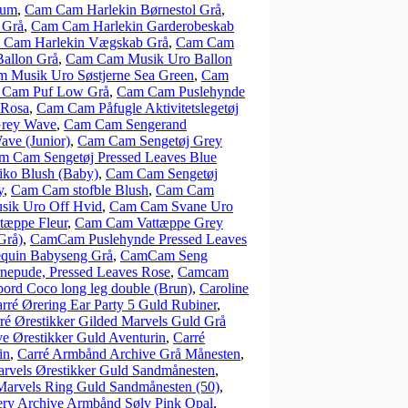
eum
,
Cam Cam Harlekin Børnestol Grå
,
 Grå
,
Cam Cam Harlekin Garderobeskab
 Cam Harlekin Vægskab Grå
,
Cam Cam
allon Grå
,
Cam Cam Musik Uro Ballon
 Musik Uro Søstjerne Sea Green
,
Cam
Cam Puf Low Grå
,
Cam Cam Puslehynde
 Rosa
,
Cam Cam Påfugle Aktivitetslegetøj
rey Wave
,
Cam Cam Sengerand
ve (Junior)
,
Cam Cam Sengetøj Grey
m Cam Sengetøj Pressed Leaves Blue
iko Blush (Baby)
,
Cam Cam Sengetøj
y
,
Cam Cam stofble Blush
,
Cam Cam
ik Uro Off Hvid
,
Cam Cam Svane Uro
æppe Fleur
,
Cam Cam Vattæppe Grey
Grå)
,
CamCam Puslehynde Pressed Leaves
quin Babyseng Grå
,
CamCam Seng
nepude, Pressed Leaves Rose
,
Camcam
ord Coco long leg double (Brun)
,
Caroline
rré Ørering Ear Party 5 Guld Rubiner
,
ré Ørestikker Gilded Marvels Guld Grå
ve Ørestikker Guld Aventurin
,
Carré
in
,
Carré Armbånd Archive Grå Månesten
,
arvels Ørestikker Guld Sandmånesten
,
Marvels Ring Guld Sandmånesten (50)
,
ery Archive Armbånd Sølv Pink Opal
,