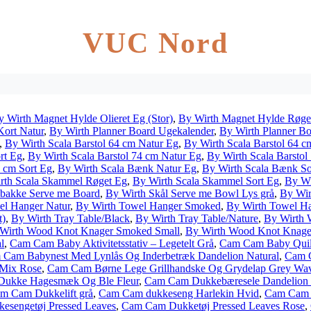
VUC Nord
y Wirth Magnet Hylde Olieret Eg (Stor)
,
By Wirth Magnet Hylde Røget
Kort Natur
,
By Wirth Planner Board Ugekalender
,
By Wirth Planner B
,
By Wirth Scala Barstol 64 cm Natur Eg
,
By Wirth Scala Barstol 64 c
rt Eg
,
By Wirth Scala Barstol 74 cm Natur Eg
,
By Wirth Scala Barstol
4 cm Sort Eg
,
By Wirth Scala Bænk Natur Eg
,
By Wirth Scala Bænk So
rth Scala Skammel Røget Eg
,
By Wirth Scala Skammel Sort Eg
,
By Wi
sbakke Serve me Board
,
By Wirth Skål Serve me Bowl Lys grå
,
By Wir
el Hanger Natur
,
By Wirth Towel Hanger Smoked
,
By Wirth Towel Ha
t)
,
By Wirth Tray Table/Black
,
By Wirth Tray Table/Nature
,
By Wirth 
Wirth Wood Knot Knager Smoked Small
,
By Wirth Wood Knot Knager
l
,
Cam Cam Baby Aktivitetsstativ – Legetelt Grå
,
Cam Cam Baby Quil
Cam Babynest Med Lynlås Og Inderbetræk Dandelion Natural
,
Cam C
Mix Rose
,
Cam Cam Børne Lege Grillhandske Og Grydelap Grey Wa
ukke Hagesmæk Og Ble Fleur
,
Cam Cam Dukkebæresele Dandelion
m Cam Dukkelift grå
,
Cam Cam dukkeseng Harlekin Hvid
,
Cam Cam 
sengetøj Pressed Leaves
,
Cam Cam Dukketøj Pressed Leaves Rose
,