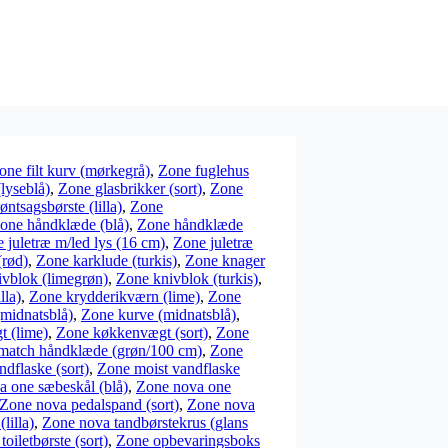
one filt kurv (mørkegrå)
,
Zone fuglehus
lyseblå)
,
Zone glasbrikker (sort)
,
Zone
ntsagsbørste (lilla)
,
Zone
one håndklæde (blå)
,
Zone håndklæde
 juletræ m/led lys (16 cm)
,
Zone juletræ
(rød)
,
Zone karklude (turkis)
,
Zone knager
vblok (limegrøn)
,
Zone knivblok (turkis)
,
lla)
,
Zone krydderikværn (lime)
,
Zone
midnatsblå)
,
Zone kurve (midnatsblå)
,
 (lime)
,
Zone køkkenvægt (sort)
,
Zone
match håndklæde (grøn/100 cm)
,
Zone
dflaske (sort)
,
Zone moist vandflaske
 one sæbeskål (blå)
,
Zone nova one
Zone nova pedalspand (sort)
,
Zone nova
lilla)
,
Zone nova tandbørstekrus (glans
oiletbørste (sort)
,
Zone opbevaringsboks