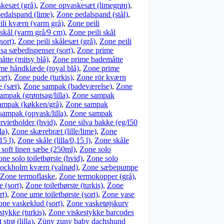
kesæt (grå)
,
Zone opvaskesæt (limegrøn)
,
edalspand (lime)
,
Zone pedalspand (stål)
,
ili kværn (varm grå)
,
Zone peili
 skål (varm grå/9 cm)
,
Zone peili skål
sort)
,
Zone peili skålesæt (grå)
,
Zone peili
sa sæbedispenser (sort)
,
Zone prime
tte (mitsy blå)
,
Zone prime bademåtte
me håndklæde (royal blå)
,
Zone prime
ort)
,
Zone pude (turkis)
,
Zone rör kværn
 (sæt)
,
Zone sampak (badeværelse)
,
Zone
ampak (grøntsag/lilla)
,
Zone sampak
ampak (køkken/grå)
,
Zone sampak
sampak (opvask/lilla)
,
Zone sampak
rvietholder (hvid)
,
Zone silva bakke (eg/l50
la)
,
Zone skærebræt (lille/lime)
,
Zone
15 l)
,
Zone skåle (lilla/0,15 l)
,
Zone skåle
soft linen sæbe (250ml)
,
Zone solo
ne solo toiletbørste (hvid)
,
Zone solo
tockholm kværn (valnød)
,
Zone sæbepumpe
Zone termoflaske
,
Zone termokopper (grå)
,
e (sort)
,
Zone toiletbørste (turkis)
,
Zone
rt)
,
Zone ume toiletbørste (sort)
,
Zone vase
one vaskeklud (sort)
,
Zone vasketøjskurv
tykke (turkis)
,
Zone viskestykke barcodes
trø (lilla)
,
Züny zuny baby dachshund