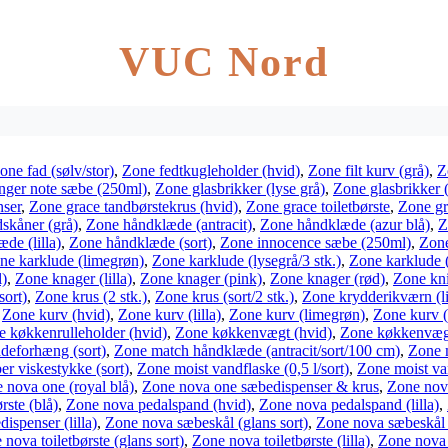
VUC Nord
one fad (sølv/stor)
,
Zone fedtkugleholder (hvid)
,
Zone filt kurv (grå)
,
Z
nger note sæbe (250ml)
,
Zone glasbrikker (lyse grå)
,
Zone glasbrikker (
nser
,
Zone grace tandbørstekrus (hvid)
,
Zone grace toiletbørste
,
Zone grø
skåner (grå)
,
Zone håndklæde (antracit)
,
Zone håndklæde (azur blå)
,
Z
de (lilla)
,
Zone håndklæde (sort)
,
Zone innocence sæbe (250ml)
,
Zone
ne karklude (limegrøn)
,
Zone karklude (lysegrå/3 stk.)
,
Zone karklude 
l)
,
Zone knager (lilla)
,
Zone knager (pink)
,
Zone knager (rød)
,
Zone kni
ort)
,
Zone krus (2 stk.)
,
Zone krus (sort/2 stk.)
,
Zone krydderikværn (li
,
Zone kurv (hvid)
,
Zone kurv (lilla)
,
Zone kurv (limegrøn)
,
Zone kurv (
 køkkenrulleholder (hvid)
,
Zone køkkenvægt (hvid)
,
Zone køkkenvægt
deforhæng (sort)
,
Zone match håndklæde (antracit/sort/100 cm)
,
Zone 
er viskestykke (sort)
,
Zone moist vandflaske (0,5 l/sort)
,
Zone moist van
 nova one (royal blå)
,
Zone nova one sæbedispenser & krus
,
Zone nova
rste (blå)
,
Zone nova pedalspand (hvid)
,
Zone nova pedalspand (lilla)
,
ispenser (lilla)
,
Zone nova sæbeskål (glans sort)
,
Zone nova sæbeskål (
nova toiletbørste (glans sort)
,
Zone nova toiletbørste (lilla)
,
Zone nova t