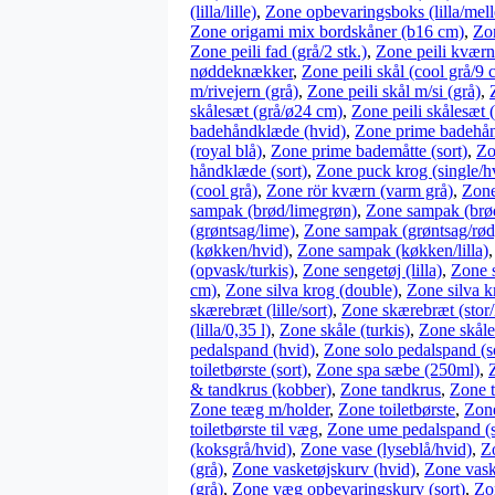
(lilla/lille)
,
Zone opbevaringsboks (lilla/mel
Zone origami mix bordskåner (b16 cm)
,
Zo
Zone peili fad (grå/2 stk.)
,
Zone peili kvær
nøddeknækker
,
Zone peili skål (cool grå/9 
m/rivejern (grå)
,
Zone peili skål m/si (grå)
,
skålesæt (grå/ø24 cm)
,
Zone peili skålesæt (
badehåndklæde (hvid)
,
Zone prime badehån
(royal blå)
,
Zone prime bademåtte (sort)
,
Zo
håndklæde (sort)
,
Zone puck krog (single/h
(cool grå)
,
Zone rör kværn (varm grå)
,
Zone
sampak (brød/limegrøn)
,
Zone sampak (brø
(grøntsag/lime)
,
Zone sampak (grøntsag/rød
(køkken/hvid)
,
Zone sampak (køkken/lilla)
(opvask/turkis)
,
Zone sengetøj (lilla)
,
Zone s
cm)
,
Zone silva krog (double)
,
Zone silva k
skærebræt (lille/sort)
,
Zone skærebræt (stor/l
(lilla/0,35 l)
,
Zone skåle (turkis)
,
Zone skåle 
pedalspand (hvid)
,
Zone solo pedalspand (s
toiletbørste (sort)
,
Zone spa sæbe (250ml)
,
& tandkrus (kobber)
,
Zone tandkrus
,
Zone t
Zone teæg m/holder
,
Zone toiletbørste
,
Zone
toiletbørste til væg
,
Zone ume pedalspand (so
(koksgrå/hvid)
,
Zone vase (lyseblå/hvid)
,
Z
(grå)
,
Zone vasketøjskurv (hvid)
,
Zone vask
(grå)
,
Zone væg opbevaringskurv (sort)
,
Zo