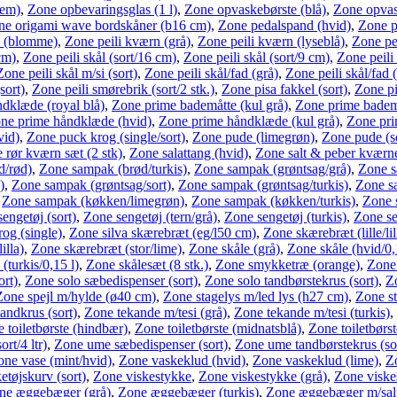
lem)
,
Zone opbevaringsglas (1 l)
,
Zone opvaskebørste (blå)
,
Zone opvas
ne origami wave bordskåner (b16 cm)
,
Zone pedalspand (hvid)
,
Zone p
n (blomme)
,
Zone peili kværn (grå)
,
Zone peili kværn (lyseblå)
,
Zone pe
cm)
,
Zone peili skål (sort/16 cm)
,
Zone peili skål (sort/9 cm)
,
Zone peili
Zone peili skål m/si (sort)
,
Zone peili skål/fad (grå)
,
Zone peili skål/fad (
sort)
,
Zone peili smørebrik (sort/2 stk.)
,
Zone pisa fakkel (sort)
,
Zone pi
dklæde (royal blå)
,
Zone prime bademåtte (kul grå)
,
Zone prime bademå
ne prime håndklæde (hvid)
,
Zone prime håndklæde (kul grå)
,
Zone pri
vid)
,
Zone puck krog (single/sort)
,
Zone pude (limegrøn)
,
Zone pude (s
 rør kværn sæt (2 stk)
,
Zone salattang (hvid)
,
Zone salt & peber kværne
d/rød)
,
Zone sampak (brød/turkis)
,
Zone sampak (grøntsag/grå)
,
Zone s
)
,
Zone sampak (grøntsag/sort)
,
Zone sampak (grøntsag/turkis)
,
Zone s
,
Zone sampak (køkken/limegrøn)
,
Zone sampak (køkken/turkis)
,
Zone 
engetøj (sort)
,
Zone sengetøj (tern/grå)
,
Zone sengetøj (turkis)
,
Zone se
rog (single)
,
Zone silva skærebræt (eg/l50 cm)
,
Zone skærebræt (lille/lil
illa)
,
Zone skærebræt (stor/lime)
,
Zone skåle (grå)
,
Zone skåle (hvid/0,
(turkis/0,15 l)
,
Zone skålesæt (8 stk.)
,
Zone smykketræ (orange)
,
Zone 
ort)
,
Zone solo sæbedispenser (sort)
,
Zone solo tandbørstekrus (sort)
,
Zo
Zone spejl m/hylde (ø40 cm)
,
Zone stagelys m/led lys (h27 cm)
,
Zone s
andkrus (sort)
,
Zone tekande m/tesi (grå)
,
Zone tekande m/tesi (turkis)
,
 toiletbørste (hindbær)
,
Zone toiletbørste (midnatsblå)
,
Zone toiletbørst
rt/4 ltr)
,
Zone ume sæbedispenser (sort)
,
Zone ume tandbørstekrus (so
one vase (mint/hvid)
,
Zone vaskeklud (hvid)
,
Zone vaskeklud (lime)
,
Z
etøjskurv (sort)
,
Zone viskestykke
,
Zone viskestykke (grå)
,
Zone viskes
ne æggebæger (grå)
,
Zone æggebæger (turkis)
,
Zone æggebæger m/salt s