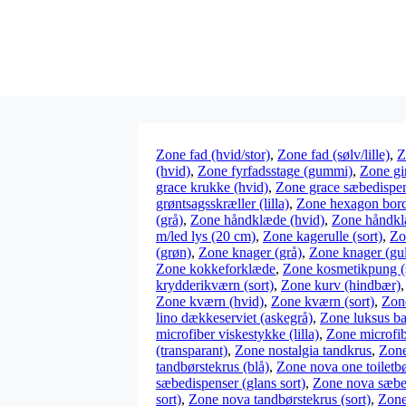
Zone fad (hvid/stor)
,
Zone fad (sølv/lille)
,
Z
(hvid)
,
Zone fyrfadsstage (gummi)
,
Zone gi
grace krukke (hvid)
,
Zone grace sæbedispe
grøntsagsskræller (lilla)
,
Zone hexagon bord
(grå)
,
Zone håndklæde (hvid)
,
Zone håndklæ
m/led lys (20 cm)
,
Zone kagerulle (sort)
,
Zo
(grøn)
,
Zone knager (grå)
,
Zone knager (gu
Zone kokkeforklæde
,
Zone kosmetikpung (s
krydderikværn (sort)
,
Zone kurv (hindbær)
Zone kværn (hvid)
,
Zone kværn (sort)
,
Zone
lino dækkeserviet (askegrå)
,
Zone luksus ba
microfiber viskestykke (lilla)
,
Zone microfib
(transparant)
,
Zone nostalgia tandkrus
,
Zone
tandbørstekrus (blå)
,
Zone nova one toiletbø
sæbedispenser (glans sort)
,
Zone nova sæbed
sort)
,
Zone nova tandbørstekrus (sort)
,
Zone 