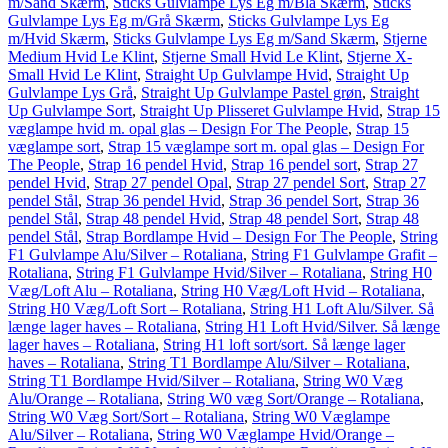
m/Sand Skærm
,
Sticks Gulvlampe Lys Eg m/Blå Skærm
,
Sticks
Gulvlampe Lys Eg m/Grå Skærm
,
Sticks Gulvlampe Lys Eg
m/Hvid Skærm
,
Sticks Gulvlampe Lys Eg m/Sand Skærm
,
Stjerne
Medium Hvid Le Klint
,
Stjerne Small Hvid Le Klint
,
Stjerne X-
Small Hvid Le Klint
,
Straight Up Gulvlampe Hvid
,
Straight Up
Gulvlampe Lys Grå
,
Straight Up Gulvlampe Pastel grøn
,
Straight
Up Gulvlampe Sort
,
Straight Up Plisseret Gulvlampe Hvid
,
Strap 15
væglampe hvid m. opal glas – Design For The People
,
Strap 15
væglampe sort
,
Strap 15 væglampe sort m. opal glas – Design For
The People
,
Strap 16 pendel Hvid
,
Strap 16 pendel sort
,
Strap 27
pendel Hvid
,
Strap 27 pendel Opal
,
Strap 27 pendel Sort
,
Strap 27
pendel Stål
,
Strap 36 pendel Hvid
,
Strap 36 pendel Sort
,
Strap 36
pendel Stål
,
Strap 48 pendel Hvid
,
Strap 48 pendel Sort
,
Strap 48
pendel Stål
,
Strap Bordlampe Hvid – Design For The People
,
String
F1 Gulvlampe Alu/Silver – Rotaliana
,
String F1 Gulvlampe Grafit –
Rotaliana
,
String F1 Gulvlampe Hvid/Silver – Rotaliana
,
String H0
Væg/Loft Alu – Rotaliana
,
String H0 Væg/Loft Hvid – Rotaliana
,
String H0 Væg/Loft Sort – Rotaliana
,
String H1 Loft Alu/Silver. Så
længe lager haves – Rotaliana
,
String H1 Loft Hvid/Silver. Så længe
lager haves – Rotaliana
,
String H1 loft sort/sort. Så længe lager
haves – Rotaliana
,
String T1 Bordlampe Alu/Silver – Rotaliana
,
String T1 Bordlampe Hvid/Silver – Rotaliana
,
String W0 Væg
Alu/Orange – Rotaliana
,
String W0 væg Sort/Orange – Rotaliana
,
String W0 Væg Sort/Sort – Rotaliana
,
String W0 Væglampe
Alu/Silver – Rotaliana
,
String W0 Væglampe Hvid/Orange –