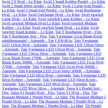
Swirl 2 S Hvid – Le Klint
,
Swirl 2 Small Kobber Pendel – Le Klint
,
Swirl 2 Small Silver pendel – Le Klint
,
Swirl 3 Large hvid Pendel –
Le Klint
,
Swirl 3 Small hvid Pendel – Le Klint
,
Swirl Bordlampe
Hvid – Le Klint
,
Swirl Gulvlampe Hvid – Le Klint
,
Swirl væg/loft
Large Hvid – Le Klint
,
Swirl væg/loft Large Kobber – Le Klint
,
Swirl væg/loft Medium Hvid Le Klint
,
Swirl væg/loft Medium
Kobber – Le Klint
,
Swirl væg/loft Small Hvid – Le Klint
,
Swirl
væg/loft Small Kobber – Le Klint
,
Tab T Bordlampe Hvid – Flos
,
Tab T Bordlampe Sort – Flos
,
Talo Væglampe 21cm Blank Krom
udstillingsmodel – Artemide – Før 1.939,00 kr
,
Talo Væglampe
LED 120cm Hvid – Artemide
,
Talo Væglampe LED 120cm Silver
– Artemide
,
Talo Væglampe LED 150cm Hvid – Artemide
,
Talo
Væglampe LED 150cm Silver – Artemide
,
Talo Væglampe LED
21cm Blank Krom 2700K – Artemide
,
Talo Væglampe LED 21cm
Blank Krom 3000K – Artemide
,
Talo Væglampe LED 21cm Hvid
2700K – Artemide
,
Talo Væglampe LED 21cm Hvid 3000K –
Artemide
,
Talo Væglampe LED 21cm Silver 3000K – Artemide
,
Talo Væglampe LED 60cm Hvid – Artemide
,
Talo Væglampe LED
60cm Kobber – Artemide
,
Talo Væglampe LED 60cm Krom –
Artemide
,
Talo Væglampe LED 90cm Hvid – Artemide
,
Talo
Væglampe LED 90cm Silver – Artemide
,
Tatou S 1 Pendel Sort –
Flos
,
Tatou S1 Pendel Hvid – Flos
,
Tatou T1 Hvid – Flos
,
The
Bouquet Medium 1 Pendel Hvid – Le klint
,
The Bouquet Medium 3
Pendel Hvid – Le klint
,
The Bouquet Medium 5 Pendel Hvid – Le
klint
,
The Bouquet Medium 7 Pendel Hvid – Le klint
,
Tilt Pendel