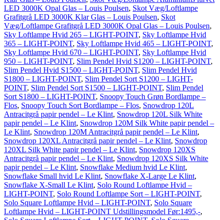
LED 3000K Opal Glas – Louis Poulsen
,
Skot Væg/Loftlampe
Grafitgrå LED 3000K Klar Glas – Louis Poulsen
,
Skot
Væg/Loftlampe Grafitgrå LED 3000K Opal Glas – Louis Poulsen
,
Sky Loftlampe Hvid 265 – LIGHT-POINT
,
Sky Loftlampe Hvid
365 – LIGHT-POINT
,
Sky Loftlampe Hvid 465 – LIGHT-POINT
,
Sky Loftlampe Hvid 670 – LIGHT-POINT
,
Sky Loftlampe Hvid
950 – LIGHT-POINT
,
Slim Pendel Hvid S1200 – LIGHT-POINT
,
Slim Pendel Hvid S1500 – LIGHT-POINT
,
Slim Pendel Hvid
S1800 – LIGHT-POINT
,
Slim Pendel Sort S1200 – LIGHT-
POINT
,
Slim Pendel Sort S1500 – LIGHT-POINT
,
Slim Pendel
Sort S1800 – LIGHT-POINT
,
Snoopy Touch Grøn Bordlampe –
Flos
,
Snoopy Touch Sort Bordlampe – Flos
,
Snowdrop 120L
Antracitgrå papir pendel – Le Klint
,
Snowdrop 120L Silk White
papir pendel – Le Klint
,
Snowdrop 120M Silk White papir pendel –
Le Klint
,
Snowdrop 120M Antracitgrå papir pendel – Le Klint
,
Snowdrop 120XL Antracitgrå papir pendel – Le Klint
,
Snowdrop
120XL Silk White papir pendel – Le Klint
,
Snowdrop 120XS
Antracitgrå papir pendel – Le Klint
,
Snowdrop 120XS Silk White
papir pendel – Le Klint
,
Snowflake Medium hvid Le Klint
,
Snowflake Small hvid Le Klint
,
Snowflake X-Large Le Klint
,
Snowflake X-Small Le Klint
,
Solo Round Loftlampe Hvid –
LIGHT-POINT
,
Solo Round Loftlampe Sort – LIGHT-POINT
,
Solo Square Loftlampe Hvid – LIGHT-POINT
,
Solo Square
Loftlampe Hvid – LIGHT-POINT Udstillingsmodel Før:1495,-
,