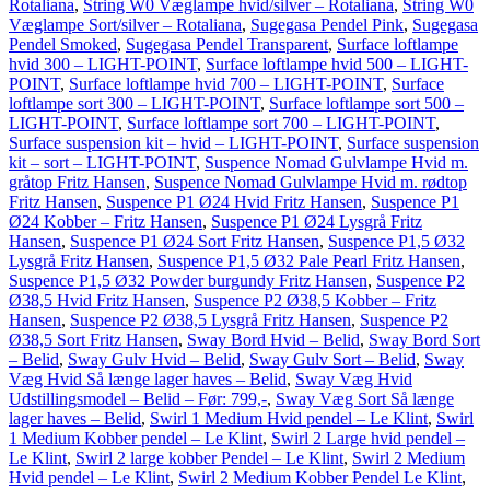
Rotaliana
,
String W0 Væglampe hvid/silver – Rotaliana
,
String W0
Væglampe Sort/silver – Rotaliana
,
Sugegasa Pendel Pink
,
Sugegasa
Pendel Smoked
,
Sugegasa Pendel Transparent
,
Surface loftlampe
hvid 300 – LIGHT-POINT
,
Surface loftlampe hvid 500 – LIGHT-
POINT
,
Surface loftlampe hvid 700 – LIGHT-POINT
,
Surface
loftlampe sort 300 – LIGHT-POINT
,
Surface loftlampe sort 500 –
LIGHT-POINT
,
Surface loftlampe sort 700 – LIGHT-POINT
,
Surface suspension kit – hvid – LIGHT-POINT
,
Surface suspension
kit – sort – LIGHT-POINT
,
Suspence Nomad Gulvlampe Hvid m.
gråtop Fritz Hansen
,
Suspence Nomad Gulvlampe Hvid m. rødtop
Fritz Hansen
,
Suspence P1 Ø24 Hvid Fritz Hansen
,
Suspence P1
Ø24 Kobber – Fritz Hansen
,
Suspence P1 Ø24 Lysgrå Fritz
Hansen
,
Suspence P1 Ø24 Sort Fritz Hansen
,
Suspence P1,5 Ø32
Lysgrå Fritz Hansen
,
Suspence P1,5 Ø32 Pale Pearl Fritz Hansen
,
Suspence P1,5 Ø32 Powder burgundy Fritz Hansen
,
Suspence P2
Ø38,5 Hvid Fritz Hansen
,
Suspence P2 Ø38,5 Kobber – Fritz
Hansen
,
Suspence P2 Ø38,5 Lysgrå Fritz Hansen
,
Suspence P2
Ø38,5 Sort Fritz Hansen
,
Sway Bord Hvid – Belid
,
Sway Bord Sort
– Belid
,
Sway Gulv Hvid – Belid
,
Sway Gulv Sort – Belid
,
Sway
Væg Hvid Så længe lager haves – Belid
,
Sway Væg Hvid
Udstillingsmodel – Belid – Før: 799,-
,
Sway Væg Sort Så længe
lager haves – Belid
,
Swirl 1 Medium Hvid pendel – Le Klint
,
Swirl
1 Medium Kobber pendel – Le Klint
,
Swirl 2 Large hvid pendel –
Le Klint
,
Swirl 2 large kobber Pendel – Le Klint
,
Swirl 2 Medium
Hvid pendel – Le Klint
,
Swirl 2 Medium Kobber Pendel Le Klint
,