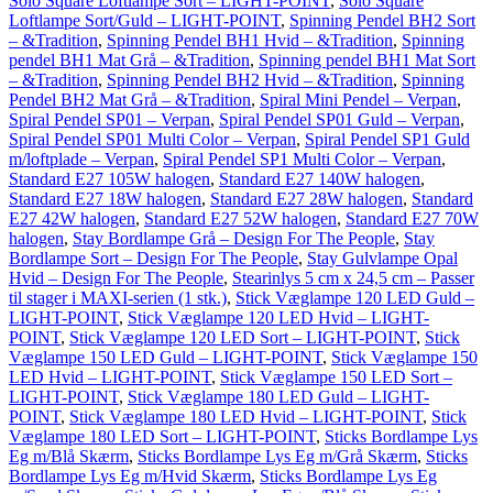
Solo Square Loftlampe Sort – LIGHT-POINT
,
Solo Square
Loftlampe Sort/Guld – LIGHT-POINT
,
Spinning Pendel BH2 Sort
– &Tradition
,
Spinning Pendel BH1 Hvid – &Tradition
,
Spinning
pendel BH1 Mat Grå – &Tradition
,
Spinning pendel BH1 Mat Sort
– &Tradition
,
Spinning Pendel BH2 Hvid – &Tradition
,
Spinning
Pendel BH2 Mat Grå – &Tradition
,
Spiral Mini Pendel – Verpan
,
Spiral Pendel SP01 – Verpan
,
Spiral Pendel SP01 Guld – Verpan
,
Spiral Pendel SP01 Multi Color – Verpan
,
Spiral Pendel SP1 Guld
m/loftplade – Verpan
,
Spiral Pendel SP1 Multi Color – Verpan
,
Standard E27 105W halogen
,
Standard E27 140W halogen
,
Standard E27 18W halogen
,
Standard E27 28W halogen
,
Standard
E27 42W halogen
,
Standard E27 52W halogen
,
Standard E27 70W
halogen
,
Stay Bordlampe Grå – Design For The People
,
Stay
Bordlampe Sort – Design For The People
,
Stay Gulvlampe Opal
Hvid – Design For The People
,
Stearinlys 5 cm x 24,5 cm – Passer
til stager i MAXI-serien (1 stk.)
,
Stick Væglampe 120 LED Guld –
LIGHT-POINT
,
Stick Væglampe 120 LED Hvid – LIGHT-
POINT
,
Stick Væglampe 120 LED Sort – LIGHT-POINT
,
Stick
Væglampe 150 LED Guld – LIGHT-POINT
,
Stick Væglampe 150
LED Hvid – LIGHT-POINT
,
Stick Væglampe 150 LED Sort –
LIGHT-POINT
,
Stick Væglampe 180 LED Guld – LIGHT-
POINT
,
Stick Væglampe 180 LED Hvid – LIGHT-POINT
,
Stick
Væglampe 180 LED Sort – LIGHT-POINT
,
Sticks Bordlampe Lys
Eg m/Blå Skærm
,
Sticks Bordlampe Lys Eg m/Grå Skærm
,
Sticks
Bordlampe Lys Eg m/Hvid Skærm
,
Sticks Bordlampe Lys Eg