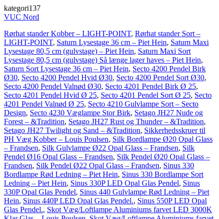
kategori137
VUC Nord
Rørhat stander Kobber – LIGHT-POINT
,
Rørhat stander Sort –
LIGHT-POINT
,
Saturn Lysestage 36 cm – Piet Hein
,
Saturn Maxi
Lysestage 80,5 cm (gulvstage) – Piet Hein
,
Saturn Maxi Sort
Lysestage 80,5 cm (gulvstage) Så længe lager haves – Piet Hein
,
Saturn Sort Lysestage 36 cm – Piet Hein
,
Secto 4200 Pendel Birk
Ø30
,
Secto 4200 Pendel Hvid Ø30
,
Secto 4200 Pendel Sort Ø30
,
Secto 4200 Pendel Valnød Ø30
,
Secto 4201 Pendel Birk Ø 25
,
Secto 4201 Pendel Hvid Ø 25
,
Secto 4201 Pendel Sort Ø 25
,
Secto
4201 Pendel Valnød Ø 25
,
Secto 4210 Gulvlampe Sort – Secto
Design
,
Secto 4230 Væglampe Stor Birk
,
Setago JH27 Nude og
Forest – &Tradition
,
Setago JH27 Rust og Thunder – &Tradition
,
Setago JH27 Twilight og Sand – &Tradition
,
Sikkerhedsskruer til
PH Væg Kobber – Louis Poulsen
,
Silk Bordlampe Ø20 Opal Glass
– Frandsen
,
Silk Gulvlampe Ø22 Opal Glass – Frandsen
,
Silk
Pendel Ø16 Opal Glass – Frandsen
,
Silk Pendel Ø20 Opal Glass –
Frandsen
,
Silk Pendel Ø22 Opal Glass – Frandsen
,
Sinus 330
Bordlampe Rød Ledning – Piet Hein
,
Sinus 330 Bordlampe Sort
Ledning – Piet Hein
,
Sinus 330P LED Opal Glas Pendel
,
Sinus
330P Opal Glas Pendel
,
Sinus 440 Gulvlampe Rød Ledning – Piet
Hein
,
Sinus 440P LED Opal Glas Pendel.
,
Sinus 550P LED Opal
Glas Pendel.
,
Skot Væg/Loftlampe Aluminiums farvet LED 3000K
Klar Glas – Louis Poulsen
,
Skot Væg/Loftlampe Aluminiums farvet