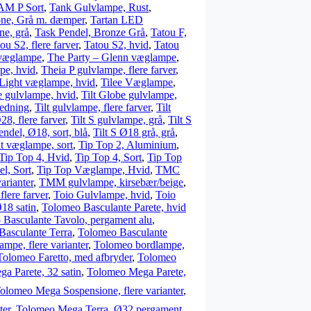
M P Sort
,
Tank Gulvlampe, Rust
,
one, Grå m. dæmper
,
Tartan LED
ne, grå
,
Task Pendel, Bronze Grå
,
Tatou F,
ou S2, flere farver
,
Tatou S2, hvid
,
Tatou
 væglampe
,
The Party – Glenn væglampe
,
pe, hvid
,
Theia P gulvlampe, flere farver
,
 Light væglampe, hvid
,
Tilee Væglampe
,
e gulvlampe, hvid
,
Tilt Globe gulvlampe,
 ledning
,
Tilt gulvlampe, flere farver
,
Tilt
28, flere farver
,
Tilt S gulvlampe, grå
,
Tilt S
endel, Ø18, sort, blå
,
Tilt S Ø18 grå, grå
,
lt væglampe, sort
,
Tip Top 2, Aluminium
,
Tip Top 4, Hvid
,
Tip Top 4, Sort
,
Tip Top
l, Sort
,
Tip Top Væglampe, Hvid
,
TMC
arianter
,
TMM gulvlampe, kirsebær/beige
,
lere farver
,
Toio Gulvlampe, hvid
,
Toio
18 satin
,
Tolomeo Basculante Parete, hvid
Basculante Tavolo, pergament alu
,
Basculante Terra
,
Tolomeo Basculante
mpe, flere varianter
,
Tolomeo bordlampe,
Tolomeo Faretto, med afbryder
,
Tolomeo
 Parete, 32 satin
,
Tolomeo Mega Parete,
olomeo Mega Sospensione, flere varianter
,
ter
,
Tolomeo Mega Terra, Ø32 pergament
,