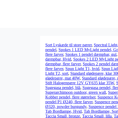
Sort Lyskæde til store pærer
,
Spectral Ligh
pendel
,
Spokes 1 LED MyLight pendel, Gra
flere farver
,
Spokes 1 pendel dæmpbar, gul
dæmpbar, Hvid
,
Spokes 2 LED MyLight pen
dæmpbar, flere farver
,
Spokes 2 pendel dæm
flere farver
,
Spun Light T1, hvid
,
Spun Lig
Light T2, sort
,
Standard glødepære, klar 3
glødepære, mat 40W
,
Standard glødepære,
Stift Halogenpære 12V GY635 klar 35W
,
Sugegasa pendel, blå
,
Sugegasa pendel, fler
Superarchimoon outdoor, green wall
,
Super
Kobber pendel, flere størrelser
,
Suspence K
pendel P1 Ø240, flere farver
,
Suspence pen
Ø320, powder burgundy
,
Suspence pendel P
Tab Bordlampe, Hvid
,
Tab Bordlampe, Sor
Taccia Small, bronze
,
Taccia Small, lilla
,
Ta