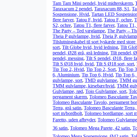
Tam Tam Mini pendel, hvid midterskærm
,
Taraxacum 2 pendel
,
Taraxacum 88, S1
,
Ta
Sospensione, Hvid
,
Tartan LED Sospensio
flere farver
,
Tatou F, hvid
,
Tatou F, ochre
,
T
S2, ochre
,
Tatou T1, flere farver
,
Tatou T1,
The Party – Ted væglampe
,
The Party – T
Theia P gulvlampe, hvid
,
Theia P, gulvlampe
Tilslutningskabel til sort lyskæde med store
sort
,
Tilt Globe hvid, hvid ledning
,
Tilt Glob
pendel, Ø28 grå, grå ledning
,
Tilt pendel, 
pendel, messing
,
Tilt S pendel, Ø18, flere f
Tilt S Ø18 hvid, hvid
,
Tilt S Ø18 sort, sort
,
Tip Top 2, Hvid
,
Tip Top 2, Sort
,
Tip Top 
6, Aluminium
,
Tip Top 6, Hvid
,
Tip Top 6, 
gulvlampe, sort
,
TMD gulvlampe
,
TMM gul
TMM gulvlampe, kirsebær/hvid
,
TMM gulvl
Gulvlampe, rød
,
Toio Gulvlampe, sort
,
Tolo
pergament skærm
,
Tolomeo Basculante Tavol
Tolomeo Basculante Tavolo, pergament bor
Terra, grå satin
,
Tolomeo Basculante Terra,
sort m/bordbolt
,
Tolomeo bordlampe, sort 
Faretto, uden afbryder
,
Tolomeo Gulvlampe,
36 satin
,
Tolomeo Mega Parete, 42 satin
,
To
Tolomeo Mega Sospensione, Ø42 satin
,
To