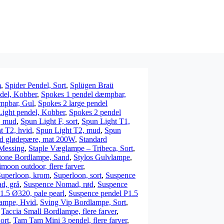
m
,
Spider Pendel, Sort
,
Splügen Braü
del, Kobber
,
Spokes 1 pendel dæmpbar,
mpbar, Gul
,
Spokes 2 large pendel
ght pendel, Kobber
,
Spokes 2 pendel
, mud
,
Spun Light F, sort
,
Spun Light T1,
t T2, hvid
,
Spun Light T2, mud
,
Spun
rd glødepære, mat 200W
,
Standard
 Messing
,
Staple Væglampe – Tribeca, Sort
,
tone Bordlampe, Sand
,
Stylos Gulvlampe
,
moon outdoor, flere farver
,
Superloon, krom
,
Superloon, sort
,
Suspence
d, grå
,
Suspence Nomad, rød
,
Suspence
1.5 Ø320, pale pearl
,
Suspence pendel P1.5
lampe, Hvid
,
Sving Vip Bordlampe, Sort
,
,
Taccia Small Bordlampe, flere farver
,
ort
,
Tam Tam Mini 3 pendel, flere farver
,