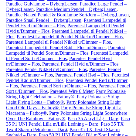
Paradice Gulvlampe – DybergLarsen
,
Paradice Large Pendel –
DybergLarsen
,
Paradice Medium Pendel – DybergLarsen
,
Paradice Naked Pendel & Bordlampe Sort/Jern – DybergLarsen
,
Paradice Small Pendel – DybergLarsen
,
Parentesi Lampedel til
Pendel Hvid m/Dimmer – Flos
,
Parentesi Lampedel til Pendel
Hvid u/Dimmer – Flos
,
Parentesi Lampedel til Pendel Nikkel –
Flos
,
Parentesi Lampedel til Pendel Nikkel m/Dimmer – Flos
,
Parentesi Lampedel til Pendel Nikkel u/Dimmer – Flos
,
Parentesi Lampedel til Pendel Rød – Flos u/Dimmer
,
Parentesi
Lampedel til Pendel Sort m/Dimmer – Flos
,
Parentesi Lampedel
til Pendel Sort u/Dimmer – Flos
,
Parentesi Pendel Hvid
m/Dimmer – Flos
,
Parentesi Pendel Hvid u/Dimmer – Flos
,
Parentesi Pendel Nikkel m/Dimmer – Flos
,
Parentesi Pendel
Nikkel u/Dimmer – Flos
,
Parentesi Pendel Rød – Flos
,
Parentesi
Pendel Rød m/Dimmer – Flos
,
Parentesi Pendel Rød u/Dimmer
– Flos
,
Parentesi Pendel Sort m/Dimmer – Flos
,
Parentesi Pendel
Sort u/Dimmer – Flos
,
Parentesi Wire 6 Meter
,
Party Polonaise
String Light Celebration – Fatboy®
,
Party Polonaise String
Light Flying Lotus – Fatboy®
,
Party Polonaise String Light
Good Old Days – Fatboy®
,
Party Polonaise String Light La
Macarena – Fatboy®
,
Party Polonaise String Light Somewhere
Over The Rainbow – Fatboy®
,
Paso 35 Akryl Låg – Darø
,
Paso
35 P1 UNI Pendel Lilla m/Lilla Ledning – Darø
,
Paso 35 TX
Textil Skærm Petroleum – Darø
,
Paso 35 TX Textil Skærm
Snehvid – Darø
,
Paso 50 P1 UNI Pendel Blå m/Sort Ledning –