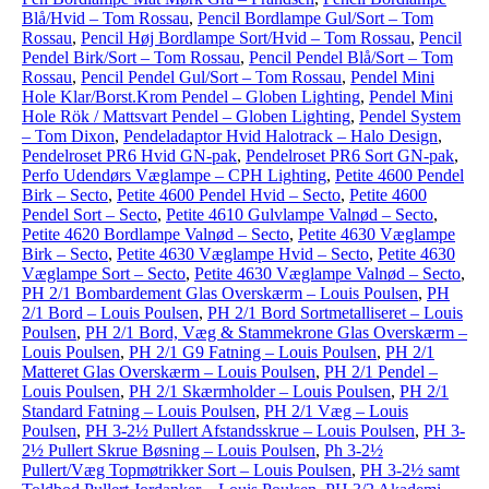
Blå/Hvid – Tom Rossau
,
Pencil Bordlampe Gul/Sort – Tom
Rossau
,
Pencil Høj Bordlampe Sort/Hvid – Tom Rossau
,
Pencil
Pendel Birk/Sort – Tom Rossau
,
Pencil Pendel Blå/Sort – Tom
Rossau
,
Pencil Pendel Gul/Sort – Tom Rossau
,
Pendel Mini
Hole Klar/Borst.Krom Pendel – Globen Lighting
,
Pendel Mini
Hole Rök / Mattsvart Pendel – Globen Lighting
,
Pendel System
– Tom Dixon
,
Pendeladaptor Hvid Halotrack – Halo Design
,
Pendelroset PR6 Hvid GN-pak
,
Pendelroset PR6 Sort GN-pak
,
Perfo Udendørs Væglampe – CPH Lighting
,
Petite 4600 Pendel
Birk – Secto
,
Petite 4600 Pendel Hvid – Secto
,
Petite 4600
Pendel Sort – Secto
,
Petite 4610 Gulvlampe Valnød – Secto
,
Petite 4620 Bordlampe Valnød – Secto
,
Petite 4630 Væglampe
Birk – Secto
,
Petite 4630 Væglampe Hvid – Secto
,
Petite 4630
Væglampe Sort – Secto
,
Petite 4630 Væglampe Valnød – Secto
,
PH 2/1 Bombardement Glas Overskærm – Louis Poulsen
,
PH
2/1 Bord – Louis Poulsen
,
PH 2/1 Bord Sortmetalliseret – Louis
Poulsen
,
PH 2/1 Bord, Væg & Stammekrone Glas Overskærm –
Louis Poulsen
,
PH 2/1 G9 Fatning – Louis Poulsen
,
PH 2/1
Matteret Glas Overskærm – Louis Poulsen
,
PH 2/1 Pendel –
Louis Poulsen
,
PH 2/1 Skærmholder – Louis Poulsen
,
PH 2/1
Standard Fatning – Louis Poulsen
,
PH 2/1 Væg – Louis
Poulsen
,
PH 3-2½ Pullert Afstandsskrue – Louis Poulsen
,
PH 3-
2½ Pullert Skrue Bøsning – Louis Poulsen
,
Ph 3-2½
Pullert/Væg Topmøtrikker Sort – Louis Poulsen
,
PH 3-2½ samt