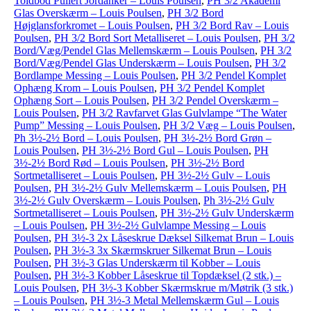
Toldbod Pullert Jordanker – Louis Poulsen
,
PH 3/2 Akademi
Glas Overskærm – Louis Poulsen
,
PH 3/2 Bord
Højglansforkromet – Louis Poulsen
,
PH 3/2 Bord Rav – Louis
Poulsen
,
PH 3/2 Bord Sort Metalliseret – Louis Poulsen
,
PH 3/2
Bord/Væg/Pendel Glas Mellemskærm – Louis Poulsen
,
PH 3/2
Bord/Væg/Pendel Glas Underskærm – Louis Poulsen
,
PH 3/2
Bordlampe Messing – Louis Poulsen
,
PH 3/2 Pendel Komplet
Ophæng Krom – Louis Poulsen
,
PH 3/2 Pendel Komplet
Ophæng Sort – Louis Poulsen
,
PH 3/2 Pendel Overskærm –
Louis Poulsen
,
PH 3/2 Ravfarvet Glas Gulvlampe “The Water
Pump” Messing – Louis Poulsen
,
PH 3/2 Væg – Louis Poulsen
,
Ph 3½-2½ Bord – Louis Poulsen
,
PH 3½-2½ Bord Grøn –
Louis Poulsen
,
PH 3½-2½ Bord Gul – Louis Poulsen
,
PH
3½-2½ Bord Rød – Louis Poulsen
,
PH 3½-2½ Bord
Sortmetalliseret – Louis Poulsen
,
PH 3½-2½ Gulv – Louis
Poulsen
,
PH 3½-2½ Gulv Mellemskærm – Louis Poulsen
,
PH
3½-2½ Gulv Overskærm – Louis Poulsen
,
Ph 3½-2½ Gulv
Sortmetalliseret – Louis Poulsen
,
PH 3½-2½ Gulv Underskærm
– Louis Poulsen
,
PH 3½-2½ Gulvlampe Messing – Louis
Poulsen
,
PH 3½-3 2x Låseskrue Dæksel Silkemat Brun – Louis
Poulsen
,
PH 3½-3 3x Skærmskruer Silkemat Brun – Louis
Poulsen
,
PH 3½-3 Glas Underskærm til Kobber – Louis
Poulsen
,
PH 3½-3 Kobber Låseskrue til Topdæksel (2 stk.) –
Louis Poulsen
,
PH 3½-3 Kobber Skærmskrue m/Møtrik (3 stk.)
– Louis Poulsen
,
PH 3½-3 Metal Mellemskærm Gul – Louis