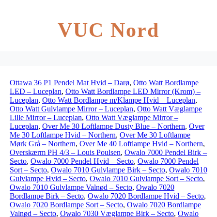
VUC Nord
Ottawa 36 P1 Pendel Mat Hvid – Darø
,
Otto Watt Bordlampe
LED – Luceplan
,
Otto Watt Bordlampe LED Mirror (Krom) –
Luceplan
,
Otto Watt Bordlampe m/Klampe Hvid – Luceplan
,
Otto Watt Gulvlampe Mirror – Luceplan
,
Otto Watt Væglampe
Lille Mirror – Luceplan
,
Otto Watt Væglampe Mirror –
Luceplan
,
Over Me 30 Loftlampe Dusty Blue – Northern
,
Over
Me 30 Loftlampe Hvid – Northern
,
Over Me 30 Loftlampe
Mørk Grå – Northern
,
Over Me 40 Loftlampe Hvid – Northern
,
Overskærm PH 4/3 – Louis Poulsen
,
Owalo 7000 Pendel Birk –
Secto
,
Owalo 7000 Pendel Hvid – Secto
,
Owalo 7000 Pendel
Sort – Secto
,
Owalo 7010 Gulvlampe Birk – Secto
,
Owalo 7010
Gulvlampe Hvid – Secto
,
Owalo 7010 Gulvlampe Sort – Secto
,
Owalo 7010 Gulvlampe Valnød – Secto
,
Owalo 7020
Bordlampe Birk – Secto
,
Owalo 7020 Bordlampe Hvid – Secto
,
Owalo 7020 Bordlampe Sort – Secto
,
Owalo 7020 Bordlampe
Valnød – Secto
,
Owalo 7030 Væglampe Birk – Secto
,
Owalo