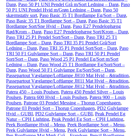
Darø
,
Paso 50 P1 UNI Pendel Grå m/Sort Ledning – Darø
,
Paso
50 P1 UNI Pendel Hvid m/Grøn Ledning – Darø
,
Paso 50
skærmstativ sort
,
Paso Basic 35 T1 Bordlampe Eg/Sort – Darø
,
Paso Basic 35 T1 Bordlampe Sort – Darø
,
Paso Basic 35 T1
Bordlampe Sort/Sne Hvid – Darø
,
Paso E27 Pendelophæng
Rød/Krom – Darø
,
Paso E27 Pendelophæng Sort/Krom – Darø
,
Paso TRI 25 P1 Pendel Sort/Sort – Darø
,
Paso TRI 25 T1
Bordlampe Sort – Darø
,
Paso TRI 35 P1 Pendel Grå/Sort
Ledning – Darø
,
Paso TRI 35 P1 Pendel Sort/Sort – Darø
,
Paso
TRI 50 F1 Gulvlampe Sort – Darø
,
Paso TRI 50 P1 Pendel
Sort/Sort – Darø
,
Paso Wood 25 P1 Pendel Eg/Sort m/Sort
Ledning – Darø
,
Paso Wood 25 T1 Bordlampe Eg/Sort/Sort –
Darø
,
Paso Wood 50 F1 Gulvlampe Eg/Sort/Sort – Darø
,
Passepartout Væglampe/Loftlampe JH10 Mat Hvid – &tradition
,
Passepartout Væglampe/Loftlampe JH11 Mat Hvid – &tradition
,
Passepartout Væglampe/Loftlampe JH12 Mat Hvid – &tradition
,
Patera 450 – Louis Poulsen
,
Patera 450 Pendel Silver – Louis
Poulsen
,
Patera 600 Hvid – Louis Poulsen
,
Patera 900 – Louis
Poulsen
,
Patrone 03 Pendel Messing – Thorup Copenhagen
,
Patrone 03 Pendel Sort – Thorup Copenhagen
,
PD2 Gulvlampe
Hvid – GUBI
,
PD2 Gulvlampe Sort – GUBI
,
Peak Pendel Eg
Natur – CPH Lighting
,
Peak Pendel Eg Sort – CPH Lighting
,
Peek Bordlampe Hvid – Menu
,
Peek Bordlampe Sort – Menu
,
Peek Gulvlampe Hvid – Menu
,
Peek Gulvlampe Sort – Menu
,
Pen Bordlampe Mat Mørk Grå – Frandsen
,
Pencil Bordlampe