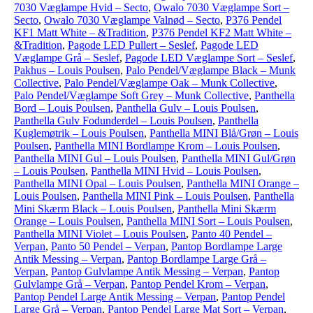
7030 Væglampe Hvid – Secto
,
Owalo 7030 Væglampe Sort –
Secto
,
Owalo 7030 Væglampe Valnød – Secto
,
P376 Pendel
KF1 Matt White – &Tradition
,
P376 Pendel KF2 Matt White –
&Tradition
,
Pagode LED Pullert – Seslef
,
Pagode LED
Væglampe Grå – Seslef
,
Pagode LED Væglampe Sort – Seslef
,
Pakhus – Louis Poulsen
,
Palo Pendel/Væglampe Black – Munk
Collective
,
Palo Pendel/Væglampe Oak – Munk Collective
,
Palo Pendel/Væglampe Soft Grey – Munk Collective
,
Panthella
Bord – Louis Poulsen
,
Panthella Gulv – Louis Poulsen
,
Panthella Gulv Fodunderdel – Louis Poulsen
,
Panthella
Kuglemøtrik – Louis Poulsen
,
Panthella MINI Blå/Grøn – Louis
Poulsen
,
Panthella MINI Bordlampe Krom – Louis Poulsen
,
Panthella MINI Gul – Louis Poulsen
,
Panthella MINI Gul/Grøn
– Louis Poulsen
,
Panthella MINI Hvid – Louis Poulsen
,
Panthella MINI Opal – Louis Poulsen
,
Panthella MINI Orange –
Louis Poulsen
,
Panthella MINI Pink – Louis Poulsen
,
Panthella
Mini Skærm Black – Louis Poulsen
,
Panthella Mini Skærm
Orange – Louis Poulsen
,
Panthella MINI Sort – Louis Poulsen
,
Panthella MINI Violet – Louis Poulsen
,
Panto 40 Pendel –
Verpan
,
Panto 50 Pendel – Verpan
,
Pantop Bordlampe Large
Antik Messing – Verpan
,
Pantop Bordlampe Large Grå –
Verpan
,
Pantop Gulvlampe Antik Messing – Verpan
,
Pantop
Gulvlampe Grå – Verpan
,
Pantop Pendel Krom – Verpan
,
Pantop Pendel Large Antik Messing – Verpan
,
Pantop Pendel
Large Grå – Verpan
,
Pantop Pendel Large Mat Sort – Verpan
,