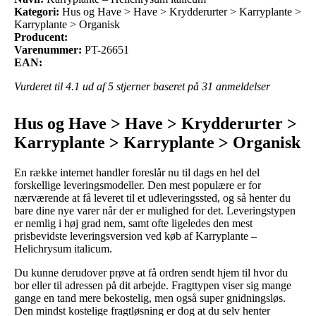
Kategori:
Hus og Have > Have > Krydderurter > Karryplante >
Karryplante > Organisk
Producent:
Varenummer:
PT-26651
EAN:
Vurderet til
4.1
ud af 5 stjerner baseret på
31
anmeldelser
Hus og Have > Have > Krydderurter >
Karryplante > Karryplante > Organisk
En række internet handler foreslår nu til dags en hel del
forskellige leveringsmodeller. Den mest populære er for
nærværende at få leveret til et udleveringssted, og så henter du
bare dine nye varer når der er mulighed for det. Leveringstypen
er nemlig i høj grad nem, samt ofte ligeledes den mest
prisbevidste leveringsversion ved køb af Karryplante –
Helichrysum italicum.
Du kunne derudover prøve at få ordren sendt hjem til hvor du
bor eller til adressen på dit arbejde. Fragttypen viser sig mange
gange en tand mere bekostelig, men også super gnidningsløs.
Den mindst kostelige fragtløsning er dog at du selv henter