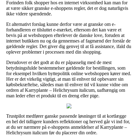
Forinden folk shopper hos en internet virksomhed kan man for
at være sikker granske e-shoppens regler, det er dog naturligvis
ikke videre spændende.
Et alternativt forslag kunne derfor være at granske om e-
forhandleren er tilsluttet e-mærket, eftersom det kan være et
bevis på at webshoppen efterlever de danske love, foruden at
internet butikken nu og da gennemses af fagmænd der forstår de
gældende regler. Det giver dig genvej til at få assistance, ifald du
oplever problemer i processen med din shopping.
Derudover er det godt at du er påpasselig med de mest
betydningsfulde bestemmelser gældende for bestillingen, som
for eksempel hvilken byttepolitik online webshoppen kører med.
Her er det virkelig vigtigt, at man til enhver tid opbevarer sin
købsbekræftelse, således man til enhver tid vil kunne vidne om
ordren af Karryplante – Helichrysum italicum, uafhængig om
man leder efter et produkt til en dreng eller pige.
Trustpilot medfører ganske passende løsninger til at kortlægge
en hel del tidligere kunders reflektioner og herved går vi ind for,
at du ser nærmere på e-shoppens anmeldelser af Karryplante –
Helichrysum italicum før du placerer din ordre.