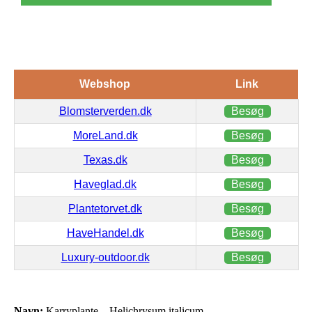
Webshop
Link
Blomsterverden.dk
Besøg
MoreLand.dk
Besøg
Texas.dk
Besøg
Haveglad.dk
Besøg
Plantetorvet.dk
Besøg
HaveHandel.dk
Besøg
Luxury-outdoor.dk
Besøg
Navn:
Karryplante – Helichrysum italicum