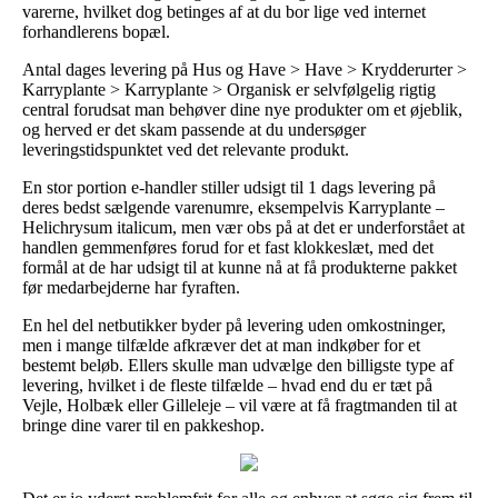
varerne, hvilket dog betinges af at du bor lige ved internet
forhandlerens bopæl.
Antal dages levering på Hus og Have > Have > Krydderurter >
Karryplante > Karryplante > Organisk er selvfølgelig rigtig
central forudsat man behøver dine nye produkter om et øjeblik,
og herved er det skam passende at du undersøger
leveringstidspunktet ved det relevante produkt.
En stor portion e-handler stiller udsigt til 1 dags levering på
deres bedst sælgende varenumre, eksempelvis Karryplante –
Helichrysum italicum, men vær obs på at det er underforstået at
handlen gemmenføres forud for et fast klokkeslæt, med det
formål at de har udsigt til at kunne nå at få produkterne pakket
før medarbejderne har fyraften.
En hel del netbutikker byder på levering uden omkostninger,
men i mange tilfælde afkræver det at man indkøber for et
bestemt beløb. Ellers skulle man udvælge den billigste type af
levering, hvilket i de fleste tilfælde – hvad end du er tæt på
Vejle, Holbæk eller Gilleleje – vil være at få fragtmanden til at
bringe dine varer til en pakkeshop.