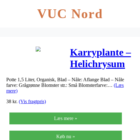
VUC Nord
Karryplante –
Helichrysum
italicum
Potte 1,5 Liter, Organisk, Blad – Nåle: Aflange Blad – Nåle
farve: Grågrønne Blomster str.: Små Blomsterfarve:…
(Læs
mere)
38
kr.
(Vis fragtpris)
Læs mere »
Køb nu »