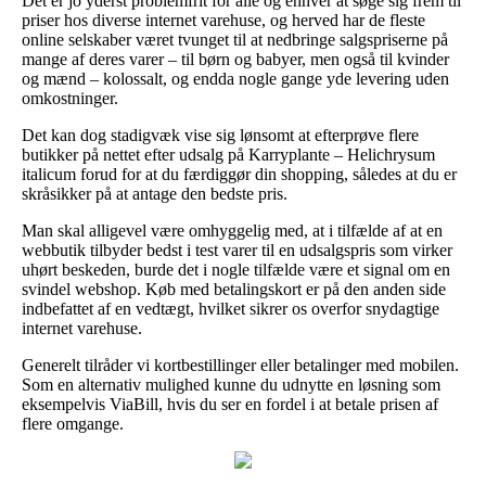
Det er jo yderst problemfrit for alle og enhver at søge sig frem til
priser hos diverse internet varehuse, og herved har de fleste
online selskaber været tvunget til at nedbringe salgspriserne på
mange af deres varer – til børn og babyer, men også til kvinder
og mænd – kolossalt, og endda nogle gange yde levering uden
omkostninger.
Det kan dog stadigvæk vise sig lønsomt at efterprøve flere
butikker på nettet efter udsalg på Karryplante – Helichrysum
italicum forud for at du færdiggør din shopping, således at du er
skråsikker på at antage den bedste pris.
Man skal alligevel være omhyggelig med, at i tilfælde af at en
webbutik tilbyder bedst i test varer til en udsalgspris som virker
uhørt beskeden, burde det i nogle tilfælde være et signal om en
svindel webshop. Køb med betalingskort er på den anden side
indbefattet af en vedtægt, hvilket sikrer os overfor snydagtige
internet varehuse.
Generelt tilråder vi kortbestillinger eller betalinger med mobilen.
Som en alternativ mulighed kunne du udnytte en løsning som
eksempelvis ViaBill, hvis du ser en fordel i at betale prisen af
flere omgange.