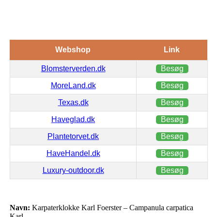
Webshop
Link
Blomsterverden.dk
Besøg
MoreLand.dk
Besøg
Texas.dk
Besøg
Haveglad.dk
Besøg
Plantetorvet.dk
Besøg
HaveHandel.dk
Besøg
Luxury-outdoor.dk
Besøg
Navn:
Karpaterklokke Karl Foerster – Campanula carpatica
Karl…