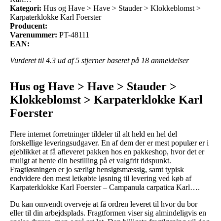
Kategori:
Hus og Have > Have > Stauder > Klokkeblomst >
Karpaterklokke Karl Foerster
Producent:
Varenummer:
PT-48111
EAN:
Vurderet til
4.3
ud af 5 stjerner baseret på
18
anmeldelser
Hus og Have > Have > Stauder >
Klokkeblomst > Karpaterklokke Karl
Foerster
Flere internet forretninger tildeler til alt held en hel del
forskellige leveringsudgaver. En af dem der er mest populær er i
øjeblikket at få afleveret pakken hos en pakkeshop, hvor det er
muligt at hente din bestilling på et valgfrit tidspunkt.
Fragtløsningen er jo særligt hensigtsmæssig, samt typisk
endvidere den mest letkøbte løsning til levering ved køb af
Karpaterklokke Karl Foerster – Campanula carpatica Karl….
Du kan omvendt overveje at få ordren leveret til hvor du bor
eller til din arbejdsplads. Fragtformen viser sig almindeligvis en