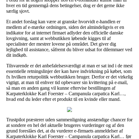
hver en tid gennemgå dens betingelser, dog er det gerne ikke
særlig sjovt.
Et andet forslag kan være at granske hvorvidt e-handlen er
medlem af e-mærke ordningen, siden det almindeligvis er en
indikator for at internet firmaet adlyder den officielle danske
lovgivning, samt at webbutikken løbende kigges til af
specialister der mestrer lovene på området. Det giver dig
lejlighed til assistance, såfremt du bliver udsat for dilemmaer ved
dit indkøb.
Tilsvarende er det anbefalelsesværdigt at man er sat ind i de mest
essentielle retningslinjer der kan have indvirkning på købet, som
fx hvilken returpolitik webbutikken bruger. Derfor er det virkelig
vigtigt, at man til enhver tid opbevarer sin kvittering på e-mail,
så man en anden gang vil kunne eftervise bestillingen af
Karpaterklokke Karl Foerster – Campanula carpatica Karl…,
hvad end du leder efter et produkt til en kvinde eller mand.
Trustpilot præsterer uden sammenligning anstændige chancer for
at sondere en hel del aktuelle brugeres vurderinger og af den
grund foreslåes det, at du vurderer e-firmaets anmeldelser af
Karpaterklokke Karl Foerster – Campanula carpatica Karl… før