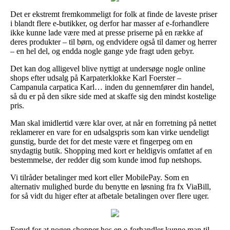
Det er ekstremt fremkommeligt for folk at finde de laveste priser
i blandt flere e-butikker, og derfor har masser af e-forhandlere
ikke kunne lade være med at presse priserne på en række af
deres produkter – til børn, og endvidere også til damer og herrer
– en hel del, og endda nogle gange yde fragt uden gebyr.
Det kan dog alligevel blive nyttigt at undersøge nogle online
shops efter udsalg på Karpaterklokke Karl Foerster –
Campanula carpatica Karl… inden du gennemfører din handel,
så du er på den sikre side med at skaffe sig den mindst kostelige
pris.
Man skal imidlertid være klar over, at når en forretning på nettet
reklamerer en vare for en udsalgspris som kan virke uendeligt
gunstig, burde det for det meste være et fingerpeg om en
snydagtig butik. Shopping med kort er heldigvis omfattet af en
bestemmelse, der redder dig som kunde imod fup netshops.
Vi tilråder betalinger med kort eller MobilePay. Som en
alternativ mulighed burde du benytte en løsning fra fx ViaBill,
for så vidt du higer efter at afbetale betalingen over flere uger.
Forud for at nogen shopper hos en e-forhandler kunne man til