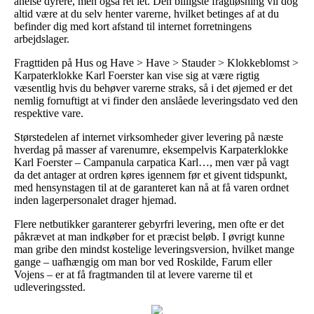
anelse dyrere, men også ret let. Den billigste fragtløsning vil dog
altid være at du selv henter varerne, hvilket betinges af at du
befinder dig med kort afstand til internet forretningens
arbejdslager.
Fragttiden på Hus og Have > Have > Stauder > Klokkeblomst >
Karpaterklokke Karl Foerster kan vise sig at være rigtig
væsentlig hvis du behøver varerne straks, så i det øjemed er det
nemlig fornuftigt at vi finder den anslåede leveringsdato ved den
respektive vare.
Størstedelen af internet virksomheder giver levering på næste
hverdag på masser af varenumre, eksempelvis Karpaterklokke
Karl Foerster – Campanula carpatica Karl…, men vær på vagt
da det antager at ordren køres igennem før et givent tidspunkt,
med hensynstagen til at de garanteret kan nå at få varen ordnet
inden lagerpersonalet drager hjemad.
Flere netbutikker garanterer gebyrfri levering, men ofte er det
påkrævet at man indkøber for et præcist beløb. I øvrigt kunne
man gribe den mindst kostelige leveringsversion, hvilket mange
gange – uafhængig om man bor ved Roskilde, Farum eller
Vojens – er at få fragtmanden til at levere varerne til et
udleveringssted.