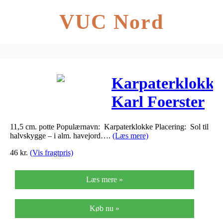
VUC Nord
Karpaterklokke
Karl Foerster
– Campanula
11,5 cm. potte Populærnavn: Karpaterklokke Placering: Sol til
carpatica
halvskygge – i alm. havejord….
(Læs mere)
Karl…
46
kr.
(Vis fragtpris)
Læs mere »
Køb nu »