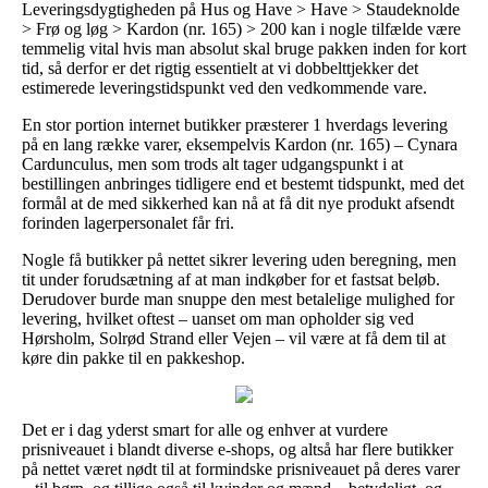
Leveringsdygtigheden på Hus og Have > Have > Staudeknolde
> Frø og løg > Kardon (nr. 165) > 200 kan i nogle tilfælde være
temmelig vital hvis man absolut skal bruge pakken inden for kort
tid, så derfor er det rigtig essentielt at vi dobbelttjekker det
estimerede leveringstidspunkt ved den vedkommende vare.
En stor portion internet butikker præsterer 1 hverdags levering
på en lang række varer, eksempelvis Kardon (nr. 165) – Cynara
Cardunculus, men som trods alt tager udgangspunkt i at
bestillingen anbringes tidligere end et bestemt tidspunkt, med det
formål at de med sikkerhed kan nå at få dit nye produkt afsendt
forinden lagerpersonalet får fri.
Nogle få butikker på nettet sikrer levering uden beregning, men
tit under forudsætning af at man indkøber for et fastsat beløb.
Derudover burde man snuppe den mest betalelige mulighed for
levering, hvilket oftest – uanset om man opholder sig ved
Hørsholm, Solrød Strand eller Vejen – vil være at få dem til at
køre din pakke til en pakkeshop.
Det er i dag yderst smart for alle og enhver at vurdere
prisniveauet i blandt diverse e-shops, og altså har flere butikker
på nettet været nødt til at formindske prisniveauet på deres varer