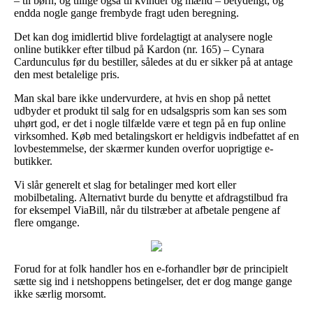
– til børn, og tillige også til kvinder og mænd – betydeligt, og
endda nogle gange frembyde fragt uden beregning.
Det kan dog imidlertid blive fordelagtigt at analysere nogle
online butikker efter tilbud på Kardon (nr. 165) – Cynara
Cardunculus før du bestiller, således at du er sikker på at antage
den mest betalelige pris.
Man skal bare ikke undervurdere, at hvis en shop på nettet
udbyder et produkt til salg for en udsalgspris som kan ses som
uhørt god, er det i nogle tilfælde være et tegn på en fup online
virksomhed. Køb med betalingskort er heldigvis indbefattet af en
lovbestemmelse, der skærmer kunden overfor uoprigtige e-
butikker.
Vi slår generelt et slag for betalinger med kort eller
mobilbetaling. Alternativt burde du benytte et afdragstilbud fra
for eksempel ViaBill, når du tilstræber at afbetale pengene af
flere omgange.
Forud for at folk handler hos en e-forhandler bør de principielt
sætte sig ind i netshoppens betingelser, det er dog mange gange
ikke særlig morsomt.