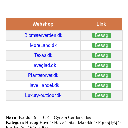
Webshop
Link
Blomsterverden.dk
Besøg
MoreLand.dk
Besøg
Texas.dk
Besøg
Haveglad.dk
Besøg
Plantetorvet.dk
Besøg
HaveHandel.dk
Besøg
Luxury-outdoor.dk
Besøg
Navn:
Kardon (nr. 165) – Cynara Cardunculus
Kategori:
Hus og Have > Have > Staudeknolde > Frø og løg >
Kardon (nr. 165) > 200