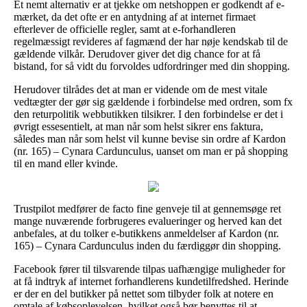
Et nemt alternativ er at tjekke om netshoppen er godkendt af e-
mærket, da det ofte er en antydning af at internet firmaet
efterlever de officielle regler, samt at e-forhandleren
regelmæssigt revideres af fagmænd der har nøje kendskab til de
gældende vilkår. Derudover giver det dig chance for at få
bistand, for så vidt du forvoldes udfordringer med din shopping.
Herudover tilrådes det at man er vidende om de mest vitale
vedtægter der gør sig gældende i forbindelse med ordren, som fx
den returpolitik webbutikken tilsikrer. I den forbindelse er det i
øvrigt essesentielt, at man når som helst sikrer ens faktura,
således man når som helst vil kunne bevise sin ordre af Kardon
(nr. 165) – Cynara Cardunculus, uanset om man er på shopping
til en mand eller kvinde.
Trustpilot medfører de facto fine genveje til at gennemsøge ret
mange nuværende forbrugeres evalueringer og herved kan det
anbefales, at du tolker e-butikkens anmeldelser af Kardon (nr.
165) – Cynara Cardunculus inden du færdiggør din shopping.
Facebook fører til tilsvarende tilpas uafhængige muligheder for
at få indtryk af internet forhandlerens kundetilfredshed. Herinde
er der en del butikker på nettet som tilbyder folk at notere en
omtale af købsoplevelsen, hvilket også bør benyttes til at