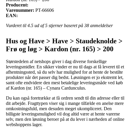
Producent:
Varenummer:
PT-66606
EAN:
Vurderet til
4.5
ud af 5 stjerner baseret på
38
anmeldelser
Hus og Have > Have > Staudeknolde >
Frø og løg > Kardon (nr. 165) > 200
Størstedelen af netshops giver i dag diverse forskellige
leveringsmidler. En sikker vinder er nu til dags at få leveret til et
afhentningssted, så du selv har mulighed for at hente de bestilte
produkter når det passer dig bedst. Løsningen er jo ekstremt let,
samt ofte endvidere den mest betalelige leveringsmåde ved køb
af Kardon (nr. 165) – Cynara Cardunculus.
Du kan også foretrække at få ordren sendt til din adresse eller til
dit arbejde. Fragttypen viser sig i mange tilfælde en anelse mere
omkostningsfuld, men desuden meget ukompliceret. Den
billigste leveringsmulighed vil dog altid være at hente varerne
selv, men den løsning beroer på at du lever i nærheden af online
webshoppens lager.