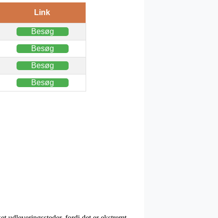
Link
Besøg
Besøg
Besøg
Besøg
ket udleveringssteder, fordi det er ekstremt