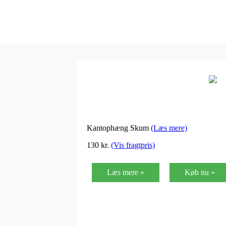
Kantophæng Skum
(Læs mere)
130
kr.
(Vis fragtpris)
Læs mere »
Køb nu »