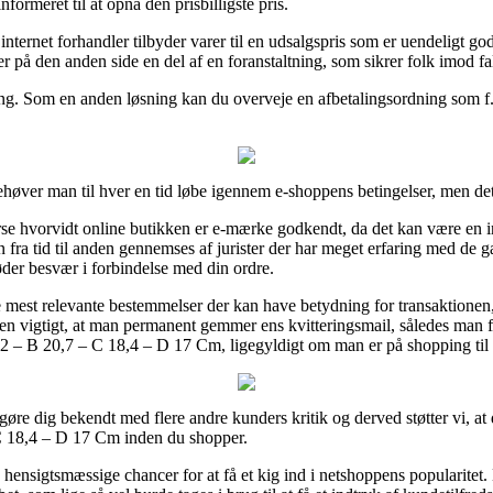
ormeret til at opnå den prisbilligste pris.
internet forhandler tilbyder varer til en udsalgspris som er uendeligt 
er på den anden side en del af en foranstaltning, som sikrer folk imod 
ling. Som en anden løsning kan du overveje en afbetalingsordning som f.
ehøver man til hver en tid løbe igennem e-shoppens betingelser, men d
rse hvorvidt online butikken er e-mærke godkendt, da det kan være en 
ngen fra tid til anden gennemses af jurister der har meget erfaring med d
møder besvær i forbindelse med din ordre.
 mest relevante bestemmelser der kan have betydning for transaktionen, 
esuden vigtigt, at man permanent gemmer ens kvitteringsmail, således ma
 – B 20,7 – C 18,4 – D 17 Cm, ligegyldigt om man er på shopping til 
at gøre dig bekendt med flere andre kunders kritik og derved støtter vi, a
 18,4 – D 17 Cm inden du shopper.
hensigtsmæssige chancer for at få et kig ind i netshoppens popularitet.