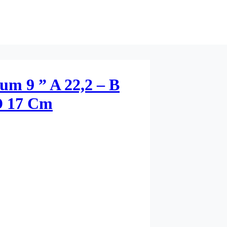
m 9 ” A 22,2 – B
 D 17 Cm