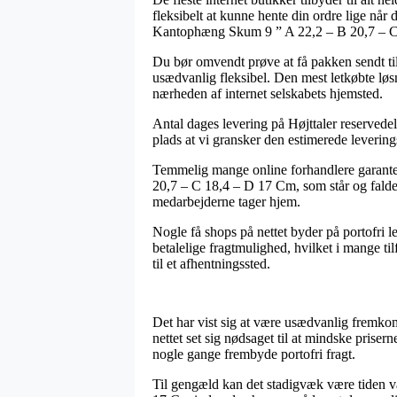
fleksibelt at kunne hente din ordre lige når
Kantophæng Skum 9 ” A 22,2 – B 20,7 – C
Du bør omvendt prøve at få pakken sendt til
usædvanlig fleksibel. Den mest letkøbte løs
nærheden af internet selskabets hjemsted.
Antal dages levering på Højttaler reservedel
plads at vi gransker den estimerede levering
Temmelig mange online forhandlere garante
20,7 – C 18,4 – D 17 Cm, som står og falder 
medarbejderne tager hjem.
Nogle få shops på nettet byder på portofri 
betalelige fragtmulighed, hvilket i mange ti
til et afhentningssted.
Det har vist sig at være usædvanlig fremkom
nettet set sig nødsaget til at mindske prise
nogle gange frembyde portofri fragt.
Til gengæld kan det stadigvæk være tiden v