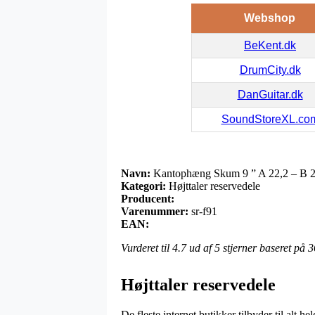
Webshop
BeKent.dk
DrumCity.dk
DanGuitar.dk
SoundStoreXL.co
Navn:
Kantophæng Skum 9 ” A 22,2 – B 2
Kategori:
Højttaler reservedele
Producent:
Varenummer:
sr-f91
EAN:
Vurderet til
4.7
ud af 5 stjerner baseret på
3
Højttaler reservedele
De fleste internet butikker tilbyder til alt h