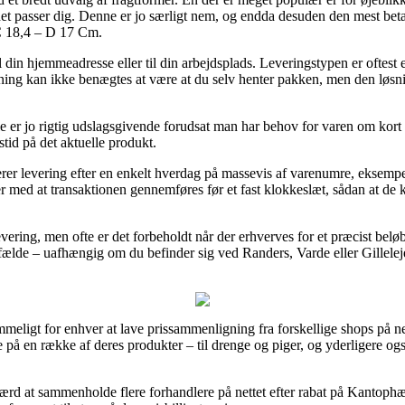
 det passer dig. Denne er jo særligt nem, og endda desuden den mest beta
 18,4 – D 17 Cm.
 din hjemmeadresse eller til din arbejdsplads. Leveringstypen er oftes
ning kan ikke benægtes at være at du selv henter pakken, men den løsnin
e er jo rigtig udslagsgivende forudsat man har behov for varen om kort t
stid på det aktuelle produkt.
rer levering efter en enkelt hverdag på massevis af varenumre, ekse
med at transaktionen gennemføres før et fast klokkeslæt, sådan at de ka
levering, men ofte er det forbeholdt når der erhverves for et præcist be
lfælde – uafhængig om du befinder sig ved Randers, Varde eller Gilleleje
meligt for enhver at lave prissammenligning fra forskellige shops på net
rne på en række af deres produkter – til drenge og piger, og yderligere o
ærd at sammenholde flere forhandlere på nettet efter rabat på Kantop