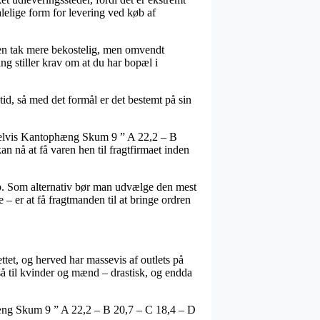
lelige form for levering ved køb af
t en tak mere bekostelig, men omvendt
g stiller krav om at du har bopæl i
id, så med det formål er det bestemt på sin
mpelvis Kantophæng Skum 9 ” A 22,2 – B
n nå at få varen hen til fragtfirmaet inden
løb. Som alternativ bør man udvælge den mest
 – er at få fragtmanden til at bringe ordren
tet, og herved har massevis af outlets på
gså til kvinder og mænd – drastisk, og endda
hæng Skum 9 ” A 22,2 – B 20,7 – C 18,4 – D