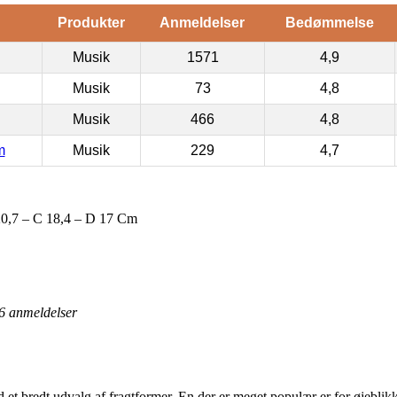
Produkter
Anmeldelser
Bedømmelse
Musik
1571
4,9
Musik
73
4,8
Musik
466
4,8
m
Musik
229
4,7
0,7 – C 18,4 – D 17 Cm
6
anmeldelser
eld et bredt udvalg af fragtformer. En der er meget populær er for øjeblik