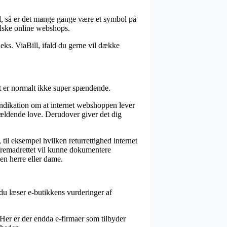
god, så er det mange gange være et symbol på
falske online webshops.
eks. ViaBill, ifald du gerne vil dække
et er normalt ikke super spændende.
indikation om at internet webshoppen lever
e gældende love. Derudover giver det dig
til eksempel hvilken returrettighed internet
n fremadrettet vil kunne dokumentere
en herre eller dame.
t du læser e-butikkens vurderinger af
 Her er der endda e-firmaer som tilbyder