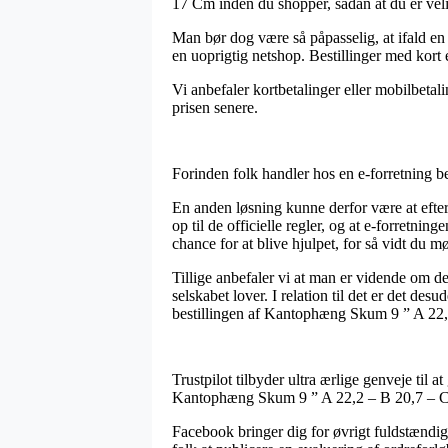
17 Cm inden du shopper, sådan at du er velinf
Man bør dog være så påpasselig, at ifald en 
en uoprigtig netshop. Bestillinger med kort 
Vi anbefaler kortbetalinger eller mobilbeta
prisen senere.
Forinden folk handler hos en e-forretning b
En anden løsning kunne derfor være at efte
op til de officielle regler, og at e-forretni
chance for at blive hjulpet, for så vidt du 
Tillige anbefaler vi at man er vidende om de
selskabet lover. I relation til det er det d
bestillingen af Kantophæng Skum 9 ” A 22,2
Trustpilot tilbyder ultra ærlige genveje til 
Kantophæng Skum 9 ” A 22,2 – B 20,7 – C
Facebook bringer dig for øvrigt fuldstændig 