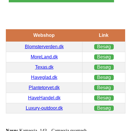
Webshop
Link
Blomsterverden.dk
Besøg
MoreLand.dk
Besøg
Texas.dk
Besøg
Haveglad.dk
Besøg
Plantetorvet.dk
Besøg
HaveHandel.dk
Besøg
Luxury-outdoor.dk
Besøg
Navn:
Kamassia -143 – Camassia quamash