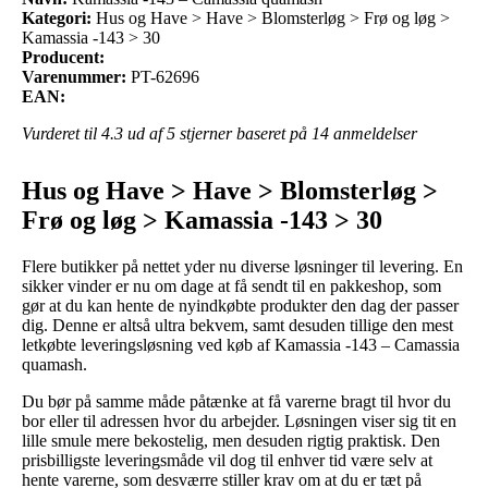
Kategori:
Hus og Have > Have > Blomsterløg > Frø og løg >
Kamassia -143 > 30
Producent:
Varenummer:
PT-62696
EAN:
Vurderet til
4.3
ud af 5 stjerner baseret på
14
anmeldelser
Hus og Have > Have > Blomsterløg >
Frø og løg > Kamassia -143 > 30
Flere butikker på nettet yder nu diverse løsninger til levering. En
sikker vinder er nu om dage at få sendt til en pakkeshop, som
gør at du kan hente de nyindkøbte produkter den dag der passer
dig. Denne er altså ultra bekvem, samt desuden tillige den mest
letkøbte leveringsløsning ved køb af Kamassia -143 – Camassia
quamash.
Du bør på samme måde påtænke at få varerne bragt til hvor du
bor eller til adressen hvor du arbejder. Løsningen viser sig tit en
lille smule mere bekostelig, men desuden rigtig praktisk. Den
prisbilligste leveringsmåde vil dog til enhver tid være selv at
hente varerne, som desværre stiller krav om at du er tæt på