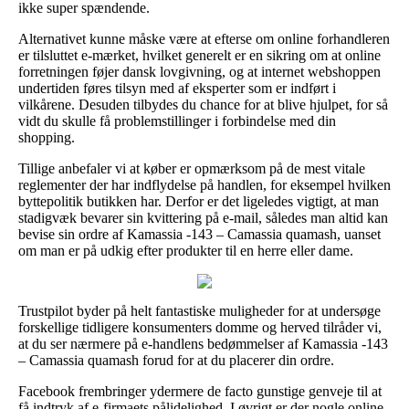
ikke super spændende.
Alternativet kunne måske være at efterse om online forhandleren
er tilsluttet e-mærket, hvilket generelt er en sikring om at online
forretningen føjer dansk lovgivning, og at internet webshoppen
undertiden føres tilsyn med af eksperter som er indført i
vilkårene. Desuden tilbydes du chance for at blive hjulpet, for så
vidt du skulle få problemstillinger i forbindelse med din
shopping.
Tillige anbefaler vi at køber er opmærksom på de mest vitale
reglementer der har indflydelse på handlen, for eksempel hvilken
byttepolitik butikken har. Derfor er det ligeledes vigtigt, at man
stadigvæk bevarer sin kvittering på e-mail, således man altid kan
bevise sin ordre af Kamassia -143 – Camassia quamash, uanset
om man er på udkig efter produkter til en herre eller dame.
Trustpilot byder på helt fantastiske muligheder for at undersøge
forskellige tidligere konsumenters domme og herved tilråder vi,
at du ser nærmere på e-handlens bedømmelser af Kamassia -143
– Camassia quamash forud for at du placerer din ordre.
Facebook frembringer ydermere de facto gunstige genveje til at
få indtryk af e-firmaets pålidelighed. I øvrigt er der nogle online