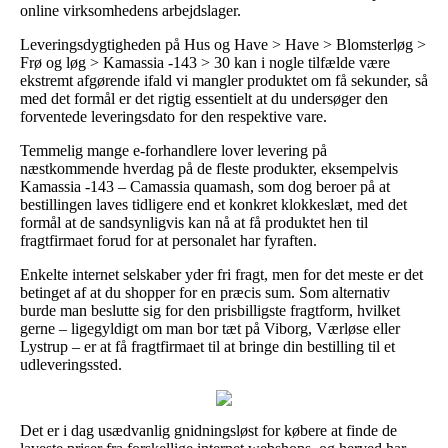
online virksomhedens arbejdslager.
Leveringsdygtigheden på Hus og Have > Have > Blomsterløg >
Frø og løg > Kamassia -143 > 30 kan i nogle tilfælde være
ekstremt afgørende ifald vi mangler produktet om få sekunder, så
med det formål er det rigtig essentielt at du undersøger den
forventede leveringsdato for den respektive vare.
Temmelig mange e-forhandlere lover levering på
næstkommende hverdag på de fleste produkter, eksempelvis
Kamassia -143 – Camassia quamash, som dog beroer på at
bestillingen laves tidligere end et konkret klokkeslæt, med det
formål at de sandsynligvis kan nå at få produktet hen til
fragtfirmaet forud for at personalet har fyraften.
Enkelte internet selskaber yder fri fragt, men for det meste er det
betinget af at du shopper for en præcis sum. Som alternativ
burde man beslutte sig for den prisbilligste fragtform, hvilket
gerne – ligegyldigt om man bor tæt på Viborg, Værløse eller
Lystrup – er at få fragtfirmaet til at bringe din bestilling til et
udleveringssted.
Det er i dag usædvanlig gnidningsløst for købere at finde de