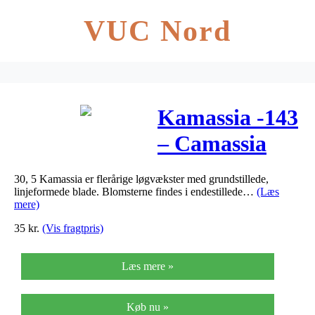
VUC Nord
Kamassia -143
– Camassia
quamash
30, 5 Kamassia er flerårige løgvækster med grundstillede,
linjeformede blade. Blomsterne findes i endestillede…
(Læs
mere)
35
kr.
(Vis fragtpris)
Læs mere »
Køb nu »