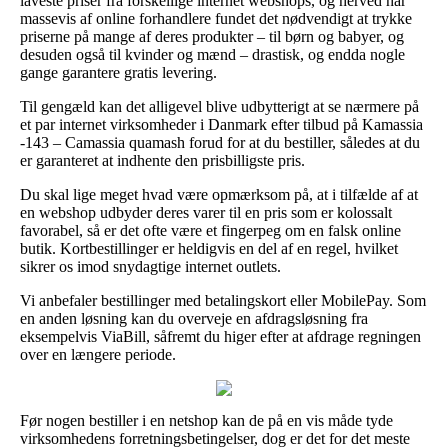
laveste priser fra forskellige internet webshops, og herved har
massevis af online forhandlere fundet det nødvendigt at trykke
priserne på mange af deres produkter – til børn og babyer, og
desuden også til kvinder og mænd – drastisk, og endda nogle
gange garantere gratis levering.
Til gengæld kan det alligevel blive udbytterigt at se nærmere på
et par internet virksomheder i Danmark efter tilbud på Kamassia
-143 – Camassia quamash forud for at du bestiller, således at du
er garanteret at indhente den prisbilligste pris.
Du skal lige meget hvad være opmærksom på, at i tilfælde af at
en webshop udbyder deres varer til en pris som er kolossalt
favorabel, så er det ofte være et fingerpeg om en falsk online
butik. Kortbestillinger er heldigvis en del af en regel, hvilket
sikrer os imod snydagtige internet outlets.
Vi anbefaler bestillinger med betalingskort eller MobilePay. Som
en anden løsning kan du overveje en afdragsløsning fra
eksempelvis ViaBill, såfremt du higer efter at afdrage regningen
over en længere periode.
Før nogen bestiller i en netshop kan de på en vis måde tyde
virksomhedens forretningsbetingelser, dog er det for det meste