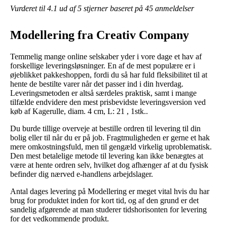
Vurderet til
4.1
ud af 5 stjerner baseret på
45
anmeldelser
Modellering fra Creativ Company
Temmelig mange online selskaber yder i vore dage et hav af
forskellige leveringsløsninger. En af de mest populære er i
øjeblikket pakkeshoppen, fordi du så har fuld fleksibilitet til at
hente de bestilte varer når det passer ind i din hverdag.
Leveringsmetoden er altså særdeles praktisk, samt i mange
tilfælde endvidere den mest prisbevidste leveringsversion ved
køb af Kagerulle, diam. 4 cm, L: 21 , 1stk..
Du burde tillige overveje at bestille ordren til levering til din
bolig eller til når du er på job. Fragtmuligheden er gerne et hak
mere omkostningsfuld, men til gengæld virkelig uproblematisk.
Den mest betalelige metode til levering kan ikke benægtes at
være at hente ordren selv, hvilket dog afhænger af at du fysisk
befinder dig nærved e-handlens arbejdslager.
Antal dages levering på Modellering er meget vital hvis du har
brug for produktet inden for kort tid, og af den grund er det
sandelig afgørende at man studerer tidshorisonten for levering
for det vedkommende produkt.