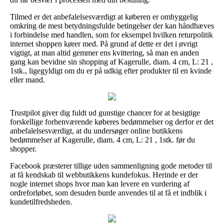
Tilmed er det anbefalelsesværdigt at køberen er omhyggelig
omkring de mest betydningsfulde betingelser der kan håndhæves
i forbindelse med handlen, som for eksempel hvilken returpolitik
internet shoppen kører med. På grund af dette er det i øvrigt
vigtigt, at man altid gemmer ens kvittering, så man en anden
gang kan bevidne sin shopping af Kagerulle, diam. 4 cm, L: 21 ,
1stk., ligegyldigt om du er på udkig efter produkter til en kvinde
eller mand.
Trustpilot giver dig fuldt ud gunstige chancer for at besigtige
forskellige forhenværende køberes bedømmelser og derfor er det
anbefalelsesværdigt, at du undersøger online butikkens
bedømmelser af Kagerulle, diam. 4 cm, L: 21 , 1stk. før du
shopper.
Facebook præsterer tillige uden sammenligning gode metoder til
at få kendskab til webbutikkens kundefokus. Herinde er der
nogle internet shops hvor man kan levere en vurdering af
ordreforløbet, som desuden burde anvendes til at få et indblik i
kundetilfredsheden.