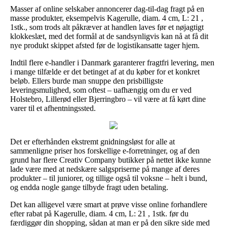
Masser af online selskaber annoncerer dag-til-dag fragt på en
masse produkter, eksempelvis Kagerulle, diam. 4 cm, L: 21 ,
1stk., som trods alt påkræver at handlen laves før et nøjagtigt
klokkeslæt, med det formål at de sandsynligvis kan nå at få dit
nye produkt skippet afsted før de logistikansatte tager hjem.
Indtil flere e-handler i Danmark garanterer fragtfri levering, men
i mange tilfælde er det betinget af at du køber for et konkret
beløb. Ellers burde man snuppe den prisbilligste
leveringsmulighed, som oftest – uafhængig om du er ved
Holstebro, Lillerød eller Bjerringbro – vil være at få kørt dine
varer til et afhentningssted.
Det er efterhånden ekstremt gnidningsløst for alle at
sammenligne priser hos forskellige e-forretninger, og af den
grund har flere Creativ Company butikker på nettet ikke kunne
lade være med at nedskære salgspriserne på mange af deres
produkter – til juniorer, og tillige også til voksne – helt i bund,
og endda nogle gange tilbyde fragt uden betaling.
Det kan alligevel være smart at prøve visse online forhandlere
efter rabat på Kagerulle, diam. 4 cm, L: 21 , 1stk. før du
færdiggør din shopping, sådan at man er på den sikre side med