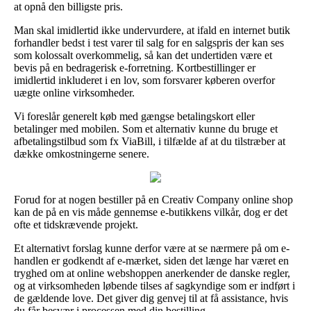
at opnå den billigste pris.
Man skal imidlertid ikke undervurdere, at ifald en internet butik
forhandler bedst i test varer til salg for en salgspris der kan ses
som kolossalt overkommelig, så kan det undertiden være et
bevis på en bedragerisk e-forretning. Kortbestillinger er
imidlertid inkluderet i en lov, som forsvarer køberen overfor
uægte online virksomheder.
Vi foreslår generelt køb med gængse betalingskort eller
betalinger med mobilen. Som et alternativ kunne du bruge et
afbetalingstilbud som fx ViaBill, i tilfælde af at du tilstræber at
dække omkostningerne senere.
Forud for at nogen bestiller på en Creativ Company online shop
kan de på en vis måde gennemse e-butikkens vilkår, dog er det
ofte et tidskrævende projekt.
Et alternativt forslag kunne derfor være at se nærmere på om e-
handlen er godkendt af e-mærket, siden det længe har været en
tryghed om at online webshoppen anerkender de danske regler,
og at virksomheden løbende tilses af sagkyndige som er indført i
de gældende love. Det giver dig genvej til at få assistance, hvis
du får besvær i processen med din bestilling.