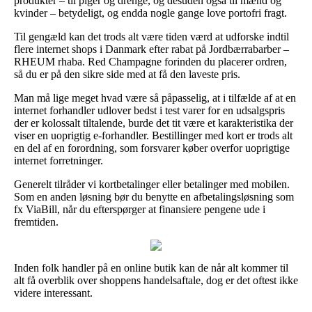
produkter – til piger og drenge, og desuden også til mænd og
kvinder – betydeligt, og endda nogle gange love portofri fragt.
Til gengæld kan det trods alt være tiden værd at udforske indtil
flere internet shops i Danmark efter rabat på Jordbærrabarber –
RHEUM rhaba. Red Champagne forinden du placerer ordren,
så du er på den sikre side med at få den laveste pris.
Man må lige meget hvad være så påpasselig, at i tilfælde af at en
internet forhandler udlover bedst i test varer for en udsalgspris
der er kolossalt tiltalende, burde det tit være et karakteristika der
viser en uoprigtig e-forhandler. Bestillinger med kort er trods alt
en del af en forordning, som forsvarer køber overfor uoprigtige
internet forretninger.
Generelt tilråder vi kortbetalinger eller betalinger med mobilen.
Som en anden løsning bør du benytte en afbetalingsløsning som
fx ViaBill, når du efterspørger at finansiere pengene ude i
fremtiden.
Inden folk handler på en online butik kan de når alt kommer til
alt få overblik over shoppens handelsaftale, dog er det oftest ikke
videre interessant.