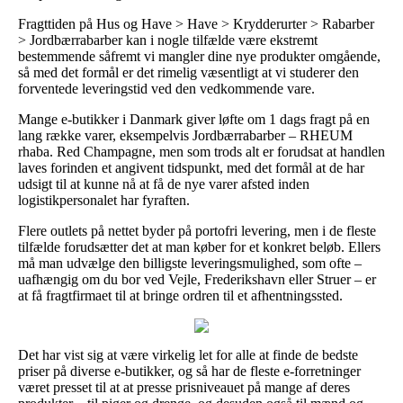
Fragttiden på Hus og Have > Have > Krydderurter > Rabarber
> Jordbærrabarber kan i nogle tilfælde være ekstremt
bestemmende såfremt vi mangler dine nye produkter omgående,
så med det formål er det rimelig væsentligt at vi studerer den
forventede leveringstid ved den vedkommende vare.
Mange e-butikker i Danmark giver løfte om 1 dags fragt på en
lang række varer, eksempelvis Jordbærrabarber – RHEUM
rhaba. Red Champagne, men som trods alt er forudsat at handlen
laves forinden et angivent tidspunkt, med det formål at de har
udsigt til at kunne nå at få de nye varer afsted inden
logistikpersonalet har fyraften.
Flere outlets på nettet byder på portofri levering, men i de fleste
tilfælde forudsætter det at man køber for et konkret beløb. Ellers
må man udvælge den billigste leveringsmulighed, som ofte –
uafhængig om du bor ved Vejle, Frederikshavn eller Struer – er
at få fragtfirmaet til at bringe ordren til et afhentningssted.
Det har vist sig at være virkelig let for alle at finde de bedste
priser på diverse e-butikker, og så har de fleste e-forretninger
været presset til at at presse prisniveauet på mange af deres