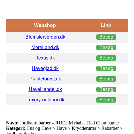
Webshop
Link
Blomsterverden.dk
Besøg
MoreLand.dk
Besøg
Texas.dk
Besøg
Haveglad.dk
Besøg
Plantetorvet.dk
Besøg
HaveHandel.dk
Besøg
Luxury-outdoor.dk
Besøg
Navn:
Jordbærrabarber – RHEUM rhaba. Red Champagne
Kategori:
Hus og Have > Have > Krydderurter > Rabarber >
Jordbærrabarber