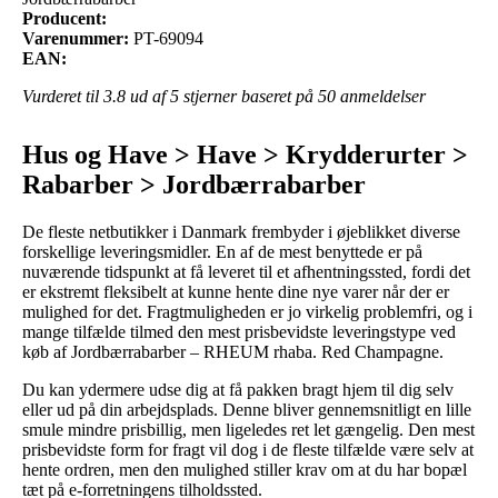
Producent:
Varenummer:
PT-69094
EAN:
Vurderet til
3.8
ud af 5 stjerner baseret på
50
anmeldelser
Hus og Have > Have > Krydderurter >
Rabarber > Jordbærrabarber
De fleste netbutikker i Danmark frembyder i øjeblikket diverse
forskellige leveringsmidler. En af de mest benyttede er på
nuværende tidspunkt at få leveret til et afhentningssted, fordi det
er ekstremt fleksibelt at kunne hente dine nye varer når der er
mulighed for det. Fragtmuligheden er jo virkelig problemfri, og i
mange tilfælde tilmed den mest prisbevidste leveringstype ved
køb af Jordbærrabarber – RHEUM rhaba. Red Champagne.
Du kan ydermere udse dig at få pakken bragt hjem til dig selv
eller ud på din arbejdsplads. Denne bliver gennemsnitligt en lille
smule mindre prisbillig, men ligeledes ret let gængelig. Den mest
prisbevidste form for fragt vil dog i de fleste tilfælde være selv at
hente ordren, men den mulighed stiller krav om at du har bopæl
tæt på e-forretningens tilholdssted.