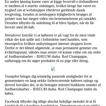
En anden løsning kunne være at kigge hvorvidt e-forhandleren
er medlem af e-mærke ordningen, hvilket længe har været en
tryghed om at webshoppen efterlever gældende dansk
lovgivning, foruden at netshoppen lejlighedsvis besøges af
jurister som har megen viden om bestemmelserne på området.
Desuden tilbydes du anledning til at blive hjulpet, når du får
besvær med dit køb.
Herudover foreslår vi at køberen er på vagt for de mest vitale
vilkår der kan spille ind i forbindelse med handlen, som
eksempelvis hvilken ombytningsret internet shoppen lover.
Derfor er det tilmed afgørende, at man permanent gemmer ens
kvitteringsmail, således man senere vil kunne vidne om sin ordre
af Jordbærrabarber – RHEUM rhaba. Red Champagne,
uafhængig om du søger produkter til en pige eller dreng.
Trustpilot bringer dig temmelig passende muligheder for at
gennemstøve en lang række forhenværende køberes ratings og
derved foreslåes det, at du betragter internet butikkens omtaler af
Jordbærrabarber – RHEUM rhaba. Red Champagne inden du
køber.
Facebook tilbyder dig tillige absolut belejlige metoder til at få
kendskab til e-handlens kundefokus. Derudover ser vi en række