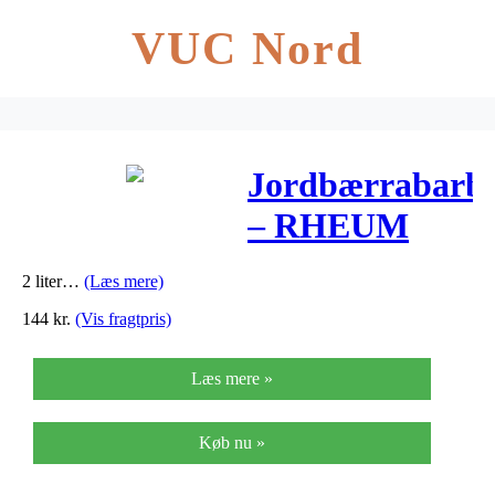
VUC Nord
Jordbærrabarb
– RHEUM
rhaba. Red
2 liter…
(Læs mere)
Champagne
144
kr.
(Vis fragtpris)
Læs mere »
Køb nu »