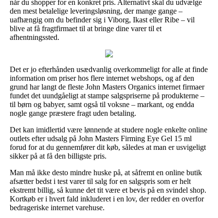
når du shopper for en konkret pris. Alternativt skal du udvælge
den mest betalelige leveringsløsning, der mange gange –
uafhængig om du befinder sig i Viborg, Ikast eller Ribe – vil
blive at få fragtfirmaet til at bringe dine varer til et
afhentningssted.
Det er jo efterhånden usædvanlig overkommeligt for alle at finde
information om priser hos flere internet webshops, og af den
grund har langt de fleste John Masters Organics internet firmaer
fundet det uundgåeligt at stampe salgspriserne på produkterne –
til børn og babyer, samt også til voksne – markant, og endda
nogle gange præstere fragt uden betaling.
Det kan imidlertid være lønnende at studere nogle enkelte online
outlets efter udsalg på John Masters Firming Eye Gel 15 ml
forud for at du gennemfører dit køb, således at man er usvigeligt
sikker på at få den billigste pris.
Man må ikke desto mindre huske på, at såfremt en online butik
afsætter bedst i test varer til salg for en salgspris som er helt
ekstremt billig, så kunne det tit være et bevis på en svindel shop.
Kortkøb er i hvert fald inkluderet i en lov, der redder en overfor
bedrageriske internet varehuse.