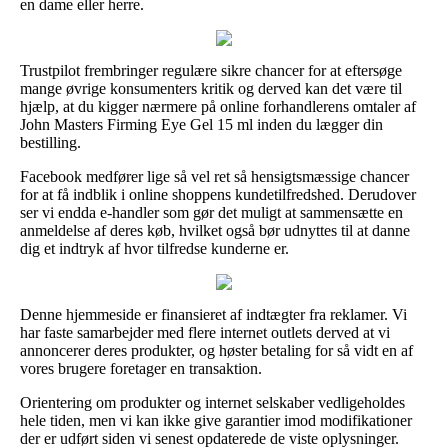
en dame eller herre.
Trustpilot frembringer regulære sikre chancer for at eftersøge
mange øvrige konsumenters kritik og derved kan det være til
hjælp, at du kigger nærmere på online forhandlerens omtaler af
John Masters Firming Eye Gel 15 ml inden du lægger din
bestilling.
Facebook medfører lige så vel ret så hensigtsmæssige chancer
for at få indblik i online shoppens kundetilfredshed. Derudover
ser vi endda e-handler som gør det muligt at sammensætte en
anmeldelse af deres køb, hvilket også bør udnyttes til at danne
dig et indtryk af hvor tilfredse kunderne er.
Denne hjemmeside er finansieret af indtægter fra reklamer. Vi
har faste samarbejder med flere internet outlets derved at vi
annoncerer deres produkter, og høster betaling for så vidt en af
vores brugere foretager en transaktion.
Orientering om produkter og internet selskaber vedligeholdes
hele tiden, men vi kan ikke give garantier imod modifikationer
der er udført siden vi senest opdaterede de viste oplysninger.