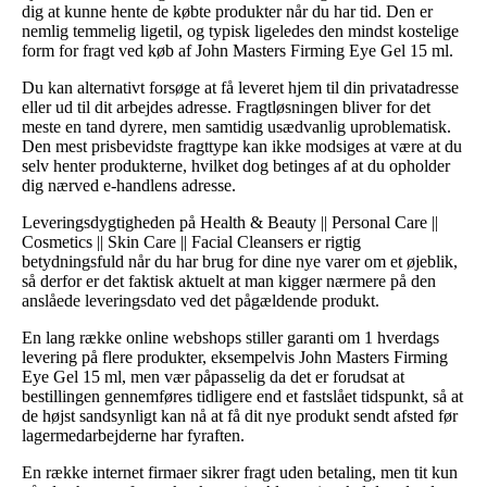
dig at kunne hente de købte produkter når du har tid. Den er
nemlig temmelig ligetil, og typisk ligeledes den mindst kostelige
form for fragt ved køb af John Masters Firming Eye Gel 15 ml.
Du kan alternativt forsøge at få leveret hjem til din privatadresse
eller ud til dit arbejdes adresse. Fragtløsningen bliver for det
meste en tand dyrere, men samtidig usædvanlig uproblematisk.
Den mest prisbevidste fragttype kan ikke modsiges at være at du
selv henter produkterne, hvilket dog betinges af at du opholder
dig nærved e-handlens adresse.
Leveringsdygtigheden på Health & Beauty || Personal Care ||
Cosmetics || Skin Care || Facial Cleansers er rigtig
betydningsfuld når du har brug for dine nye varer om et øjeblik,
så derfor er det faktisk aktuelt at man kigger nærmere på den
anslåede leveringsdato ved det pågældende produkt.
En lang række online webshops stiller garanti om 1 hverdags
levering på flere produkter, eksempelvis John Masters Firming
Eye Gel 15 ml, men vær påpasselig da det er forudsat at
bestillingen gennemføres tidligere end et fastslået tidspunkt, så at
de højst sandsynligt kan nå at få dit nye produkt sendt afsted før
lagermedarbejderne har fyraften.
En række internet firmaer sikrer fragt uden betaling, men tit kun