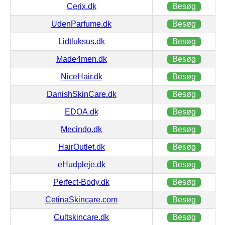
Cerix.dk
Besøg
UdenParfume.dk
Besøg
Lidtluksus.dk
Besøg
Made4men.dk
Besøg
NiceHair.dk
Besøg
DanishSkinCare.dk
Besøg
EDOA.dk
Besøg
Mecindo.dk
Besøg
HairOutlet.dk
Besøg
eHudpleje.dk
Besøg
Perfect-Body.dk
Besøg
CetinaSkincare.com
Besøg
Cultskincare.dk
Besøg