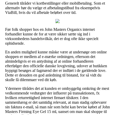
Generelt tilråder vi kortbestillinger eller mobilbetaling. Som et
alternativ bør du vælge et afbetalingstilbud fra eksempelvis
ViaBill, hvis du vil afbetale beløbet over tid.
Før folk shopper hos en John Masters Organics internet
forhandler kunne de for at være sikker sætte sig ind i
virksomhedens handelsvilkår, det er dog ofte ikke specielt
ophidsende.
En anden mulighed kunne måske være at undersøge om online
shoppen er medlem af e-mærke ordningen, eftersom det
almindeligvis er en antydning af at online forhandleren
efterfølger den officielle danske lovgivning, udover at butikken
hyppigt besøges af fagmænd der er indført i de gældende love.
Dette er desuden en god anledning til bistand, for så vidt du
skulle få dilemmaer ved dit køb.
Ydermere tilrådes det at kunden er omhyggelig omkring de mest
vedkommende vedtægter der influerer på transaktionen, fx
hvilken returrettighed internet firmaet tilsikrer. I den
sammenhæng er det samtidig relevant, at man stadig opbevarer
sin faktura e-mail, så man når som helst kan bevise købet af John
Masters Firming Eye Gel 15 ml, uanset om man skal shoppe til