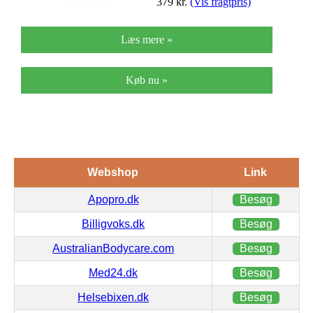
379
kr.
(Vis fragtpris)
Læs mere »
Køb nu »
Webshop
Link
Apopro.dk
Besøg
Billigvoks.dk
Besøg
AustralianBodycare.com
Besøg
Med24.dk
Besøg
Helsebixen.dk
Besøg