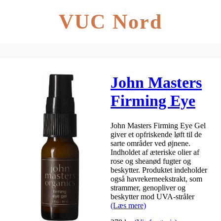
VUC Nord
John Masters
Firming Eye
Gel 15 ml
John Masters Firming Eye Gel
giver et opfriskende løft til de
sarte områder ved øjnene.
Indholdet af æteriske olier af
rose og sheanød fugter og
beskytter. Produktet indeholder
også havrekerneekstrakt, som
strammer, genopliver og
beskytter mod UVA-stråler
(Læs mere)